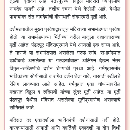
तुळशी
वृंदावन
आहे
.
पंढरपूरच्या
विठ्ठल
मंदिरात
ज्याप्रमाणे
नामदेव
पायरी
आहे
,
तशीच
रचना
येथे
केलेली
आहे
.
येथील
पायऱ्यांवर
संत
नामदेवांची
वीणाधारी
संगमरवरी
मूर्ती
आहे
.
दर्शमंडपातील
मुख्य
प्रवेशद्वारातून
मंदिराच्या
सभामंडपात
प्रवेश
होतो
.
या
सभामंडपाच्या
भिंतीच्या
वरील
बाजूला
दशावताराच्या
मूर्ती
आहेत
.
पंढरपूर
मंदिराप्रमाणे
येथे
आणखी
एक
साम्य
आहे
,
ते
म्हणजे
या
सभामंडपात
असलेला
गरुड
खांब
.
सभामंडपात
डावीकडे
असलेल्या
या
गरुडखांबाला
अलिंगन
देऊन
नंतर
विठ्ठल
–
रुख्मिणीचे
दर्शन
घेण्याची
प्रथा
आहे
.
गर्भगृहासमोर
भाविकांच्या
सोयीसाठी
व
रांगेत
दर्शन
घेता
यावे
,
यासाठी
स्टीलचे
रेलिंग
लावण्यात
आले
आहेत
.
गर्भगृहात
एका
चौथऱ्यावरील
मखरात
विठ्ठल
व
रुख्मिणी
यांच्या
सुंदर
मूर्ती
आहेत
.
या
मूर्ती
पंढरपूर
येथील
मंदिरात
असलेल्या
मूर्तींप्रमाणेच
असल्याचे
सांगितले
जाते
.
मंदिरात
दर
एकादशीला
भाविकांची
दर्शनासाठी
गर्दी
होते
.
वारकऱ्यांसाठी
आषाढी
आणि
कार्तिकी
एकादशी
या
दोन
तिथी