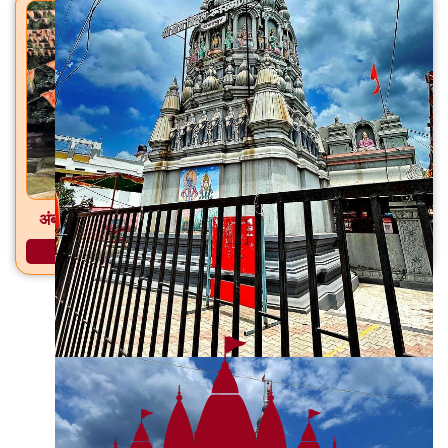
अंबऋषी गुहा मंदिर आमसरी, ता. सिल्लोड, जि. छत्रपती संभाजीनगर
अधिक माहिती