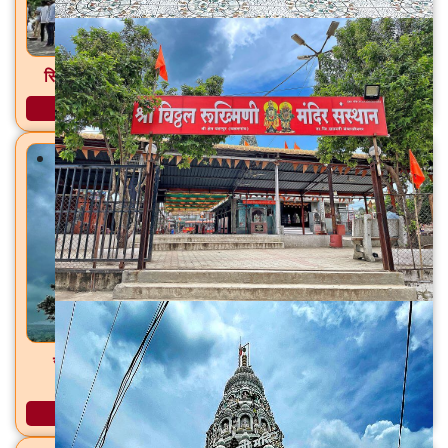
सिद्धेश्वर महादेव मंदिर पाल, ता. फुलंब्री, जि. छत्रपती संभाजीनगर
अधिक माहिती
सांब सदाशिव मंदिर डोंगरगाव (शिव), ता. फुलंब्री, जि. छत्रपती
संभाजीनगर
अधिक माहिती