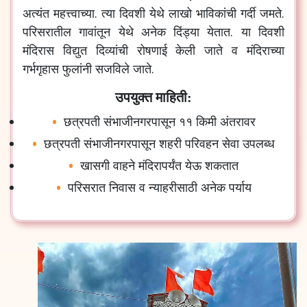
अत्यंत
महत्त्वाच्या
.
त्या
दिवशी
येथे
लाखो
भाविकांची
गर्दी
जमते
.
परिसरातील
गावांतून
येथे
अनेक
दिंड्या
येतात
.
या
दिवशी
मंदिरास
विद्युत
दिव्यांची
रोषणाई
केली
जाते
व
मंदिराच्या
गर्भगृहास
फुलांनी
सजविले
जाते
.
उपयुक्त माहिती:
छत्रपती
संभाजीनगरपासून
११
किमी
अंतरावर
छत्रपती
संभाजीनगरपासून
शहरी
परिवहन
सेवा
उपलब्ध
खासगी
वाहने
मंदिरापर्यंत
येऊ
शकतात
परिसरात
निवास
व
न्याहरीसाठी
अनेक
पर्याय