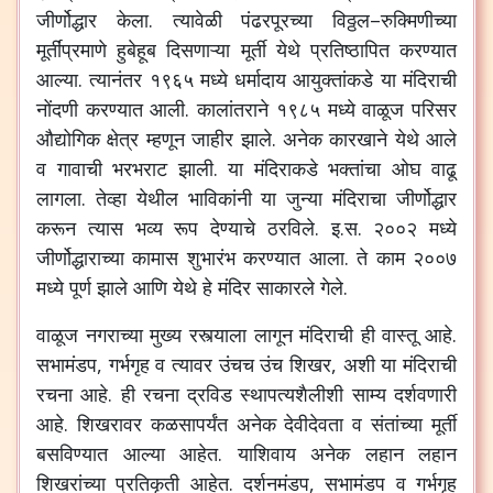
जीर्णोद्धार
केला
.
त्यावेळी
पंढरपूरच्या
विठ्ठल
–
रुक्मिणीच्या
मूर्तींप्रमाणे
हुबेहूब
दिसणाऱ्या
मूर्ती
येथे
प्रतिष्ठापित
करण्यात
आल्या
.
त्यानंतर
१९६५
मध्ये
धर्मादाय
आयुक्तांकडे
या
मंदिराची
नोंदणी
करण्यात
आली
.
कालांतराने
१९८५
मध्ये
वाळूज
परिसर
औद्योगिक
क्षेत्र
म्हणून
जाहीर
झाले
.
अनेक
कारखाने
येथे
आले
व
गावाची
भरभराट
झाली
.
या
मंदिराकडे
भक्तांचा
ओघ
वाढू
लागला
.
तेव्हा
येथील
भाविकांनी
या
जुन्या
मंदिराचा
जीर्णोद्धार
करून
त्यास
भव्य
रूप
देण्याचे
ठरविले
.
इ
.
स
.
२००२
मध्ये
जीर्णोद्धाराच्या
कामास
शुभारंभ
करण्यात
आला
.
ते
काम
२००७
मध्ये
पूर्ण
झाले
आणि
येथे
हे
मंदिर
साकारले
गेले
.
वाळूज
नगराच्या
मुख्य
रस्त्याला
लागून
मंदिराची
ही
वास्तू
आहे
.
सभामंडप
,
गर्भगृह
व
त्यावर
उंचच
उंच
शिखर
,
अशी
या
मंदिराची
रचना
आहे
.
ही
रचना
द्रविड
स्थापत्यशैलीशी
साम्य
दर्शवणारी
आहे
.
शिखरावर
कळसापर्यंत
अनेक
देवीदेवता
व
संतांच्या
मूर्ती
बसविण्यात
आल्या
आहेत
.
याशिवाय
अनेक
लहान
लहान
शिखरांच्या
प्रतिकृती
आहेत
.
दर्शनमंडप
,
सभामंडप
व
गर्भगृह