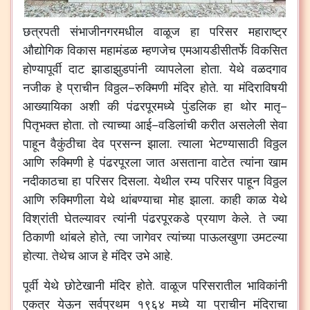
छत्रपती
संभाजीनगरमधील
वाळूज
हा
परिसर
महाराष्ट्र
औद्योगिक
विकास
महामंडळ
म्हणजेच
एमआयडीसीतर्फे
विकसित
होण्यापूर्वी
दाट
झाडाझुडपांनी
व्यापलेला
होता
.
येथे
वळदगाव
नजीक
हे
प्राचीन
विठ्ठल
–
रुक्मिणी
मंदिर
होते
.
या
मंदिराविषयी
आख्यायिका
अशी
की
पंढरपूरमध्ये
पुंडलिक
हा
थोर
मातृ
–
पितृभक्त
होता
.
तो
त्याच्या
आई
–
वडिलांची
करीत
असलेली
सेवा
पाहून
वैकुंठीचा
देव
प्रसन्न
झाला
.
त्याला
भेटण्यासाठी
विठ्ठल
आणि
रुक्मिणी
हे
पंढरपूरला
जात
असताना
वाटेत
त्यांना
खाम
नदीकाठचा
हा
परिसर
दिसला
.
येथील
रम्य
परिसर
पाहून
विठ्ठल
आणि
रुक्मिणीला
येथे
थांबण्याचा
मोह
झाला
.
काही
काळ
येथे
विश्रांती
घेतल्यावर
त्यांनी
पंढरपूरकडे
प्रयाण
केले
.
ते
ज्या
ठिकाणी
थांबले
होते
,
त्या
जागेवर
त्यांच्या
पाऊलखुणा
उमटल्या
होत्या
.
तेथेच
आज
हे
मंदिर
उभे
आहे
.
पूर्वी
येथे
छोटेखानी
मंदिर
होते
.
वाळूज
परिसरातील
भाविकांनी
एकत्र
येऊन
सर्वप्रथम
१९६४
मध्ये
या
प्राचीन
मंदिराचा