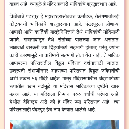
वाहत
आहे
.
त्यामुळे
हे
मंदिर
हजारो
भाविकांचे
श्रद्धास्थान
आहे
.
विठोबाचे
पंढरपूर
हे
महाराष्ट्रासोबतच
कर्नाटक
,
तेलंगणातीलही
कोट्यवधी
भाविकांचे
श्रद्धास्थान
आहे
.
पंढरपूरला
होणाऱ्या
आषाढी
आणि
कार्तिकी
यात्रेनिमित्ताने
तेथे
भाविकांची
मांदियाळी
जमते
.
गावागावांतून
तेथे
संतांच्या
पालख्या
जात
असतात
.
लक्षावधी
वारकरी
त्या
दिंड्यांमध्ये
सहभागी
होतात
;
परंतु
ज्यांना
काही
कारणांमुळे
या
वारींमध्ये
सहभागी
होता
येत
नाही
,
ते
भाविक
आपापल्या
परिसरातील
विठ्ठल
मंदिरात
दर्शनासाठी
जातात
.
छत्रपती
संभाजीनगर
शहराच्या
परिसरात
विठ्ठल
–
रुक्मिणीची
अशी
तब्बल
५६
मंदिरे
आहेत
.
मात्र
मंदिरासमोरील
चंद्रभागेच्या
रूपातील
खाम
नदीमुळे
या
मंदिरास
भाविकांच्या
दृष्टीने
खास
महत्त्व
आहे
.
या
मंदिराला
किमान
१००
वर्षांची
परंपरा
आहे
.
येथील
वैशिष्ट्य
असे
की
हे
मंदिर
ज्या
परिसरात
आहे
,
त्या
परिसरालाही
पंढरपूर
हेच
नाव
देण्यात
आलेले
आहे
.