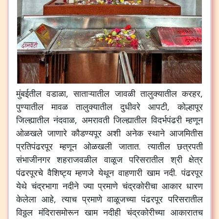
मुंबईतील
वडाळा
,
साताऱ्यातील
जावळी
तालुक्यातील
करहर
,
पुण्यातील
मावळ
तालुक्यातील
दुधीवरे
आपटी
,
कोल्हापूर
जिल्ह्यातील
नंदवाळ
,
अमरावती
जिल्ह्यातील
विदर्भपंढरी
म्हणून
ओळखले
जाणारे
कौडण्यपूर
अशी
अनेक
स्थाने
आजमितीस
प्रतिपंढरपूर
म्हणून
ओळखली
जातात
.
त्यातील
छत्रपती
संभाजीनगर
शहराजवळील
वाळूज
परिसरातील
श्री
क्षेत्र
पंढरपूरचे
वैशिष्ट्य
म्हणजे
येथून
वाहणारी
खाम
नदी
.
पंढरपूर
येथे
चंद्रभागा
नदीने
ज्या
प्रमाणे
चंद्रकोरीचा
आकार
धारण
केलेला
आहे
,
त्याच
प्रमाणे
वाळूजच्या
पंढरपूर
परिसरातील
विठ्ठल
मंदिरासमोरून
खाम
नदीही
चंद्रकोरीच्या
आकारातच