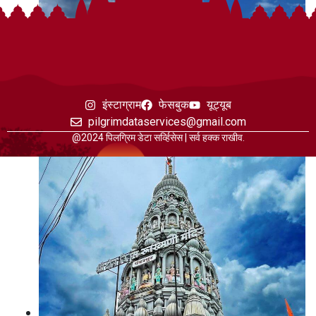
इंस्टाग्राम
फेसबुक
यूट्यूब
pilgrimdataservices@gmail.com
@2024 पिलग्रिम डेटा सर्व्हिसेस | सर्व हक्क राखीव.