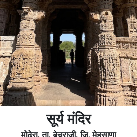
सूर्य मंदिर
मोढेरा, ता. बेचराजी, जि. मेहसाणा