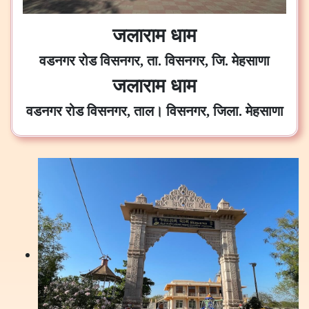
जलाराम धाम
वडनगर रोड विसनगर, ता. विसनगर, जि. मेहसाणा
जलाराम धाम
वडनगर रोड विसनगर, ताल। विसनगर, जिला. मेहसाणा