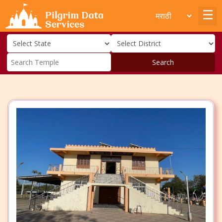
Search