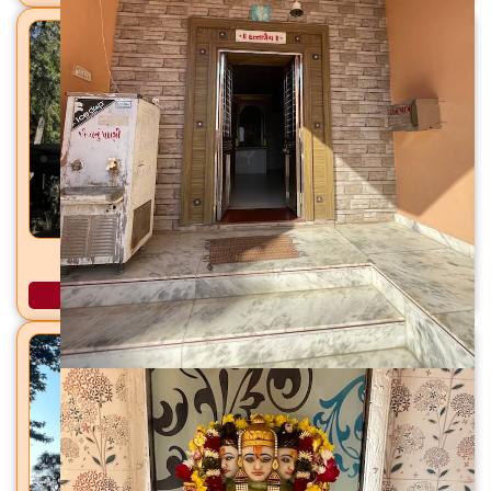
धर्मेश्वर महादेव मंदिर धर्मशाळा-झानोर, ता. भरुच, जि. भरुच
अधिक माहिती