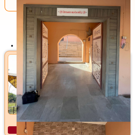
Back To Home
मंदिरे
कोटेश्वर महादेव मंदिर कदोद, ता. भरुच, जि. भरुच
अधिक माहिती