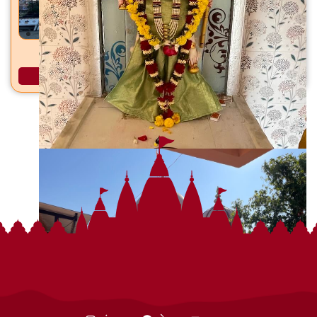
साईबाबा मंदिर रामवाटिका सोसायटी, झाडेश्वर, ता./जि. भरुच
अधिक माहिती