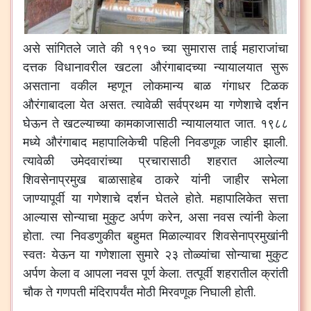
असे
सांगितले
जाते
की
१९१०
च्या
सुमारास
ताई
महाराजांचा
दत्तक
विधानावरील
खटला
औरंगाबादच्या
न्यायालयात
सुरू
असताना
वकील
म्हणून
लोकमान्य
बाळ
गंगाधर
टिळक
औरंगाबादला
येत
असत
.
त्यावेळी
सर्वप्रथम
या
गणेशाचे
दर्शन
घेऊन
ते
खटल्याच्या
कामकाजासाठी
न्यायालयात
जात
.
१९८८
मध्ये
औरंगाबाद
महापालिकेची
पहिली
निवडणूक
जाहीर
झाली
.
त्यावेळी
उमेदवारांच्या
प्रचारासाठी
शहरात
आलेल्या
शिवसेनाप्रमुख
बाळासाहेब
ठाकरे
यांनी
जाहीर
सभेला
जाण्यापूर्वी
या
गणेशाचे
दर्शन
घेतले
होते
.
महापालिकेत
सत्ता
आल्यास
सोन्याचा
मुकुट
अर्पण
करेन
,
असा
नवस
त्यांनी
केला
होता
.
त्या
निवडणुकीत
बहुमत
मिळाल्यावर
शिवसेनाप्रमुखांनी
स्वतः
येऊन
या
गणेशाला
सुमारे
२३
तोळ्यांचा
सोन्याचा
मुकुट
अर्पण
केला
व
आपला
नवस
पूर्ण
केला
.
तत्पूर्वी
शहरातील
क्रांती
चौक
ते
गणपती
मंदिरापर्यंत
मोठी
मिरवणूक
निघाली
होती
.