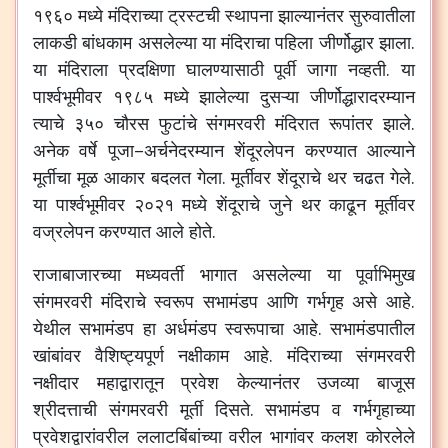
१९६०
मध्ये
मंदिराच्या
ट्रस्टची
स्थापना
झाल्यानंतर
सुरुवातीला
लाकडी
बांधकाम
असलेल्या
या
मंदिराचा
पहिला
जीर्णोद्धार
झाला
.
या
मंदिराला
प्रदक्षिणा
घालण्यासाठी
पूर्वी
जागा
नव्हती
.
या
पार्श्वभूमीवर
१९८५
मध्ये
झालेल्या
दुसऱ्या
जीर्णोद्धारादरम्यान
त्याचे
३५०
चौरस
फुटांचे
संगमरवरी
मंदिरात
रूपांतर
झाले
.
अनेक
वर्षे
पूजा
–
अर्चनेदरम्यान
शेंदूरलेपन
करण्यात
आल्याने
मूर्तीचा
मूळ
आकार
बदलत
गेला
.
मूर्तीवर
शेंदूराचे
थर
चढत
गेले
.
या
पार्श्वभूमीवर
२०२१
मध्ये
शेंदूराचे
जुने
थर
काढून
मूर्तीवर
वज्रलेपन
करण्यात
आले
होते
.
राजाबाजारच्या
मध्यवर्ती
भागात
असलेल्या
या
पूर्वाभिमुख
संगमरवरी
मंदिराचे
स्वरूप
सभामंडप
आणि
गर्भगृह
असे
आहे
.
येथील
सभामंडप
हा
अर्धमंडप
स्वरूपाचा
आहे
.
सभामंडपातील
खांबांवर
वैशिष्ट्यपूर्ण
नक्षीकाम
आहे
.
मंदिराच्या
संगमरवरी
नक्षीदार
महाद्वारातून
प्रवेश
केल्यानंतर
उजव्या
बाजूस
श्रीदत्ताची
संगमरवरी
मूर्ती
दिसते
.
सभामंडप
व
गर्भगृहाच्या
प्रवेशद्वारांवरील
ललाटबिंबांच्या
वरील
भागांवर
कलश
कोरलेले