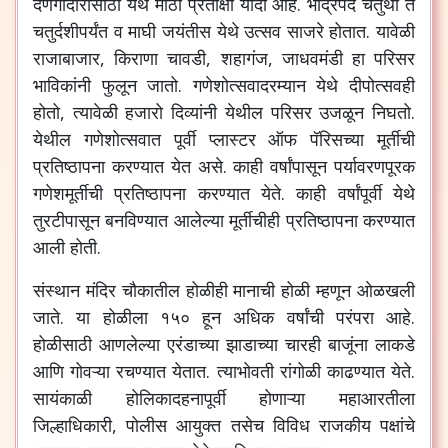
देणगीदारांसाठी
येथे
मोठी
प्रतीक्षा
यादी
आहे
.
भाद्रपद
चतुर्थी
ते
चतुर्दशीपर्यंत
व
माघी
जयंतीस
येथे
उत्सव
साजरे
होतात
.
यावेळी
राजाबाजार
,
किराणा
चावडी
,
शहागंज
,
जाधवमंडी
हा
परिसर
भाविकांनी
फुलून
जातो
.
गणेशोत्सवादरम्यान
येथे
दीपोत्सवही
होतो
,
त्यावेळी
हजारो
दिव्यांनी
येथील
परिसर
उजळून
निघतो
.
येथील
गणेशोत्सवात
पूर्वी
प्लास्टर
ऑफ
पॅरिसच्या
मूर्तीची
प्रतिष्ठापना
करण्यात
येत
असे
.
काही
वर्षांपासून
पर्यावरणपूरक
गणेशमूर्तीची
प्रतिष्ठापना
करण्यात
येते
.
काही
वर्षांपूर्वी
येथे
तुरटीपासून
बनविण्यात
आलेल्या
मूर्तीचीही
प्रतिष्ठापना
करण्यात
आली
होती
.
संस्थान
मंदिर
चौकातील
होळीही
मानाची
होळी
म्हणून
ओळखली
जाते
.
या
होळीला
१५०
हून
अधिक
वर्षांची
परंपरा
आहे
.
होळीसाठी
आणलेल्या
एरंडाच्या
झाडाच्या
चारही
बाजूंना
लाकडे
आणि
गोवऱ्या
रचण्यात
येतात
.
त्याभोवती
रांगोळी
काढण्यात
येते
.
सायंकाळी
होलिकादहनापूर्वी
होणाऱ्या
महाआरतीला
जिल्हाधिकारी
,
पोलीस
आयुक्त
तसेच
विविध
राजकीय
पक्षांचे