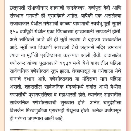
छत्रपती
संभाजीनगर
शहराची
खडकेश्वर
,
कर्णपुरा
देवी
आणि
संस्थान
गणपती
ही
ग्रामदैवते
आहेत
.
यापैकी
एक
असलेल्या
राजाबाजार
येथील
गणेशाची
काळ्या
पाषाणाची
स्वयंभू
मूर्ती
सुमारे
३५०
वर्षांपूर्वी
येथील
एका
पिंपळाच्या
झाडाखाली
सापडली
होती
.
असे
सांगितले
जाते
की
ही
मूर्ती
नवव्या
ते
दहाव्या
शतकातील
आहे
.
मूर्ती
ज्या
ठिकाणी
सापडली
तेथे
लहानसे
मंदिर
उभारून
त्यात
या
मूर्तीची
प्रतिष्ठापना
करण्यात
आली
होती
.
दादासाहेब
गणोरकर
यांच्या
पुढाकाराने
१९३०
मध्ये
येथे
शहरातील
पहिला
सार्वजनिक
गणेशोत्सव
सुरू
झाला
.
तेव्हापासून
या
गणेशाला
येथे
मानाचे
स्थान
आहे
.
गणेशोत्सवात
या
मंदिराचा
मान
पहिला
असतो
.
शहरातील
सार्वजनिक
मंडळांमध्ये
सर्वात
आधी
येथील
गणपतीची
प्राणप्रतिष्ठा
व
महाआरती
होते
.
त्यानंतर
शहरातील
सार्वजनिक
गणेशोत्सवाची
सुरुवात
होते
.
अनंत
चतुर्दशीला
विसर्जन
मिरवणुकीचा
प्रारंभही
येथूनच
होतो
.
अनेक
वर्षांपासून
ही
परंपरा
जपण्यात
आली
आहे
.