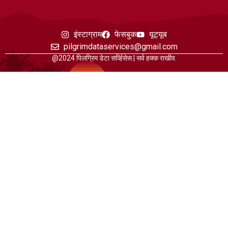
इंस्टाग्राम
फेसबुक
यूट्यूब
pilgrimdataservices@gmail.com
@2024 पिलग्रिम डेटा सर्व्हिसेस | सर्व हक्क राखीव.