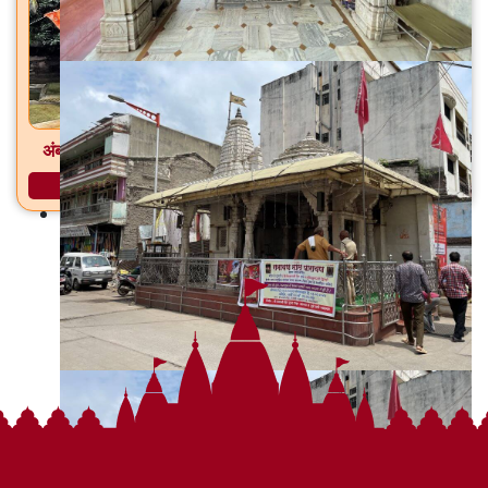
अंबऋषी गुहा मंदिर आमसरी, ता. सिल्लोड, जि. छत्रपती संभाजीनगर
अधिक माहिती