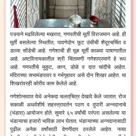
पत्र्याने
मढविलेल्या
मखरात
,
गणपतीची
मूर्ती
विराजमान
आहे
.
ही
मूर्ती
बसलेल्या
स्थितीत
,
पावणेदोन
फूट
उंचीची
शेंदूरचर्चित
व
डाव्या
सोंडेची
आहे
.
गणेशाची
ही
मूळ
मूर्ती
काळ्या
पाषाणातील
आहे
.
अष्टविनायकातील
श्री
चिंतामणी
गणेशाप्रमाणे
हे
रूप
आहे
.
गणपतीचे
मुकुट
,
कान
,
डोळे
व
दात
चांदीचे
आहेत
.
मंदिराच्या
सभामंडपावर
व
गर्भगृहावर
असे
दोन
शिखर
आहेत
.
या
शिखरांवरही
कोरीव
काम
केलेले
आहे
.
गणेशोत्सवात
येथे
अनेकदा
चलत्‌चित्र
देखावे
केले
जातात
.
रोज
सकाळी
अथर्वशीर्ष
स‌हस्त्रावर्तन
पठण
व
दुपारी
अन्नदानाचे
(
भंडारा
)
आयोजन
होते
.
सुमारे
६५
वर्षांची
परंपरा
असलेल्या
या
भंडाऱ्याचा
हजारो
भाविक
लाभ
घेतात
.
भंडाऱ्याच्या
अन्नदानासाठी
पुढील
अनेक
वर्षांसाठी
देणगीदार
ठरलेले
आहेत
.
नव्या