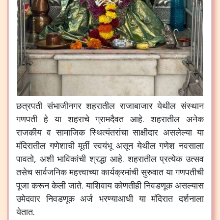
छत्रपती
संभाजीनगर
शहरातील
राजाबाजार
येथील
संस्थान
गणपती
हे
या
शहराचे
ग्रामदैवत
आहे
.
शहरातील
अनेक
राजकीय
व
सामाजिक
स्थित्यंतरांचा
साक्षीदार
असलेल्या
या
मंदिरातील
गणेशाची
मूर्ती
स्वयंभू
असून
येथील
गणेश
नवसाला
पावतो
,
अशी
भाविकांची
श्रद्धा
आहे
.
शहरातील
प्रत्येक
उत्सव
तसेच
सार्वजनिक
महत्त्वाच्या
कार्यक्रमांची
सुरुवात
या
गणपतीची
पूजा
करून
केली
जाते
.
याशिवाय
कोणतीही
निवडणूक
असल्यास
उमेदवार
निवडणूक
अर्ज
भरण्याआधी
या
मंदिरात
दर्शनाला
येतात
.