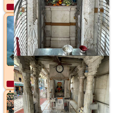
अधिक माहिती
सांब सदाशिव मंदिर डोंगरगाव (शिव), ता. फुलंब्री, जि. छत्रपती
संभाजीनगर
अधिक माहिती