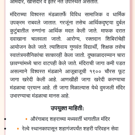
आमदार
,
खासदार
व
इतर
नेते
उपस्थित
असतात
.
मंदिराच्या
विश्वस्त
मंडळातर्फे
विविध
सामाजिक
व
धार्मिक
उपक्रम
राबवले
जातात
.
गरजूंना
तसेच
आर्थिकदृष्ट्या
दुर्बल
कुटुंबातील
रुग्णांना
आर्थिक
मदत
केली
जाते
.
माफक
दरात
दवाखाना
चालवला
जातो
.
आरोग्य
,
रक्तदान
शिबिरांचेही
आयोजन
केले
जाते
.
त्याशिवाय
गुणवंत
विद्यार्थी
,
शिक्षक
तसेच
स्वातंत्र्यसैनिकांचा
सत्कारही
केला
जातो
.
दुष्काळादरम्यान
चारा
छावण्यांमध्ये
चारा
वाटपही
केले
जाते
.
मंदिराची
जागा
कमी
पडत
असल्याने
विश्वस्त
मंडळाने
आजूबाजूची
१९००
चौरस
फूट
जागा
खरेदी
केली
आहे
.
आणखीही
जागा
खरेदी
करण्याचा
मंडळाचा
प्रयत्न
आहे
.
ती
जागा
मिळाल्यास
येथे
दुमजली
मंदिर
उभारण्याचा
मंडळाचा
मानस
आहे
.
उपयुक्त माहिती:
औरंगाबाद
शहराच्या
मध्यवर्ती
भागातील
मंदिर
रेल्वे
स्थानकापासून
शहागंजपर्यंत
शहरी
परिवहन
सेवा