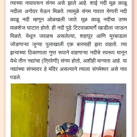
त्याच्या
नावावरून
संगम
असे
झाले
आहे
.
शाई
नदी
मूळ
काळू
नदीला
अगोदर
येऊन
मिळते
.
त्यामुळे
संगम
गावात
येणारी
नदी
काळू
नदी
म्हणून
ओळखली
जाते
.
मूळ
काळू
नदीचा
उगम
माळशेज
घाटात
होतो
.
ही
नदी
पुढे
टिटवाळामार्गे
खाडीला
जाऊन
मिळते
.
येथून
जवळच
असलेल्या
,
शहापूर
आणि
मुरबाडला
जोडणाऱ्या
जुन्या
पुलाखाली
एक
बारमाही
झरा
वाहतो
.
त्या
झऱ्याच्या
ठिकाणाला
गुप्त
रूपाने
वाहणाऱ्या
नदीचे
स्वरूप
मानून
येथे
तीन
नद्यांचा
(
त्रिवेणी
)
संगम
होतो
,
अशीही
मान्यता
आहे
.
या
नद्यांच्या
संगमावर
हे
मंदिर
असल्याने
त्याला
संगमेश्वर
असे
नाव
पडले
.