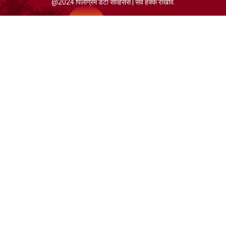
@2024 पिलग्रिम डेटा सर्व्हिसेस | सर्व हक्क राखीव.