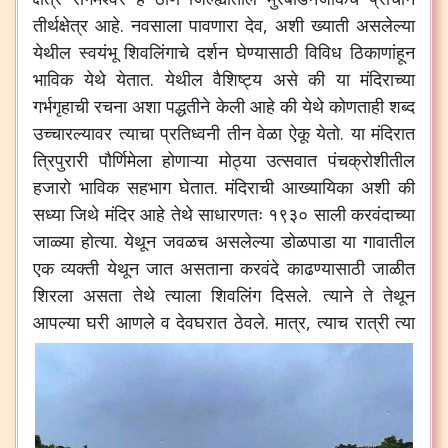
तीर्थक्षेत्र
आहे
.
नवसाला
पावणारा
देव
,
अशी
ख्याती
असलेल्या
येथील
स्वयंभू
शिवलिंगाचे
दर्शन
घेण्यासाठी
विविध
ठिकाणांहून
भाविक
येथे
येतात
.
येथील
वैशिष्ट्य
असे
की
या
मंदिराच्या
गर्भगृहाची
रचना
अशा
पद्धतीने
केली
आहे
की
येथे
कोणताही
शब्द
उच्चारल्यावर
त्याचा
प्रतिध्वनी
तीन
वेळा
ऐकू
येतो
.
या
मंदिरात
त्रिपुरारी
पौर्णिमेला
होणाऱ्या
मोठ्या
उत्सवात
पंचक्रोशीतील
हजारो
भाविक
सहभाग
घेतात
.
मंदिराची
आख्यायिका
अशी
की
सध्या
जिथे
मंदिर
आहे
तेथे
साधारणतः
१९३०
साली
करवंदाच्या
जाळ्या
होत्या
.
येथून
जवळच
असलेल्या
डोळपाडा
या
गावातील
एक
व्यक्ती
येथून
जात
असताना
करवंदे
काढण्यासाठी
जाळीत
शिरला
असता
तेथे
त्याला
शिवलिंग
दिसले
.
त्याने
ते
तेथून
आपल्या
घरी
आणले
व
देवघरात
ठेवले
.
मात्र
,
त्याच
रात्री
त्या