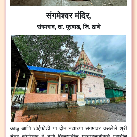
संगमेश्वर मंदिर,
संगमगाव, ता. मुरबाड, जि. ठाणे
काळू
आणि
डोईफोडी
या
दोन
नद्यांच्या
संगमावर
वसलेले
श्री
क्षेत्र
संगमेश्वर
हे
ठाणे
जिल्ह्यातील
मुरबाडनजीकचे
प्राचीन