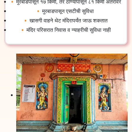
मुरबाडपासून
१७
किमी
,
तर
ठाण्यापासून
८१
किमी
अंतरावर
मुरबाडपासून
एसटीची
सुविधा
खासगी
वाहने
थेट
मंदिरापर्यंत
जाऊ
शकतात
मंदिर
परिसरात
निवास
व
न्याहरीची
सुविधा
नाही