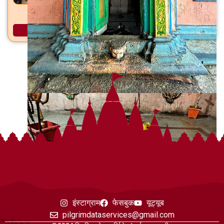
साईबाबा मंदिर वर्तकनगर, ठाणे शहर, जि. ठाणे
अधिक माहिती
इंस्टाग्राम
फेसबुक
यूट्यूब
pilgrimdataservices@gmail.com