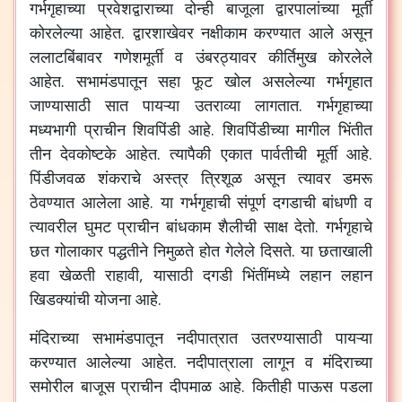
गर्भगृहाच्या
प्रवेशद्वाराच्या
दोन्ही
बाजूला
द्वारपालांच्या
मूर्ती
कोरलेल्या
आहेत
.
द्वारशाखेवर
नक्षीकाम
करण्यात
आले
असून
ललाटबिंबावर
गणेशमूर्ती
व
उंबरठ्यावर
कीर्तिमुख
कोरलेले
आहेत
.
सभामंडपातून
सहा
फूट
खोल
असलेल्या
गर्भगृहात
जाण्यासाठी
सात
पायऱ्या
उतराव्या
लागतात
.
गर्भगृहाच्या
मध्यभागी
प्राचीन
शिवपिंडी
आहे
.
शिवपिंडीच्या
मागील
भिंतीत
तीन
देवकोष्टके
आहेत
.
त्यापैकी
एकात
पार्वतीची
मूर्ती
आहे
.
पिंडीजवळ
शंकराचे
अस्त्र
त्रिशूळ
असून
त्यावर
डमरू
ठेवण्यात
आलेला
आहे
.
या
गर्भगृहाची
संपूर्ण
दगडाची
बांधणी
व
त्यावरील
घुमट
प्राचीन
बांधकाम
शैलीची
साक्ष
देतो
.
गर्भगृहाचे
छत
गोलाकार
पद्धतीने
निमुळते
होत
गेलेले
दिसते
.
या
छताखाली
हवा
खेळती
राहावी
,
यासाठी
दगडी
भिंतींमध्ये
लहान
लहान
खिडक्यांची
योजना
आहे
.
मंदिराच्या
सभामंडपातून
नदीपात्रात
उतरण्यासाठी
पायऱ्या
करण्यात
आलेल्या
आहेत
.
नदीपात्राला
लागून
व
मंदिराच्या
समोरील
बाजूस
प्राचीन
दीपमाळ
आहे
.
कितीही
पाऊस
पडला