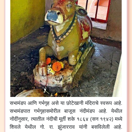
सभामंडप
आणि
गर्भगृह
असे
या
छोटेखानी
मंदिराचे
स्वरूप
आहे
.
सभामंडपात
गर्भगृहासमोरील
बाजूस
नंदीमंडप
आहे
.
येथील
नोंदींनुसार
,
त्यातील
नंदीची
मूर्ती
शके
१८६४
(
सन
१९४२
)
मध्ये
शिवले
येथील
गो
.
रा
.
झुंजारराव
यांनी
बसविलेली
आहे
.