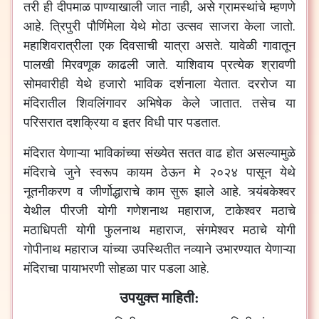
तरी
ही
दीपमाळ
पाण्याखाली
जात
नाही
,
असे
ग्रामस्थांचे
म्हणणे
आहे
.
त्रिपुरी
पौर्णिमेला
येथे
मोठा
उत्सव
साजरा
केला
जातो
.
महाशिवरात्रीला
एक
दिवसाची
यात्रा
असते
.
यावेळी
गावातून
पालखी
मिरवणूक
काढली
जाते
.
याशिवाय
प्रत्येक
श्रावणी
सोमवारीही
येथे
हजारो
भाविक
दर्शनाला
येतात
.
दररोज
या
मंदिरातील
शिवलिंगावर
अभिषेक
केले
जातात
.
तसेच
या
परिसरात
दशक्रिया
व
इतर
विधी
पार
पडतात
.
मंदिरात
येणाऱ्या
भाविकांच्या
संख्येत
सतत
वाढ
होत
असल्यामुळे
मंदिराचे
जुने
स्वरूप
कायम
ठेऊन
मे
२०२४
पासून
येथे
नूतनीकरण
व
जीर्णोद्धाराचे
काम
सुरू
झाले
आहे
.
त्र्यंबकेश्वर
येथील
पीरजी
योगी
गणेशनाथ
महाराज
,
टाकेश्वर
मठाचे
मठाधिपती
योगी
फुलनाथ
महाराज
,
संगमेश्वर
मठाचे
योगी
गोपीनाथ
महाराज
यांच्या
उपस्थितीत
नव्याने
उभारण्यात
येणाऱ्या
मंदिराचा
पायाभरणी
सोहळा
पार
पडला
आहे
.
उपयुक्त माहिती: