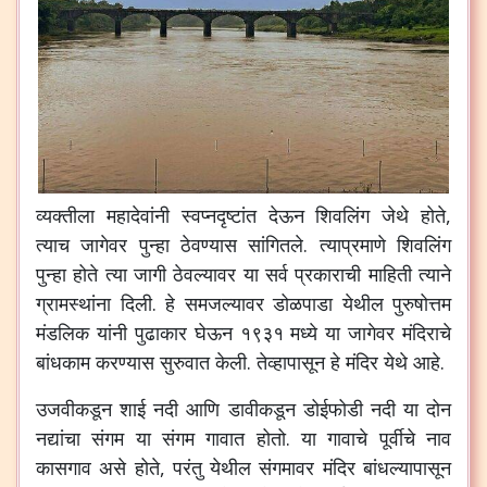
व्यक्तीला
महादेवांनी
स्वप्नदृष्टांत
देऊन
शिवलिंग
जेथे
होते
,
त्याच
जागेवर
पुन्हा
ठेवण्यास
सांगितले
.
त्याप्रमाणे
शिवलिंग
पुन्हा
होते
त्या
जागी
ठेवल्यावर
या
सर्व
प्रकाराची
माहिती
त्याने
ग्रामस्थांना
दिली
.
हे
समजल्यावर
डोळपाडा
येथील
पुरुषोत्तम
मंडलिक
यांनी
पुढाकार
घेऊन
१९३१
मध्ये
या
जागेवर
मंदिराचे
बांधकाम
करण्यास
सुरुवात
केली
.
तेव्हापासून
हे
मंदिर
येथे
आहे
.
उजवीकडून
शाई
नदी
आणि
डावीकडून
डोईफोडी
नदी
या
दोन
नद्यांचा
संगम
या
संगम
गावात
होतो
.
या
गावाचे
पूर्वीचे
नाव
कासगाव
असे
होते
,
परंतु
येथील
संगमावर
मंदिर
बांधल्यापासून