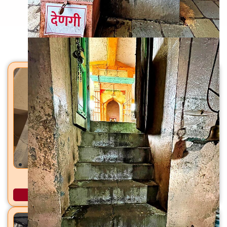
Back To Home
मंदिरे
कालीबाडी माता मंदिर वर्तकनगर, ठाणे (पश्चिम), जि. ठाणे
अधिक माहिती