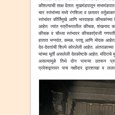
कौशल्याची साक्ष देतात. मुखमंडपातून सभामंडपात
चार स्तंभांच्या मध्ये रंगशिला व छतावर वर्तुळा
स्तंभांवर कीर्तिमुखे आणि भारवाहक कीचकांच्या 
आहेत. त्यांत स्त्रीरूपातील कीचक, शंखनाद क
कीचक व चौथ्या स्तंभावर कीचकाऐवजी गणपतीची चतु
हातात भग्नदंत, कमळ, परशू आणि मोदक आहेत. स
देव-देवतांची शिल्पे कोरलेली आहेत. अंतराळाच्य
यांच्या मूर्ती असलेली देवकोष्टके आहेत. मंदिराचे
असल्यामुळे तिथे दोन पायऱ्या उतरून प
प्रवेशद्वारावर पाच नक्षीदार द्वारशाखा व लल