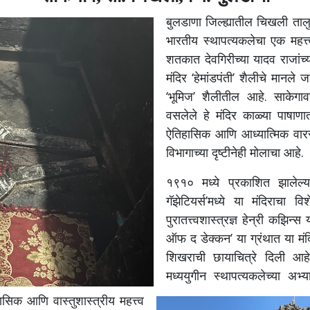
बुलडाणा जिल्ह्यातील चिखली तालु
भारतीय स्थापत्यकलेचा एक महत्त्वा
शतकात देवगिरीच्या यादव राजांच्
मंदिर ‘हेमांडपंती’ शैलीचे मानले ज
‘भूमिज’ शैलीतील आहे. साकेगावच
वसलेले हे मंदिर काळ्या पाषाण
ऐतिहासिक आणि आध्यात्मिक वारसा
विभागाच्या दृष्टीनेही मोलाचा आहे.
१९१० मध्ये प्रकाशित झालेल्या ‘
गॅझेटियर्स’मध्ये या मंदिराचा
पुरातत्त्वशास्त्रज्ञ हेन्री कझिन्स
ऑफ द डेक्कन’ या ग्रंथात या मं
शिखराची छायाचित्रे दिली आह
मध्ययुगीन स्थापत्यकलेच्या अभ्
िहासिक आणि वास्तुशास्त्रीय महत्त्व