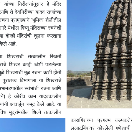
ांच्या निरीक्षणांनुसार हे मंदिर
णि ते देवगिरीच्या यादव राजांच्या
रचना प्रामुख्याने ‘भूमिज’ शैलीतील
े येथील विष्णू मंदिराच्या रचनेशी
ा दोन्ही मंदिरांची तुलना करताना
केले आहे.
ाच्या शिखराची तत्कालीन स्थिती
िराचे शिखर काही अंशी पडलेल्या
दींमुळे शिखराची मूळ रचना कशी होती
 पुरातत्त्व विभागाला या शिखराचे
ा सभामंडपातील स्तंभांची रचना आणि
ाने) हे कोरीव काम यादवकालीन
्यांनी आवर्जून नमूद केले आहे. या
िध मुद्रांमधील शिल्पे तत्कालीन
कारागिरांच्या प्रगल्भ कल्प
ललाटबिंबावर कोरलेली गणेशाची मू