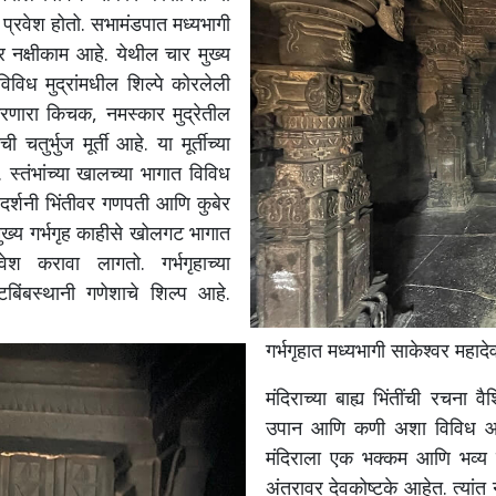
 प्रवेश होतो. सभामंडपात मध्यभागी
कार नक्षीकाम आहे. येथील चार मुख्य
विविध मुद्रांमधील शिल्पे कोरलेली
रणारा किचक, नमस्कार मुद्रेतील
र्भुज मूर्ती आहे. या मूर्तीच्या
्तंभांच्या खालच्या भागात विविध
ा दर्शनी भिंतीवर गणपती आणि कुबेर
 मुख्य गर्भगृह काहीसे खोलगट भागात
्रवेश करावा लागतो.
गर्भगृहाच्या
ाटबिंबस्थानी गणेशाचे शिल्प आहे.
गर्भगृहात मध्यभागी साकेश्वर महादे
मंदिराच्या बाह्य भिंतींची रचना वै
उपान आणि कणी अशा विविध आडव्य
मंदिराला एक भक्कम आणि भव्य स्व
अंतरावर देवकोष्टके आहेत. त्यांत 