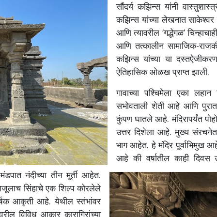
सौंदर्य कझिन्स यांनी वास्तुशास्त्
कझिन्स यांच्या लेखनात साकेश्वर
आणि त्यावरील ‘गद्धेगळ’ चिन्हाचाही
आणि तत्कालीन सामाजिक-राजकीय स
कझिन्स यांच्या या दस्तऐजीकरण
ऐतिहासिक ओळख प्राप्त झाली.
गावाच्या पश्चिमेला एका लहान ट
सभोवताली शेती आहे आणि पुरातत्त
कुंपण घातले आहे. मंदिरापर्यंत पोहो
उत्तर दिशेला आहे. मुख्य संरचन
भाग आहेत.
हे मंदिर पूर्वाभिमुख
आहे की वर्षातील काही दिवस उगव
मंडपात नंदीच्या तीन मूर्ती आहेत.
 बाजूलाच सिंहाचे एक शिल्प कोरलेले
क आकृती आहे. येथील स्तंभांवर
ंवरील विविध आकार कारागिरांच्या