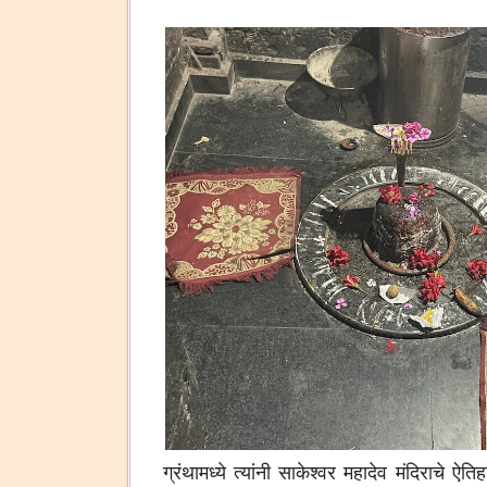
ग्रंथामध्ये त्यांनी साकेश्वर महादेव मंदिराचे ऐत