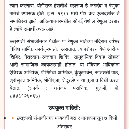
त्याग
करणारा
.
योगीराज
हंसतीर्थ
महाराज
हे
जगदंबा
व
रेणुका
मातेचे
उपासक
होते
.
इ
.
स
.
१९९९
मध्ये
पौष
वद्य
एकादशीस
ते
समाधिस्थ
झाले
.
अहिल्यानगरमधील
सोनई
येथील
रेणुका
दरबार
हे
त्यांचे
समाधीस्थळ
आहे
.
छत्रपती
संभाजीनगर
येथील
या
रेणुका
मातेच्या
मंदिरात
वर्षभर
विविध
धार्मिक
कार्यक्रम
होत
असतात
.
त्याबरोबरच
येथे
आरोग्य
शिबिर
,
नेत्रदान
–
रक्तदान
शिबिर
,
सामुदायिक
विवाह
सोहळा
आदी
सामाजिक
कार्यक्रमही
होतात
.
या
मंदिरात
भाविकांना
ऐच्छिक
अभिषेक
,
पौर्णिमेचा
अभिषेक
,
कुंकुमार्चन
,
सप्तशती
पाठ
,
श्रीसुक्त
अभिषेक
,
भोगीपूजा
,
शेंदूरलेपन
या
पूजा
व
विधी
करता
येतात
. (
संपर्क
:
धनंजय
पुराणिक
,
गुरुजी
,
मो
.
८४४६१२४०६७
)
उपयुक्त माहिती:
छत्रपती
संभाजीनगर
मध्यवर्ती
बस
स्थानकापासून
७
किमी
अंतरावर