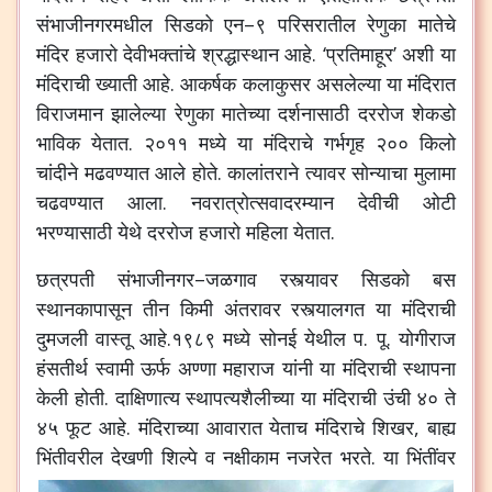
संभाजीनगरमधील
सिडको
एन
–
९
परिसरातील
रेणुका
मातेचे
मंदिर
हजारो
देवीभक्तांचे
श्रद्धास्थान
आहे
. ‘
प्रतिमाहूर
’
अशी
या
मंदिराची
ख्याती
आहे
.
आकर्षक
कलाकुसर
असलेल्या
या
मंदिरात
विराजमान
झालेल्या
रेणुका
मातेच्या
दर्शनासाठी
दररोज
शेकडो
भाविक
येतात
.
२०११
मध्ये
या
मंदिराचे
गर्भगृह
२००
किलो
चांदीने
मढवण्यात
आले
होते
.
कालांतराने
त्यावर
सोन्याचा
मुलामा
चढवण्यात
आला
.
नवरात्रोत्सवादरम्यान
देवीची
ओटी
भरण्यासाठी
येथे
दररोज
हजारो
महिला
येतात
.
छत्रपती
संभाजीनगर
–
जळगाव
रस्त्यावर
सिडको
बस
स्थानकापासून
तीन
किमी
अंतरावर
रस्त्यालगत
या
मंदिराची
दुमजली
वास्तू
आहे
.
१९८९
मध्ये
सोनई
येथील
प
.
पू
.
योगीराज
हंसतीर्थ
स्वामी
ऊर्फ
अण्णा
महाराज
यांनी
या
मंदिराची
स्थापना
केली
होती
.
दाक्षिणात्य
स्थापत्यशैलीच्या
या
मंदिराची
उंची
४०
ते
४५
फूट
आहे
.
मंदिराच्या
आवारात
येताच
मंदिराचे
शिखर
,
बाह्य
भिंतीवरील
देखणी
शिल्पे
व
नक्षीकाम
नजरेत
भरते
.
या
भिंतींवर