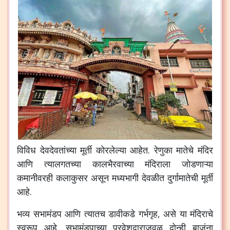
विविध
देवदेवतांच्या
मूर्ती
कोरलेल्या
आहेत
.
रेणुका
मातेचे
मंदिर
आणि
त्यालगतच्या
कालभैरवाच्या
मंदिराला
जोडणाऱ्या
कमानीवरही
कलाकुसर
असून
मध्यभागी
देवळीत
दुर्गामातेची
मूर्ती
आहे
.
भव्य
सभामंडप
आणि
त्यातच
डावीकडे
गर्भगृह
,
असे
या
मंदिराचे
स्वरूप
आहे
.
सभामंडपाच्या
प्रवेशद्वाराजवळ
दोन्ही
बाजूंना