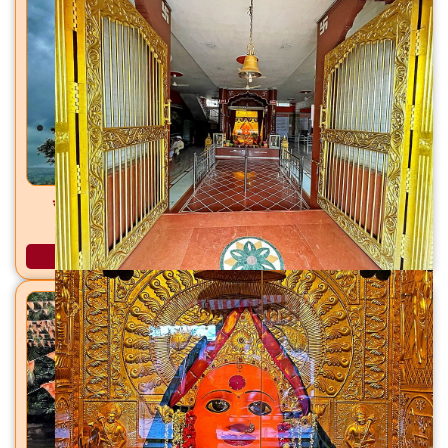
सांब सदाशिव मंदिर डोंगरगाव (शिव), ता. फुलंब्री, जि. छत्रपती
संभाजीनगर
अधिक माहिती