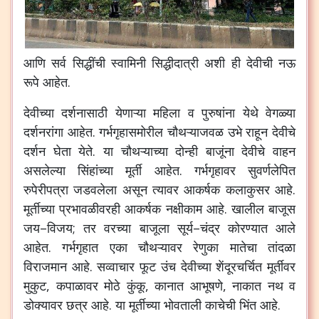
आणि
सर्व
सिद्धींची
स्वामिनी
सिद्धीदात्री
अशी
ही
देवीची
नऊ
रूपे
आहेत
.
देवीच्या
दर्शनासाठी
येणाऱ्या
महिला
व
पुरुषांना
येथे
वेगळ्या
दर्शनरांगा
आहेत
.
गर्भगृहासमोरील
चौथऱ्याजवळ
उभे
राहून
देवीचे
दर्शन
घेता
येते
.
या
चौथऱ्याच्या
दोन्ही
बाजूंना
देवीचे
वाहन
असलेल्या
सिंहांच्या
मूर्ती
आहेत
.
गर्भगृहावर
सुवर्णलेपित
रुपेरीपत्रा
जडवलेला
असून
त्यावर
आकर्षक
कलाकुसर
आहे
.
मूर्तीच्या
प्रभावळीवरही
आकर्षक
नक्षीकाम
आहे
.
खालील
बाजूस
जय
–
विजय
;
तर
वरच्या
बाजूला
सूर्य
–
चंद्र
कोरण्यात
आले
आहेत
.
गर्भगृहात
एका
चौथऱ्यावर
रेणुका
मातेचा
तांदळा
विराजमान
आहे
.
सव्वाचार
फूट
उंच
देवीच्या
शेंदूरचर्चित
मूर्तीवर
मुकुट
,
कपाळावर
मोठे
कुंकू
,
कानात
आभूषणे
,
नाकात
नथ
व
डोक्यावर
छत्र
आहे
.
या
मूर्तीच्या
भोवताली
काचेची
भिंत
आहे
.