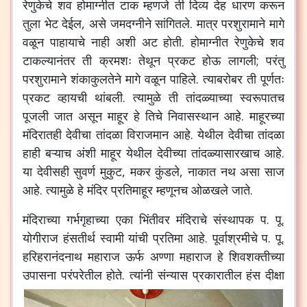
रेणुकेचे
शव
होमाग्नीत
टाक
म्हणजे
ती
दिव्य
देह
धारण
करून
तुला
भेट
देईल
,
असे
जमदग्नीने
सांगितले
.
मात्र
परशुरामाने
मागे
वळून
पाहायाचे
नाही
अशी
अट
होती
.
होमाग्नीत
रेणुकेचे
शव
टाकल्यानंतर
ती
क्रमशः
तेथून
प्रकट
होऊ
लागली
;
परंतु
परशुरामाने
शंकाकुलतेने
मागे
वळून
पाहिले
.
त्याबरोबर
ती
पूर्णतः
प्रकट
व्हायची
थांबली
.
त्यामुळे
ती
तांदळ्याच्या
स्वरूपातच
पूजली
जात
असून
माहूर
हे
तिचे
निवासस्थान
आहे
.
माहूरच्या
मंदिरातही
देवीचा
तांदळा
विराजमान
आहे
.
येथील
देवीचा
तांदळा
हाही
बऱ्याच
अंशी
माहूर
येथील
देवीच्या
तांदळ्यासारखाच
आहे
.
या
देवीसही
सुवर्ण
मुकुट
,
मकर
कुंडले
,
नाकात
नथ
असा
साज
आहे
.
त्यामुळे
हे
मंदिर
प्रतिमाहूर
म्हणूनच
ओळखले
जाते
.
मंदिराच्या
गर्भगृहाच्या
एका
भिंतीवर
मंदिराचे
संस्थापक
प
.
पू
.
योगीराज
हंसतीर्थ
स्वामी
यांची
प्रतिमा
आहे
.
पूर्वाश्रमीचे
प
.
पू
.
हरिहरानंदनाथ
महाराज
ऊर्फ
अण्णा
महाराज
हे
शिवशक्तीच्या
उपासना
परंपरेतील
होते
.
त्यांनी
संन्यास
प्रकारातील
हंस
दीक्षा