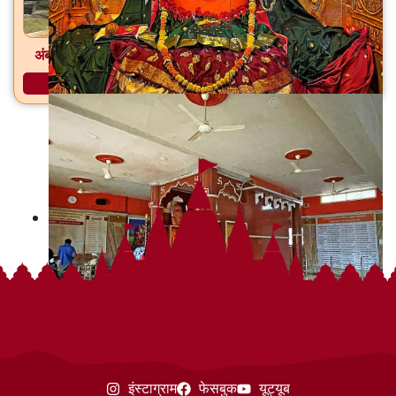
अंबऋषी गुहा मंदिर आमसरी, ता. सिल्लोड, जि. छत्रपती संभाजीनगर
अधिक माहिती
इंस्टाग्राम
फेसबुक
यूट्यूब