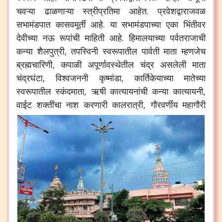
चवऱ्या
ढाळणाऱ्या
स्त्रीप्रतिमा
आहेत
.
प्रवेशद्वाराजवळ
सभामंडपात
कासवमूर्ती
आहे
.
या
सभामंडपाच्या
एका
भिंतीवर
देवीच्या
नऊ
रूपांची
माहिती
आहे
.
हिमालयाच्या
पर्वतराजाची
कन्या
शैलपुत्री
,
तपस्विनी
स्वरूपातील
पार्वती
माता
म्हणजेच
ब्रह्मचारिणी
,
कपाळी
अपूर्णावस्थेतील
चंद्र
असलेली
माता
चंद्रघंटा
,
विश्वजननी
कृष्मांडा
,
कार्तिकेयाच्या
मातेच्या
स्वरूपातील
स्कंदमाता
,
ऋषी
कात्यायनांची
कन्या
कात्यायनी
,
वाईट
शक्तींचा
नाश
करणारी
कालरात्री
,
गौरवर्णीय
महागौरी