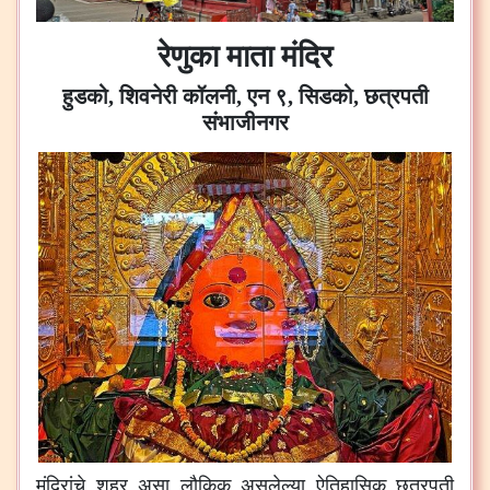
रेणुका माता मंदिर
हुडको, शिवनेरी कॉलनी, एन ९, सिडको, छत्रपती
संभाजीनगर
मंदिरांचे
शहर
असा
लौकिक
असलेल्या
ऐतिहासिक
छत्रपती