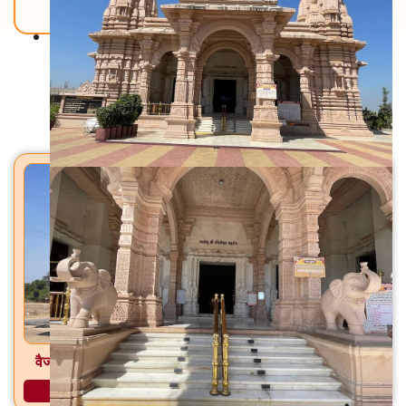
Back To Home
मंदिरे
वैजनाथ महादेव मंदिर महादेवपुरा (गावडा), ता. विजापूर, जि. मेहसाणा
अधिक माहिती