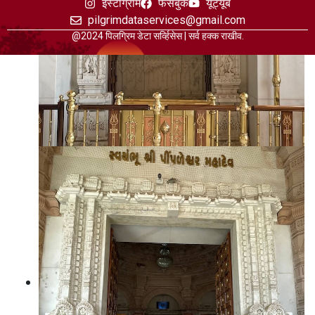
इंस्टाग्राम
फेसबुक
यूट्यूब
pilgrimdataservices@gmail.com
@2024 पिलग्रिम डेटा सर्व्हिसेस | सर्व हक्क राखीव.