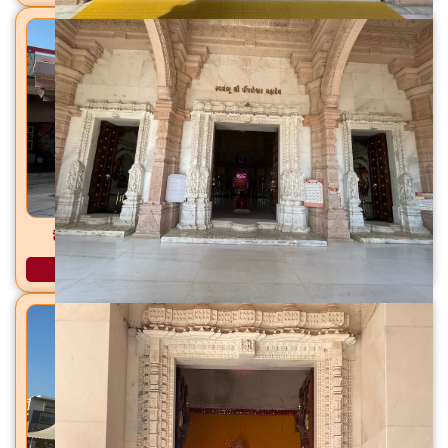
वैजनाथ महादेव मंदिर सोखडा, तालुका विजापूर, जिल्हा मेहसाणा
अधिक माहिती