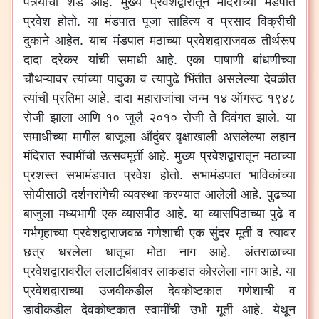
पत्र्याची शेड आहे. मुख्य प्रवेशद्वारातून मंदिराच्या मंडपात
प्रवेश होतो. या मंडपात पूजा साहित्य व प्रसाद विक्रीची
दुकाने आहेत. याच मंडपात मठाच्या प्रवेशद्वाराजवळ तीर्थरूप
दादा दरेकर यांची समाधी आहे. एका पाषाणी बांधणीच्या
चौथऱ्यावर त्यांच्या पादुका व त्यापुढे भिंतीत असलेल्या देवळीत
त्यांची प्रतिमा आहे. दादा महाराजांचा जन्म १४ ऑगस्ट १९४८
रोजी झाला आणि १० जुलै २०१० रोजी ते दिवंगत झाले. या
समाधीच्या मागील बाजूला औंदुंबर वृक्षाखाली असलेल्या लहान
मंदिरात स्वामींची उत्सवमूर्ती आहे. मुख्य प्रवेशद्वारातून मठाच्या
प्रशस्त सभामंडपात प्रवेश होतो. सभामंडपात भाविकांच्या
सोयीसाठी दर्शनरांगेची व्यवस्था करण्यात आलेली आहे. पुढच्या
बाजुला मध्यभागी एक व्यासपीठ आहे. या व्यासपिठाच्या पुढे व
गर्भगृहाच्या प्रवेशद्वाराजवळ गणेशाची एक सुंदर मूर्ती व त्यावर
छत्र धरलेला धातूचा मोठा नाग आहे. अंतराळाच्या
प्रवेशद्वारावरील ललाटबिंबावर लाकडात कोरलेला नाग आहे. या
प्रवेशद्वाराच्या उजवीकडील देवकोष्टकात गणेशाची व
डावीकडील देवकोष्टकात स्वामींची उभी मूर्ती आहे. येथून