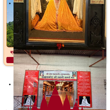
ब्राह्मणदेव मंदिर आणि भोलानाथ मंदिर आवरे, ता. उरण, जि. रायगड
अधिक माहिती