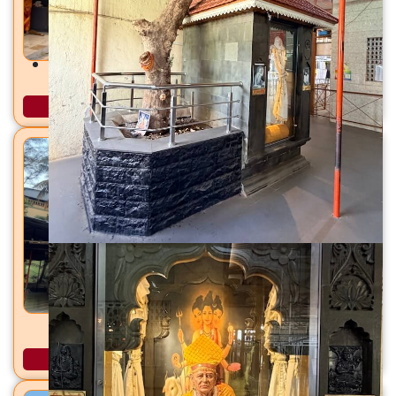
हिंगुळजा देवी मंदिर चौल, ता. अलिबाग, जि. रायगड
अधिक माहिती
देवाळेश्वर मंदिर सेक्टर १२, खारघर, ता. पनवेल, जि. रायगड
अधिक माहिती