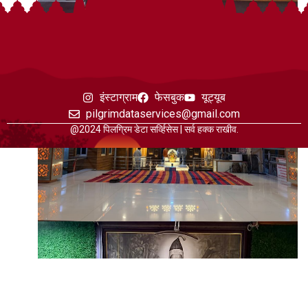
इंस्टाग्राम
फेसबुक
यूट्यूब
pilgrimdataservices@gmail.com
@2024 पिलग्रिम डेटा सर्व्हिसेस | सर्व हक्क राखीव.