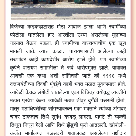
विजेच्या कडकडाटासह मोठा आवाज झाला आणि स्वामींच्या
फोटोला घातलेला हार आरतीला उभ्या असलेल्या मुलांच्या
गळ्यात येऊन पडला. ही स्वामींच्या वास्तव्याचीच एक खूण
मानली जाते. त्याच काळात पारायणासाठी आलेल्या काही
तरुणांवर काही कायदेशीर आरोप झाले होते, पण स्वामींच्या
कृपेने पारायण समाप्तीला ते सर्व आरोपमुक्त झाले. याबाबत
आणखी एक कथा अशी सांगितली जाते की १९९६ मध्ये
दत्तजयंतीच्या दिवशी मुंबईचे काही भक्त मठात मुक्कामास होते.
त्यावेळी केवळ लंगोटी घातलेल्या एका विचित्र वयोवृद्ध व्यक्तीने
मठात प्रवेश केला. त्यावेळी मठात तीव्र दुर्गंधी पसरली होती,
मात्र मठाधिपतींच्या सांगण्यावरून एका भक्ताने त्यांच्या अंगावर
चादर टाकताच तिथे सुगंध दरवळू लागला. पहाटे ती व्यक्ती
तिथून निघून गेली आणि तिथे झेंडूची फुले आढळली.
खोपोली-
कर्जत मार्गालगत पळसदरी गावाजवळ असलेल्या नक्षीदार