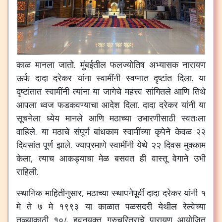
काळ मानला जातो. मुंबईतील फलज्योतिष अभ्यासक नारायण
ऊर्फ दादा दरेकर यांना स्वामींनी स्वप्नात दृष्टांत दिला. या
दृष्टांतात स्वामींनी त्यांना या जागेचे महत्त्व सांगितले आणि तिथे
आपला ध्वज फडकवण्याचा आदेश दिला. दादा दरेकर यांनी या
सूचनेला ध्येय मानले आणि मठाच्या उभारणीसाठी स्वतःला
वाहिले. या मठाचे संपूर्ण बांधकाम स्वामींच्या कृपेने केवळ २२
दिवसांत पूर्ण झाले. ज्याप्रमाणे स्वामींनी येथे २२ दिवस मुक्काम
केला, त्याच आकड्याचा मेळ बसवत ही वास्तू वेगाने उभी
राहिली.
स्थानिक माहितीनुसार, मठाच्या स्थापनेपूर्वी दादा दरेकर यांनी १
मे ते ७ मे १९९३ या काळात पळसदरी येथील रेल्वेच्या
तळ्याकाठी १०८ हवनयुक्त गुरुचरित्राचे पारायण आयोजित