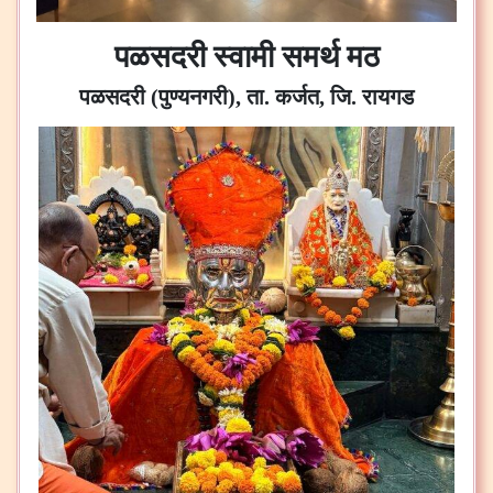
पळसदरी स्वामी समर्थ मठ
पळसदरी (पुण्यनगरी), ता. कर्जत, जि. रायगड