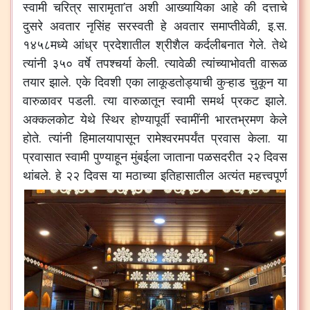
स्वामी चरित्र सारामृता’त अशी आख्यायिका आहे की दत्ताचे
दुसरे अवतार नृसिंह सरस्वती हे अवतार समाप्तीवेळी, इ.स.
१४५८मध्ये आंध्र प्रदेशातील श्रीशैल कर्दलीबनात गेले. तेथे
त्यांनी ३५० वर्षे तपश्चर्या केली. त्यावेळी त्यांच्याभोवती वारूळ
तयार झाले. एके दिवशी एका लाकूडतोड्याची कुऱ्हाड चुकून या
वारुळावर पडली. त्या वारुळातून स्वामी समर्थ प्रकट झाले.
अक्कलकोट येथे स्थिर होण्यापूर्वी स्वामींनी भारतभ्रमण केले
होते. त्यांनी हिमालयापासून रामेश्वरमपर्यंत प्रवास केला. या
प्रवासात स्वामी पुण्याहून मुंबईला जाताना पळसदरीत २२ दिवस
थांबले.
हे २२ दिवस या मठाच्या इतिहासातील अत्यंत महत्त्वपूर्ण