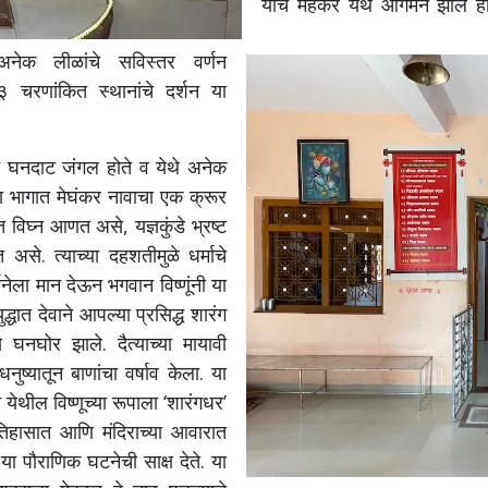
यांचे मेहकर येथे आगमन झाले होत
ा अनेक लीळांचे सविस्तर वर्णन
३ चरणांकित स्थानांचे दर्शन या
त घनदाट जंगल होते व येथे अनेक
 भागात मेघंकर नावाचा एक क्रूर
त विघ्न आणत असे, यज्ञकुंडे भ्रष्ट
. त्याच्या दहशतीमुळे धर्माचे
थनेला मान देऊन भगवान विष्णूंनी या
्धात देवाने आपल्या प्रसिद्ध शारंग
य घनघोर झाले. दैत्याच्या मायावी
ुष्यातून बाणांचा वर्षाव केला. या
ून येथील विष्णूच्या रूपाला ‘शारंगधर’
तिहासात आणि मंदिराच्या आवारात
ा पौराणिक घटनेची साक्ष देते. या