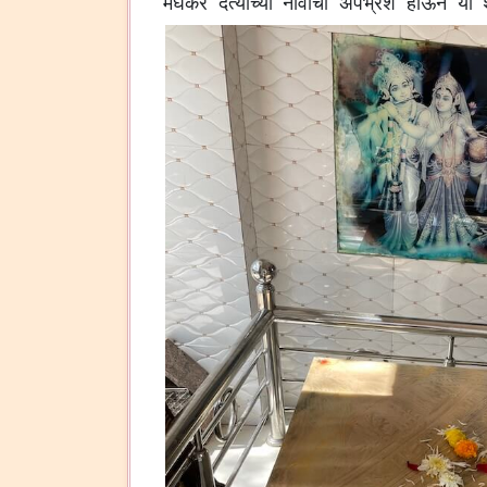
मेघंकर दैत्याच्या नावाचा अपभ्रंश होऊन या