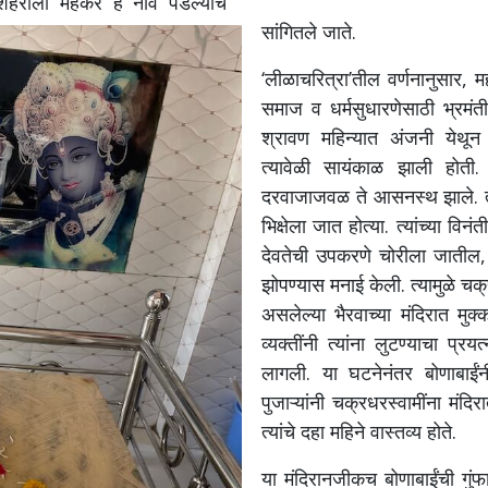
 शहराला मेहकर हे नाव पडल्याचे
सांगितले जाते.
‘लीळाचरित्रा’तील वर्णनानुसार, म
समाज व धर्मसुधारणेसाठी भ्र
श्रावण महिन्यात अंजनी येथून
त्यावेळी सायंकाळ झाली होती. बा
दरवाजाजवळ ते आसनस्थ झाले. त्याव
भिक्षेला जात होत्या. त्यांच्या विन
देवतेची उपकरणे चोरीला जातील, या 
झोपण्यास मनाई केली. त्यामुळे चक
असलेल्या भैरवाच्या मंदिरात मुक
व्यक्तींनी त्यांना लुटण्याचा प्र
लागली. या घटनेनंतर बोणाबाईंनी 
पुजाऱ्यांनी चक्रधरस्वामींना मंदि
त्यांचे दहा महिने वास्तव्य होते.
या मंदिरानजीकच बोणाबाईंची गुंफा