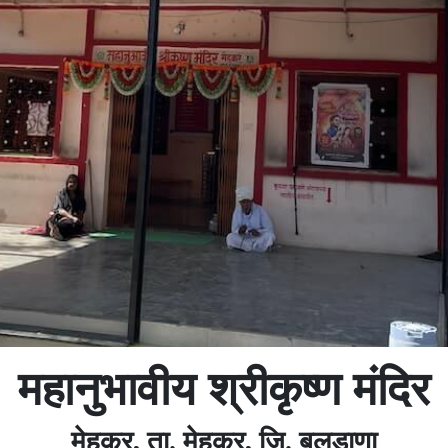
महानुभावीय श्रीकृष्ण मंदिर
मेहकर, ता. मेहकर, जि. बुलडाणा