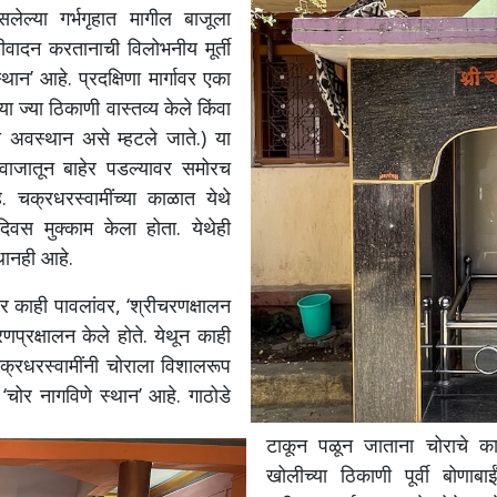
ेल्या गर्भगृहात मागील बाजूला
रीवादन करतानाची विलोभनीय मूर्ती
थान’ आहे. प्रदक्षिणा मार्गावर एका
या ज्या ठिकाणी वास्तव्य केले किंवा
ला अवस्थान असे म्हटले जाते.) या
रवाजातून बाहेर पडल्यावर समोरच
. चक्रधरस्वामींच्या काळात येथे
 दिवस मुक्काम केला होता. येथेही
थानही आहे.
र काही पावलांवर, ‘श्रीचरणक्षालन
रणप्रक्षालन केले होते.
येथून काही
क्रधरस्वामींनी चोराला विशालरूप
‘चोर नागविणे स्थान’ आहे. गाठोडे
टाकून पळून जाताना चोराचे का
खोलीच्या ठिकाणी पूर्वी बोणाबाई