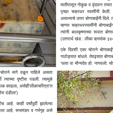
मातीपासून गोकुळ व वृंदावन तयार
पृच्छा चक्रधर स्वामींनी केली. 
असल्याचे उत्तर बोणाबाईंनी दिले.
म्हणत चक्रधरस्वामींनी बोणाबाईं
त्यांनी बालकृष्णाच्या रूपात बोण
(उत्तरार्ध खंड : लीळा क्रमांक ३४०
एके दिवशी एका चोराने बोणाबाईंच
गाठोड्यात बांधले. तेवढ्यात बोणा
‘धावा वा मौन्यदेव हो: नागवलो: चो
चोराने मागे वळून पाहिले असता
त्याच्या दृष्टीस पडली. त्यामुळे
न पळ काढला, असेही‘लीळाचरित्रा’त
ोरु दंडीला’)
च आहे. काही वर्षांपूर्वी झालेल्या
त आला आहे. सभामंडप व गर्भगृह असे