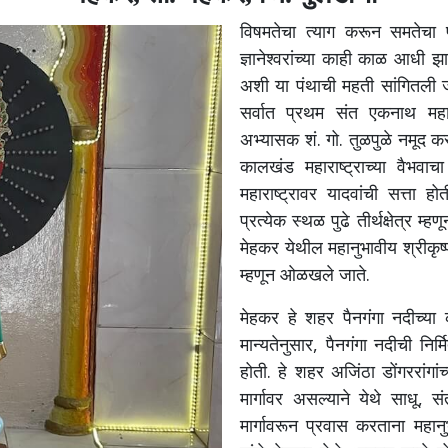
विषमतेचा त्याग करून समतेचा 
ज्ञानेश्वरांच्या काही काळ आधी झा
अशी या पंथाची महती सांगितली जा
सर्वात प्रथम संत एकनाथ महारा
अभ्यासक शं. गो. तुळपुळे नमूद 
कालखंड महाराष्ट्राच्या वैभवा
महाराष्ट्रावर यादवांची सत्ता हो
प्रत्येक स्थळ पुढे तीर्थक्षेत्र म्
मेहकर येथील महानुभावीय श्रीकृष्
म्हणून ओळखले जाते.
मेहकर हे शहर पैनगंगा नदीच्य
मान्यतेनुसार, पैनगंगा नदीची निर्म
होती. हे शहर अजिंठा डोंगररांगा
मार्गावर असल्याने येथे साधू,
मार्गावरून प्रवास करताना महानुभ