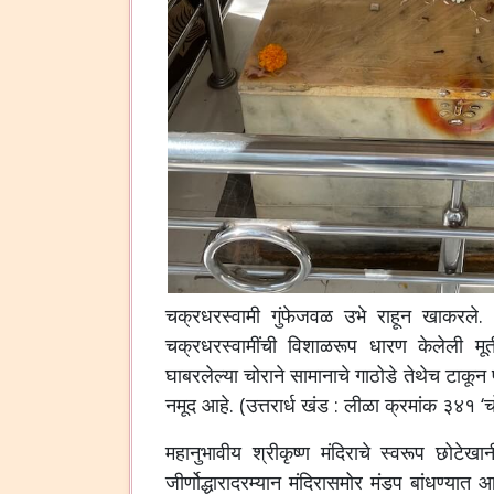
चक्रधरस्वामी गुंफेजवळ उभे राहून खाकरले. 
चक्रधरस्वामींची विशाळरूप धारण केलेली मूर्ती 
घाबरलेल्या चोराने सामानाचे गाठोडे तेथेच टाकू
नमूद आहे. (उत्तरार्ध खंड : लीळा क्रमांक ३४१ ‘च
महानुभावीय श्रीकृष्ण मंदिराचे स्वरूप छोटेखानी
जीर्णोद्धारादरम्यान मंदिरासमोर मंडप बांधण्या