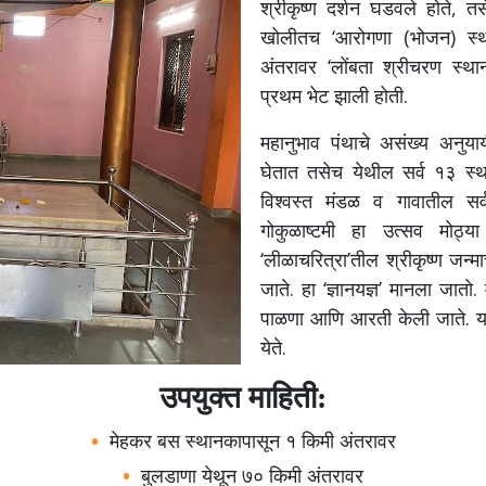
श्रीकृष्ण दर्शन घडवले होते, तस
खोलीतच ‘आरोगणा (भोजन) स्थान
अंतरावर ‘लोंबता श्रीचरण स्था
प्रथम भेट झाली होती.
महानुभाव पंथाचे असंख्य अनुयायी
घेतात तसेच येथील सर्व १३ स्थान
विश्वस्त मंडळ व गावातील सर्वज
गोकुळाष्टमी हा उत्सव मोठ्
‘लीळाचरित्रा’तील श्रीकृष्ण जन्म
जाते. हा ‘ज्ञानयज्ञ’ मानला जातो
पाळणा आणि आरती केली जाते. याव
येते.
उपयुक्त माहिती:
मेहकर बस स्थानकापासून १ किमी अंतरावर
बुलडाणा येथून ७० किमी अंतरावर