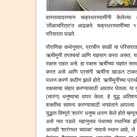
वास्तव्यादरम्यान चक्रधरस्वामींनी केलेल्य
‘लीळाचरित्रा’त आढळते. चक्रधरस्वामींच्या १
परिसरात घडते.
पौराणिक कथेनुसार, प्राचीन काळी या परिसरा
ऋषीमुनी तपश्चर्या आणि यज्ञयाग करत असत. या
राक्षस राहत असे. हा राक्षस ऋषींच्या यज्ञांत सत
करत असे आणि प्रसंगी ऋषींना खाऊन टाकत असे
पालन करणे कठीण झाले होते. ऋषीमुनींच्या प्रार्
राक्षसाचा संहार करण्यासाठी अवतार घेतला. या युद
(सारंग) धनुष्याचा वापर केला. हे युद्ध अतिश
शक्तींचा सामना करण्यासाठी भगवंताने आपल्या धन
युद्धात विष्णूने ‘शारंग’ धनुष्य धारण केले होते म्हण
असे नाव पडले. महानुभाव पंथाच्या स्थानिक इ
आजही ‘शारंगधर चावळा’ नावाचे स्थान आहे, जे य