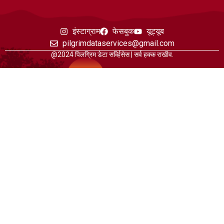
इंस्टाग्राम
फेसबुक
यूट्यूब
pilgrimdataservices@gmail.com
@2024 पिलग्रिम डेटा सर्व्हिसेस | सर्व हक्क राखीव.