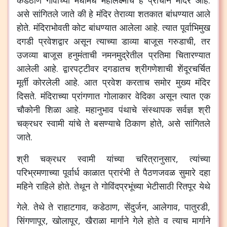
कडेठाण
गावाच्या
मधोमध
महालक्ष्मीचे
हे
प्राचीन
मंदिर
आहे
.
असे
सांगितले
जाते
की
हे
मंदिर
तेराव्या
शतकात
बांधण्यात
आले
होते
.
मंदिराभोवती
कोट
बांधण्यात
आलेला
आहे
.
त्यात
पूर्वाभिमुख
दगडी
प्रवेशद्वार
असून
त्याच्या
डाव्या
बाजूस
गरुडाची
,
तर
उजव्या
बाजूस
हनुमंताची
नमनमुद्रेतील
प्रतिमा
चितारण्यात
आलेली
आहे
.
द्वारपट्टीवर
दगडातच
श्रीगणेशाची
शेंदूरचर्चित
मूर्ती
कोरलेली
आहे
.
आत
प्रवेश
करताच
समोर
मुख्य
मंदिर
दिसते
.
मंदिराच्या
प्रांगणात
गोलाकार
वेदिका
असून
त्यात
एक
चौकोनी
शिळा
आहे
.
महानुभाव
पंथाचे
संस्थापक
सर्वज्ञ
श्री
चक्रधर
स्वामी
यांचे
ते
बसण्याचे
ठिकाण
होते
,
असे
सांगितले
जाते
.
श्री
चक्रधर
स्वामी
यांच्या
चरित्रानुसार
,
त्यांच्या
परिभ्रमणाच्या
पूर्वार्ध
काळात
प्रारंभी
ते
पैठणजवळ
सुमारे
दहा
महिने
राहिले
होते
.
तेथून
ते
गोविंदप्रभूंच्या
भेटीसाठी
रितपूर
येथे
गेले
.
तेथे
ते
राहाटगाव
,
कडेठाण
,
सेंदुर्जन
,
आलेगाव
,
पातुरडी
,
सिंगणापूर
,
खोलापूर
,
खैराळा
मार्गाने
गेले
होते
व
त्याच
मार्गाने