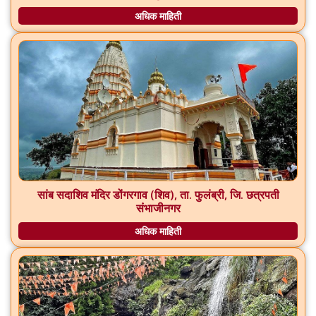
अधिक माहिती
सांब सदाशिव मंदिर डोंगरगाव (शिव), ता. फुलंब्री, जि. छत्रपती
संभाजीनगर
अधिक माहिती