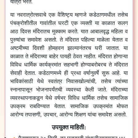
यात्रा
भरते
.
या
नवरात्रोत्सवाचे
एक
वैशिष्ट्य
म्हणजे
कडेठाणमधील
तसेच
पंचक्रोशीतील
गावांतील
घरटी
एक
व्यक्ती
या
काळात
सलग
आठ
दिवस
मंदिरातच
मुक्काम
करते
.
यात
आबालवृद्ध
महिला
व
पुरुषांचा
समावेश
असतो
.
ते
मंदिरात
पहिल्या
माळेला
येतात
व
अष्टमीच्या
दिवशी
होमहवन
झाल्यानंतरच
घरी
जातात
.
या
काळात
ते
मंदिराच्या
बाहेर
पायही
ठेवत
नाहीत
.
मंदिरात
होणाऱ्या
विविध
धार्मिक
कार्यक्रमांत
सहभागी
होण्याबरोबरच
ते
मंदिरात
सेवाही
देतात
.
कडेठाणमध्ये
ही
प्रथा
वर्षानुवर्षे
सुरू
आहे
.
या
भाविकांसाठी
येथे
स्वतंत्र
निवासखोल्यांची
,
तसेच
त्यांच्या
स्नानापासून
भोजनापर्यंतची
व्यवस्था
केली
जाते
.
मंदिराच्या
व्यवस्थापनाकडून
येथे
वर्षभर
विविध
धार्मिक
तसेच
सामाजिक
उपक्रम
राबविण्यात
येतात
.
सामाजिक
उपक्रमांत
मोफत
आरोग्य
तपासणी
,
उपचार
,
आरोग्य
शिक्षण
यांचा
समावेश
असतो
.
उपयुक्त माहिती: