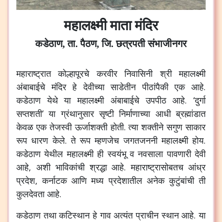
महालक्ष्मी माता मंदिर
कडेठाण, ता. पैठण, जि. छत्रपती संभाजीनगर
महाराष्ट्रात
कोल्हापूरचे
करवीर
निवासिनी
श्री
महालक्ष्मी
अंबाबाईचे
मंदिर
हे
देवीच्या
साडेतीन
पीठांपैकी
एक
आहे
.
कडेठाण
येथे
या
महालक्ष्मी
अंबाबाईचे
उपपीठ
आहे
. ‘
दुर्गा
सप्तशती
’
या
ग्रंथानुसार
सृष्टी
निर्माणाच्या
आधी
ब्रह्मांडात
केवळ
एक
तेजस्वी
ऊर्जाशक्ती
होती
.
त्या
शक्तीने
सगुण
साकार
रूप
धारण
केले
.
ते
रूप
म्हणजेच
जगतजननी
महालक्ष्मी
होय
.
कडेठाण
येथील
महालक्ष्मी
ही
स्वयंभू
व
नवसाला
पावणारी
देवी
आहे
,
अशी
भाविकांची
श्रद्धा
आहे
.
महाराष्ट्रासोबतच
आंध्र
प्रदेश
,
कर्नाटक
आणि
मध्य
प्रदेशातील
अनेक
कुटुंबांची
ती
कुलदेवता
आहे
.
कडेठाण
तथा
कटिस्थान
हे
गाव
अत्यंत
प्राचीन
स्थान
आहे
.
या