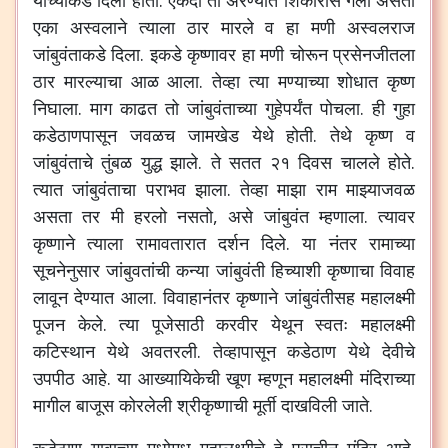
याच्याकडे
दिला
होता
.
एकदा
तो
अरण्यात
शिकारीस
गेला
असता
एका
अस्वलाने
त्याला
ठार
मारले
व
हा
मणी
अस्वलराज
जांबुवंताकडे
दिला
.
इकडे
कृष्णावर
हा
मणी
चोरून
प्रसेनजीतला
ठार
मारल्याचा
आळ
आला
.
तेव्हा
त्या
मण्याच्या
शोधात
कृष्ण
निघाला
.
माग
काढत
तो
जांबुवंताच्या
गुहेपर्यंत
पोचला
.
ही
गुहा
कडेठाणपासून
जवळच
जामखेड
येथे
होती
.
तेथे
कृष्ण
व
जांबुवंताचे
तुंबळ
युद्ध
झाले
.
ते
सतत
२१
दिवस
चालले
होते
.
त्यात
जांबुवंताचा
पराभव
झाला
.
तेव्हा
माझा
राम
माझ्याजवळ
असता
तर
मी
हरलो
नसतो
,
असे
जांबुवंत
म्हणाला
.
त्यावर
कृष्णाने
त्याला
रामावतारात
दर्शन
दिले
.
या
नंतर
रामाच्या
सूचनेनुसार
जांबुवतांची
कन्या
जांबुवंती
हिच्याशी
कृष्णाचा
विवाह
लावून
देण्यात
आला
.
विवाहानंतर
कृष्णाने
जांबुवंतीसह
महालक्ष्मी
पूजन
केले
.
त्या
पूजेसाठी
करवीर
येथून
स्वतः
महालक्ष्मी
कटिस्थान
येथे
अवतरली
.
तेव्हापासून
कडेठाण
येथे
देवीचे
उपपीठ
आहे
.
या
आख्यायिकेची
खूण
म्हणून
महालक्ष्मी
मंदिराच्या
मागील
बाजूस
कोरलेली
श्रीकृष्णाची
मूर्ती
दाखविली
जाते
.