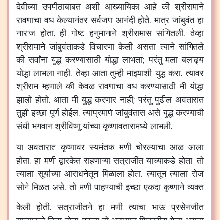
देवीच्या
उपपीठाबाबत
अशी
आख्यायिका
आहे
की
श्रीरामाने
रावणाचा
वध
केल्यानंतर
सर्वजण
आनंदी
होते
.
मात्र
जांबुवंत
हा
नाराज
होता
.
ही
गोष्ट
हनुमानाने
श्रीरामास
सांगितली
.
तेव्हा
श्रीरामाने
जांबुवंताकडे
विचारणा
केली
असता
त्याने
सांगितले
की
सर्वांना
युद्ध
करण्यासाठी
योद्धा
लाभला
;
परंतु
मला
बलाढ्य
योद्धा
लाभला
नाही
.
तेव्हा
आता
तुम्ही
माझ्याशी
युद्ध
करा
.
त्यावर
श्रीराम
म्हणाले
की
केवळ
रावणाचा
वध
करण्यासाठी
मी
योद्धा
झालो
होतो
.
आता
मी
युद्ध
करणार
नाही
;
परंतु
पुढील
अवतारात
तुझी
इच्छा
पूर्ण
होईल
.
त्याप्रमाणे
जांबुवंतास
असे
युद्ध
करण्याची
संधी
भगवान
श्रीविष्णू
यांच्या
कृष्णावतारामध्ये
लाभली
.
या
अवतारात
कृष्णावर
स्यमंतक
मणी
चोरल्याचा
आळ
आला
होता
.
हा
मणी
द्वारकेत
राहणाऱ्या
सत्राजीत
याच्याकडे
होता
.
तो
त्याला
सूर्याच्या
आराधनेतून
मिळाला
होता
.
त्यातून
त्याला
रोज
सोने
मिळत
असे
.
तो
मणी
पाहण्याची
इच्छा
एकदा
कृष्णाने
व्यक्त
केली
होती
.
सत्राजीतने
हा
मणी
त्याचा
भाऊ
प्रसेनजीत