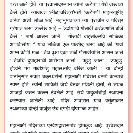
परत
आले
होते
.
या
प्रवासादरम्यान
त्यांनी
कडेठाण
येथे
वास्तव्य
केले
होते
.
त्याबाबत
‘
लीळाचरित्रा
’
मध्ये
‘
कडेठणीं
माहलखूमीए
वस्ति
’
अशी
लीळा
आहे
.
महानुभावांच्या
त्या
प्राचीन
व
पवित्र
ग्रंथात
असा
उल्लेख
आहे
– ‘
उदीयांचि
गोसावीं
कडेठणासि
बीजें
केलें
:
मार्गी
आसन
जालें
:
गोसावीं
बाइसांकरवि
सीळिका
आणवीलीया
:’
याच
लीळेचा
एक
पाठभेद
असा
आहे
की
‘
गावां
आग्न
कोणीं
मळा
:
तेथ
वृक्षा
एका
तळीं
गोसावीयांसि
आसन
जालें
:
तेथचि
दुपाहाराची
आरोगण
जाली
…
पहुडु
जाला
:
उपहुडु
होउनि
मग
गावांआंतु
महालक्ष्मीए
वस्ति
जाली
:’
या
दोन्ही
पाठांनुसार
सर्वज्ञ
चक्रधरांनी
महालक्ष्मी
मंदिरात
वस्ती
केल्याचे
स्पष्ट
होते
.
त्यांनी
त्यावेळी
जेथे
बैठक
मांडली
होती
,
ते
स्थळ
आजही
जतन
करून
ठेवलेले
आहे
.
तेथे
पादुकांचीही
स्थापना
करण्यात
आलेली
आहे
.
मंदिर
आवारात
याच
वर्तुळाकार
स्थळाच्या
दोन्ही
बाजूंस
उंच
दगडी
दीपमाळा
आहेत
.
महालक्ष्मी
मंदिराच्या
प्रवेशद्वारासमोर
होमकुंड
आहे
.
प्रवेशद्वार