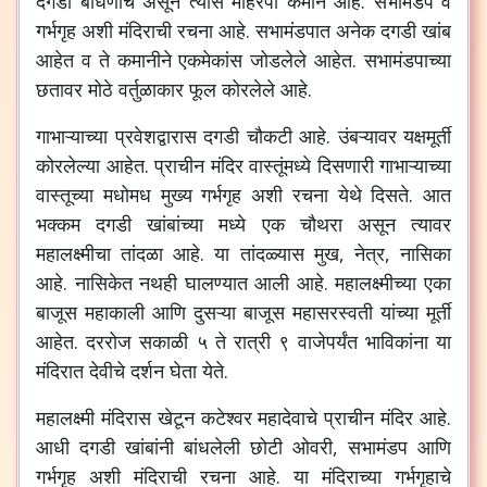
दगडी
बांधणीचे
असून
त्यास
महिरपी
कमान
आहे
.
सभामंडप
व
गर्भगृह
अशी
मंदिराची
रचना
आहे
.
सभामंडपात
अनेक
दगडी
खांब
आहेत
व
ते
कमानीने
एकमेकांस
जोडलेले
आहेत
.
सभामंडपाच्या
छतावर
मोठे
वर्तुळाकार
फूल
कोरलेले
आहे
.
गाभाऱ्याच्या
प्रवेशद्वारास
दगडी
चौकटी
आहे
.
उंबऱ्यावर
यक्षमूर्ती
कोरलेल्या
आहेत
.
प्राचीन
मंदिर
वास्तूंमध्ये
दिसणारी
गाभाऱ्याच्या
वास्तूच्या
मधोमध
मुख्य
गर्भगृह
अशी
रचना
येथे
दिसते
.
आत
भक्कम
दगडी
खांबांच्या
मध्ये
एक
चौथरा
असून
त्यावर
महालक्ष्मीचा
तांदळा
आहे
.
या
तांदळ्यास
मुख
,
नेत्र
,
नासिका
आहे
.
नासिकेत
नथही
घालण्यात
आली
आहे
.
महालक्ष्मीच्या
एका
बाजूस
महाकाली
आणि
दुसऱ्या
बाजूस
महासरस्वती
यांच्या
मूर्ती
आहेत
.
दररोज
सकाळी
५
ते
रात्री
९
वाजेपर्यंत
भाविकांना
या
मंदिरात
देवीचे
दर्शन
घेता
येते
.
महालक्ष्मी
मंदिरास
खेटून
कटेश्वर
महादेवाचे
प्राचीन
मंदिर
आहे
.
आधी
दगडी
खांबांनी
बांधलेली
छोटी
ओवरी
,
सभामंडप
आणि
गर्भगृह
अशी
मंदिराची
रचना
आहे
.
या
मंदिराच्या
गर्भगृहाचे