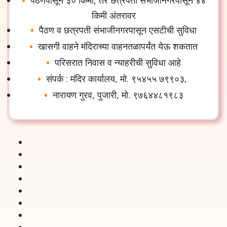
पैठणपासून
३०
किमी
,
तर
छत्रपती
संभाजीनगरपासून
४४
किमी
अंतरावर
पैठण
व
छत्रपती
संभाजीनगरपासून
एसटीची
सुविधा
खासगी
वाहने
मंदिराच्या
वाहनतळापर्यंत
येऊ
शकतात
परिसरात
निवास
व
न्याहरीची
सुविधा
आहे
संपर्क
:
मंदिर
कार्यालय
,
मो
.
९५४५५
७९९०३
,
नारायण
गुरव
,
पुजारी
,
मो
.
९७६४४८१९८३