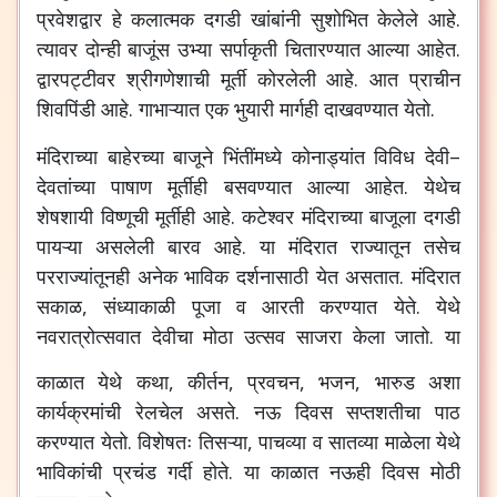
प्रवेशद्वार
हे
कलात्मक
दगडी
खांबांनी
सुशोभित
केलेले
आहे
.
त्यावर
दोन्ही
बाजूंस
उभ्या
सर्पाकृती
चितारण्यात
आल्या
आहेत
.
द्वारपट्टीवर
श्रीगणेशाची
मूर्ती
कोरलेली
आहे
.
आत
प्राचीन
शिवपिंडी
आहे
.
गाभाऱ्यात
एक
भुयारी
मार्गही
दाखवण्यात
येतो
.
मंदिराच्या
बाहेरच्या
बाजूने
भिंतींमध्ये
कोनाड्यांत
विविध
देवी
–
देवतांच्या
पाषाण
मूर्तीही
बसवण्यात
आल्या
आहेत
.
येथेच
शेषशायी
विष्णूची
मूर्तीही
आहे
.
कटेश्वर
मंदिराच्या
बाजूला
दगडी
पायऱ्या
असलेली
बारव
आहे
.
या
मंदिरात
राज्यातून
तसेच
परराज्यांतूनही
अनेक
भाविक
दर्शनासाठी
येत
असतात
.
मंदिरात
सकाळ
,
संध्याकाळी
पूजा
व
आरती
करण्यात
येते
.
येथे
नवरात्रोत्सवात
देवीचा
मोठा
उत्सव
साजरा
केला
जातो
.
या
काळात
येथे
कथा
,
कीर्तन
,
प्रवचन
,
भजन
,
भारुड
अशा
कार्यक्रमांची
रेलचेल
असते
.
नऊ
दिवस
सप्तशतीचा
पाठ
करण्यात
येतो
.
विशेषतः
तिसऱ्या
,
पाचव्या
व
सातव्या
माळेला
येथे
भाविकांची
प्रचंड
गर्दी
होते
.
या
काळात
नऊही
दिवस
मोठी