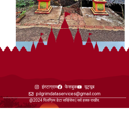
इंस्टाग्राम
फेसबुक
यूट्यूब
pilgrimdataservices@gmail.com
@2024 पिलग्रिम डेटा सर्व्हिसेस | सर्व हक्क राखीव.