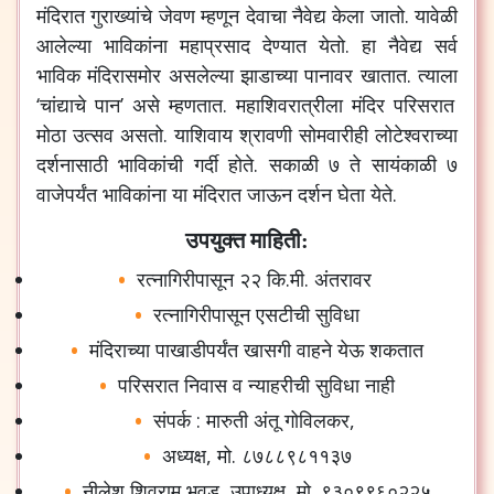
मंदिरात
गुराख्यांचे
जेवण
म्हणून
देवाचा
नैवेद्य
केला
जातो
.
यावेळी
आलेल्या
भाविकांना
महाप्रसाद
देण्यात
येतो
.
हा
नैवेद्य
सर्व
भाविक
मंदिरासमोर
असलेल्या
झाडाच्या
पानावर
खातात
.
त्याला
‘
चांद्याचे
पान
’
असे
म्हणतात
.
महाशिवरात्रीला
मंदिर
परिसरात
मोठा
उत्सव
असतो
.
याशिवाय
श्रावणी
सोमवारीही
लोटेश्वराच्या
दर्शनासाठी
भाविकांची
गर्दी
होते
.
सकाळी
७
ते
सायंकाळी
७
वाजेपर्यंत
भाविकांना
या
मंदिरात
जाऊन
दर्शन
घेता
येते
.
उपयुक्त माहिती:
रत्नागिरीपासून
२२
कि
.
मी
.
अंतरावर
रत्नागिरीपासून
एसटीची
सुविधा
मंदिराच्या
पाखाडीपर्यंत
खासगी
वाहने
येऊ
शकतात
परिसरात
निवास
व
न्याहरीची
सुविधा
नाही
संपर्क
:
मारुती
अंतू
गोविलकर
,
अध्यक्ष
,
मो
.
८७८८९८११३७
नीलेश
शिवराम
भुवड
,
उपाध्यक्ष
,
मो
.
९३०९९६०२२५