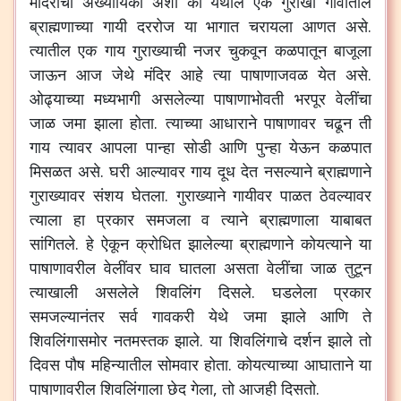
मंदिराची
अख्यायिका
अशी
की
येथील
एक
गुराखी
गावातील
ब्राह्मणाच्या
गायी
दररोज
या
भागात
चरायला
आणत
असे
.
त्यातील
एक
गाय
गुराख्याची
नजर
चुकवून
कळपातून
बाजूला
जाऊन
आज
जेथे
मंदिर
आहे
त्या
पाषाणाजवळ
येत
असे
.
ओढ्याच्या
मध्यभागी
असलेल्या
पाषाणाभोवती
भरपूर
वेलींचा
जाळ
जमा
झाला
होता
.
त्याच्या
आधाराने
पाषाणावर
चढून
ती
गाय
त्यावर
आपला
पान्हा
सोडी
आणि
पुन्हा
येऊन
कळपात
मिसळत
असे
.
घरी
आल्यावर
गाय
दूध
देत
नसल्याने
ब्राह्मणाने
गुराख्यावर
संशय
घेतला
.
गुराख्याने
गायीवर
पाळत
ठेवल्यावर
त्याला
हा
प्रकार
समजला
व
त्याने
ब्राह्मणाला
याबाबत
सांगितले
.
हे
ऐकून
क्रोधित
झालेल्या
ब्राह्मणाने
कोयत्याने
या
पाषाणावरील
वेलींवर
घाव
घातला
असता
वेलींचा
जाळ
तुटून
त्याखाली
असलेले
शिवलिंग
दिसले
.
घडलेला
प्रकार
समजल्यानंतर
सर्व
गावकरी
येथे
जमा
झाले
आणि
ते
शिवलिंगासमोर
नतमस्तक
झाले
.
या
शिवलिंगाचे
दर्शन
झाले
तो
दिवस
पौष
महिन्यातील
सोमवार
होता
.
कोयत्याच्या
आघाताने
या
पाषाणावरील
शिवलिंगाला
छेद
गेला
,
तो
आजही
दिसतो
.