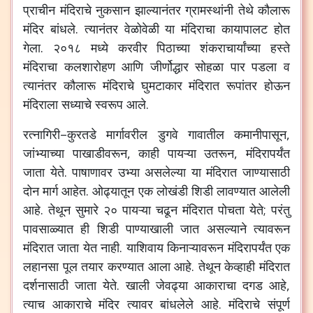
प्राचीन
मंदिराचे
नुकसान
झाल्यानंतर
ग्रामस्थांनी
तेथे
कौलारू
मंदिर
बांधले
.
त्यानंतर
वेळोवेळी
या
मंदिराचा
कायापालट
होत
गेला
.
२०१८
मध्ये
करवीर
पिठाच्या
शंकराचार्यांच्या
हस्ते
मंदिराचा
कलशारोहण
आणि
जीर्णोद्धार
सोहळा
पार
पडला
व
त्यानंतर
कौलारू
मंदिराचे
घुमटाकार
मंदिरात
रूपांतर
होऊन
मंदिराला
सध्याचे
स्वरूप
आले
.
रत्नागिरी
–
कुरतडे
मार्गावरील
डुगवे
गावातील
कमानीपासून
,
जांभ्याच्या
पाखाडीवरून
,
काही
पायऱ्या
उतरून
,
मंदिरापर्यंत
जाता
येते
.
पाषाणावर
उभ्या
असलेल्या
या
मंदिरात
जाण्यासाठी
दोन
मार्ग
आहेत
.
ओढ्यातून
एक
लोखंडी
शिडी
लावण्यात
आलेली
आहे
.
तेथून
सुमारे
२०
पायऱ्या
चढून
मंदिरात
पोचता
येते
;
परंतु
पावसाळ्यात
ही
शिडी
पाण्याखाली
जात
असल्याने
त्यावरून
मंदिरात
जाता
येत
नाही
.
याशिवाय
किनाऱ्यावरून
मंदिरापर्यंत
एक
लहानसा
पूल
तयार
करण्यात
आला
आहे
.
तेथून
केव्हाही
मंदिरात
दर्शनासाठी
जाता
येते
.
खाली
जेवढ्या
आकाराचा
दगड
आहे
,
त्याच
आकाराचे
मंदिर
त्यावर
बांधलेले
आहे
.
मंदिराचे
संपूर्ण