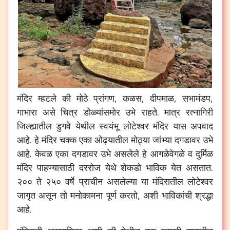
मंदिर
म्हटले
की
मोठे
प्रांगण
,
कळस
,
दीपमाळ
,
सभामंडप
,
गाभारा
असे
चित्र
डोळ्यांसमोर
उभे
राहते
.
मात्र
रत्नागिरी
जिल्ह्यातील
डुगवे
येथील
स्वयंभू
लोटेश्वर
मंदिर
यास
अपवाद
आहे
.
हे
मंदिर
चक्क
एका
ओढ्यातील
मोठ्या
जांभ्या
दगडावर
उभे
आहे
.
केवळ
एका
दगडावर
उभे
असलेले
हे
आगळेवेगळे
व
दुर्मिळ
मंदिर
पाहण्यासाठी
दररोज
येथे
शेकडो
भाविक
येत
असतात
.
२००
ते
२५०
वर्षे
प्राचीन
असलेल्या
या
मंदिरातील
लोटेश्वर
जागृत
असून
तो
मनोकामना
पूर्ण
करतो
,
अशी
भाविकांची
श्रद्धा
आहे
.