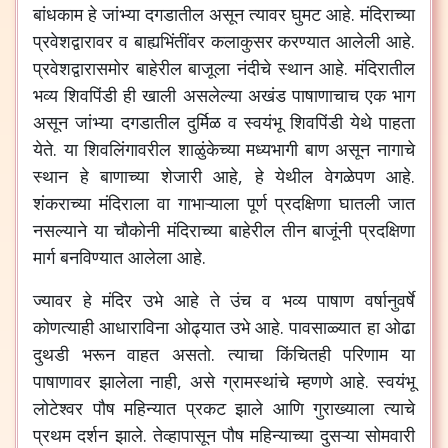
बांधकाम
हे
जांभ्या
दगडातील
असून
त्यावर
घुमट
आहे
.
मंदिराच्या
प्रवेशद्वारावर
व
बाह्यभिंतींवर
कलाकुसर
करण्यात
आलेली
आहे
.
प्रवेशद्वारासमोर
बाहेरील
बाजूला
नंदीचे
स्थान
आहे
.
मंदिरातील
भव्य
शिवपिंडी
ही
खाली
असलेल्या
अखंड
पाषाणाचाच
एक
भाग
असून
जांभ्या
दगडातील
दुर्मिळ
व
स्वयंभू
शिवपिंडी
येथे
पाहता
येते
.
या
शिवलिंगावरील
शाळुंकेच्या
मध्यभागी
बाण
असून
नागाचे
स्थान
हे
बाणाच्या
शेजारी
आहे
,
हे
येथील
वेगळेपण
आहे
.
शंकराच्या
मंदिराला
वा
गाभाऱ्याला
पूर्ण
प्रदक्षिणा
घातली
जात
नसल्याने
या
चौकोनी
मंदिराच्या
बाहेरील
तीन
बाजूंनी
प्रदक्षिणा
मार्ग
बनविण्यात
आलेला
आहे
.
ज्यावर
हे
मंदिर
उभे
आहे
ते
उंच
व
भव्य
पाषाण
वर्षानुवर्षे
कोणत्याही
आधाराविना
ओढ्यात
उभे
आहे
.
पावसाळ्यात
हा
ओढा
दुथडी
भरून
वाहत
असतो
.
त्याचा
किंचितही
परिणाम
या
पाषाणावर
झालेला
नाही
,
असे
ग्रामस्थांचे
म्हणणे
आहे
.
स्वयंभू
लोटेश्वर
पौष
महिन्यात
प्रकट
झाले
आणि
गुराख्याला
त्याचे
प्रथम
दर्शन
झाले
.
तेव्हापासून
पौष
महिन्याच्या
दुसऱ्या
सोमवारी