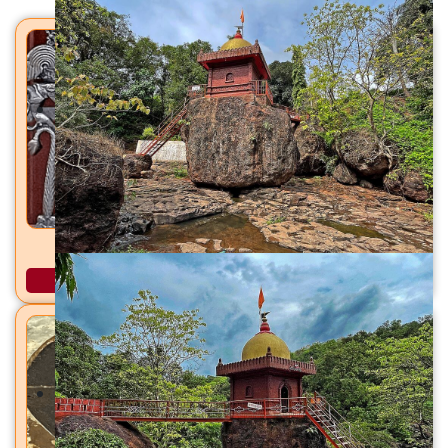
लक्ष्मीनारायण मंदिर भराडे, ता. राजापूर, जि. रत्नागिरी
अधिक माहिती