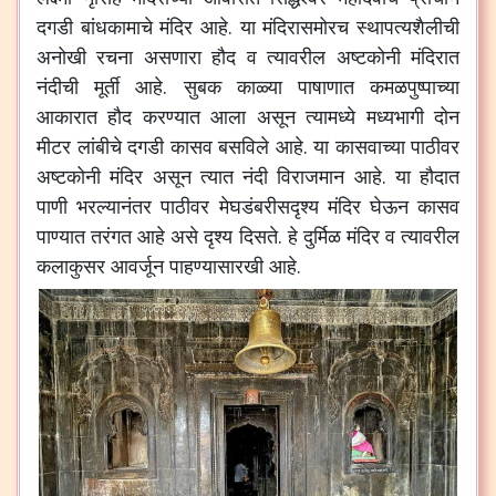
दगडी
बांधकामाचे
मंदिर
आहे
.
या
मंदिरासमोरच
स्थापत्यशैलीची
अनोखी
रचना
असणारा
हौद
व
त्यावरील
अष्टकोनी
मंदिरात
नंदीची
मूर्ती
आहे
.
सुबक
काळ्या
पाषाणात
कमळपुष्पाच्या
आकारात
हौद
करण्यात
आला
असून
त्यामध्ये
मध्यभागी
दोन
मीटर
लांबीचे
दगडी
कासव
बसविले
आहे
.
या
कासवाच्या
पाठीवर
अष्टकोनी
मंदिर
असून
त्यात
नंदी
विराजमान
आहे
.
या
हौदात
पाणी
भरल्यानंतर
पाठीवर
मेघडंबरीसदृश्य
मंदिर
घेऊन
कासव
पाण्यात
तरंगत
आहे
असे
दृश्य
दिसते
.
हे
दुर्मिळ
मंदिर
व
त्यावरील
कलाकुसर
आवर्जून
पाहण्यासारखी
आहे
.