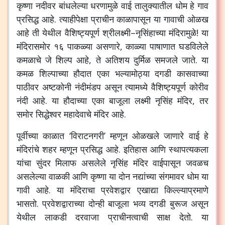
कृष्णा
नदीवर
बांधलेल्या
धरणामुळे
वाई
तालुक्यातील
धोम
हे
गाव
प्रसिद्ध
आहे
.
त्याहीपेक्षा
प्राचीन
काळापासून
या
गावाची
ओळख
आहे
ती
येथील
वैशिष्ट्यपूर्ण
श्रीलक्ष्मी
–
नृसिंहाच्या
मंदिरामुळे
!
या
मंदिरासमोर
१६
पाकळ्या
असणारे
,
काळ्या
पाषाणात
घडविलेले
कमळाचे
जे
शिल्प
आहे
,
ते
अतिशय
दुर्मिळ
समजले
जाते
.
या
कमळ
शिल्पाच्या
हौदात
एका
भल्यामोठ्या
दगडी
कासवाच्या
पाठीवर
अष्टकोनी
नंदीमंडप
असून
त्यामध्ये
वैशिष्ट्यपूर्ण
कोरीव
नंदी
आहे
.
या
हौदाच्या
एका
बाजूला
लक्ष्मी
नृसिंह
मंदिर
,
तर
समोर
सिद्धेश्वर
महादेवाचे
मंदिर
आहे
.
पूर्वीच्या
काळात
‘
विराटनगरी
’
म्हणून
ओळखले
जाणारे
वाई
हे
मंदिरांचे
शहर
म्हणून
प्रसिद्ध
आहे
.
इतिहास
आणि
स्थापत्यकला
यांचा
सुंदर
मिलाफ
असलेले
नृसिंह
मंदिर
वाईपासून
जवळच
असलेल्या
वाळकी
आणि
कृष्णा
या
दोन
नद्यांच्या
संगमावर
धोम
या
गावी
आहे
.
या
मंदिराचा
प्रवेशद्वार
एखाद्या
किल्ल्याप्रमाणे
भासतो
.
प्रवेशद्वाराच्या
दोन्ही
बाजूला
भव्य
दगडी
बुरूज
असून
येथील
लाकडी
दरवाजा
प्राचीनत्वाची
साक्ष
देतो
.
या