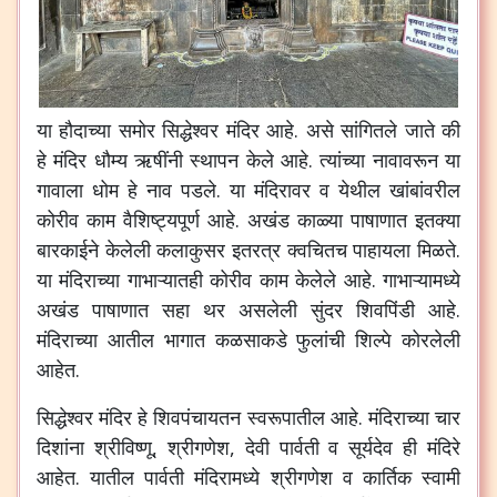
या
हौदाच्या
समोर
सिद्धेश्वर
मंदिर
आहे
.
असे
सांगितले
जाते
की
हे
मंदिर
धौम्य
ऋषींनी
स्थापन
केले
आहे
.
त्यांच्या
नावावरून
या
गावाला
धोम
हे
नाव
पडले
.
या
मंदिरावर
व
येथील
खांबांवरील
कोरीव
काम
वैशिष्ट्यपूर्ण
आहे
.
अखंड
काळ्या
पाषाणात
इतक्या
बारकाईने
केलेली
कलाकुसर
इतरत्र
क्वचितच
पाहायला
मिळते
.
या
मंदिराच्या
गाभाऱ्यातही
कोरीव
काम
केलेले
आहे
.
गाभाऱ्यामध्ये
अखंड
पाषाणात
सहा
थर
असलेली
सुंदर
शिवपिंडी
आहे
.
मंदिराच्या
आतील
भागात
कळसाकडे
फुलांची
शिल्पे
कोरलेली
आहेत
.
सिद्धेश्वर
मंदिर
हे
शिवपंचायतन
स्वरूपातील
आहे
.
मंदिराच्या
चार
दिशांना
श्रीविष्णू
,
श्रीगणेश
,
देवी
पार्वती
व
सूर्यदेव
ही
मंदिरे
आहेत
.
यातील
पार्वती
मंदिरामध्ये
श्रीगणेश
व
कार्तिक
स्वामी