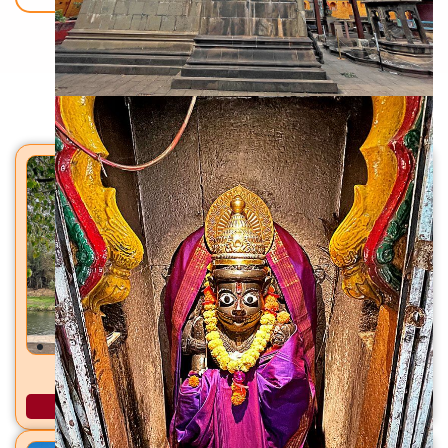
Back To Home
मंदिरे
मेणेश्वर मंदिर / विष्णू मंदिर मेणवली, ता. वाई, जि. सातारा
अधिक माहिती