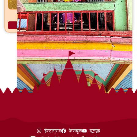
जानाई देवी राजाळे, ता. फलटण, जि. फलटण
अधिक माहिती
इंस्टाग्राम
फेसबुक
यूट्यूब