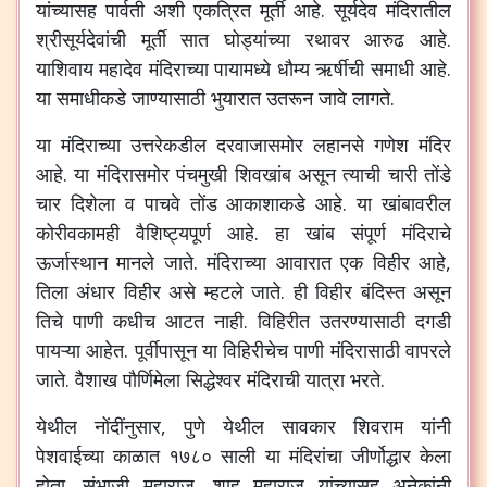
यांच्यासह
पार्वती
अशी
एकत्रित
मूर्ती
आहे
.
सूर्यदेव
मंदिरातील
श्रीसूर्यदेवांची
मूर्ती
सात
घोड्यांच्या
रथावर
आरुढ
आहे
.
याशिवाय
महादेव
मंदिराच्या
पायामध्ये
धौम्य
ऋर्षीची
समाधी
आहे
.
या
समाधीकडे
जाण्यासाठी
भुयारात
उतरून
जावे
लागते
.
या
मंदिराच्या
उत्तरेकडील
दरवाजासमोर
लहानसे
गणेश
मंदिर
आहे
.
या
मंदिरासमोर
पंचमुखी
शिवखांब
असून
त्याची
चारी
तोंडे
चार
दिशेला
व
पाचवे
तोंड
आकाशाकडे
आहे
.
या
खांबावरील
कोरीवकामही
वैशिष्ट्यपूर्ण
आहे
.
हा
खांब
संपूर्ण
मंदिराचे
ऊर्जास्थान
मानले
जाते
.
मंदिराच्या
आवारात
एक
विहीर
आहे
,
तिला
अंधार
विहीर
असे
म्हटले
जाते
.
ही
विहीर
बंदिस्त
असून
तिचे
पाणी
कधीच
आटत
नाही
.
विहिरीत
उतरण्यासाठी
दगडी
पायऱ्या
आहेत
.
पूर्वीपासून
या
विहिरीचेच
पाणी
मंदिरासाठी
वापरले
जाते
.
वैशाख
पौर्णिमेला
सिद्धेश्वर
मंदिराची
यात्रा
भरते
.
येथील
नोंदींनुसार
,
पुणे
येथील
सावकार
शिवराम
यांनी
पेशवाईच्या
काळात
१७८०
साली
या
मंदिरांचा
जीर्णोद्धार
केला
होता
.
संभाजी
महाराज
,
शाहू
महाराज
यांच्यासह
अनेकांनी