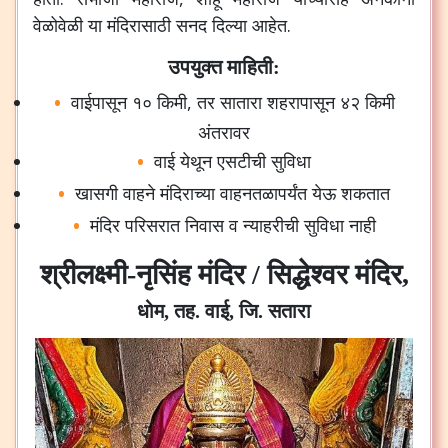
वेळोवेळी
या
मंदिरासाठी
सनद
दिल्या
आहेत
.
उपयुक्त माहिती:
वाईपासून
१०
किमी
,
तर
सातारा
शहरापासून
४२
किमी
अंतरावर
वाई
येथून
एसटीची
सुविधा
खासगी
वाहने
मंदिराच्या
वाहनतळापर्यंत
येऊ
शकतात
मंदिर
परिसरात
निवास
व
न्याहरीची
सुविधा
नाही
श्रीलक्ष्मी-नृसिंह मंदिर / सिद्धेश्वर मंदिर,
धोम, तह. वाई, जि. सतारा