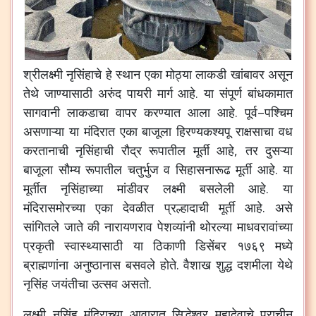
श्रीलक्ष्मी
नृसिंहाचे
हे
स्थान
एका
मोठ्या
लाकडी
खांबावर
असून
तेथे
जाण्यासाठी
अरुंद
पायरी
मार्ग
आहे
.
या
संपूर्ण
बांधकामात
सागवानी
लाकडाचा
वापर
करण्यात
आला
आहे
.
पूर्व
–
पश्चिम
असणाऱ्या
या
मंदिरात
एका
बाजूला
हिरण्यकश्यपू
राक्षसाचा
वध
करतानाची
नृसिंहाची
रौद्र
रूपातील
मूर्ती
आहे
,
तर
दुसऱ्या
बाजूला
सौम्य
रूपातील
चतुर्भुज
व
सिहासनारूढ
मूर्ती
आहे
.
या
मूर्तीत
नृसिंहाच्या
मांडीवर
लक्ष्मी
बसलेली
आहे
.
या
मंदिरासमोरच्या
एका
देवळीत
प्रल्हादाची
मूर्ती
आहे
.
असे
सांगितले
जाते
की
नारायणराव
पेशव्यांनी
थोरल्या
माधवरावांच्या
प्रकृती
स्वास्थ्यासाठी
या
ठिकाणी
डिसेंबर
१७६९
मध्ये
ब्राह्मणांना
अनुष्ठानास
बसवले
होते
.
वैशाख
शुद्ध
दशमीला
येथे
नृसिंह
जयंतीचा
उत्सव
असतो
.
लक्ष्मी
नृसिंह
मंदिराच्या
आवारात
सिद्धेश्वर
महादेवाचे
प्राचीन