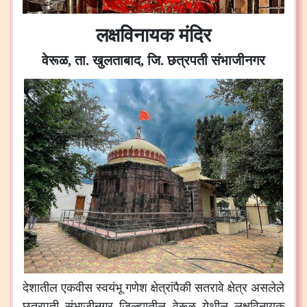
लक्षविनायक मंदिर
वेरूळ, ता. खुलताबाद, जि. छत्रपती संभाजीनगर
देशातील
एकवीस
स्वयंभू
गणेश
क्षेत्रांपैकी
सतरावे
क्षेत्र
असलेले
छत्रपती
संभाजीनगर
जिल्ह्यातील
वेरूळ
येथील
लक्षविनायक