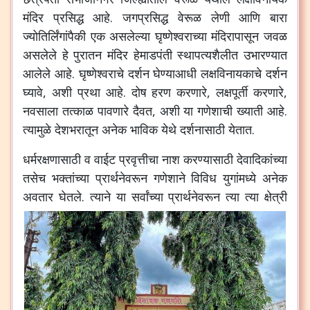
मंदिर
प्रसिद्ध
आहे
.
जगप्रसिद्ध
वेरूळ
लेणी
आणि
बारा
ज्योतिर्लिंगांपैकी
एक
असलेल्या
घृष्णेश्वराच्या
मंदिरापासून
जवळ
असलेले
हे
पुरातन
मंदिर
हेमाडपंती
स्थापत्यशैलीत
उभारण्यात
आलेले
आहे
.
घृष्णेश्वराचे
दर्शन
घेण्याआधी
लक्षविनायकाचे
दर्शन
घ्यावे
,
अशी
प्रथा
आहे
.
दोष
हरण
करणारे
,
लक्षपूर्ती
करणारे
,
नवसाला
तत्काळ
पावणारे
दैवत
,
अशी
या
गणेशाची
ख्याती
आहे
.
त्यामुळे
देशभरातून
अनेक
भाविक
येथे
दर्शनासाठी
येतात
.
धर्मरक्षणासाठी
व
वाईट
प्रवृत्तीचा
नाश
करण्यासाठी
देवादिकांच्या
तसेच
भक्तांच्या
प्रार्थनेवरून
गणेशाने
विविध
युगांमध्ये
अनेक
अवतार
घेतले
.
त्याने
या
सर्वांच्या
प्रार्थनेवरून
त्या
त्या
क्षेत्री