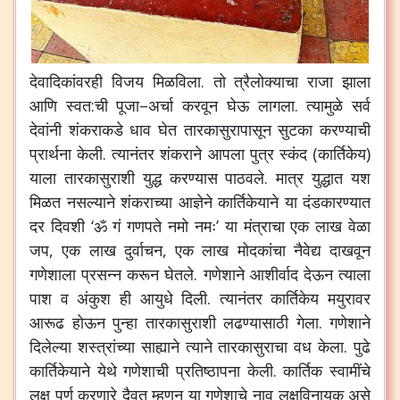
देवादिकांवरही
विजय
मिळविला
.
तो
त्रैलोक्याचा
राजा
झाला
आणि
स्वत
:
ची
पूजा
–
अर्चा
करवून
घेऊ
लागला
.
त्यामुळे
सर्व
देवांनी
शंकराकडे
धाव
घेत
तारकासुरापासून
सुटका
करण्याची
प्रार्थना
केली
.
त्यानंतर
शंकराने
आपला
पुत्र
स्कंद
(
कार्तिकेय
)
याला
तारकासुराशी
युद्ध
करण्यास
पाठवले
.
मात्र
युद्धात
यश
मिळत
नसल्याने
शंकराच्या
आज्ञेने
कार्तिकेयाने
या
दंडकारण्यात
दर
दिवशी
‘
ॐ
गं
गणपते
नमो
नमः
’
या
मंत्राचा
एक
लाख
वेळा
जप
,
एक
लाख
दुर्वाचन
,
एक
लाख
मोदकांचा
नैवेद्य
दाखवून
गणेशाला
प्रसन्न
करून
घेतले
.
गणेशाने
आशीर्वाद
देऊन
त्याला
पाश
व
अंकुश
ही
आयुधे
दिली
.
त्यानंतर
कार्तिकेय
मयुरावर
आरूढ
होऊन
पुन्हा
तारकासुराशी
लढण्यासाठी
गेला
.
गणेशाने
दिलेल्या
शस्त्रांच्या
साह्याने
त्याने
तारकासुराचा
वध
केला
.
पुढे
कार्तिकेयाने
येथे
गणेशाची
प्रतिष्ठापना
केली
.
कार्तिक
स्वामींचे
लक्ष
पूर्ण
करणारे
दैवत
म्हणून
या
गणेशाचे
नाव
लक्षविनायक
असे