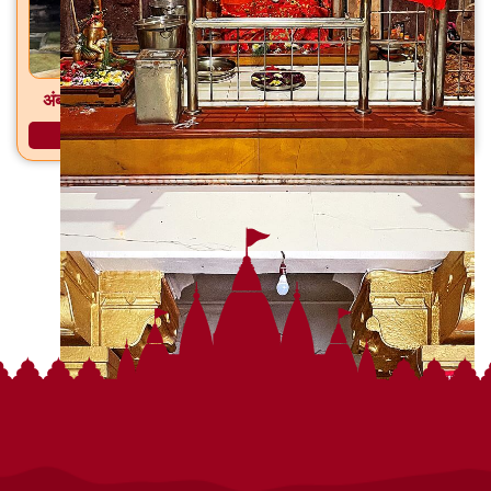
अंबऋषी गुहा मंदिर आमसरी, ता. सिल्लोड, जि. छत्रपती संभाजीनगर
अधिक माहिती