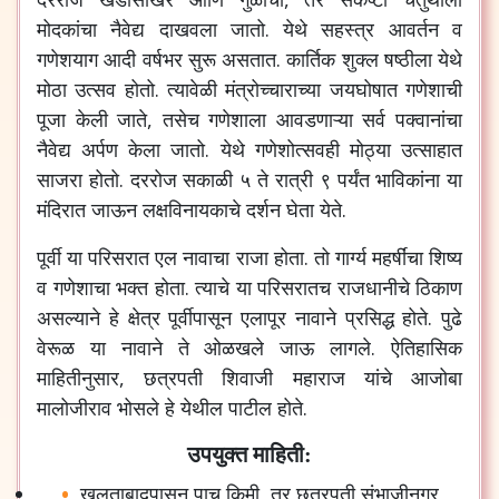
मोदकांचा
नैवेद्य
दाखवला
जातो
.
येथे
सहस्त्र
आवर्तन
व
गणेशयाग
आदी
वर्षभर
सुरू
असतात
.
कार्तिक
शुक्ल
षष्ठीला
येथे
मोठा
उत्सव
होतो
.
त्यावेळी
मंत्रोच्चाराच्या
जयघोषात
गणेशाची
पूजा
केली
जाते
,
तसेच
गणेशाला
आवडणाऱ्या
सर्व
पक्वानांचा
नैवेद्य
अर्पण
केला
जातो
.
येथे
गणेशोत्सवही
मोठ्या
उत्साहात
साजरा
होतो
.
दररोज
सकाळी
५
ते
रात्री
९
पर्यंत
भाविकांना
या
मंदिरात
जाऊन
लक्षविनायकाचे
दर्शन
घेता
येते
.
पूर्वी
या
परिसरात
एल
नावाचा
राजा
होता
.
तो
गार्ग्य
महर्षींचा
शिष्य
व
गणेशाचा
भक्त
होता
.
त्याचे
या
परिसरातच
राजधानीचे
ठिकाण
असल्याने
हे
क्षेत्र
पूर्वीपासून
एलापूर
नावाने
प्रसिद्ध
होते
.
पुढे
वेरूळ
या
नावाने
ते
ओळखले
जाऊ
लागले
.
ऐतिहासिक
माहितीनुसार
,
छत्रपती
शिवाजी
महाराज
यांचे
आजोबा
मालोजीराव
भोसले
हे
येथील
पाटील
होते
.
उपयुक्त माहिती:
खुलताबादपासून
पाच
किमी
,
तर
छत्रपती
संभाजीनगर