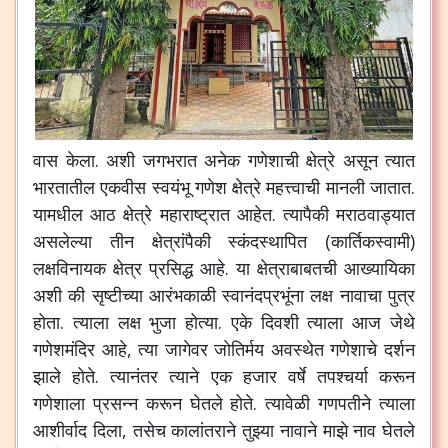
वास
केला
.
अशी
जगभरात
अनेक
गणेशाची
क्षेत्रे
असून
त्यात
भारतातील
एकवीस
स्वयंभू
गणेश
क्षेत्रे
महत्त्वाची
मानली
जातात
.
यामधील
आठ
क्षेत्रे
महाराष्ट्रात
आहेत
.
त्यापैकी
मराठवाड्यात
असलेल्या
तीन
क्षेत्रांपैकी
स्कंदस्थापित
(
कार्तिकस्वामी
)
लक्षविनायक
क्षेत्र
प्रसिद्ध
आहे
.
या
क्षेत्राबाबतची
आख्यायिका
अशी
की
सृष्टीच्या
आरंभकाळी
स्वानंदप्रभूंना
लक्ष
नावाचा
पुत्र
होता
.
त्याला
लक्ष
भुजा
होत्या
.
एके
दिवशी
त्याला
आज
जेथे
गणेशमंदिर
आहे
,
त्या
जागेवर
जोतिर्मय
अवस्थेत
गणेशाचे
दर्शन
झाले
होते
.
त्यानंतर
त्याने
एक
हजार
वर्षे
तपश्चर्या
करून
गणेशाला
प्रसन्न
करून
घेतले
होते
.
त्यावेळी
गणपतीने
त्याला
आशीर्वाद
दिला
,
तसेच
कालांतराने
तुझ्या
नावाने
माझे
नाव
घेतले