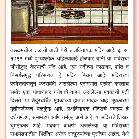
वेरूळमधील
तळाची
वाडी
येथे
लक्षविनायक
मंदिर
आहे
.
इ
.
स
.
१७९१
मध्ये
पुण्यश्लोक
अहिल्याबाई
होळकर
यांनी
या
मंदिराचा
जीर्णोद्धार
केल्याची
नोंद
आहे
.
एल
नदीच्या
काठावर
,
शांत
व
निसर्गसमृद्ध
परिसरात
हे
मंदिर
स्थित
आहे
.
मंदिराच्या
प्रवेशद्वारातून
फरसबंदी
असलेल्या
प्रांगणात
प्रवेश
करताच
समोर
एका
पाषाणावर
गणेशाचे
वाहन
असलेल्या
मूषकाची
मूर्ती
दिसते
.
या
शेंदूरचर्चित
मूषकाच्या
हातात
मोदक
आहे
.
मूषकाच्या
मूर्तीनजीकच
यज्ञकुंड
आहे
.
लक्षविनायक
मंदिराचे
स्वरूप
हे
दर्शनमंडप
,
सभामंडप
आणि
गर्भगृह
असे
आहे
.
या
मंदिराचे
शिखर
घुमटाकार
आहे
.
भक्कम
बांधणी
असलेल्या
या
मंदिराच्या
सभामंडपातील
भिंतींवर
अनेक
सत्पुरुषांच्या
प्रतिमा
आहेत
.
येथे