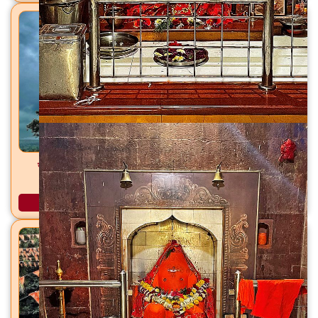
सांब सदाशिव मंदिर डोंगरगाव (शिव), ता. फुलंब्री, जि. छत्रपती
संभाजीनगर
अधिक माहिती