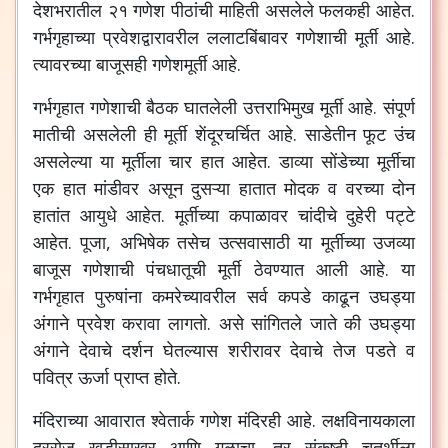
देशभरातील
२१
गणेश
पीठांची
माहिती
असलेले
फलकही
आहेत
.
गर्भगृहाच्या
प्रवेशद्वारावरील
ललाटबिंबावर
गणेशाची
मूर्ती
आहे
.
त्यावरच्या
बाजूसही
गणेशमूर्ती
आहे
.
गर्भगृहात
गणेशाची
बैठक
घातलेली
उत्तराभिमुख
मूर्ती
आहे
.
संपूर्ण
मातीची
असलेली
ही
मूर्ती
शेंदूरचर्चित
आहे
.
साडेतीन
फूट
उंच
असलेल्या
या
मूर्तीला
चार
हात
आहेत
.
डाव्या
सोंडेच्या
मूर्तीचा
एक
हात
मांडीवर
असून
दुसऱ्या
हातात
मोदक
व
वरच्या
दोन
हातांत
आयुधे
आहेत
.
मूर्तीच्या
कपाळावर
चांदीचे
दुहेरी
पट्टे
आहेत
.
पूजा
,
अभिषेक
तसेच
उत्सवासाठी
या
मूर्तीच्या
उजव्या
बाजूस
गणेशाची
पंचधातूची
मूर्ती
ठेवण्यात
आली
आहे
.
या
गर्भगृहात
पुरुषांना
कमरेच्यावरील
सर्व
कपडे
काढून
उघड्या
अंगाने
प्रवेश
करावा
लागतो
.
असे
सांगितले
जाते
की
उघड्या
अंगाने
देवाचे
दर्शन
घेतल्यास
शरीरावर
देवाचे
तेज
पडते
व
पवित्र
ऊर्जा
प्राप्त
होते
.
मंदिराच्या
आवारात
श्वेतार्क
गणेश
मंदिरही
आहे
.
लक्षविनायकाला
दररोज
खडीसाखर
आणि
गुळाचा
,
तर
संकष्टी
चतुर्थीला