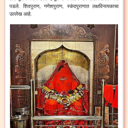
पडले
.
शिवपुराण
,
गणेशपुराण
,
स्कंदपुराणात
लक्षविनायकाचा
उल्लेख
आहे
.