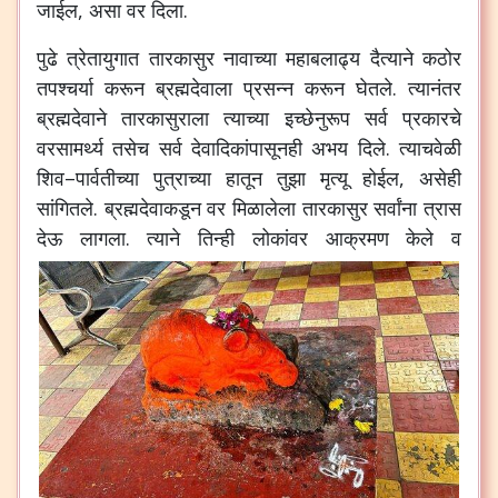
जाईल
,
असा
वर
दिला
.
पुढे
त्रेतायुगात
तारकासुर
नावाच्या
महाबलाढ्य
दैत्याने
कठोर
तपश्चर्या
करून
ब्रह्मदेवाला
प्रसन्न
करून
घेतले
.
त्यानंतर
ब्रह्मदेवाने
तारकासुराला
त्याच्या
इच्छेनुरूप
सर्व
प्रकारचे
वरसामर्थ्य
तसेच
सर्व
देवादिकांपासूनही
अभय
दिले
.
त्याचवेळी
शिव
–
पार्वतीच्या
पुत्राच्या
हातून
तुझा
मृत्यू
होईल
,
असेही
सांगितले
.
ब्रह्मदेवाकडून
वर
मिळालेला
तारकासुर
सर्वांना
त्रास
देऊ
लागला
.
त्याने
तिन्ही
लोकांवर
आक्रमण
केले
व