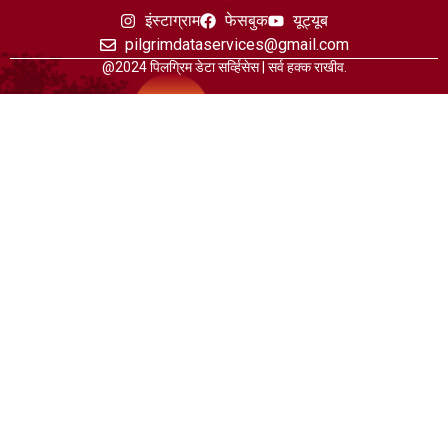
इंस्टाग्राम
फेसबुक
यूट्यूब
pilgrimdataservices@gmail.com
@2024 पिलग्रिम डेटा सर्व्हिसेस | सर्व हक्क राखीव.