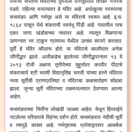
पायऱ्या संपताच मंदिराच्या दुमजली वास्तूवरील शिखर नजरेस
पडते. पहिल्या मजल्यावर हे मंदिर आहे. अर्धखुल्या स्वरूपाचा
सभामंडप आणि गर्भगृह असे या मंदिराचे स्वरूप आहे. इ.स.
१८६४ पासून येथे शंकराची स्वयंभू पिंडी आहे. गावातील पाच
एकर जागा खंडोबाच्या नावावर आहे. त्यातून मिळणाऱ्या
उत्पन्नात भर टाकून ग्रामस्थ येथील उत्सव साजरे करतात.
पूर्वी हे मंदिर कौलारू होते. या मंदिराचे कालौघात अनेक
जीर्णोद्धार झाले. अलीकडेच झालेल्या जीर्णोद्धारानंतर १३ मे
२०१३ रोजी अक्षय्य तृतीयेच्या मुहूर्तावर करवीर पीठाचे
शंकराचार्य श्री स्वामी विद्यानृसिंह भारती यांच्या हस्ते मंदिरात
नव्या मूर्तींची प्राणप्रतिष्ठा व मंदिराचा कळसारोहण सोहळा
झाला. जुन्या मूर्ती मंदिराच्या तळमजल्यावर ठेवण्यात आल्या
आहेत.
सभामंडपाच्या भिंतींना लोखंडी जाळ्या आहेत. येथून हिरवाईने
नटलेल्या परिसराचे विहंगम दर्शन होते. सभामंडपात नंदीची मूर्ती
व त्यापुढे कासव आहे. गर्भगृहाच्या प्रवेशद्वारावर आकर्षक