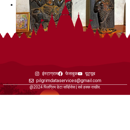
इंस्टाग्राम
फेसबुक
यूट्यूब
pilgrimdataservices@gmail.com
@2024 पिलग्रिम डेटा सर्व्हिसेस | सर्व हक्क राखीव.