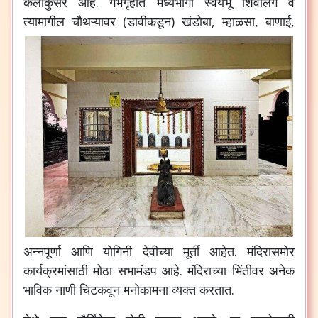
कलाकुसर आहे. गर्भगृहात मध्यभागी स्वयंभू शिवलिंग व
त्यामागील चौथऱ्यावर (डावीकडून) खंडोबा,
म्हाळसा, बाणाई,
अन्नपूर्णा आणि योगिनी देवीच्या मूर्ती आहेत. मंदिरासमोर
कार्यक्रमांसाठी मोठा सभामंडप आहे. मंदिराच्या भिंतीवर अनेक
भाविक नाणी चिटकवून मनोकामना व्यक्त करतात.