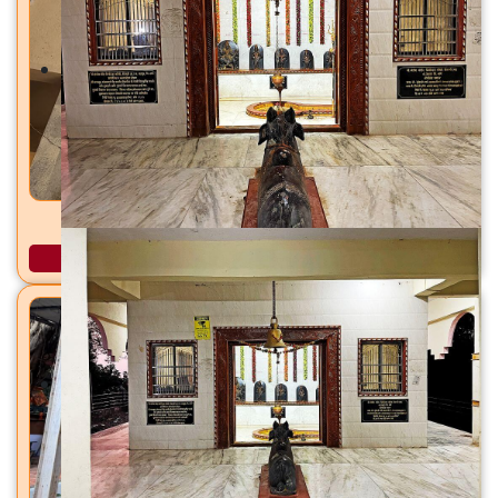
कालीबाडी माता मंदिर वर्तकनगर, ठाणे (पश्चिम), जि. ठाणे
अधिक माहिती