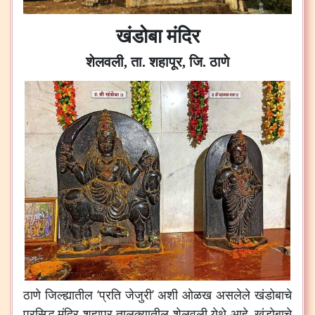
खंडोबा मंदिर
शेलवली, ता. शहापूर, जि. ठाणे
ठाणे जिल्ह्यातील ‘प्रति जेजुरी’ अशी ओळख असलेले खंडोबाचे
प्रसिद्ध मंदिर शहापूर तालुक्यातील शेलवली येथे आहे. खंडोबाचे