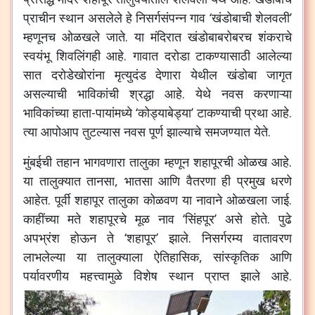
प्राचीन स्थान असलेले हे निसर्गसंपन्न गाव ‘खंडोबाची शेलवली’
म्हणूनच ओळखले जाते. या मंदिरात खंडोबाबरोबरच शंकराचे
स्वयंभू शिवलिंगही आहे. गावात दरोडा टाकण्यासाठी आलेल्या
सात दरोडेखोरांना मृत्युदंड देणारा येथील खंडोबा जागृत
असल्याची भाविकांची श्रद्धा आहे. येथे नवस करणाऱ्या
भाविकांच्या हाता-पायांमध्ये ‘कोड्याबेड्या’ टाकण्याची प्रथा आहे.
त्या आपोआप तुटल्यास नवस पूर्ण झाल्याचे समजण्यात येते.
मुंबईची तहान भागवणारा तालुका म्हणून शहापूरची ओळख आहे.
या तालुक्यात तानसा, भातसा आणि वैतरणा ही प्रमुख धरणे
आहेत. पूर्वी शहापूर तालुका कोळवण या नावाने ओळखला जाई.
काहींच्या मते शहापूरचे मूळ नाव ‘सिंहपूर’ असे होते. पुढे
अपभ्रंश होऊन ते ‘शहापूर’ झाले. निसर्गरम्य वातावरण
लाभलेल्या या तालुक्याला ऐतिहासिक, सांस्कृतिक आणि
पर्यावरणीय महत्त्वामुळे विशेष स्थान प्राप्त झाले आहे.