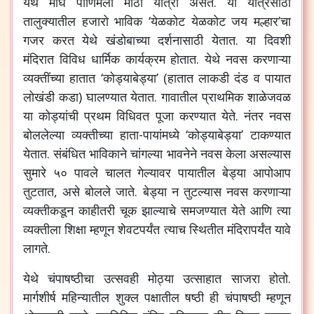
येथे माघ पौर्णिमेला मोठी यात्रा असते. या यात्रेसाठी
तालुक्यातील हजारो भाविक ‘येळकोट येळकोट जय मल्हार’चा
गजर करत येथे खंडोबाच्या दर्शनासाठी येतात. या दिवशी
मंदिरात विविध धार्मिक कार्यक्रम होतात. येथे नवस करणाऱ्या
व्यक्तींच्या हातात ‘कोड्याबेड्या’ (हातात लाकडी दंड व पायात
लोखंडी कडा) घालण्यात येतात. गावातील प्राथमिक शाळेजवळ
या कोड्यांची प्रथम विधिवत पूजा करण्यात येते. नंतर नवस
बोललेल्या व्यक्तीच्या हाता-पायांमध्ये ‘कोड्याबेड्या’ टाकण्यात
येतात. संबंधित भाविकाने चांगल्या भावनेने नवस केला असल्यास
सुमारे ५० पावले चालत गेल्यावर पायातील बेड्या आपोआप
तुटतात, असे बोलले जाते. बेड्या न तुटल्यास नवस करणाऱ्या
व्यक्तीकडून काहीतरी चूक झाल्याचे समजण्यात येते आणि त्या
व्यक्तीला शिक्षा म्हणून शेवटपर्यंत त्याच स्थितीत मंदिरापर्यंत यावे
लागते.
येथे चंपाषष्ठीचा उत्सवही मोठ्या उत्साहात साजरा होतो.
मार्गशीर्ष महिन्यातील शुक्ल पक्षातील षष्ठी ही चंपाषष्ठी म्हणून