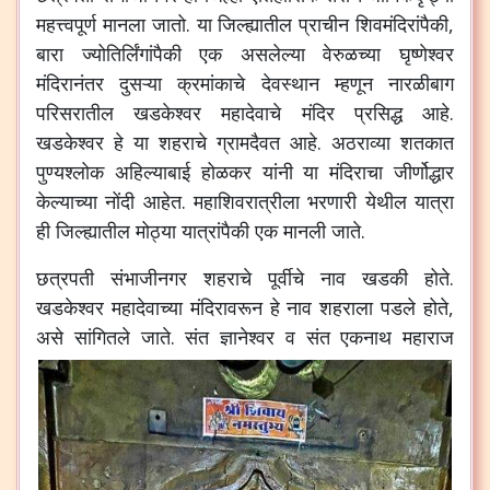
महत्त्वपूर्ण
मानला
जातो
.
या
जिल्ह्यातील
प्राचीन
शिवमंदिरांपैकी
,
बारा
ज्योतिर्लिंगांपैकी
एक
असलेल्या
वेरुळच्या
घृष्णेश्वर
मंदिरानंतर
दुसऱ्या
क्रमांकाचे
देवस्थान
म्हणून
नारळीबाग
परिसरातील
खडकेश्वर
महादेवाचे
मंदिर
प्रसिद्ध
आहे
.
खडकेश्वर
हे
या
शहराचे
ग्रामदैवत
आहे
.
अठराव्या
शतकात
पुण्यश्लोक
अहिल्याबाई
होळकर
यांनी
या
मंदिराचा
जीर्णोद्धार
केल्याच्या
नोंदी
आहेत
.
महाशिवरात्रीला
भरणारी
येथील
यात्रा
ही
जिल्ह्यातील
मोठ्या
यात्रांपैकी
एक
मानली
जाते
.
छत्रपती
संभाजीनगर
शहराचे
पूर्वीचे
नाव
खडकी
होते
.
खडकेश्वर
महादेवाच्या
मंदिरावरून
हे
नाव
शहराला
पडले
होते
,
असे
सांगितले
जाते
.
संत
ज्ञानेश्वर
व
संत
एकनाथ
महाराज