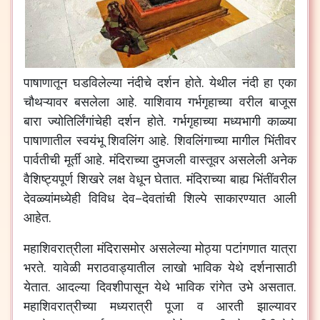
पाषाणातून
घडविलेल्या
नंदीचे
दर्शन
होते
.
येथील
नंदी
हा
एका
चौथऱ्यावर
बसलेला
आहे
.
याशिवाय
गर्भगृहाच्या
वरील
बाजूस
बारा
ज्योतिर्लिंगांचेही
दर्शन
होते
.
गर्भगृहाच्या
मध्यभागी
काळ्या
पाषाणातील
स्वयंभू
शिवलिंग
आहे
.
शिवलिंगाच्या
मागील
भिंतीवर
पार्वतीची
मूर्ती
आहे
.
मंदिराच्या
दुमजली
वास्तूवर
असलेली
अनेक
वैशिष्ट्यपूर्ण
शिखरे
लक्ष
वेधून
घेतात
.
मंदिराच्या
बाह्य
भिंतींवरील
देवळ्यांमध्येही
विविध
देव
–
देवतांची
शिल्पे
साकारण्यात
आली
आहेत
.
महाशिवरात्रीला
मंदिरासमोर
असलेल्या
मोठ्या
पटांगणात
यात्रा
भरते
.
यावेळी
मराठवाड्यातील
लाखो
भाविक
येथे
दर्शनासाठी
येतात
.
आदल्या
दिवशीपासून
येथे
भाविक
रांगेत
उभे
असतात
.
महाशिवरात्रीच्या
मध्यरात्री
पूजा
व
आरती
झाल्यावर