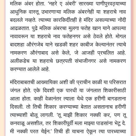
मलिक
अंबर
होता
. ‘
नहरे
ए
अंबरी
‘
सारख्या
पाणीपुरवठ्याच्या
आधुनिक
वास्तू
उभारणाऱ्या
मलिक
अंबरनेही
या
शहराचे
नाव
बदलले
नव्हते
.
त्याच्या
कारकिर्दीतही
हे
मंदिर
असल्याच्या
नोंदी
आढळतात
.
पुढे
मलिक
अंबरचा
मुलगा
फतेह
खान
याने
आपल्या
नावावरून
या
शहराचे
नाव
फतेहनगर
असे
ठेवले
होते
.
मोगल
बादशहा
औरंगजेब
याने
खडकी
शहर
काबीज
केल्यानंतर
त्याचे
नामकरण
औरंगाबाद
असे
केले
,
जे
आजही
प्रचलित
आहे
.
अलीकडेच
या
शहराचे
छत्रपती
संभाजीनगर
असे
नामकरण
करण्यात
आलेले
आहे
.
मंदिराबाबतची
आख्यायिका
अशी
की
प्राचीन
काळी
या
परिसरात
जंगल
होते
.
एके
दिवशी
एक
पारधी
या
जंगलात
शिकारीसाठी
आला
होता
.
काही
वेळानंतर
त्याला
येथे
एक
हरीणी
बागडताना
दिसली
.
तो
तिची
शिकार
करण्याच्या
बेतात
असतानाच
हरीणी
त्याच्याशी
बोलू
लागली
. ‘
तू
माझी
शिकार
नक्की
कर
,
पण
तू
कनवाळू
असशील
,
तर
शिकारीपूर्वी
मला
माझ्या
पाडसांना
भेटू
दे
.
मी
नक्की
परत
येईन
.’
तिची
ही
याचना
ऐकून
त्या
पारध्याच्या