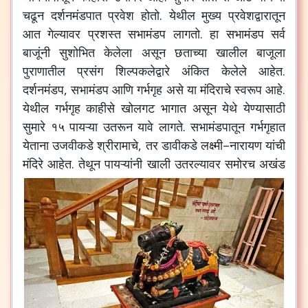
चढून
दर्शनमंडपात
प्रवेश
होतो
.
येथील
मुख्य
प्रवेशद्वारातून
आत
गेल्यावर
प्रशस्त
सभामंडप
लागतो
.
हा
सभामंडप
सर्व
बाजूंनी
सुशोभित
केलेला
असून
छताच्या
खालील
बाजूला
पुराणातील
प्रसंग
शिल्पकलेद्वारे
अंकित
केलेले
आहेत
.
दर्शनमंडप
,
सभामंडप
आणि
गर्भगृह
असे
या
मंदिराचे
स्वरूप
आहे
.
येथील
गर्भगृह
काहीसे
खोलगट
भागात
असून
येथे
येण्यासाठी
सुमारे
१५
पायऱ्या
उतरून
यावे
लागते
.
सभामंडपातून
गर्भगृहात
येताना
उजवीकडे
श्रीरामाचे
,
तर
डावीकडे
लक्ष्मी
–
नारायण
यांची
मंदिरे
आहेत
.
तेथून
पायऱ्यांनी
खाली
उतरल्यावर
समोरच
अखंड