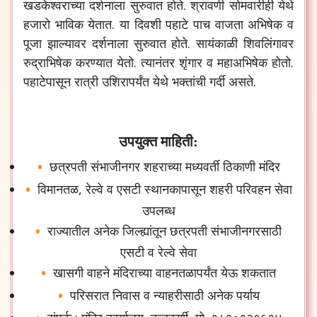
खडकेश्वराच्या
दर्शनाला
सुरुवात
होते
.
श्रावणी
सोमवारीही
येथे
हजारो
भाविक
येतात
.
या
दिवशी
पहाटे
पाच
वाजता
अभिषेक
व
पूजा
झाल्यावर
दर्शनाला
सुरुवात
होते
.
सायंकाळी
शिवलिंगावर
रुद्राभिषेक
करण्यात
येतो
.
त्यानंतर
शृंगार
व
महाअभिषेक
होतो
.
पहाटेपासून
रात्री
उशिरापर्यंत
येथे
भक्तांची
गर्दी
असते
.
उपयुक्त माहिती:
छत्रपती
संभाजीनगर
शहराच्या
मध्यवर्ती
ठिकाणी
मंदिर
विमानतळ
,
रेल्वे
व
एसटी
स्थानकापासून
शहरी
परिवहन
सेवा
उपलब्ध
राज्यातील
अनेक
जिल्ह्यांतून
छत्रपती
संभाजीनगरसाठी
एसटी
व
रेल्वे
सेवा
खासगी
वाहने
मंदिराच्या
वाहनतळापर्यंत
येऊ
शकतात
परिसरात
निवास
व
न्याहरीसाठी
अनेक
पर्याय