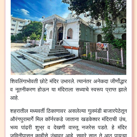
शिवलिंगाभोवती
छोटे
मंदिर
उभारले
.
त्यानंतर
अनेकदा
जीर्णोद्धार
व
नूतनीकरण
होऊन
या
मंदिराला
सध्याचे
स्वरूप
प्राप्त
झाले
आहे
.
शहरातील
मध्यवर्ती
ठिकाणावर
असलेल्या
गुलमंडी
बाजारपेठेतून
औरंगपुरामार्गे
मिल
कॉर्नरकडे
जाताना
खडकेश्वर
मंदिराची
उंच
,
भव्य
पांढरी
शुभ्र
व
देखणी
वास्तू
नजरेस
पडते
.
हे
मंदिर
जमिनीपासून
काहीसे
उंचावर
आहे
.
सुमारे
सात
ते
आठ
पायऱ्या