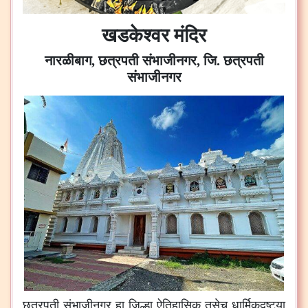
खडकेश्वर मंदिर
नारळीबाग, छत्रपती संभाजीनगर, जि. छत्रपती
संभाजीनगर
छत्रपती
संभाजीनगर
हा
जिल्हा
ऐतिहासिक
तसेच
धार्मिकदृष्ट्या