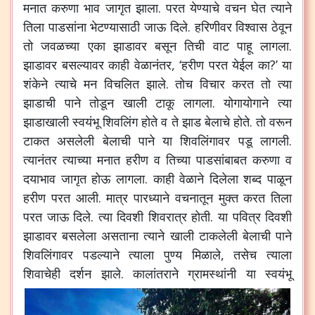
मनात
करुणा
भाव
जागृत
झाला
.
परत
येण्याचे
वचन
घेत
त्याने
तिला
पाडसांना
भेटण्यासाठी
जाऊ
दिले
.
हरिणीवर
विश्वास
ठेवून
तो
जवळच्या
एका
झाडावर
बसून
तिची
वाट
पाहू
लागला
.
झाडावर
बसल्यावर
काही
वेळानंतर
, ‘
हरीण
परत
येईल
का
?’
या
शंकेने
त्याचे
मन
विचलित
झाले
.
तोच
विचार
करत
तो
त्या
झाडाची
पाने
तोडून
खाली
टाकू
लागला
.
योगायोगाने
त्या
झाडाखाली
स्वयंभू
शिवलिंग
होते
व
ते
झाड
बेलाचे
होते
.
तो
वरून
टाकत
असलेली
बेलाची
पाने
या
शिवलिंगावर
पडू
लागली
.
त्यानंतर
त्याच्या
मनात
हरीण
व
तिच्या
पाडसांबाबत
करुणा
व
दयाभाव
जागृत
होऊ
लागला
.
काही
वेळाने
दिलेला
शब्द
पाळून
हरीण
परत
आली
.
मात्र
पारध्याने
वचनातून
मुक्त
करत
तिला
परत
जाऊ
दिले
.
त्या
दिवशी
शिवरात्र
होती
.
या
पवित्र
दिवशी
झाडावर
बसलेला
असताना
त्याने
खाली
टाकलेली
बेलाची
पाने
शिवलिंगावर
पडल्याने
त्याला
पुण्य
मिळाले
,
तसेच
त्याला
शिवाचेही
दर्शन
झाले
.
कालांतराने
ग्रामस्थांनी
या
स्वयंभू