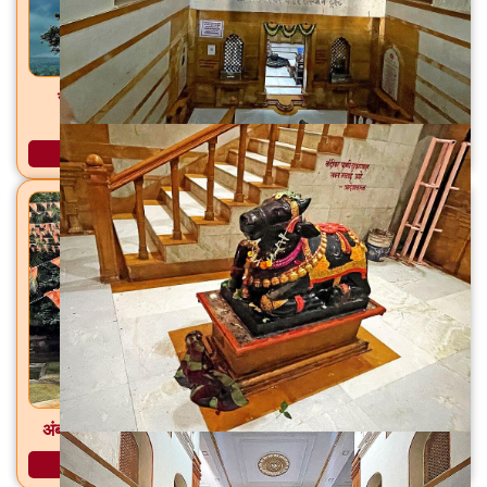
सांब सदाशिव मंदिर डोंगरगाव (शिव), ता. फुलंब्री, जि. छत्रपती
संभाजीनगर
अधिक माहिती
अंबऋषी गुहा मंदिर आमसरी, ता. सिल्लोड, जि. छत्रपती संभाजीनगर
अधिक माहिती