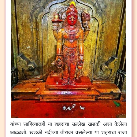
यांच्या
साहित्यातही
या
शहराचा
उल्लेख
खडकी
असा
केलेला
आढळतो
.
खडकी
नदीच्या
तीरावर
वसलेल्या
या
शहराचा
राजा