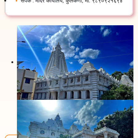
संपर्क
:
मंदिर
कार्यालय
,
कुलकर्णी
,
मो
.
९८९०९२१६९४