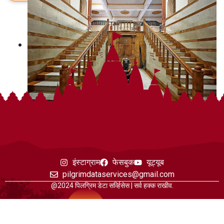
इंस्टाग्राम
फेसबुक
यूट्यूब
pilgrimdataservices@gmail.com
@2024 पिलग्रिम डेटा सर्व्हिसेस | सर्व हक्क राखीव.