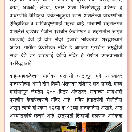
दऱ्या
,
धबधबे
,
लेण्या
,
पठार
असा
निसर्गसमृद्ध
परिसर
हे
पाचगणीचे
वैशिष्ट्य
.
पर्यटनदृष्ट्या
खास
असलेल्या
पाचगणीला
ऐतिहासिक
व
धार्मिकदृष्ट्याही
महत्त्व
आहे
.
पाचगणी
शहरालगत
असलेले
दांडेघर
येथील
प्राचीन
केदारेश्वर
व
शहरातील
जागृत
घाटजाई
देवी
ही
दोन
मंदिरे
हजारो
भाविकांची
श्रद्धास्थाने
आहेत
.
यातील
केदारेश्वर
मंदिर
हे
आपल्या
प्राचीन
समृद्धीची
साक्ष
देते
तर
घाटजाई
देवीचे
मंदिर
हे
येथील
उत्सवांसाठी
प्रसिद्ध
आहे
.
वाई
–
महाबळेश्वर
मार्गावर
पसरणी
घाटातून
पुढे
आल्यावर
पाचगणीच्या
आधी
दोन
किमी
अंतरावर
दांडेघर
गाव
लागते
.
मुख्य
मार्गापासून
जेमतेम
२००
मिटर
अंतरावर
गावाच्या
मध्यभागी
प्राचीन
केदारेश्वराचे
मंदिर
आहे
.
मंदिर
हेमाडपंती
शैलीतील
असून
त्याचे
बांधकाम
१२व्या
वा
१३व्या
शतकातील
असावे
,
असे
अभ्यासकांचे
म्हणणे
आहे
.
छत्रपती
शिवाजी
महाराज
अनेकदा