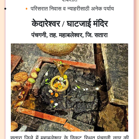
परिसरात
निवास
व
न्याहरीसाठी
अनेक
पर्याय
केदारेश्वर / घाटजाई मंदिर
पंचगनी, तह. महाबलेश्वर, जि. सतारा
सतारा जिले में महाबलेश्वर के निकट स्थित पंचगनी नगर की