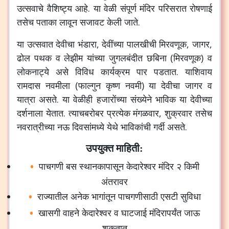
उत्सवाचे
वैशिष्ट्य
आहे
.
या
वेळी
संपूर्ण
मंदिर
परिसरात
रोषणाई
तसेच
पताका
लावून
सजावट
केली
जाते
.
या
उत्सवात
देवीचा
भंडारा
,
देवींच्या
पालखीची
मिरवणूक
,
जागर
,
ढोल
पथक
व
लेझीम
यांच्या
जुगलबंदीत
छबिना
(
मिरवणूक
)
व
लोकनाट्ये
असे
विविध
कार्यक्रम
पार
पडतात
.
याशिवाय
रामदास
नवमीला
(
फाल्गुन
कृष्ण
नवमी
)
या
देवीचा
जागर
व
यात्रा
असते
.
या
वेळीही
हजारोंच्या
संख्येने
भाविक
या
देवीच्या
दर्शनाला
येतात
.
त्याचबरोबर
प्रत्येक
मंगळवार
,
शुक्रवार
तसेच
नवरात्रीच्या
नऊ
दिवसांमध्ये
येथे
भाविकांची
गर्दी
असते
.
उपयुक्त माहिती:
पाचगणी
बस
स्थानकापासून
केदारेश्वर
मंदिर
२
किमी
अंतरावर
राज्यातील
अनेक
भागांतून
पाचगणीसाठी
एसटी
सुविधा
खासगी
वाहने
केदारेश्वर
व
घाटजाई
मंदिरापर्यंत
जाऊ
शकतात