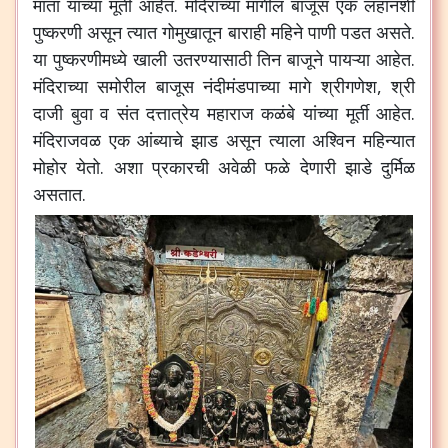
माता
यांच्या
मूर्ती
आहेत
.
मंदिराच्या
मागील
बाजूस
एक
लहानशी
पुष्करणी
असून
त्यात
गोमुखातून
बाराही
महिने
पाणी
पडत
असते
.
या
पुष्करणीमध्ये
खाली
उतरण्यासाठी
तिन
बाजूने
पायऱ्या
आहेत
.
मंदिराच्या
समोरील
बाजूस
नंदीमंडपाच्या
मागे
श्रीगणेश
,
श्री
दाजी
बुवा
व
संत
दत्तात्रेय
महाराज
कळंबे
यांच्या
मूर्ती
आहेत
.
मंदिराजवळ
एक
आंब्याचे
झाड
असून
त्याला
अश्विन
महिन्यात
मोहोर
येतो
.
अशा
प्रकारची
अवेळी
फळे
देणारी
झाडे
दुर्मिळ
असतात
.