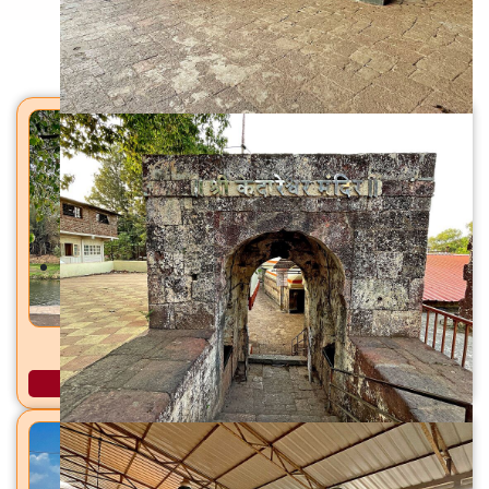
मंदिरे
मेणेश्वर मंदिर / विष्णू मंदिर मेणवली, ता. वाई, जि. सातारा
अधिक माहिती