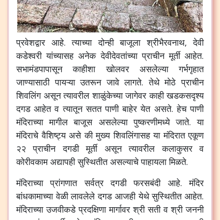
प्रवेशद्वार
आहे
.
त्याच्या
दोन्ही
बाजूला
श्रीभैरवनाथ
,
देवी
कडेश्वरी
यांच्यासह
अनेक
देवीदेवतांच्या
प्राचीन
मूर्ती
आहेत
.
सभामंडपापासून
काहीशा
खोलवर
असलेल्या
गर्भगृहात
जाण्यासाठी
पायऱ्या
उतरून
जावे
लागते
.
तेथे
मोठे
प्राचीन
शिवलिंग
असून
त्यावरील
शाळुंकेच्या
जागेवर
काही
खडकसदृश्य
दगड
आहेत
व
त्यातून
सतत
पाणी
बाहेर
येत
असते
.
हेच
पाणी
मंदिराच्या
मागील
बाजूस
असलेल्या
पुष्करणीमध्ये
जाते
.
या
मंदिराचे
वैशिष्ट्य
असे
की
मुख्य
शिवलिंगासह
या
मंदिरात
एकूण
२२
प्राचीन
दगडी
मूर्ती
असून
त्यावरील
कलाकुसर
व
कोरीवकाम
अद्यापही
सुस्थितीत
असल्याचे
पाहायला
मिळते
.
मंदिराच्या
प्रांगणात
सर्वत्र
दगडी
फरसबंदी
आहे
.
मंदिर
बांधकामाच्या
वेळी
लावलेले
दगड
आजही
येथे
सुस्थितीत
आहेत
.
मंदिराच्या
उजवीकडे
प्रदक्षिणा
मार्गावर
श्री
सती
व
श्री
जननी