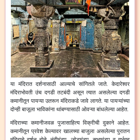
या
मंदिरात
दर्शनासाठी
आल्याचे
सांगितले
जाते
.
केदारेश्वर
मंदिराभोवती
उंच
दगडी
तटबंदी
असून
त्यात
असलेल्या
दगडी
कमानीतून
पायऱ्या
उतरून
मंदिराकडे
जावे
लागते
.
या
पायऱ्यांच्या
दोन्ही
बाजूला
भाविकांना
थांबण्यासाठी
ओवऱ्या
बांधलेल्या
आहेत
.
मंदिराच्या
कमानीजवळ
पुजासाहित्य
विक्रीची
दुकाने
आहेत
.
कमानीतून
प्रवेश
केल्यावर
खालच्या
बाजुला
असलेल्या
पुरातन
मंदिराचे
दर्शन
होते
.
नंदीमंडप
,
जोडमंडप
,
सभामंडप
व
गर्भगृह