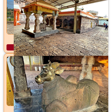
कृष्णामाई मंदिर प्रिती संगम, कराड, ता. कराड, जि. सातारा
अधिक माहिती
जानाई देवी राजाळे, ता. फलटण, जि. फलटण