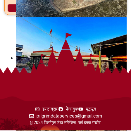
अधिक माहिती
इंस्टाग्राम
फेसबुक
यूट्यूब
pilgrimdataservices@gmail.com
@2024 पिलग्रिम डेटा सर्व्हिसेस | सर्व हक्क राखीव.