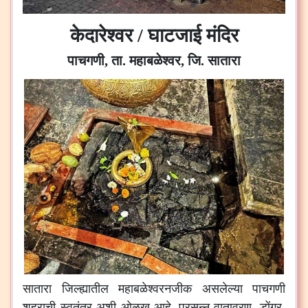
केदारेश्वर / घाटजाई मंदिर
पाचगणी, ता. महाबळेश्वर, जि. सातारा
सातारा
जिल्ह्यातील
महाबळेश्वरनजीक
असलेल्या
पाचगणी
शहराची
स्वतंत्र
अशी
ओळख
आहे
.
प्रसन्न
वातावरण
,
डोंगर
,