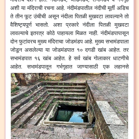
अशी
या
मंदिराची
रचना
आहे
.
नंदीमंडपातील
नंदीची
मूर्ती
अडिच
ते
तीन
फूट
उंचीची
असून
नंदीला
पितळी
मुखवटा
लावल्याने
तो
वैशिष्ट्यपूर्ण
भासतो
.
अशा
प्रकारे
नंदीला
पितळी
मुखवटा
लावल्याचे
इतरत्र
कोठे
पाहायला
मिळत
नाही
.
नंदीमंडपापासून
दोन
फुटांवरच
मुख्य
मंदिराचा
जोडमंडप
आहे
.
मुख्य
सभामंडपाला
जोडून
असलेल्या
या
जोडमंडपात
१०
दगडी
खांब
आहेत
.
तर
सभामंडपात
१६
खांब
आहेत
.
हे
सर्व
खांब
गोलाकार
धाटणीचे
आहेत
.
सभामंडपातून
गर्भगृहात
जाण्यासाठी
एक
लहानसे