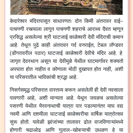
केदारेश्वर
मंदिरापासून
साधारणतः
दोन
किमी
अंतरावर
वाई
–
पाचगणी
रस्त्याला
लागून
पाचगणी
शहराचे
आराध्य
दैवत
म्हणून
प्रसिद्ध
असलेल्या
श्री
घाटजाई
काळेश्वरी
देवी
मंदिराची
कमान
आहे
.
तेथून
पुढे
काही
अंतरावर
गर्द
वनराईत
,
टेबल
लॅण्डवर
(
डोंगरावरील
पठार
)
घाटजाई
काळेश्वरी
देवीचे
मंदिर
आहे
.
हे
जागृत
देवस्थान
असून
या
देवीमुळे
येथील
घाटमार्गावर
शक्यतो
अपघात
होत
नाहीत
व
कोणाला
मोठी
दुखापत
होत
नाही
,
अशी
या
परिसरातील
भाविकांची
श्रद्धा
आहे
.
निसर्गसमृद्ध
परिसरात
वास्तव्य
करून
असलेली
ही
देवी
नवसाला
पावणारी
आहे
,
अशी
मान्यता
आहे
.
येथून
जवळच
असलेल्या
पसरणी
येथील
भैरवनाथाची
यात्रा
पार
पडल्यानंतर
माघ
वद्य
नवमी
आणि
दशमीला
घाटजाई
काळेश्वरीचा
वार्षिक
यात्रोत्सव
सुरू
होतो
.
यावेळी
झांजांच्या
तालावर
ढोल
वाजविणाऱ्यांमध्ये
होणारी
चढाओढ
आणि
गुलाल
–
खोबऱ्याची
उधळण
हे
या