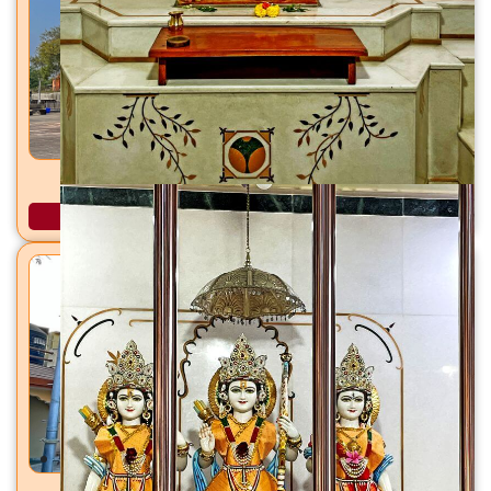
रामेश्वर महादेव मंदिर वरठ पाटिया, मांडवी, जि. सुरत
अधिक माहिती