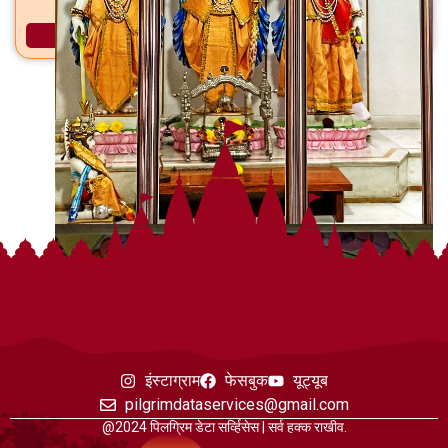
जुना हनुमानजी मंदिर भीमपोर, सुरत, जिल्हा सुरत
अधिक माहिती
इंस्टाग्राम
फेसबुक
यूट्यूब
pilgrimdataservices@gmail.com
@2024 पिलग्रिम डेटा सर्व्हिसेस | सर्व हक्क राखीव.