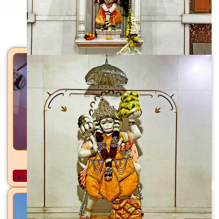
मंदिरे
सप्तशृंगी मंदिर सलाबतपुरा, सुरत, जि. सुरत
अधिक माहिती