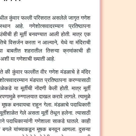
मधील
कुंवार
फल्ली
परिसरात
असलेले
जागृत
गणेश
ास्थान
आहे
.
गणेशोत्सवादरम्यान
प्रतिष्ठापना
उंचीची
ही
मूर्ती
बनवण्यात
आली
होती
.
मात्र
एक
तिचे
विसर्जन
करता
न
आल्याने
,
येथे
या
मंदिराची
या
बाबतीत
शहरातील
तिसऱ्या
क्रमांकाची
ही
,
अशी
या
गणेशाची
ख्याती
आहे
.
ते
की
कुंवार
फल्लीत
वीर
गणेश
मंडळाचे
हे
मंदिर
शोत्सवादरम्यान
मंडपात
प्रतिष्ठापना
करण्यासाठी
शाळेकडे
या
मूर्तीची
नोंदणी
केली
होती
.
मात्र
मूर्ती
पणामुळे
रुग्णालयात
दाखल
करावे
लागले
.
त्यामुळे
मूषक
बनवायचा
राहून
गेला
.
मंडळाचे
पदाधिकारी
मूर्तीशाळेत
गेले
असता
मूर्ती
तेथून
हलेना
.
त्यासाठी
ाने
पदाधिकाऱ्यांनी
गणेशाला
साकडे
घातले
.
काही
न
बगले
यांच्याकडून
मूषक
बनवून
आणला
.
दुसऱ्या