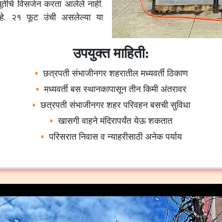
ूर्तीचे
विसर्जन
करता
आलेले
नाही
.
े
.
२१
फूट
उंची
असलेल्या
या
उपयुक्त माहिती:
छत्रपती
संभाजीनगर
शहरातील
मध्यवर्ती
ठिकाण
मध्यवर्ती बस स्थानकापासून तीन किमी अंतरावर
छत्रपती संभाजीनगर शहर परिवहन बसची सुविधा
खासगी वाहने मंदिरापर्यंत येऊ शकतात
परिसरात निवास व न्याहरीसाठी अनेक पर्याय