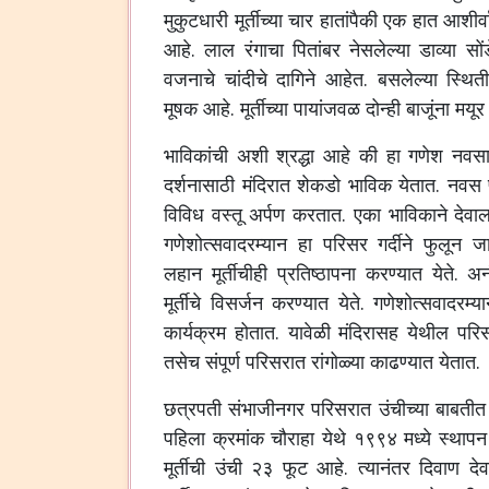
मुकुटधारी
मूर्तीच्या
चार
हातांपैकी
एक
हात
आशीर्व
आहे
.
लाल
रंगाचा
पितांबर
नेसलेल्या
डाव्या
सों
वजनाचे
चांदीचे
दागिने
आहेत
.
बसलेल्या
स्थित
मूषक
आहे
.
मूर्तीच्या
पायांजवळ
दोन्ही
बाजूंना
मयूर
भाविकांची
अशी
श्रद्धा
आहे
की
हा
गणेश
नवस
दर्शनासाठी
मंदिरात
शेकडो
भाविक
येतात
.
नवस
विविध
वस्तू
अर्पण
करतात
.
एका
भाविकाने
देवा
गणेशोत्सवादरम्यान
हा
परिसर
गर्दीने
फुलून
ज
लहान
मूर्तीचीही
प्रतिष्ठापना
करण्यात
येते
.
अन
मूर्तीचे
विसर्जन
करण्यात
येते
.
गणेशोत्सवादरम्य
कार्यक्रम
होतात
.
यावेळी
मंदिरासह
येथील
परि
तसेच
संपूर्ण
परिसरात
रांगोळ्या
काढण्यात
येतात
.
छत्रपती
संभाजीनगर
परिसरात
उंचीच्या
बाबतीत
पहिला
क्रमांक
चौराहा
येथे
१९९४
मध्ये
स्थापन
मूर्तीची
उंची
२३
फूट
आहे
.
त्यानंतर
दिवाण
दे