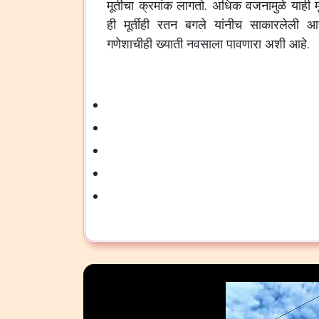
मूर्तीचा
क्रमांक
लागतो
.
अधिक
वजनामुळे
याही
म
ही
मूर्तीही
रतन
बगले
यांनीच
साकारलेली
आह
गणेशाचीही
ख्याती
नवसाला
पावणारा
अशी
आहे
.