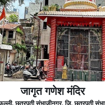
जागृत गणेश मंदिर
 फल्ली, छत्रपती संभाजीनगर, जि. छत्रपती सं