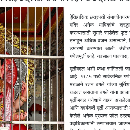
ऐतिहासिक
छत्रपती
संभाजीनगर
मंदिर
अनेक
भाविकांचे
श्रद्ध
करण्यासाठी
सुमारे
साडेतेरा
फूट
टनाहून
अधिक
वजन
असल्याने
,
उभारणी
करण्यात
आली
.
उंचीच्
गणेशमूर्ती
आहे
.
नवसाला
पावणारा
मूर्तीबद्दल
अशी
कथा
सांगितली
जा
आहे
.
१९८५
मध्ये
सार्वजनिक
गणे
मंडळाने
रतन
बगले
यांच्या
मूर्ति
घडवत
असताना
बगले
यांना
आजार
मूर्तीजवळ
गणेशाचे
वाहन
असलेला
आणि
कार्यकर्ते
मूर्ती
आणण्यासाठी
केलेले
अनेक
प्रयत्न
फोल
ठरल्य
पदाधिकाऱ्यांनी
रुग्णालयात
जाऊ