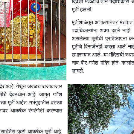
दिवशी
मंडळाचे
तीन
पदाधिकारी
च
मूर्ती
हलली
.
मूर्तीशाळेतून
आणल्यानंतर
मंडपात
पदाधिकाऱ्यांना
शक्य
झाले
नाही
.
असलेल्या
मूर्तीची
प्रतिष्ठापना
कर
मूर्तीचे
विसर्जनही
करता
आले
नाह
उभारण्यात
आले
.
या
मंदिराची
स्था
नाव
वीर
गणेश
मंदिर
होते
.
कालांत
लागले
.
दिर
आहे
.
येथून
जवळच
राजाबाजार
ीचे
देवस्थान
आहे
.
जागृत
गणेश
च्या
मूर्ती
आहेत
.
गर्भगृहातील
वरच्या
तावर
आकर्षक
रंगरंगोटी
करण्यात
साडेतेरा
फुटी
आकर्षक
मूर्ती
आहे
.