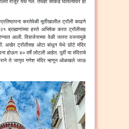
ालत
राजूर
येथे
गेले
.
तेथेही
साकडे
घातल्यावर
ही
प्रतिष्ठापना
करतेवेळी
मूर्तीखालील
ट्रॉली
काढणे
२१
ब्राह्मणांच्या
हस्ते
अभिषेक
करत
ट्रॉलीसह
ण्यात
आली
.
विसर्जनाच्या
वेळी
जास्त
वजनामुळे
ी
.
अखेर
ट्रॉलीसह
ओटा
बांधून
येथे
छोटे
मंदिर
पना
होऊन
४०
वर्षे
लोटली
आहेत
.
पूर्वी
या
मंदिराचे
राने
ते
जागृत
गणेश
मंदिर
म्हणून
ओळखले
जाऊ