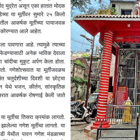
ाद
मुद्रेत
असून
एका
हातात
मोदक
डेच्या
या
मूर्तीवर
सुमारे
२५
किलो
ीतील
आकर्षक
मूर्तीच्या
पायाजवळ
कोरण्यात
आले
आहेत
.
ाला
पावणारा
आहे
.
त्यामुळे
त्याच्या
फेडण्यासाठी
अनेक
भाविक
देवाला
ला
चांदीचा
मुकुट
अर्पण
केला
होता
.
ातो
.
गणेशोत्सवात
या
मूर्तीजवळच
ंत
चतुर्दशीच्या
दिवशी
या
छोट्या
ान
येथे
भजन
,
कीर्तन
,
सांस्कृतिक
सरात
आकर्षक
रोषणाई
केली
जाते
या
मूर्तीचा
तिसरा
क्रमांक
लागतो
.
झालेल्या
गणेश
मूर्तीचा
लागतो
.
या
वडी
येथील
पावन
गणेश
मंडळाच्या