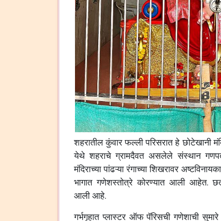
शहरातील
कुंवार
फल्ली
परिसरात
हे
छोटेखानी
मं
येथे
शहराचे
ग्रामदैवत
असलेले
संस्थान
गणपत
मंदिराच्या
पांढऱ्या
रंगाच्या
शिखरावर
अष्टविनायका
भागात
गणेशस्तोत्रे
कोरण्यात
आली
आहेत
.
छ
आली
आहे
.
गर्भगृहात
प्लास्टर
ऑफ
पॅरिसची
गणेशाची
सुमारे