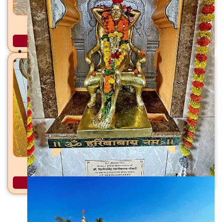
कृष्णामाई मंदिर प्रिती संगम, कराड, ता. कराड, जि. सातारा
अधिक माहिती
जानाई देवी राजाळे, ता. फलटण, जि. फलटण
अधिक माहिती