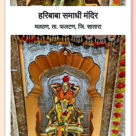
हरिबाबा समाधी मंदिर
मलठण, ता. फलटण, जि. सातारा