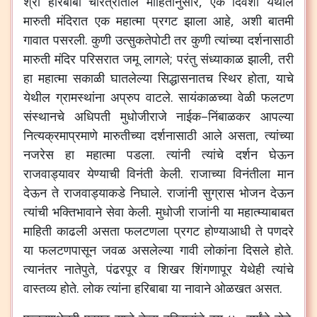
श्री
हरिबाबा
चरित्रातील
माहितीनुसार
,
एके
दिवशी
येथील
मारुती
मंदिरात
एक
महात्मा
प्रगट
झाला
आहे
,
अशी
बातमी
गावात
पसरली
.
कुणी
उत्सुकतेपोटी
तर
कुणी
त्यांच्या
दर्शनासाठी
मारुती
मंदिर
परिसरात
जमू
लागले
;
परंतु
संध्याकाळ
झाली
,
तरी
हा
महात्मा
सकाळी
घातलेल्या
सिद्धासनातच
स्थिर
होता
,
याचे
येथील
ग्रामस्थांना
अप्रुप
वाटले
.
सायंकाळच्या
वेळी
फलटण
संस्थानचे
अधिपती
मुधोजीराजे
नाईक
–
निंबाळकर
आपल्या
नित्यक्रमाप्रमाणे
मारुतीच्या
दर्शनासाठी
आले
असता
,
त्यांच्या
नजरेस
हा
महात्मा
पडला
.
त्यांनी
त्यांचे
दर्शन
घेऊन
राजवाड्यावर
येण्याची
विनंती
केली
.
राजाच्या
विनंतीला
मान
देऊन
ते
राजवाड्याकडे
निघाले
.
राजांनी
सुग्रास
भोजन
देऊन
त्यांची
भक्तिभावाने
सेवा
केली
.
मुधोजी
राजांनी
या
महात्म्याबाबत
माहिती
काढली
असता
फलटणला
प्रगट
होण्याआधी
ते
पणदरे
या
फलटणपासून
जवळ
असलेल्या
गावी
लोकांना
दिसले
होते
.
त्यानंतर
नातेपुते
,
पंढरपूर
व
शिखर
शिंगणापूर
येथेही
त्यांचे
वास्तव्य
होते
.
लोक
त्यांना
हरिबाबा
या
नावाने
ओळखत
असत
.