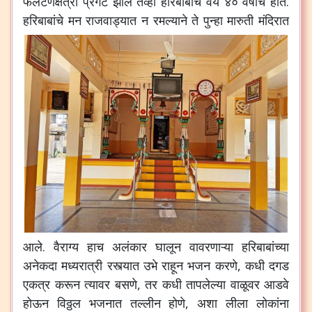
फलटणक्षेत्री
प्रगट
झाले
तेव्हा
हरिबाबांचे
वय
४०
वर्षांचे
होते
.
हरिबाबांचे
मन
राजवाड्यात
न
रमल्याने
ते
पुन्हा
मारुती
मंदिरात
आले
.
वैराग्य
हाच
अलंकार
घालून
वावरणाऱ्या
हरिबाबांच्या
अनेकदा
मध्यरात्री
रस्त्यात
उभे
राहून
भजन
करणे
,
कधी
दगड
एकत्र
करून
त्यावर
बसणे
,
तर
कधी
तापलेल्या
वाळूवर
आडवे
होऊन
विठ्ठल
भजनात
तल्लीन
होणे
,
अशा
लीला
लोकांना