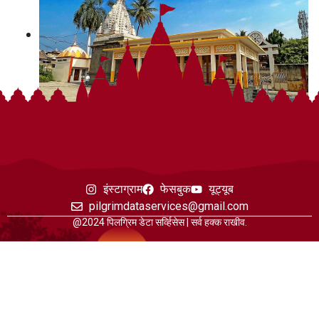
इंस्टाग्राम
फेसबुक
यूट्यूब
pilgrimdataservices@gmail.com
@2024 पिलग्रिम डेटा सर्व्हिसेस | सर्व हक्क राखीव.