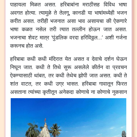
पाहायला
मिळत
असत
.
हरिबाबांना
मराठीसह
विविध
भाषा
अवगत
होत्या
.
त्यामुळे
ते
तेलगू
,
कानडी
या
भाषांमध्येही
भजन
करीत
असत
.
तरीही
भजनात
असा
भाव
असायचा
की
ऐकणारे
भाषा
कळत
नसेल
तरी
त्यात
तल्लीन
होऊन
जात
असत
.
भजनाचा
शेवट
मात्र
‘
पुंडलिक
वरदा
हरिविठ्ठल
…’
अशी
गर्जना
करूनच
होत
असे
.
हरिबाबा
कधी
कधी
मंदिरात
येत
असत
व
देवाचे
दर्शन
घेऊन
निघून
जात
.
कधी
ते
तिथे
सुरू
असलेले
कीर्तन
वा
प्रवचन
ऐकण्यासाठी
थांबत
,
तर
कधी
तेथेच
झोपी
जात
असत
.
कधी
ते
शांत
वाटत
,
तर
कधी
उग्र
भासत
.
हरिबाबा
गावातून
फिरत
असताना
त्यांच्या
कृतीतून
अनेकदा
कोणाचे
ना
कोणाचे
नुकसान