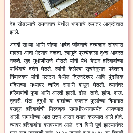
देह
सोडल्याचे
समजताच
येथील
भजनाचे
रूपांतर
आक्रोशात
झाले
.
अगदी
साध्या
आणि
सोप्या
भाषेत
जीवनाचे
तत्त्वज्ञान
सांगणारा
महात्मा
आता
भेटणार
नव्हता
,
त्यामुळे
प्रत्येकाला
दुःख
आवरत
नव्हते
.
खुद्द
मुधोजीराजे
भोसले
यांनी
येथे
येऊन
हरिबाबांच्या
पार्थिवाचे
दर्शन
घेतले
.
त्यांनी
केलेल्या
सूचनेनुसार
पर्वतराव
निंबाळकर
यांनी
मलठण
येथील
त्रिजटेश्‍वर
आणि
पुंडलिक
मंदिराच्या
मध्यावर
त्वरित
समाधी
बांधून
घेतली
.
त्यानंतर
हरिबाबांची
पूजा
आणि
आरती
झाली
.
ढोल
,
ताशे
,
झांज
,
शंख
,
तुतारी
,
घंटा
,
दुंदुभी
या
वाद्यांच्या
गजरात
फुलांच्या
विमानात
बसवून
हरिबाबांची
मिरवणूक
समाधीस्थानापर्यंत
आणण्यात
आली
.
समाधीच्या
आत
उत्तम
आसन
तयार
करण्यात
आले
होते
,
त्यावर
हरिबाबांना
बसवण्यात
आले
.
सर्व
विधी
पूर्ण
झाल्यानंतर
माघ
शुद्ध
एकादशी
शके
१८२०
म्हणजे
इ
.
स
.
१८९८
या
दिवशी