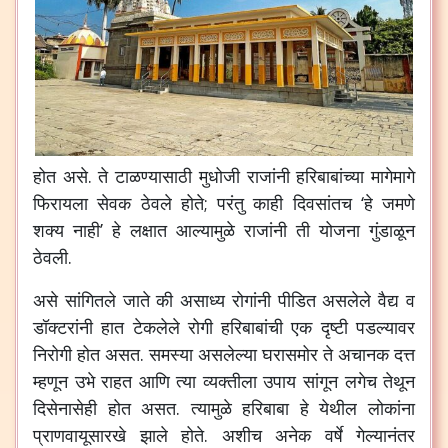
होत
असे
.
ते
टाळण्यासाठी
मुधोजी
राजांनी
हरिबाबांच्या
मागेमागे
फिरायला
सेवक
ठेवले
होते
;
परंतु
काही
दिवसांतच
‘
हे
जमणे
शक्य
नाही
’
हे
लक्षात
आल्यामुळे
राजांनी
ती
योजना
गुंडाळून
ठेवली
.
असे
सांगितले
जाते
की
असाध्य
रोगांनी
पीडित
असलेले
वैद्य
व
डॉक्टरांनी
हात
टेकलेले
रोगी
हरिबाबांची
एक
दृष्टी
पडल्यावर
निरोगी
होत
असत
.
समस्या
असलेल्या
घरासमोर
ते
अचानक
दत्त
म्हणून
उभे
राहत
आणि
त्या
व्यक्तीला
उपाय
सांगून
लगेच
तेथून
दिसेनासेही
होत
असत
.
त्यामुळे
हरिबाबा
हे
येथील
लोकांना
प्राणवायूसारखे
झाले
होते
.
अशीच
अनेक
वर्षे
गेल्यानंतर