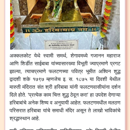
अक्कलकोट
येथे
स्वामी
समर्थ
,
शेगावमध्ये
गजानन
महाराज
आणि
शिर्डीत
साईबाबा
यांच्यासारख्या
विभूती
ज्याप्रमाणे
प्रगट
झाल्या
,
त्याचप्रमाणे
फलटणच्या
पवित्र
भूमीत
अश्विन
शुद्ध
द्वादशी
शके
१७९७
म्हणजेच
इ
.
स
.
१८७५
या
दिवशी
येथील
मारुती
मंदिरात
संत
श्री
हरिबाबा
यांनी
फलटणवासीयांना
दर्शन
दिले
होते
. ‘
प्रत्येक
काम
चित्त
शुद्ध
ठेवून
करा
’
हा
उपदेश
देणाऱ्या
हरिबाबांचे
अनेक
शिष्य
व
अनुयायी
आहेत
.
फलटणमधील
मलठण
परिसरात
हरिबाबा
यांचे
समाधी
मंदिर
असून
ते
लाखो
भाविकांचे
श्रद्धास्थान
आहे
.