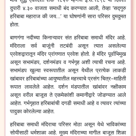
दुपारी
४
.
३०
वाजता
समाधी
बंद
करण्यात
आली
,
तेव्हा
‘
सद्गुरु
हरिबाबा
महाराज
की
जय
…’
या
घोषणांनी
सारा
परिसर
दुमदुमत
होता
.
बाणगंगा
नदीच्या
किनाऱ्यावर
संत
हरिबाबा
समाधी
मंदिर
आहे
.
मंदिराला
सर्व
बाजूंनी
तटबंदी
असून
त्यात
असलेल्या
प्रवेशद्वारातून
मंदिर
प्रांगणात
प्रवेश
होतो
.
हे
मंदिर
पूर्वाभिमुख
असून
सभामंडप
,
दर्शनमंडप
व
गर्भगृह
अशी
त्याची
रचना
आहे
.
सभामंडप
खुल्या
स्वरूपातील
असून
येथील
प्रत्येक
लाकडी
खांबावर
हरिबाबांच्या
आयुष्यातील
महत्त्वाचे
प्रसंग
चित्र
–
माहिती
रूपात
लावलेले
आहेत
.
दर्शन
मंडपातील
खांबांवर
नक्षीकाम
असून
वरील
बाजूस
ते
एकमेकांशी
कमानीद्वारे
जोडण्यात
आले
आहेत
.
गर्भगृहात
हरिबाबांची
दगडी
समाधी
आहे
व
त्यावर
त्यांच्या
पादुका
कोरलेल्या
आहेत
.
हरिबाबा
समाधी
मंदिराचा
परिसर
मोठा
असून
येथे
भाविकांच्या
सोयीसाठी
धर्मशाळा
आहे
.
मुख्य
मंदिराच्या
मागील
बाजूस
शिळा