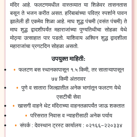
मंदिर
आहे
.
फलटणमधील
वास्तव्यात
या
शिळेवर
तासनतास
बसून
ते
भजन
करीत
असत
.
हरिबाबांच्या
पवित्र
स्पर्शाने
पावन
झालेली
ही
एकमेव
शिळा
आहे
.
माघ
शुद्ध
पंचमी
(
वसंत
पंचमी
)
ते
माघ
शुद्ध
द्वादशीपर्यंत
महाराजांच्या
पुण्यतिथीचा
सोहळा
येथे
मोठ्या
उत्साहात
पार
पडतो
.
याशिवाय
अश्विन
शुद्ध
द्वादशीला
महाराजांचा
प्रगटदिन
सोहळा
असतो
.
उपयुक्त माहिती:
फलटण
बस
स्थानकापासून
१
.
५
किमी
,
तर
साताऱ्यापासून
७४
किमी
अंतरावर
पुणे
व
सातारा
जिल्ह्यातील
अनेक
भागांतून
फलटण
येथे
एसटीची
सेवा
खासगी
वाहने
थेट
मंदिराच्या
वाहनतळापर्यंत
जाऊ
शकतात
परिसरात
निवास
व
न्याहरीसाठी
अनेक
पर्याय
संपर्क
:
देवस्थान
ट्रस्ट
कार्यालय
:
०२१६६
–
२२०३३४