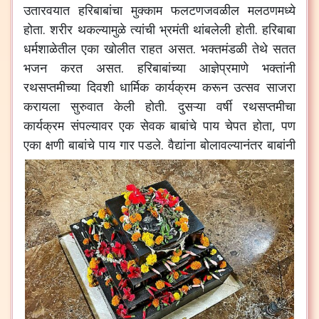
उतारवयात
हरिबाबांचा
मुक्काम
फलटणजवळील
मलठणमध्ये
होता
.
शरीर
थकल्यामुळे
त्यांची
भ्रमंती
थांबलेली
होती
.
हरिबाबा
धर्मशाळेतील
एका
खोलीत
राहत
असत
.
भक्तमंडळी
तेथे
सतत
भजन
करत
असत
.
हरिबाबांच्या
आज्ञेप्रमाणे
भक्तांनी
रथसप्तमीच्या
दिवशी
धार्मिक
कार्यक्रम
करून
उत्सव
साजरा
करायला
सुरुवात
केली
होती
.
दुसऱ्या
वर्षी
रथसप्तमीचा
कार्यक्रम
संपल्यावर
एक
सेवक
बाबांचे
पाय
चेपत
होता
,
पण
एका
क्षणी
बाबांचे
पाय
गार
पडले
.
वैद्यांना
बोलावल्यानंतर
बाबांनी