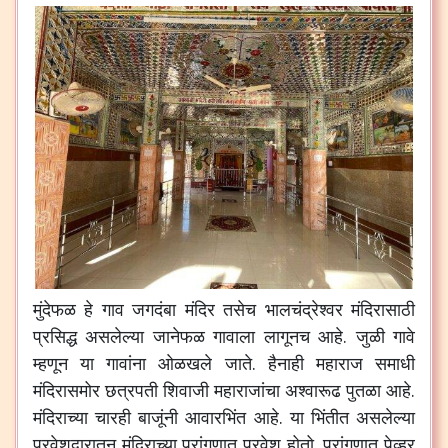
मुंदेफळ हे गाव जगदंबा मंदिर तसेच भालचंद्रेश्वर मंदिरासाठी
प्रसिद्ध असलेल्या जानेफळ गावाला लागूनच आहे. जुळी गावे
म्हणून या गावांना ओळखले जाते. हैनाही महाराज समाधी
मंदिरासमोर छत्रपती शिवाजी महाराजांचा अश्वारूढ पुतळा आहे.
मंदिराच्या चारही बाजूंनी आवारभिंत आहे. या भिंतीत असलेल्या
प्रवेशद्वारातून मंदिराच्या प्रांगणात प्रवेश होतो. प्रांगणात पेव्हर