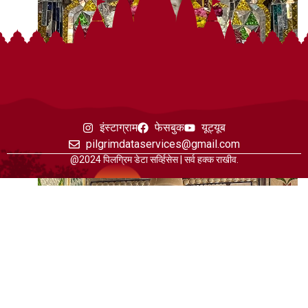
इंस्टाग्राम
फेसबुक
यूट्यूब
pilgrimdataservices@gmail.com
@2024 पिलग्रिम डेटा सर्व्हिसेस | सर्व हक्क राखीव.