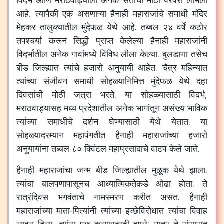
विदर्भ आणि मराठवाड्याला अनेक संतांची मोठी परंपरा लाभली
आहे. त्यापैकी एक असणाऱ्या हैनाही महाराजांचे समाधी मंदिर
मेहकर तालुक्यातील मुंदेफळ येथे आहे. तब्बल २४ वर्षे कठोर
तपश्चर्या करून सिद्धी प्राप्त केलेल्या हैनाही महाराजांनी
विदर्भातील अनेक गावांमध्ये विविध लीला केल्या. बुलडाणा तसेच
बीड जिल्ह्यात त्यांचे हजारो अनुयायी आहेत. चैत्र महिन्यात
त्यांच्या संजीवन समाधी सोहळ्यानिमित्त मुंदेफळ येथे दहा
दिवसांची मोठी जत्रा भरते. या सोहळ्यासाठी विदर्भ,
मराठवाड्यासह मध्य प्रदेशातील अनेक भागांतून असंख्य भाविक
त्यांच्या समाधीचे दर्शन घेण्यासाठी येथे येतात. या
सोहळ्यादरम्यान महापंगतीत हैनाही महाराजांच्या हजारो
अनुयायांना तब्बल ८० क्विंटल महाप्रसादाचे वाटप केले जाते.
हैनाही महाराजांचा जन्म बीड जिल्ह्यातील मुळूक येथे झाला.
त्यांचा बालपणापासूनच आध्यात्मिकतेकडे ओढा होता. ते
रात्रंदिवस भगवंताचे नामस्मरण करीत असत. हैनाही
महाराजांच्या माता-पित्यांनी त्यांच्या इच्छेविरोधात त्यांचा विवाह