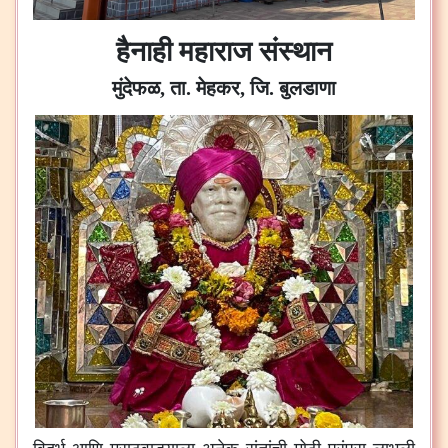
हैनाही महाराज संस्थान
मुंदेफळ, ता. मेहकर, जि. बुलडाणा