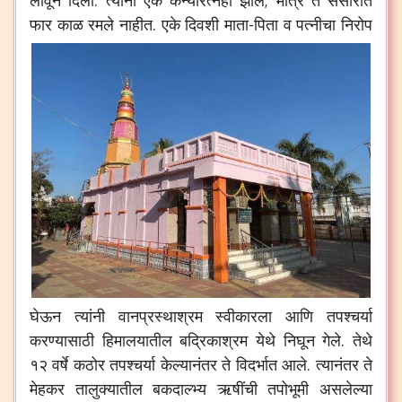
लावून दिला. त्यांना एक कन्यारत्नही झाले; मात्र ते संसारात
फार काळ रमले नाहीत.
एके दिवशी माता-पिता व पत्नीचा निरोप
घेऊन त्यांनी वानप्रस्थाश्रम स्वीकारला आणि तपश्चर्या
करण्यासाठी हिमालयातील बद्रिकाश्रम येथे निघून गेले. तेथे
१२ वर्षे कठोर तपश्चर्या केल्यानंतर ते विदर्भात आले. त्यानंतर ते
मेहकर तालुक्यातील बकदाल्भ्य ऋषींची तपोभूमी असलेल्या