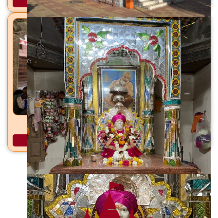
अधिक माहिती
रेणुका देवी मंदिर चिखली, ता. चिखली. जि. बुलडाणा
अधिक माहिती