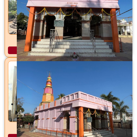
विष्णू मंदिर सातगाव-भुसारी, तालुका चिखली, जि. बुलडाणा
अधिक माहिती
जगदंबा देवी मंदिर सव, ता. बुलडाणा, जि. बुलडाणा