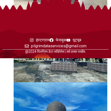
इंस्टाग्राम
फेसबुक
यूट्यूब
pilgrimdataservices@gmail.com
@2024 पिलग्रिम डेटा सर्व्हिसेस | सर्व हक्क राखीव.