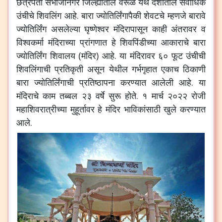
छत्रपती
संभाजीनगर
जिल्ह्यातील
वेरूळ
येथे
देशातील
सर्वाधिक
उंचीचे
शिवलिंग
आहे
.
बारा
ज्योतिर्लिंगापैकी
शेवटचे
म्हणजे
बारावे
ज्योतिर्लिंग
असलेल्या
घृष्णेश्वर
मंदिरापासून
काही
अंतरावर
व
विश्वकर्मा
मंदिराच्या
प्रांगणात
हे
शिवपिंडीच्या
आकाराचे
बारा
ज्योतिर्लिंग
शिवालय
(
मंदिर
)
आहे
.
या
मंदिरावर
६०
फूट
उंचीची
शिवलिंगाची
प्रतिकृती
असून
येथील
गर्भगृहात
एकाच
ठिकाणी
बारा
ज्योतिर्लिंगाची
प्रतिष्ठापना
करण्यात
आलेली
आहे
.
या
मंदिराचे
काम
तब्बल
२३
वर्षे
सुरू
होते
.
१
मार्च
२०२२
रोजी
महाशिवरात्रीच्या
मुहूर्तावर
हे
मंदिर
भाविकांसाठी
खुले
करण्यात
आले
.