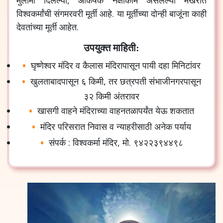
विश्वकर्मांची
संगमरवरी
मूर्ती
आहे
.
या
मूर्तीच्या
दोन्ही
बाजूंना
काही
देवतांच्या
मूर्ती
आहेत
.
उपयुक्त माहिती:
घृष्णेश्वर
मंदिर
व
कैलास
मंदिरापासून
पायी
दहा
मिनिटांवर
खुलताबादपासून
६
किमी
,
तर
छत्रपती
संभाजीनगरपासून
३२
किमी
अंतरावर
खासगी
वाहने
मंदिराच्या
वाहनतळापर्यंत
येऊ
शकतात
मंदिर
परिसरात
निवास
व
न्याहरीसाठी
अनेक
पर्याय
संपर्क
:
विश्वकर्मा
मंदिर
,
मो
.
९४२२३९४४९८