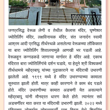
जगप्रसिद्ध
वेरूळ
लेणी
व
तेथील
कैलास
मंदिर
,
घृष्णेश्वर
ज्योतिर्लिंग
मंदिर
,
लक्षविनायक
मंदिर
,
संत
जनार्दन
स्वामी
आश्रम
आदी
प्रसिद्ध
तीर्थस्थळे
असलेल्या
वेरूळच्या
लौकिकात
या
बारा
ज्योतिर्लिंग
शिवालयामुळे
आणखी
भर
पडली
आहे
.
वेरूळहून
कन्नडकडे
जाणाऱ्या
मार्गावर
हे
मंदिर
आहे
.
एकाच
मंदिरात
बारा
ज्योतिर्लिंगांचे
दर्शन
घडावे
,
या
हेतूने
श्री
विश्वकर्मा
तीर्थधामचे
महेंद्रबापू
यांच्या
पुढाकाराने
या
मंदिराची
उभारणी
झालेली
आहे
.
१९९९
मध्ये
हे
मंदिर
उभारण्याच्या
कामाला
सुरुवात
झाली
होती
.
मात्र
काही
कारणाने
ते
काम
बंद
पडले
होते
.
मंदिर
उभारणीच्या
कामात
अडचणी
येत
असल्याने
महेंद्रबापू
यांनी
मौनव्रत
धारण
केले
होते
.
त्यानंतर
सर्व
अडचणींवर
मात
करत
या
मंदिराची
उभारणी
झाली
.
२०२२
मध्ये
मंदिराच्या
लोकार्पण
सोहळ्यापूर्वी
पाच
दिवस
येथे
शिवलिंग