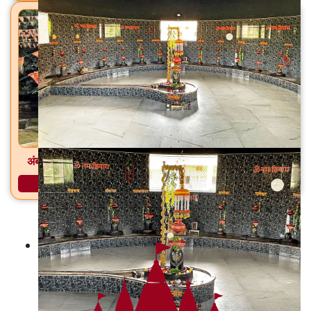
अंबऋषी गुहा मंदिर आमसरी, ता. सिल्लोड, जि. छत्रपती संभाजीनगर
अधिक माहिती