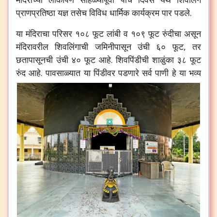
प्राणप्रतिष्ठा
यज्ञ
तसेच
विविध
धार्मिक
कार्यक्रम
पार
पडले
.
या
मंदिराचा
परिसर
१०८
फूट
लांबी
व
१०९
फूट
रुंदीचा
असून
मंदिरावरील
शिवलिंगाची
जमिनीपासून
उंची
६०
फूट
,
तर
छतापासूनची
उंची
४०
फूट
आहे
.
शिवपिंडीची
शाळुंका
३८
फूट
रुंद
आहे
.
पावसाळ्यात
या
पिंडीवर
पडणारे
सर्व
पाणी
हे
या
भव्य