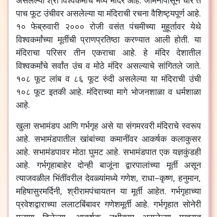
पाच
फूट
उंचीवर
असलेल्या
या
मंदिराची
रचना
वैशिष्ट्यपूर्ण
आहे
.
१०
फेब्रुवारी
२०००
रोजी
वसंत
पंचमीच्या
मुहूर्तावर
येथे
विश्वकर्मांच्या
मूर्तीची
प्राणप्रतिष्ठा
करण्यात
आली
होती
.
या
मंदिराचा
परिसर
तीन
एकराचा
आहे
.
हे
मंदिर
देशातील
विश्वकर्मांचे
सर्वांत
उंच
व
मोठे
मंदिर
असल्याचे
सांगितले
जाते
.
१०८
फूट
लांब
व
८६
फूट
रुंदी
असलेल्या
या
मंदिराची
उंची
१०८
फूट
इतकी
आहे
.
मंदिराच्या
मागे
भोजनशाळा
व
धर्मशाळा
आहे
.
खुला
सभामंडप
आणि
गर्भगृह
असे
या
संगमरवरी
मंदिराचे
स्वरूप
आहे
.
सभामंडपातील
खांबांच्या
कमानींवर
आकर्षक
कलाकुसर
आहे
.
सभामंडपावर
मोठा
घुमट
आहे
.
सभामंडपात
एक
यज्ञकुंडही
आहे
.
गर्भगृहाबाहेर
दोन्ही
बाजूंना
द्वारपालांच्या
मूर्ती
असून
त्याजवळील
भिंतींवरील
देवळ्यांमध्ये
गणेश
,
राधा
–
कृष्ण
,
हनुमान
,
महिषासुरमर्दिनी
,
श्रीरामपंचायतन
या
मूर्ती
आहेत
.
गर्भगृहाच्या
प्रवेशद्वाराच्या
ललाटबिंबावर
गणेशमूर्ती
आहे
.
गर्भगृहात
सोनेरी
मुलामा
दिलेल्या
,
आकर्षक
नक्षीकाम
असलेल्या
मखरात