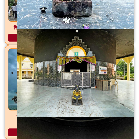
सिद्धेश्वर महादेव मंदिर पाल, ता. फुलंब्री, जि. छत्रपती संभाजीनगर
अधिक माहिती
सांब सदाशिव मंदिर डोंगरगाव (शिव), ता. फुलंब्री, जि. छत्रपती
संभाजीनगर
अधिक माहिती