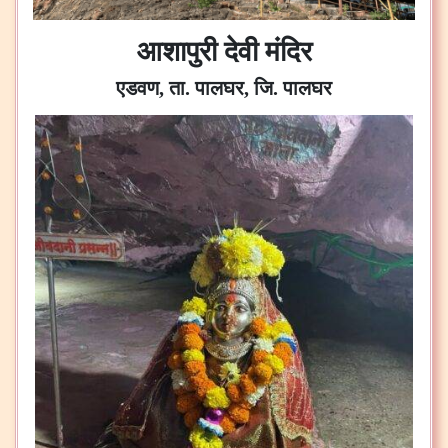
आशापुरी देवी मंदिर
एडवण, ता. पालघर, जि. पालघर