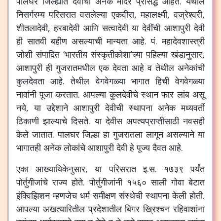
पालघर जिल्ह्यात देवींची अनेक मंदिरे प्रसिद्ध आहेत. येथील
निसर्गरम्य परिसरात वसलेल्या एकवीरा, महालक्ष्मी, वज्रेश्वरी,
शीतलादेवी, हरबादेवी आणि सत्वादेवी या देवींची आशापुरी देवी
ही सातवी बहीण असल्याची मान्यता आहे. पं. महादेवशास्त्री
जोशी संपादित ‘भारतीय संस्कृतीकोशा’च्या पहिल्या खंडानुसार,
आशापुरी ही गुजरातमधील एक देवता आहे व तेथील अनेकांची
कुलदेवता आहे. तेथील वेगवेगळ्या भागात हिची वेगवेगळ्या
नावांनी पूजा करतात. आपल्या कुलदेवीचे स्थान फार लांब असू
नये, या उद्देशाने आशापुरी देवीची स्थापना अनेक मध्यवर्ती
ठिकाणी झाल्याचे दिसते. या देवीस अपत्यप्राप्तीसाठी नवसही
केले जातात. पालघर जिल्हा हा गुजरातला लागून असल्याने या
भागातही अनेक लोकांचे आशापुरी देवी हे पूज्य दैवत आहे.
एका आख्यायिकेनुसार, या परिसरात इ.स. १७३९ पर्यंत
पोर्तुगीजांचे राज्य होते. पोर्तुगीजांनी १५६० साली गोवा बेटात
इंक्विझिशन म्हणजेच धर्म समीक्षण संस्थेची स्थापना केली होती.
आपल्या अखत्यारितील प्रदेशातील बिगर ख्रिश्चन रहिवाशांना