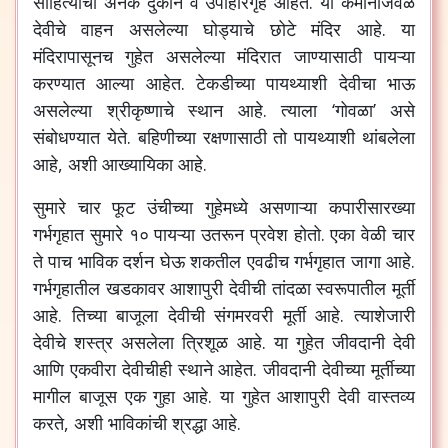
साहित्याची अनेक दुकाने व उपाहारगृहे आहेत. या कमानीजवळ
देवीचे वाहन असलेल्या घोड्याचे छोटे मंदिर आहे. या
मंदिरापासूनच गुहेत असलेल्या मंदिरात जाण्यासाठी पायऱ्या
करण्यात आल्या आहेत. टेकडीच्या पायथ्याशी देवीचा भाऊ
असलेल्या श्रीकृष्णाचे स्थान आहे. त्याला ‘गोवळा’ असे
संबोधण्यात येते. बहिणीच्या रक्षणासाठी तो पायथ्याशी थांबलेला
आहे, अशी आख्यायिका आहे.
सुमारे चार फूट उंचीच्या गुहेमध्ये असणाऱ्या कपारीसारख्या
गर्भगृहात सुमारे १० पायऱ्या उतरून प्रवेश होतो. एका वेळी चार
ते पाच भाविक दर्शन घेऊ शकतील एवढीच गर्भगृहात जागा आहे.
गर्भगृहातील खडकावर आशापुरी देवीची तांदळा स्वरूपातील मूर्ती
आहे. तिच्या बाजूला देवीची संगमरवरी मूर्ती आहे. त्याशेजारी
देवीचे शस्त्र असलेला त्रिशूळ आहे. या गुहेत जीवदानी देवी
आणि एकवीरा देवीचीही स्थाने आहेत. जीवदानी देवीच्या मूर्तीच्या
मागील बाजूस एक गुहा आहे. या गुहेत आशापुरी देवी वास्तव्य
करते, अशी भाविकांची श्रद्धा आहे.