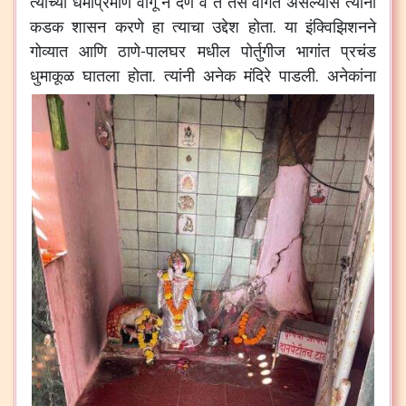
त्यांच्या धर्माप्रमाणे वागू न देणे व ते तसे वागत असल्यास त्यांना
कडक शासन करणे हा त्याचा उद्देश होता. या इंक्विझिशनने
गोव्यात आणि ठाणे-पालघर मधील पोर्तुगीज भागांत प्रचंड
धुमाकूळ घातला होता.
त्यांनी अनेक मंदिरे पाडली. अनेकांना