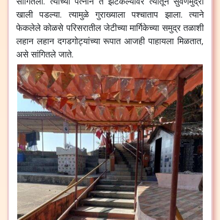
सांगितली. त्याच्या पत्नीने ते झटकल्यावर त्यातून सुवर्णमुद्रा
खाली पडल्या. त्यामुळे गुराख्याला पश्चाताप झाला. त्याने
फेकलेले कोळसे परिसरातील जेटीच्या मार्गिकेच्या समुद्र तळाशी
लहान लहान दगडगोट्यांच्या रूपात आजही पाहायला मिळतात,
असे सांगितले जाते.