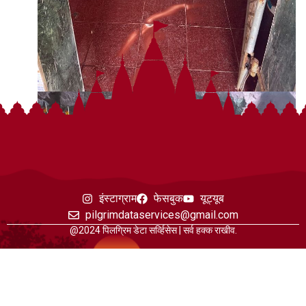
इंस्टाग्राम
फेसबुक
यूट्यूब
pilgrimdataservices@gmail.com
@2024 पिलग्रिम डेटा सर्व्हिसेस | सर्व हक्क राखीव.