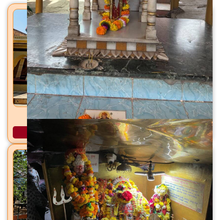
शंकराचार्य मंदिर निर्मळ, ता. वसई, जि. पालघर
अधिक माहिती