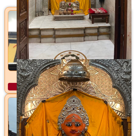
गुरुदेवदत्त विठ्ठल मंदिर घासपुरा, खांडवा शहर, जिल्हा खंडवा
अधिक माहिती