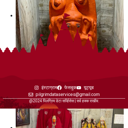
इंस्टाग्राम
फेसबुक
यूट्यूब
pilgrimdataservices@gmail.com
@2024 पिलग्रिम डेटा सर्व्हिसेस | सर्व हक्क राखीव.