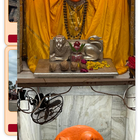
ममलेश्वर ज्योतिर्लिंग ब्रह्मपुरी, ओंकारेश्वर, जि. खांडवा
अधिक माहिती
दादाजी धुनीवाले धाम, खांडवा, जि. खांडवा
अधिक माहिती