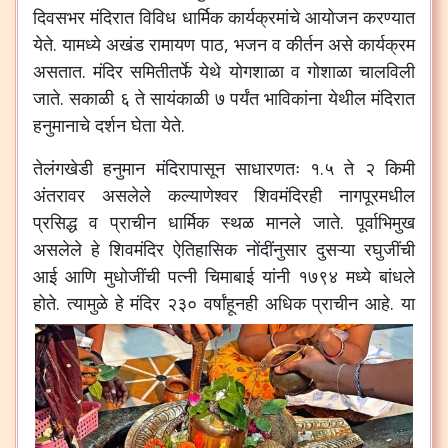
दिवसभर
मंदिरात
विविध
धार्मिक
कार्यक्रमांचे
आयोजन
करण्यात
येते
.
यामध्ये
अखंड
रामायण
पाठ
,
भजन
व
कीर्तन
असे
कार्यक्रम
असतात
.
मंदिर
समितीतर्फे
येथे
योगशाळा
व
गोशाळा
चालविली
जाते
.
सकाळी
६
ते
सायंकाळी
७
पर्यंत
भाविकांना
येथील
मंदिरात
हनुमानाचे
दर्शन
घेता
येते
.
तेलंगखेडी
हनुमान
मंदिरापासून
साधारणतः
१
.
५
ते
२
किमी
अंतरावर
असलेले
कल्याणेश्वर
शिवमंदिरही
नागपूरमधील
प्रसिद्ध
व
प्राचीन
धार्मिक
स्थळ
मानले
जाते
.
पूर्वाभिमुख
असलेले
हे
शिवमंदिर
ऐतिहासिक
नोंदींनुसार
दुसऱ्या
रघुजींची
आई
आणि
मुधोजींची
पत्नी
चिमाबाई
यांनी
१७९४
मध्ये
बांधले
होते
.
त्यामुळे
हे
मंदिर
२३०
वर्षांहूनही
अधिक
प्राचीन
आहे
.
या