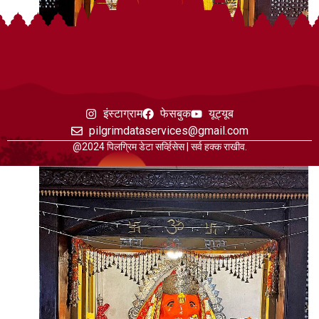
इंस्टाग्राम
फेसबुक
यूट्यूब
pilgrimdataservices@gmail.com
@2024 पिलग्रिम डेटा सर्व्हिसेस | सर्व हक्क राखीव.