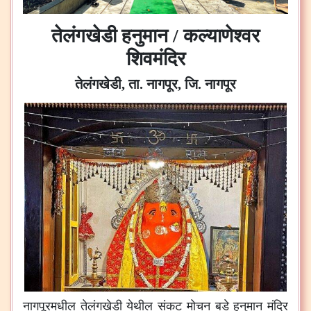
तेलंगखेडी हनुमान / कल्याणेश्वर
शिवमंदिर
तेलंगखेडी, ता. नागपूर, जि. नागपूर
नागपूरमधील
तेलंगखेडी
येथील
संकट
मोचन
बडे
हनुमान
मंदिर