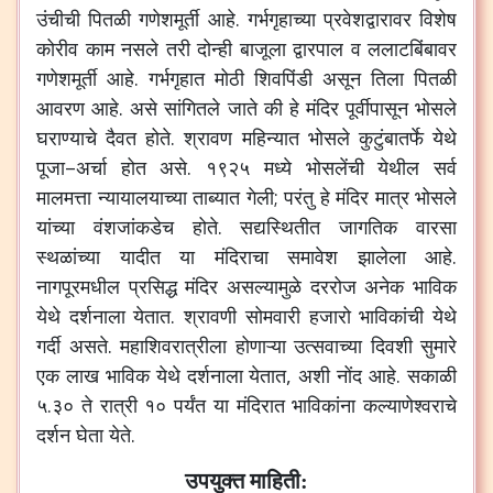
उंचीची
पितळी
गणेशमूर्ती
आहे
.
गर्भगृहाच्या
प्रवेशद्वारावर
विशेष
कोरीव
काम
नसले
तरी
दोन्ही
बाजूला
द्वारपाल
व
ललाटबिंबावर
गणेशमूर्ती
आहे
.
गर्भगृहात
मोठी
शिवपिंडी
असून
तिला
पितळी
आवरण
आहे
.
असे
सांगितले
जाते
की
हे
मंदिर
पूर्वीपासून
भोसले
घराण्याचे
दैवत
होते
.
श्रावण
महिन्यात
भोसले
कुटुंबातर्फे
येथे
पूजा
–
अर्चा
होत
असे
.
१९२५
मध्ये
भोसलेंची
येथील
सर्व
मालमत्ता
न्यायालयाच्या
ताब्यात
गेली
;
परंतु
हे
मंदिर
मात्र
भोसले
यांच्या
वंशजांकडेच
होते
.
सद्यस्थितीत
जागतिक
वारसा
स्थळांच्या
यादीत
या
मंदिराचा
समावेश
झालेला
आहे
.
नागपूरमधील
प्रसिद्ध
मंदिर
असल्यामुळे
दररोज
अनेक
भाविक
येथे
दर्शनाला
येतात
.
श्रावणी
सोमवारी
हजारो
भाविकांची
येथे
गर्दी
असते
.
महाशिवरात्रीला
होणाऱ्या
उत्सवाच्या
दिवशी
सुमारे
एक
लाख
भाविक
येथे
दर्शनाला
येतात
,
अशी
नोंद
आहे
.
सकाळी
५
.
३०
ते
रात्री
१०
पर्यंत
या
मंदिरात
भाविकांना
कल्याणेश्वराचे
दर्शन
घेता
येते
.
उपयुक्त माहिती: