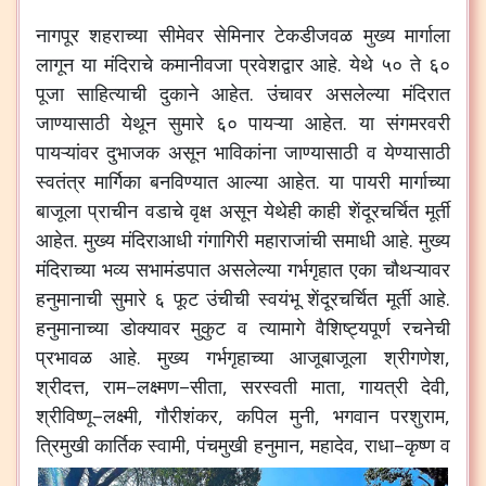
नागपूर
शहराच्या
सीमेवर
सेमिनार
टेकडीजवळ
मुख्य
मार्गाला
लागून
या
मंदिराचे
कमानीवजा
प्रवेशद्वार
आहे
.
येथे
५०
ते
६०
पूजा
साहित्याची
दुकाने
आहेत
.
उंचावर
असलेल्या
मंदिरात
जाण्यासाठी
येथून
सुमारे
६०
पायऱ्या
आहेत
.
या
संगमरवरी
पायऱ्यांवर
दुभाजक
असून
भाविकांना
जाण्यासाठी
व
येण्यासाठी
स्वतंत्र
मार्गिका
बनविण्यात
आल्या
आहेत
.
या
पायरी
मार्गाच्या
बाजूला
प्राचीन
वडाचे
वृक्ष
असून
येथेही
काही
शेंदूरचर्चित
मूर्ती
आहेत
.
मुख्य
मंदिराआधी
गंगागिरी
महाराजांची
समाधी
आहे
.
मुख्य
मंदिराच्या
भव्य
सभामंडपात
असलेल्या
गर्भगृहात
एका
चौथऱ्यावर
हनुमानाची
सुमारे
६
फूट
उंचीची
स्वयंभू
शेंदूरचर्चित
मूर्ती
आहे
.
हनुमानाच्या
डोक्यावर
मुकुट
व
त्यामागे
वैशिष्ट्यपूर्ण
रचनेची
प्रभावळ
आहे
.
मुख्य
गर्भगृहाच्या
आजूबाजूला
श्रीगणेश
,
श्रीदत्त
,
राम
–
लक्ष्मण
–
सीता
,
सरस्वती
माता
,
गायत्री
देवी
,
श्रीविष्णू
–
लक्ष्मी
,
गौरीशंकर
,
कपिल
मुनी
,
भगवान
परशुराम
,
त्रिमुखी
कार्तिक
स्वामी
,
पंचमुखी
हनुमान
,
महादेव
,
राधा
–
कृष्ण
व