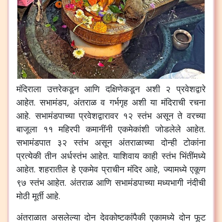
मंदिराला
उत्तरेकडून
आणि
दक्षिणेकडून
अशी
२
प्रवेशद्वारे
आहेत
.
सभामंडप
,
अंतराळ
व
गर्भगृह
अशी
या
मंदिराची
रचना
आहे
.
सभामंडपाच्या
प्रवेशद्वारावर
१२
स्तंभ
असून
ते
वरच्या
बाजूला
११
महिरपी
कमानींनी
एकमेकांशी
जोडलेले
आहेत
.
सभामंडपात
३२
स्तंभ
असून
अंतराळाच्या
दोन्ही
टोकांना
प्रत्येकी
तीन
अर्धस्तंभ
आहेत
.
याशिवाय
काही
स्तंभ
भिंतींमध्ये
आहेत
.
शहरातील
हे
एकमेव
प्राचीन
मंदिर
आहे
,
ज्यामध्ये
एकूण
९७
स्तंभ
आहेत
.
अंतराळ
आणि
सभामंडपाच्या
मध्यभागी
नंदीची
मोठी
मूर्ती
आहे
.
अंतराळात
असलेल्या
दोन
देवकोष्टकांपैकी
एकामध्ये
दोन
फूट