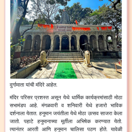
दुर्गामाता
यांची
मंदिरे
आहेत
.
मंदिर
परिसर
प्रशस्त
असून
येथे
धार्मिक
कार्यक्रमांसाठी
मोठा
सभामंडप
आहे
.
मंगळवारी
व
शनिवारी
येथे
हजारो
भाविक
दर्शनाला
येतात
.
हनुमान
जयंतीला
येथे
मोठा
उत्सव
साजरा
केला
जातो
.
पहाटे
हनुमानाच्या
मूर्तीला
अभिषेक
करण्यात
येतो
.
त्यानंतर
आरती
आणि
हनुमान
चालिसा
पठण
होते
.
यावेळी