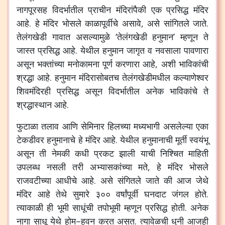
नागपूरसह
विदर्भातील
प्राचीन
मंदिरांपैकी
एक
प्रसिद्ध
मंदिर
आहे
.
हे
मंदिर
भोसले
काळापूर्वीचे
असावे
,
असे
सांगितले
जाते
.
तेलंगखेडी
गावात
असल्यामुळे
‘
तेलंगखेडी
हनुमान
’
म्हणून
ते
जास्त
प्रसिद्ध
आहे
.
येथील
हनुमान
जागृत
व
नवसाला
पावणारा
असून
भक्तांच्या
मनोकामना
पूर्ण
करणारा
आहे
,
अशी
भाविकांची
श्रद्धा
आहे
.
हनुमान
मंदिरासोबतच
तेलंगखेडीमधील
कल्याणेश्वर
शिवमंदिरही
प्रसिद्ध
असून
विदर्भातील
अनेक
भाविकांचे
ते
श्रद्धास्थान
आहे
.
फुटाळा
तलाव
आणि
सेमिनार
हिलच्या
मध्यभागी
असलेल्या
एका
टेकडीवर
हनुमानाचे
हे
मंदिर
आहे
.
येथील
हनुमानाची
मूर्ती
स्वयंभू
असून
ती
नेमकी
कधी
प्रकट
झाली
याची
निश्चित
माहिती
उपलब्ध
नसली
तरी
अभ्यासकांच्या
मते
,
हे
मंदिर
भोसले
राजवटीच्या
आधीचे
आहे
.
असे
संगितले
जाते
की
आज
जेथे
मंदिर
आहे
तेथे
सुमारे
३००
वर्षांपूर्वी
घनदाट
जंगल
होते
.
त्याकाळी
ही
भूमी
साधूंची
तपोभूमी
म्हणून
प्रसिद्ध
होती
.
अनेक
नागा
साधू
येथे
होम
–
हवन
करत
असत
.
त्यावेळची
धुनी
आजही