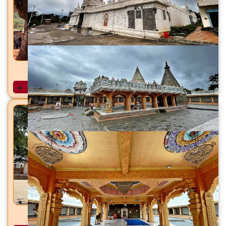
शिरकाई देवी मंदिर शिरकोली, ता. वेल्हे (राजगड), जि. पुणे
अधिक माहिती
धारेश्वर महादेव मंदिर धायरी, सिंहगड रस्ता, पुणे