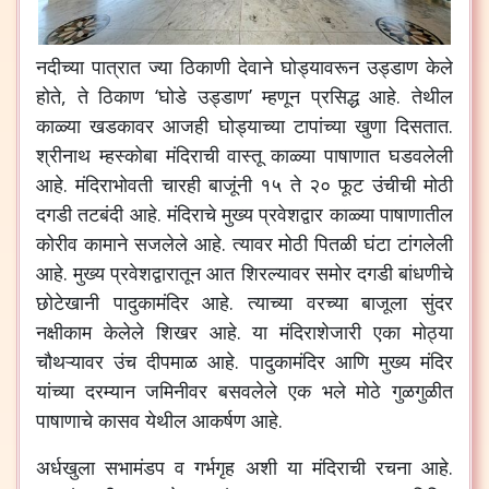
नदीच्या पात्रात ज्या ठिकाणी देवाने घोड्यावरून उड्डाण केले
होते, ते ठिकाण ‘घोडे उड्डाण’ म्हणून प्रसिद्ध आहे. तेथील
काळ्या खडकावर आजही घोड्याच्या टापांच्या खुणा दिसतात.
श्रीनाथ म्हस्कोबा मंदिराची वास्तू काळ्या पाषाणात घडवलेली
आहे. मंदिराभोवती चारही बाजूंनी १५ ते २० फूट उंचीची मोठी
दगडी तटबंदी आहे. मंदिराचे मुख्य प्रवेशद्वार काळ्या पाषाणातील
कोरीव कामाने सजलेले आहे. त्यावर मोठी पितळी घंटा टांगलेली
आहे. मुख्य प्रवेशद्वारातून आत शिरल्यावर समोर दगडी बांधणीचे
छोटेखानी पादुकामंदिर आहे. त्याच्या वरच्या बाजूला सुंदर
नक्षीकाम केलेले शिखर आहे. या मंदिराशेजारी एका मोठ्या
चौथऱ्यावर उंच दीपमाळ आहे. पादुकामंदिर आणि मुख्य मंदिर
यांच्या दरम्यान जमिनीवर बसवलेले एक भले मोठे गुळगुळीत
पाषाणाचे कासव येथील आकर्षण आहे.
अर्धखुला सभामंडप व गर्भगृह अशी या मंदिराची रचना आहे.