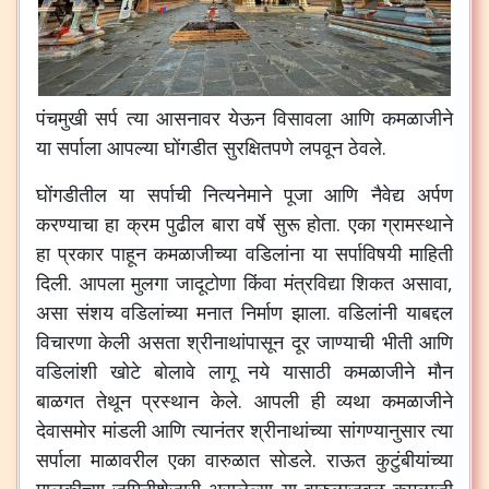
पंचमुखी सर्प त्या आसनावर येऊन विसावला आणि कमळाजीने
या सर्पाला आपल्या घोंगडीत सुरक्षितपणे लपवून ठेवले.
घोंगडीतील या सर्पाची नित्यनेमाने पूजा आणि नैवेद्य अर्पण
करण्याचा हा क्रम पुढील बारा वर्षे सुरू होता. एका ग्रामस्थाने
हा प्रकार पाहून कमळाजीच्या वडिलांना या सर्पाविषयी माहिती
दिली. आपला मुलगा जादूटोणा किंवा मंत्रविद्या शिकत असावा,
असा संशय वडिलांच्या मनात निर्माण झाला. वडिलांनी याबद्दल
विचारणा केली असता श्रीनाथांपासून दूर जाण्याची भीती आणि
वडिलांशी खोटे बोलावे लागू नये यासाठी कमळाजीने मौन
बाळगत तेथून प्रस्थान केले. आपली ही व्यथा कमळाजीने
देवासमोर मांडली आणि त्यानंतर श्रीनाथांच्या सांगण्यानुसार त्या
सर्पाला माळावरील एका वारुळात सोडले. राऊत कुटुंबीयांच्या
मालकीच्या जमिनीशेजारी असलेल्या या वारुळाजवळ कमळाजी