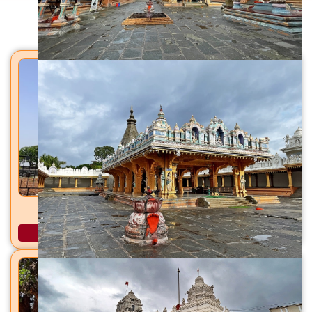
मंदिरे
जर्सेश्वर महादेव मंदिर सांगरूण, ता. हवेली, जि. पुणे
अधिक माहिती