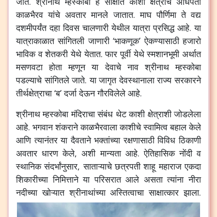
जाते. श्रीनाथ म्हस्कोबा हे साक्षात काशी क्षेत्राचे अधिपती
काळभैरव यांचे अवतार मानले जातात. माघ पौर्णिमा ते वद्य
दशमीपर्यंत दहा दिवस चालणारी येथील यात्रा प्रसिद्ध आहे. या
यात्राकाळात सांगितली जाणारी ‘भाकणूक’ ऐकण्यासाठी हजारो
भाविक व शेतकरी येथे येतात. फार पूर्वी येथे स्मशानभूमी अर्थात
मसणवटा होता म्हणून या देवाचे नाव श्रीनाथ म्हस्कोबा
पडल्याचे सांगितले जाते. या जागृत देवस्थानाला राज्य सरकारने
तीर्थक्षेत्राचा ‘ब’ दर्जा देऊन गौरविलेले आहे.
श्रीनाथ म्हस्कोबा मंदिराचा संबंध थेट काशी क्षेत्राशी जोडलेला
आहे. भगवान शंकराने काळभैरवाला काशीचे स्वामित्व बहाल केले
आणि त्यानंतर या दैवताने भक्तांच्या रक्षणासाठी विविध ठिकाणी
अवतार धारण केले, अशी मान्यता आहे. ऐतिहासिक नोंदी व
स्थानिक संदर्भांनुसार, साताऱ्याचे छत्रपती शाहू महाराज एकदा
शिकारीच्या निमित्ताने या परिसरात आले असता त्यांना नीरा
नदीच्या खोऱ्यात श्रीनाथांच्या अस्तित्वाचा साक्षात्कार झाला.