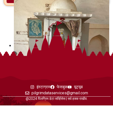
इंस्टाग्राम
फेसबुक
यूट्यूब
pilgrimdataservices@gmail.com
@2024 पिलग्रिम डेटा सर्व्हिसेस | सर्व हक्क राखीव.