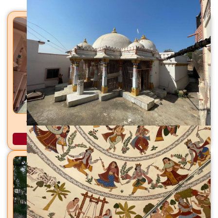
रोकडीनाथ हनुमान मंदिर नवा बाजार, वडोदरा, ता./जि. वडोदरा
अधिक माहिती