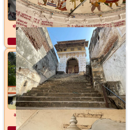
मंगलनाथ महादेव मंदिर दरबार चोकडी, मांजलपूर, वडोदरा, ता./जि.
वडोदरा
अधिक माहिती
अमरुकंटेश्वर महादेव / नवग्रह मंदिर प्रतापुरा, ता. वडोदरा, डिश.
वडोदरा
अधिक माहिती