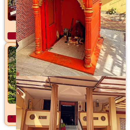
गोमुख महादेव मंदिर डॉन, ता. सोनगड, जिल्हा. तापी
अधिक माहिती
परशुराम मंदिर गनसाडा, ताल. सोनड, जि. तापी
अधिक माहिती