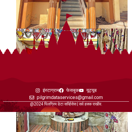
इंस्टाग्राम
फेसबुक
यूट्यूब
pilgrimdataservices@gmail.com
@2024 पिलग्रिम डेटा सर्व्हिसेस | सर्व हक्क राखीव.