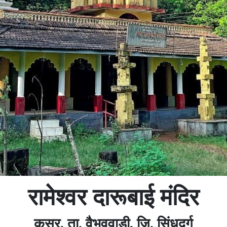
रामेश्वर दारूबाई मंदिर
कुसूर, ता. वैभववाडी, जि. सिंधुदुर्ग