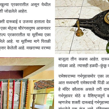
खुल्या
प्रकारातील
असून
येथील
शी
जोडलेले
आहेत
.
्ती
दारूबाई
व
उजव्या
हाताला
देव
एका
मोठ्या
चौरंगसदृश्य
आसनावर
िल्प
प्रकारातील
या
मूर्तीच्या
एका
लेले
आहे
.
या
मूर्तीच्या
मागे
पितळी
ुसर
केलेली
आहे
.
मखराच्या
वरच्या
बाजूला
तीन
कळस
आहेत
.
दारूब
तांदळा
आहे
.
त्यासही
हळदी
–
कुंकू
रामेश्वराच्या
गर्भगृहासमोर
एका
ल
आत
मध्यभागी
रामेश्वराची
पिंडी
आ
हे
मंदिर
कौलारू
असले
तरी
दार
गर्भगृहावर
मोठे
व
वैशिष्ट्यपूर्ण
म्हणजेच
शक्ती
दारूबाई
गर्भगृहाच्य
बांधलेले
एक
कुंड
आहे
.
मंदिराच्य