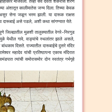
हाहाकार
माजवला
.
तेव्हा
सर्व
देवता
शंकरास
शरण
च्या
अंशातून
कालीमातेस
जन्म
दिला
.
तिच्या
केवळ
असुर
सेना
जळून
भस्म
झाली
.
या
दारूक
राक्षस
व
दारूबाई
असे
पडले
,
अशी
कथा
सांगण्यात
येते
.
पुणे
जिल्ह्यातील
मुळशी
तालुक्यातील
वेगरे
–
निरगुड
ुळे
येथील
गावे
,
वाड्यांचे
स्थलांतर
झाले
असले
,
ी
बांधकाम
दिसते
.
राज्यातील
दारूबाईचे
दुसरे
मंदिर
रामेश्वर
महादेव
यांची
प्रतिष्ठापना
एकाच
मंदिरात
ामंडपात
त्यांची
समोरासमोर
दोन
स्वतंत्र
गर्भगृहे