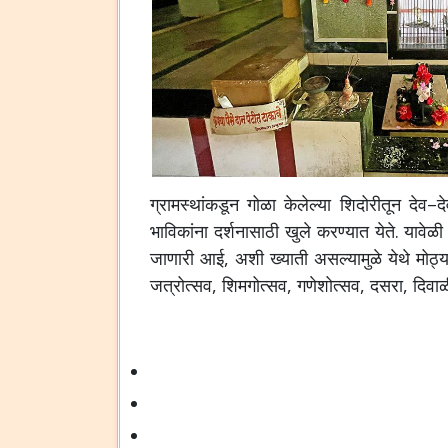
ग्रामस्थांकडून
गोळा
केलेल्या
शिदोरीतून
देव
–
द
भाविकांना
दर्शनासाठी
खुले
करण्यात
येते
.
यावेळी
जाणारी
आई
,
अशी
ख्याती
असल्यामुळे
येथे
मोठ्य
जत्रोत्सव
,
शिमगोत्सव
,
गणेशोत्सव
,
दसरा
,
दिवाळ