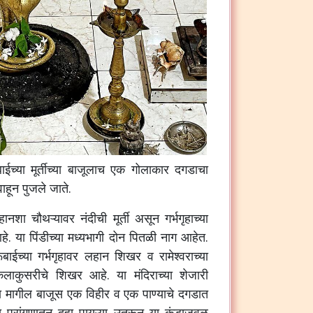
ाईच्या
मूर्तीच्या
बाजूलाच
एक
गोलाकार
दगडाचा
वाहून
पुजले
जाते
.
हानशा
चौथऱ्यावर
नंदीची
मूर्ती
असून
गर्भगृहाच्या
हे
.
या
पिंडीच्या
मध्यभागी
दोन
पितळी
नाग
आहेत
.
ूबाईच्या
गर्भगृहावर
लहान
शिखर
व
रामेश्वराच्या
कलाकुसरीचे
शिखर
आहे
.
या
मंदिराच्या
शेजारी
ा
मागील
बाजूस
एक
विहीर
व
एक
पाण्याचे
दगडात
ा
प्रांगणातून
दहा
पायऱ्या
उतरून
या
कुंडाजवळ