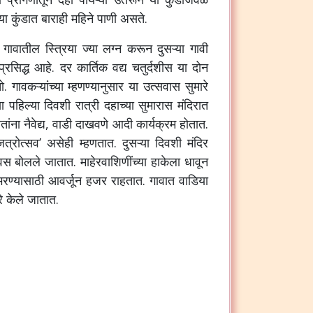
या
कुंडात
बाराही
महिने
पाणी
असते
.
गावातील
स्त्रिया
ज्या
लग्न
करून
दुसऱ्या
गावी
प्रसिद्ध
आहे
.
दर
कार्तिक
वद्य
चतुर्दशीस
या
दोन
ो
.
गावकऱ्यांच्या
म्हणण्यानुसार
या
उत्सवास
सुमारे
या
पहिल्या
दिवशी
रात्री
दहाच्या
सुमारास
मंदिरात
वतांना
नैवेद्य
,
वाडी
दाखवणे
आदी
कार्यक्रम
होतात
.
जत्रोत्सव
’
असेही
म्हणतात
.
दुसऱ्या
दिवशी
मंदिर
वस
बोलले
जातात
.
माहेरवाशिणींच्या
हाकेला
धावून
भरण्यासाठी
आवर्जून
हजर
राहतात
.
गावात
वाडिया
े
केले
जातात
.