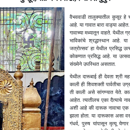
वैभववाडी
तालुक्यातील
कुसूर
हे
आहे
.
या
गावात
बारा
वाड्या
आहेत
गावाच्या
मध्यातून
वाहते
.
येथील
ग्
भाविकांचे
श्रद्धास्थान
आहे
.
या
जत्रोत्सव
’
हा
येथील
प्रसिद्ध
उत
कोकणात
प्रसिद्ध
आहे
.
या
उत्सव
संख्येने
उपस्थित
असतात
.
येथील
दारूबाई
ही
देवता
श्री
मह
काली
ही
शिवशक्ती
पार्वतीचा
उग्
ती
काली
असे
सांगण्यात
येते
.
का
आहेत
.
त्यातीलच
एका
दैत्याचे
ना
अशी
आहे
की
दारूक
नावाचा
एक
झाला
होता
.
या
दारूकास
असा
व
गंधर्व
,
पुरुष
यांपासून
मृत्यू
येणार