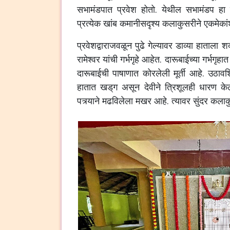
सभामंडपात
प्रवेश
होतो
.
येथील
सभामंडप
हा
प्रत्येक
खांब
कमानीसदृश्य
कलाकुसरीने
एकमेकां
प्रवेशद्वाराजवळून
पुढे
गेल्यावर
डाव्या
हाताला
शक
रामेश्वर
यांची
गर्भगृहे
आहेत
.
दारूबाईच्या
गर्भगृहात
दारूबाईची
पाषाणात
कोरलेली
मूर्ती
आहे
.
उठावश
हातात
खड्‌ग
असून
देवीने
त्रिशूलही
धारण
के
पत्र्याने
मढविलेला
मखर
आहे
.
त्यावर
सुंदर
कलाक