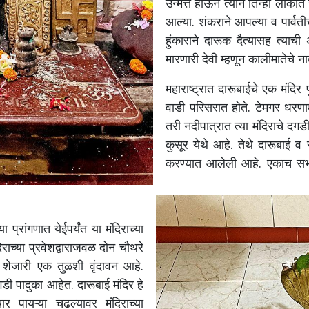
उन्मत्त
होऊन
त्याने
तिन्ही
लोकांत
आल्या
.
शंकराने
आपल्या
व
पार्वती
हुंकाराने
दारूक
दैत्यासह
त्याची
मारणारी
देवी
म्हणून
कालीमातेचे
ना
महाराष्ट्रात
दारूबाईचे
एक
मंदिर
वाडी
परिसरात
होते
.
टेमगर
धरणाम
तरी
नदीपात्रात
त्या
मंदिराचे
दगड
कुसूर
येथे
आहे
.
तेथे
दारूबाई
व
करण्यात
आलेली
आहे
.
एकाच
सभ
्या
प्रांगणात
येईपर्यंत
या
मंदिराच्या
िराच्या
प्रवेशद्वाराजवळ
दोन
चौथरे
शेजारी
एक
तुळशी
वृंदावन
आहे
.
गडी
पादुका
आहेत
.
दारूबाई
मंदिर
हे
ार
पायऱ्या
चढल्यावर
मंदिराच्या