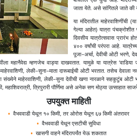
जाता
येते
.
असे
सांगितले
जाते
की
या
मंदिरातील
माहेरवाशिणींची
(
या
गेल्या
आहेत
)
यात्रा
पंचक्रोशीत
दिवसीय
यात्रोत्सवास
प्रारंभ
होत
४००
वर्षांची
परंपरा
आहे
.
यात्रेच्
पूजा
–
अर्चा
,
देवीची
ओटी
भरणे
,
दे
ेवीला
महानैवेद्य
म्हणजेच
वाड्या
दाखवतात
.
यामुळे
या
यात्रेस
‘
वाडिया
माहेरवाशिणी
,
लेकी
–
सुना
–
माता
दारूबाईची
ओटी
भरतात
.
तसेच
देवाला
न
ा
संख्येने
माहेरवाशिणी
,
लेकी
–
सुना
देवीची
खणा
नारळाने
सहकुटुंब
ओटी
ी
,
महाशिवरात्री
,
त्रिपुरारी
पौर्णिमा
असे
अनेक
सण
मोठ्या
उत्साहात
साजर
उपयुक्त माहिती
वैभववाडी
येथून
१०
किमी
,
तर
ओरोस
येथून
६७
किमी
अंतरावर
वैभववाडी
येथून
एसटीची
सुविधा
खासगी
वाहने
मंदिरापर्यंत
येऊ
शकतात