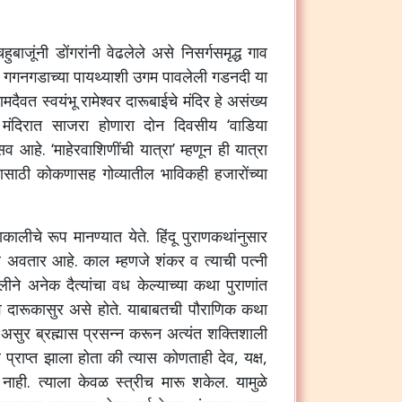
चहुबाजूंनी
डोंगरांनी
वेढलेले
असे
निसर्गसमृद्ध
गाव
.
गगनगडाच्या
पायथ्याशी
उगम
पावलेली
गडनदी
या
रामदैवत
स्वयंभू
रामेश्वर
दारूबाईचे
मंदिर
हे
असंख्य
मंदिरात
साजरा
होणारा
दोन
दिवसीय
‘
वाडिया
्सव
आहे
. ‘
माहेरवाशिणींची
यात्रा
’
म्हणून
ही
यात्रा
ासाठी
कोकणासह
गोव्यातील
भाविकही
हजारोंच्या
ाकालीचे
रूप
मानण्यात
येते
.
हिंदू
पुराणकथांनुसार
र
अवतार
आहे
.
काल
म्हणजे
शंकर
व
त्याची
पत्नी
लीने
अनेक
दैत्यांचा
वध
केल्याच्या
कथा
पुराणांत
व
दारूकासुर
असे
होते
.
याबाबतची
पौराणिक
कथा
असुर
ब्रह्मास
प्रसन्न
करून
अत्यंत
शक्तिशाली
र
प्राप्त
झाला
होता
की
त्यास
कोणताही
देव
,
यक्ष
,
नाही
.
त्याला
केवळ
स्त्रीच
मारू
शकेल
.
यामुळे