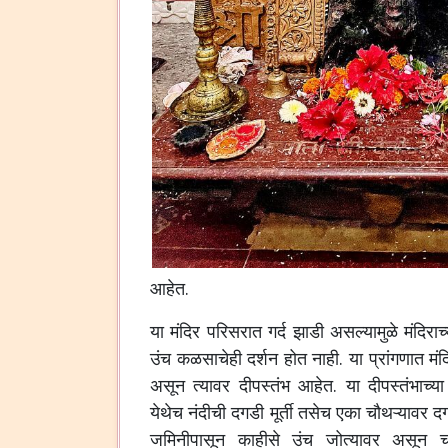
आहेत
.
या
मंदिर
परिसरात
गर्द
झाडी
असल्यामुळे
मंदिराच
उंच
कळसाचेही
दर्शन
होत
नाही
.
या
प्रांगणात
मंद
असून
त्यावर
दीपस्तंभ
आहेत
.
या
दीपस्तंभाच्या
येथेच
नंदीची
दगडी
मूर्ती
तसेच
एका
चौथऱ्यावर
द
जमिनीपासून
काहीसे
उंच
जोत्यावर
असून
च