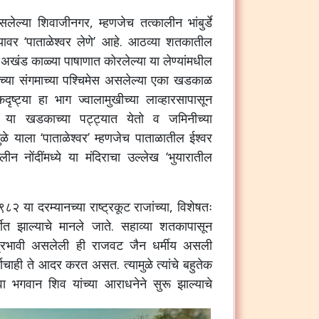
सलेल्या शिवाजीनगर, म्हणजेच तत्कालीन भांबुर्डे
यावर ‘पाताळेश्वर लेणे’ आहे. आठव्या शतकातील
 अखंड काळ्या पाषाणात कोरलेल्या या लेण्यांमधील
ांच्या संगमाच्या पश्चिमेस असलेल्या एका खडकाळ
ष्ट्या हा भाग ज्वालामुखीच्या लाव्हारसापासून
ॅप’ या खडकाच्या पट्ट्यात येतो व जमिनीच्या
े याला ‘पाताळेश्वर’ म्हणजेच पाताळातील ईश्वर
न नोंदींमध्ये या मंदिराचा उल्लेख ‘भुयारातील
 ९८२ या दरम्यानच्या राष्ट्रकूट राजांच्या, विशेषतः
दीत झाल्याचे मानले जाते. सहाव्या शतकापासून
प्रभावी असलेली ही राजवट जैन धर्मीय असली
र्माचाही ते आदर करत असत.
त्यामुळे त्यांचे बहुतेक
वा भगवान शिव यांच्या आराधनेने सुरू झाल्याचे