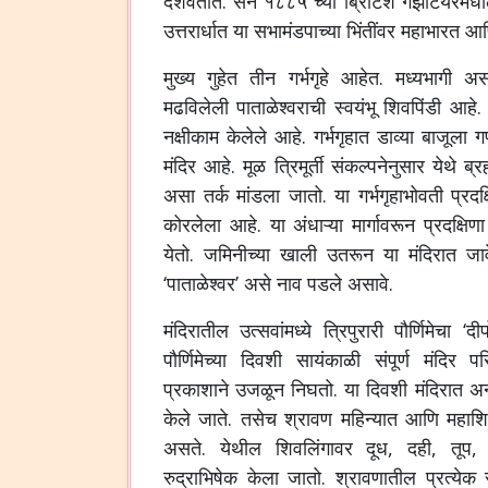
दर्शवतात. सन १८८५ च्या ब्रिटिश गॅझेटियरमधी
उत्तरार्धात या सभामंडपाच्या भिंतींवर महाभारत आण
मुख्य गुहेत तीन गर्भगृहे आहेत. मध्यभागी अ
मढविलेली पाताळेश्वराची स्वयंभू शिवपिंडी आहे. या
नक्षीकाम केलेले आहे. गर्भगृहात डाव्या बाजूला 
मंदिर आहे. मूळ त्रिमूर्ती संकल्पनेनुसार येथे ब्रह
असा तर्क मांडला जातो. या गर्भगृहाभोवती प्रद
कोरलेला आहे. या अंधाऱ्या मार्गावरून प्रदक्षिण
येतो. जमिनीच्या खाली उतरून या मंदिरात जाव
‘पाताळेश्वर’ असे नाव पडले असावे.
मंदिरातील उत्सवांमध्ये त्रिपुरारी पौर्णिमेचा ‘द
पौर्णिमेच्या दिवशी सायंकाळी संपूर्ण मंदिर 
प्रकाशाने उजळून निघतो. या दिवशी मंदिरात
केले जाते. तसेच श्रावण महिन्यात आणि महाशिवरा
असते. येथील शिवलिंगावर दूध, दही, तूप, 
रुद्राभिषेक केला जातो. श्रावणातील प्रत्येक