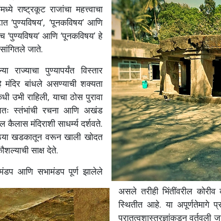
ध्ये राष्ट्रकूट राजांचा महत्त्वाचा
पटात ‘पुण्यविषय’, ‘पूनकविषय’ आणि
च ‘पुण्यविषय’ आणि ‘पूनकविषय’ हे
सांगितले जाते.
 राज्याचा पुण्यापर्यंत विस्तार
े मंदिर बांधले असण्याची शक्यता
ी कधी उभी राहिली, याचा ठोस पुरावा
शेषतः स्तंभांची रचना आणि अखंड
 कैलास मंदिराशी साधर्म्य दर्शवते.
 मोठ्या खडकातून वरून खाली खोदत
शल्याची साक्ष देते.
ंदी मंडप आणि सभामंडप पूर्ण झालेले
असले तरीही भिंतींवरील कोरीव 
स्थितीत आहे. या अपूर्णतेमागे प
पुरातत्वशास्त्रज्ञांकडून वर्तवली