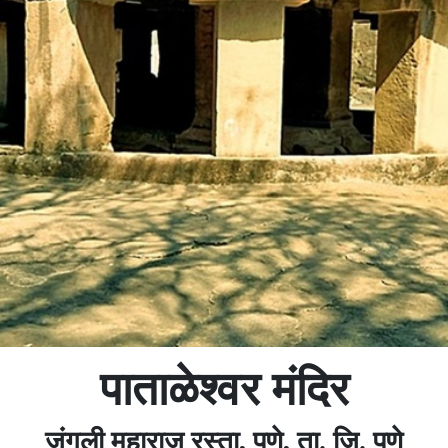
पाताळेश्वर मंदिर
जंगली महाराज रस्ता, पुणे, ता. जि. पुणे