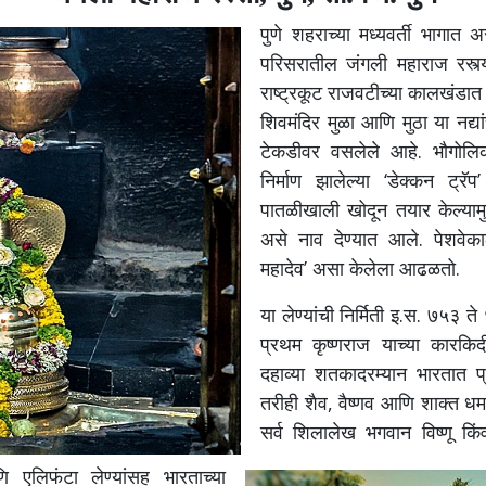
पुणे शहराच्या मध्यवर्ती भागात अ
परिसरातील जंगली महाराज रस्त्
राष्ट्रकूट राजवटीच्या कालखंडात
शिवमंदिर मुळा आणि मुठा या नद्य
टेकडीवर वसलेले आहे. भौगोलिकदृ
निर्माण झालेल्या ‘डेक्कन ट्र
पातळीखाली खोदून तयार केल्यामुळ
असे नाव देण्यात आले. पेशवेकाली
महादेव’ असा केलेला आढळतो.
या लेण्यांची निर्मिती इ.स. ७५३ ते
प्रथम कृष्णराज याच्या कारकिर्
दहाव्या शतकादरम्यान भारतात 
तरीही शैव, वैष्णव आणि शाक्त ध
सर्व शिलालेख भगवान विष्णू किं
 एलिफंटा लेण्यांसह भारताच्या