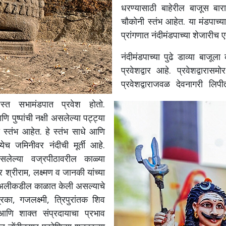
धरण्यासाठी बाहेरील बाजूस ब
चौकोनी स्तंभ आहेत.
या मंडपाच्
प्रांगणात नंदीमंडपाच्या शेजारीच
नंदीमंडपाच्या पुढे डाव्या बाजू
प्रवेशद्वार आहे. प्रवेशद्वारा
प्रवेशद्वाराजवळ देवनागरी लि
्त सभामंडपात प्रवेश होतो.
 पुष्पांची नक्षी असलेल्या पट्ट्या
्तंभ आहेत. हे स्तंभ साधे आणि
येच जमिनीवर नंदीची मूर्ती आहे.
असलेल्या वज्रपीठावरील काळ्या
र श्रीराम, लक्ष्मण व जानकी यांच्या
ापना अलीकडील काळात केली असल्याचे
रिका, गजलक्ष्मी, त्रिपुरांतक शिव
आणि शाक्त संप्रदायाचा प्रभाव