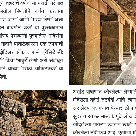
णे शहराचे वर्णन’ या मराठी ग्रंथात
कातील स्थितीचे वर्णन करताना
शांत जागा’ आणि ‘पांडव लेणी’ असा
 इन बायगोन डेज’ या पुस्तकातील
ाव पेशव्यांनी पुण्यातील मंदिरांना
या नावाने पाताळेश्वरला एक रुपयाची
ेटिअर ऑफ द बॉम्बे प्रेसिडेन्सी:
’ किंवा ‘भांबुर्डे लेणी’ असे संबोधून
टे यांच्या ‘मराठा आर्किटेक्चर’ या
येतो.
अखंड पाषाणात कोरलेल्या लेण्या
मंदिराला दुहेरी तटबंदी आणि त्या
असलेल्या प्रांगणात येण्यासाठी पा
सुंदर व स्वच्छ भासतो. पुढे लोख
खोदलेल्या पायऱ्या उतरून खाली य
कोरलेला नंदीमंडप आहे. एखाद्या 