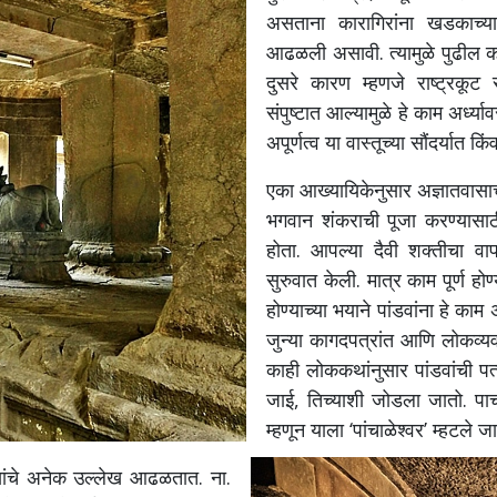
असताना कारागिरांना खडकाच्या 
आढळली असावी. त्यामुळे पुढील काम
दुसरे कारण म्हणजे राष्ट्रकूट
संपुष्टात आल्यामुळे हे काम अर्ध्
अपूर्णत्व या वास्तूच्या सौंदर्यात
एका आख्यायिकेनुसार अज्ञातवासाच
भगवान शंकराची पूजा करण्यासाठी 
होता. आपल्या दैवी शक्तीचा 
सुरुवात केली. मात्र काम पूर
होण्याच्या भयाने पांडवांना हे का
जुन्या कागदपत्रांत आणि लोकव्यव
काही लोककथांनुसार पांडवांची पत्
जाई, तिच्याशी जोडला जातो. पाच 
म्हणून याला ‘पांचाळेश्वर’ म्हटल
्यांचे अनेक उल्लेख आढळतात. ना.