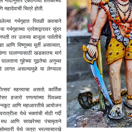
ल नोंदीनुसार एकोणिव्या शतकाच्या
ि महादेवाची चित्रे होती.
सलेल्या गर्भगृहात पितळी कवचाने
 गर्भगृहाच्या प्रवेशद्वारावर सुंदर
गणपती तर उजव्या बाजूला पार्वतीचे
्मा आणि विष्णूच्या मूर्ती असाव्यात,
क्षिणा घालण्यासाठी खडकातच मार्ग
ा घालताना गुहेच्या गूढतेचा अनुभव
े लागत असल्यामुळे या लेण्याला
ीपोत्सव’ महत्त्वाचा असतो. कार्तिक
परिसर हजारो पणत्यांच्या पिवळ्या
 अन्नकूट आणि महाआरतीचे आयोजन
त्रीला येथे भक्तांची मोठी गर्दी
मध आणि साखरेच्या पंचामृताने
 सोमवारी येथे जत्रा भरल्यासारखे