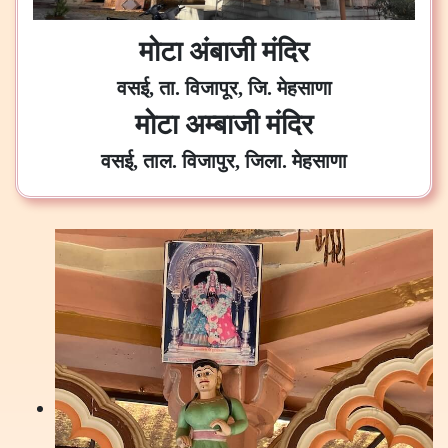
मोटा अंबाजी मंदिर
वसई, ता. विजापूर, जि. मेहसाणा
मोटा अम्बाजी मंदिर
वसई, ताल. विजापुर, जिला. मेहसाणा