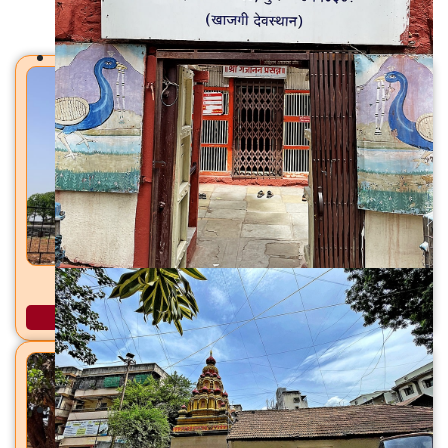
मंदिरे
जर्सेश्वर महादेव मंदिर सांगरूण, ता. हवेली, जि. पुणे
अधिक माहिती