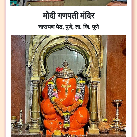
मोदी गणपती मंदिर
नारायण पेठ, पुणे, ता. जि. पुणे