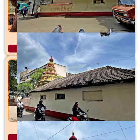
शिरकाई देवी मंदिर शिरकोली, ता. वेल्हे (राजगड), जि. पुणे
अधिक माहिती
धारेश्वर महादेव मंदिर धायरी, सिंहगड रस्ता, पुणे
अधिक माहिती