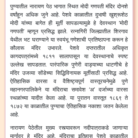
पुण्यातील नारायण पेठ भागात स्थित मोदी गणपती मंदिर दोनशे
वर्षांहून अधिक जुने आहे. पेशवे काळातील दुभाषी खुश्रूशेठ
मोदी यांच्या बागेत ही मूर्ती सापडल्यामुळे हे देवस्थान ‘मोदी
गणपती’ म्हणून प्रसिद्ध झाले. रत्नागिरी जिल्ह्यातील शिरगाव
येथील भट घराण्याने या स्वयंभू गणेशाची प्रतिष्ठापना करून हे
कौलारू मंदिर उभारले. पेशवे दप्तरातील अधिकृत
कागदपत्रांमध्ये १८११ सालापासून या देवस्थानाचे स्पष्ट
उल्लेख सापडतात. पारंपारिक पुणेरी वाड्याच्या धाटणीचे हे
मंदिर उजव्या सोंडेच्या सिद्धिविनायक मूर्तीसाठी प्रसिद्ध आहे.
ऐतिहासिक वारसा व वैशिष्ट्यपूर्ण वास्तूरचनेमुळे पुणे
महानगरपालिकेने या मंदिराचा समावेश ‘अ’ दर्जाच्या वारसा
स्थळांच्या यादीत केला आहे. या पुरातन वास्तूत १८६९ ते
१८७२ या काळातील पुण्याचा ऐतिहासिक नकाशा जतन केलेला
आहे.
नारायण पेठेतील मुख्य रस्त्यावरून नदीपात्राकडे जाणाऱ्या
मार्गावर हे मंदिर आहे. मंदिराचा इतिहास पेशवे काळातील