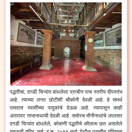
पद्धतीचा, दगडी चिऱ्यांत बांधलेला प्राचीन पाच स्तरीय दीपस्तंभ
आहे. त्याच्या लगत छोटीशी चौकोनी देवळी आहे. हे समर्थ
रामदास स्वामींच्या पादुकांचे देऊळ आहे. त्यापासून काही
अंतरावर नाभानाथाची देवळी आहे. समोरच मौनीनाथांचे लालसर
दगडी चिऱ्यांत बांधलेले, कोकणी पद्धतीचे कौलारू छत असलेले
दुमजली मंदिर आहे. इ.स. २०११ मध्ये येथील प्राचीन मंदिराचा