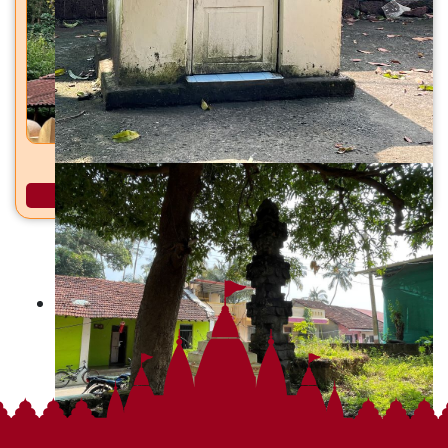
ब्रम्हदेव मंदिर कोर्ले, ता. देवगड, जि. सिंधुदुर्ग
अधिक माहिती