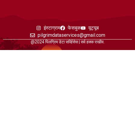
इंस्टाग्राम
फेसबुक
यूट्यूब
pilgrimdataservices@gmail.com
@2024 पिलग्रिम डेटा सर्व्हिसेस | सर्व हक्क राखीव.