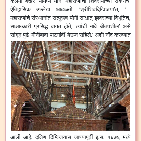
कलमी बखर’ यामध्ये मौनी महाराजांचा शिवरायांच्या संबंधीचा
ऐतिहासिक उल्लेख आढळतो. ‘श्रीशिवदिग्विजया’त, ‘…
महाराजांचे संस्थानांत सत्पुरूष योगी साक्षात् ईश्वराच्या विभूतिच,
साक्षात्कारी प्रसिद्ध वागत होते, त्यांचीं नावें बीतपशील’ असे
सांगून पुढे ‘मौनीबावा पाटगांवीं येऊन राहिले.’
अशी नोंद करण्यात
आली आहे. दक्षिण दिग्विजयास जाण्यापूर्वी इ.स. १६७६ मध्ये