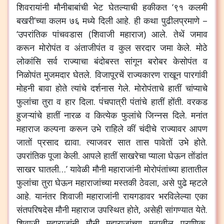
शिवरायांनी मौनीबाबांची भेट घेतल्याची हकीकत ‘९१ कलमी
बखरी’च्या कलम ७६ मध्ये दिली आहे. ही कथा पुढीलप्रमाणे –
‘उपरांतिक पांचवडास (शिवाजी महाराज) आले. तेथें जमाव
करून मोरोपंत व अंताजीपंत व कुल सरदार जमा केले. मोठे
लोकांसि सर्व राज्याचा बंदोबस्त सांगून बरोबर केसोपंत व
निळोपंत मुजमदार घेतले. विजापूरचें राज्यकारण राखून पारगांवी
मोहनी बावा होते त्यांचे दर्शनास गेले. मोरोपंताचे हातीं चांप्याचे
फुलांचा तुरा व हार दिला. पंचपात्री पंतांचे हातीं होंती. वरकड
हुजऱ्यांचे हातीं नारळ व कित्येक फुलांचे जिन्नस दिले. मनांत
महाराज कल्पना करून उभे राहिले कीं चंदीचे राज्यावर आपण
जातों प्रसाद द्यावा. त्याजवर सात तास पावेतों उभे होते.
उपरांतिक पूजा केली. आपले हातीं साखरेचा प्याला घेऊन तोंडांत
साखर घातली…’ यावेळी मौनी महाराजांनी मोरोपंतांच्या हातातील
फुलांचा तुरा घेऊन महाराजांच्या मस्तकी ठेवला, असे पुढे म्हटले
आहे. यानंतर शिवाजी महाराजांनी रायगडावर भरविलेल्या एका
संतपरिषदेस मौनी महाराज उपस्थित होते, असेही सांगण्यात येते.
शिवाजी महाराजांनी मौनी महाराजांच्या मठातील पुराणिक,