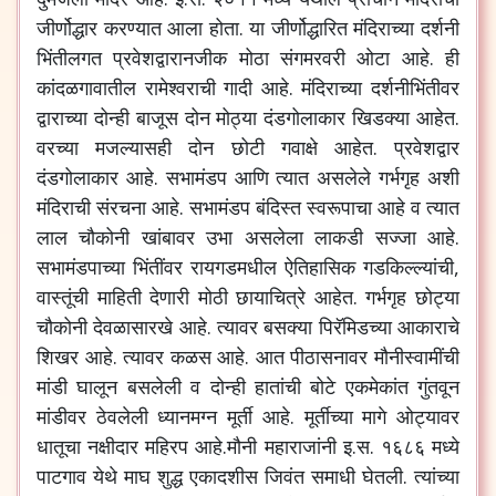
जीर्णोद्धार करण्यात आला होता. या जीर्णोद्धारित मंदिराच्या दर्शनी
भिंतीलगत प्रवेशद्वारानजीक मोठा संगमरवरी ओटा आहे. ही
कांदळगावातील रामेश्वराची गादी आहे. मंदिराच्या दर्शनीभिंतीवर
द्वाराच्या दोन्ही बाजूस दोन मोठ्या दंडगोलाकार खिडक्या आहेत.
वरच्या मजल्यासही दोन छोटी गवाक्षे आहेत. प्रवेशद्वार
दंडगोलाकार आहे. सभामंडप आणि त्यात असलेले गर्भगृह अशी
मंदिराची संरचना आहे. सभामंडप बंदिस्त स्वरूपाचा आहे व त्यात
लाल चौकोनी खांबावर उभा असलेला लाकडी सज्जा आहे.
सभामंडपाच्या भिंतींवर रायगडमधील ऐतिहासिक गडकिल्ल्यांची,
वास्तूंची माहिती देणारी मोठी छायाचित्रे आहेत. गर्भगृह छोट्या
चौकोनी देवळासारखे आहे. त्यावर बसक्या पिरॅमिडच्या आकाराचे
शिखर आहे. त्यावर कळस आहे. आत पीठासनावर मौनीस्वामींची
मांडी घालून बसलेली व दोन्ही हातांची बोटे एकमेकांत गुंतवून
मांडीवर ठेवलेली ध्यानमग्न मूर्ती आहे. मूर्तीच्या मागे ओट्यावर
धातूचा नक्षीदार महिरप आहे.मौनी महाराजांनी इ.स. १६८६ मध्ये
पाटगाव येथे माघ शुद्ध एकादशीस जिवंत समाधी घेतली. त्यांच्या