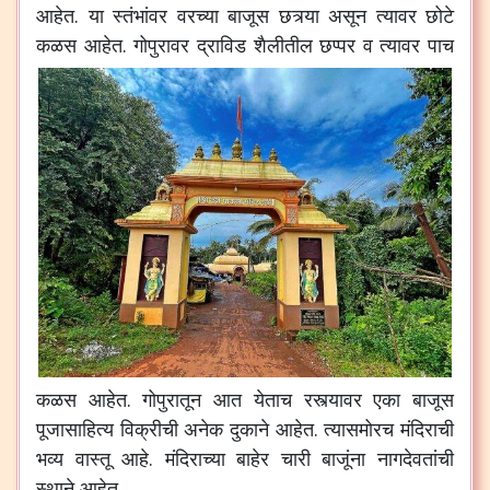
आहेत
.
या
स्तंभांवर
वरच्या
बाजूस
छत्र्या
असून
त्यावर
छोटे
कळस
आहेत
.
गोपुरावर
द्राविड
शैलीतील
छप्पर
व
त्यावर
पाच
कळस
आहेत
.
गोपुरातून
आत
येताच
रस्त्यावर
एका
बाजूस
पूजासाहित्य
विक्रीची
अनेक
दुकाने
आहेत
.
त्यासमोरच
मंदिराची
भव्य
वास्तू
आहे
.
मंदिराच्या
बाहेर
चारी
बाजूंना
नागदेवतांची
स्थाने
आहेत
.