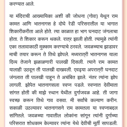
करण्यात
आले
.
या
मंदिराची
आख्यायिका
अशी
की
जोधना
(
गोवा
)
येथून
राम
कामत
आणि
भातनागस
हे
दोघे
रेडी
परिसरातील
या
भागात
शिकारीकरीता
आले
होते
.
त्या
काळात
हा
भाग
घनदाट
जंगलाचा
होता
.
ते
शिकार
करून
थकले
.
रात्र
झाली
होती
.
त्यामुळे
त्यांनी
एका
तलावाकाठी
मुक्काम
करण्याचे
ठरवले
.
जवळच्याच
झाडावर
माची
तयार
करून
ते
तिथे
झोपले
.
मध्यरात्री
भातनागस
याला
दिव्य
तेजाने
झळाळणारी
पालखी
दिसली
.
त्याने
राम
कामत
यालाही
उठवून
ती
पालखी
दाखवली
.
एवढ्या
अपरात्री
घनदाट
जंगलात
ती
पालखी
पाहून
ते
अचंबित
झाले
.
नंतर
त्यांना
झोप
लागली
.
झोपेत
भातनागसला
स्वप्न
पडले
.
स्वप्नात
देवीमाता
सांगत
होती
की
माझे
स्थान
येथील
दुर्गाजवळ
आहे
.
ती
जागा
स्वच्छ
करून
तिथे
गाव
वसवा
.
मी
सर्वांचे
कल्याण
करीन
.
सकाळी
उठल्यावर
भातनागसने
राम
कामतला
या
स्वप्नाबद्दल
सांगितले
.
जवळच्या
गावातील
लोकांना
सांगून
त्यांनी
दुर्गाच्या
परिसरात
शोधकाम
केल्यावर
त्यांना
येथे
देवीची
मूर्ती
सापडली
.