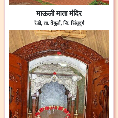
माऊली माता मंदिर
रेडी, ता. वेंगुर्ला, जि. सिंधुदुर्ग