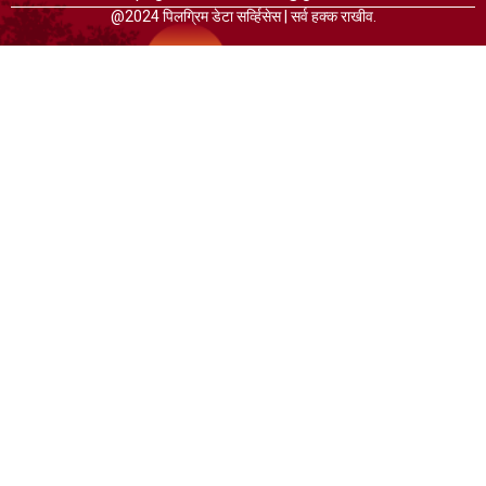
@2024 पिलग्रिम डेटा सर्व्हिसेस | सर्व हक्क राखीव.