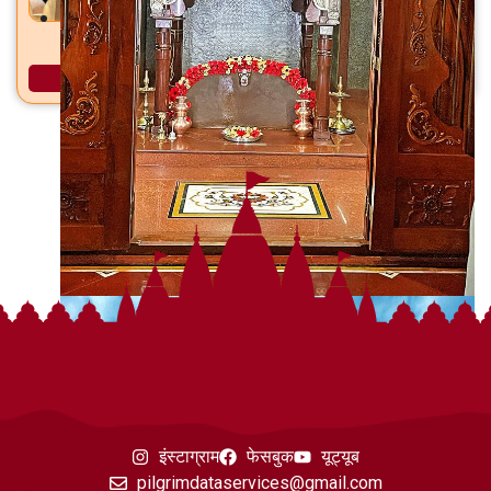
ब्रम्हदेव मंदिर कोर्ले, ता. देवगड, जि. सिंधुदुर्ग
अधिक माहिती
इंस्टाग्राम
फेसबुक
यूट्यूब
pilgrimdataservices@gmail.com