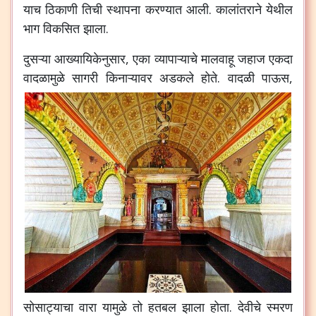
याच
ठिकाणी
तिची
स्थापना
करण्यात
आली
.
कालांतराने
येथील
भाग
विकसित
झाला
.
दुसऱ्या
आख्यायिकेनुसार
,
एका
व्यापाऱ्याचे
मालवाहू
जहाज
एकदा
वादळामुळे
सागरी
किनाऱ्यावर
अडकले
होते
.
वादळी
पाऊस
,
सोसाट्याचा
वारा
यामुळे
तो
हतबल
झाला
होता
.
देवीचे
स्मरण