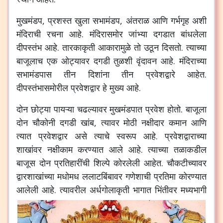
मुखमंडप
,
प्रशस्त
खुला
सभामंडप
,
अंतराळ
आणि
गर्भगृह
अशी
मंदिराची
रचना
आहे
.
मंदिरासमोर
जांभ्या
दगडात
बांधलेला
दीपस्तंभ
आहे
.
तारकाकृती
आकारामुळे
तो
उठून
दिसतो
.
त्याच्या
बाजूलाच
एक
ओट्यावर
दगडी
तुळशी
वृंदावन
आहे
.
मंदिराच्या
सभामंडपास
तीन
दिशांना
तीन
प्रवेशद्वारे
आहेत
.
दीपस्तंभासमोरील
प्रवेशद्वार
हे
मुख्य
आहे
.
दोन
छोट्या
पायऱ्या
चढल्यावर
मुखमंडपात
प्रवेश
होतो
.
बाजूला
दोन
चौकोनी
दगडी
खांब
,
त्यावर
मोठी
नक्षीदार
कमान
आणि
त्यात
प्रवेशद्वार
असे
त्याचे
स्वरूप
आहे
.
प्रवेशद्वाराच्या
शाखांवर
नक्षीकाम
करण्यात
आले
आहे
.
त्याच्या
तळाकडील
बाजूस
दोन
प्रतिहारींची
शिल्पे
कोरलेली
आहेत
.
चौकटीच्यावर
द्वारशाखांच्या
मधोमध
ललाटबिंबावर
गणेशाची
प्रतिमा
कोरण्यात
आलेली
आहे
.
त्यावरील
अर्धगोलाकृती
भागात
भिंतीवर
मध्यभागी