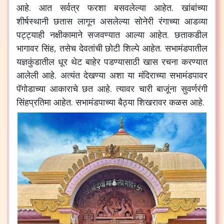
आहे
.
आत
सर्वत्र
फरशा
बसवलेल्या
आहेत
.
खांबांच्या
शीर्षस्थानी
छतास
लागून
असलेल्या
सोनेरी
रंगाच्या
आडव्या
पट्ट्याही
नक्षीकामाने
सजवण्यात
आल्या
आहेत
.
छताकडील
भागावर
सिंह
,
तसेच
देवतांची
छोटी
शिल्पे
आहेत
.
सभामंडपातील
यज्ञकुंडातील
धूर
थेट
बाहेर
पडण्यासाठी
खास
रचना
करण्यात
आलेली
आहे
.
अत्यंत
देखण्या
अशा
या
मंदिराच्या
सभामंडपावर
पॅगोडाच्या
आकाराचे
छत
आहे
.
त्यावर
चारी
बाजूंना
सुवर्णरंगी
सिंहप्रतिमा
आहेत
.
सभामंडपाच्या
बैठ्या
शिखरावर
कळस
आहे
.