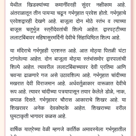
येथील
खिडक्यांच्या
कमानींवरही
सुंदर
नक्षीकाम
आहे
.
अंतराळातून
तीन
पायऱ्या
चढून
गर्भगृहात
प्रवेश
होतो
.
गर्भगृहाचे
प्रवेशद्वारही
देखणे
आहे
.
बाजूला
दोन
मोठे
स्तंभ
व
त्याच्या
बाजूस
चतुर्भुज
स्त्रीदेवतांची
शिल्पे
आहेत
.
द्वारपट्टीच्या
ललाटबिंबावर
महिषासुरमर्दिनी
देवीचे
सिंहाधिष्ठित
शिल्प
आहे
.
या
मंदिराचे
गर्भगृहही
प्रशस्त
आहे
.
आत
मोठ्या
पितळी
घंटा
टांगलेल्या
आहेत
.
दोन
बाजूला
मोठ्या
स्तंभांसमोर
द्वारपालांची
शिल्पे
आहेत
.
त्यावरील
ललाटबिंबाच्यावर
देवी
प्रतिमा
आणि
चवऱ्या
ढाळणारे
गज
असे
उठावशिल्प
आहे
.
गर्भगृहात
चांदीच्या
मखरात
देवी
विराजमान
आहे
.
अर्धवर्तुळाकार
वारूळात
देवीचे
रूप
आहे
.
त्यावर
चांदीच्या
पत्र्यापासून
तयार
केलेले
डोळे
,
नाक
,
कपाळ
दिसते
.
गर्भगृहावर
चौरास
आकाराचे
शिखर
आहे
.
या
शिखरावर
अनेक
देवकोष्ठके
आहेत
.
शिखराच्या
वरील
घुमटाकृती
भागावर
कळस
आहे
.
वार्षिक
यात्रेच्या
वेळी
म्हणजे
कार्तिक
अमावस्येला
गर्भगृहातील