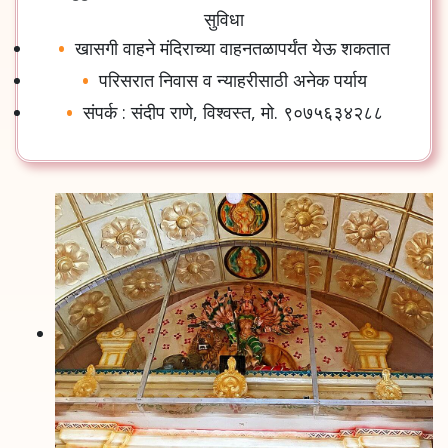
सुविधा
खासगी
वाहने
मंदिराच्या
वाहनतळापर्यंत
येऊ
शकतात
परिसरात
निवास
व
न्याहरीसाठी
अनेक
पर्याय
संपर्क
:
संदीप
राणे
,
विश्वस्त
,
मो
.
९०७५६३४२८८