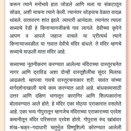
करून
त्याने
मनोभावे
हात
जोडले
आणि
मला
या
संकटातून
सोडव
,
अशी
याचना
त्याने
केली
.
त्यानंतर
थोड्याच
वेळात
वादळ
थांबले
.
वातावरण
शांत
झाले
.
व्यापारी
आनंदला
.
त्यानंतर
त्याला
सध्याचे
रेडी
हे
किनाऱ्यानजीकचे
गाव
लागले
.
देवीच्या
कृपेने
आपण
व
आपले
जहाज
वाचले
या
प्रीत्यर्थ
त्याने
किनाऱ्याजवळील
या
गावात
देवीचे
मंदिर
बांधले
.
ते
मंदिर
म्हणचे
सध्याचे
माऊली
माता
मंदिर
आहे
.
सध्याच्या
नूतनीकरण
करण्यात
आलेल्या
मंदिराच्या
वास्तुरचनेत
नागर
आणि
द्राविड
अशा
दोन्ही
वास्तूशैलींचा
सुंदर
मिलाफ
आढळतो
.
म्हापसा
गावचे
वास्तुरचनाकार
श्री
.
सावंत
यांच्या
मार्गदर्शनाखाली
याचे
काम
करण्यात
आले
आहे
.
बांधकामासाठी
उत्तर
आणि
दक्षिण
भागातून
कारागिर
आणि
शिल्पकारांना
बोलावण्यात
आले
होते
.
हे
मंदिर
एका
मोठ्या
प्राकारात
वसलेले
आहे
.
एका
भव्य
गोपुरातून
म्हणजेच
मंदिराच्या
प्राकाराच्या
प्रवेश
कमानीतून
मंदिर
परिसरात
प्रवेश
होतो
.
गोपुरास
रुंद
खांबांवर
शंख
–
चक्र
–
गदाधारी
चतुर्भुज
विष्णूशिल्पे
कोरण्यात
आलेली