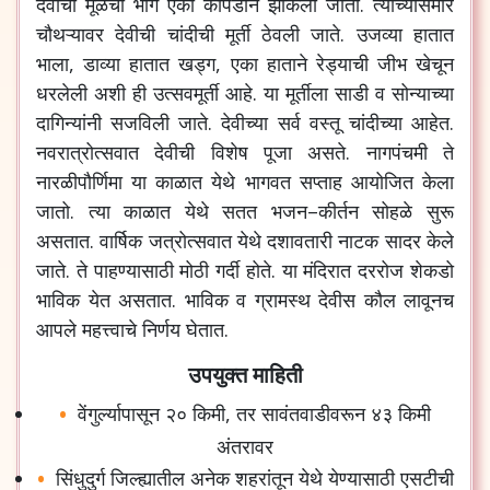
देवीचा
मूळचा
भाग
एका
कापडाने
झाकला
जातो
.
त्याच्यासमोर
चौथऱ्यावर
देवीची
चांदीची
मूर्ती
ठेवली
जाते
.
उजव्या
हातात
भाला
,
डाव्या
हातात
खड्ग
,
एका
हाताने
रेड्याची
जीभ
खेचून
धरलेली
अशी
ही
उत्सवमूर्ती
आहे
.
या
मूर्तीला
साडी
व
सोन्याच्या
दागिन्यांनी
सजविली
जाते
.
देवीच्या
सर्व
वस्तू
चांदीच्या
आहेत
.
नवरात्रोत्सवात
देवीची
विशेष
पूजा
असते
.
नागपंचमी
ते
नारळीपौर्णिमा
या
काळात
येथे
भागवत
सप्ताह
आयोजित
केला
जातो
.
त्या
काळात
येथे
सतत
भजन
–
कीर्तन
सोहळे
सुरू
असतात
.
वार्षिक
जत्रोत्सवात
येथे
दशावतारी
नाटक
सादर
केले
जाते
.
ते
पाहण्यासाठी
मोठी
गर्दी
होते
.
या
मंदिरात
दररोज
शेकडो
भाविक
येत
असतात
.
भाविक
व
ग्रामस्थ
देवीस
कौल
लावूनच
आपले
महत्त्वाचे
निर्णय
घेतात
.
उपयुक्त माहिती
वेंगुर्ल्यापासून
२०
किमी
,
तर
सावंतवाडीवरून
४३
किमी
अंतरावर
सिंधुदुर्ग
जिल्ह्यातील
अनेक
शहरांतून
येथे
येण्यासाठी
एसटीची