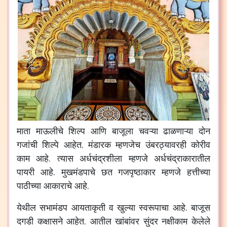
माता
माऊलीचे
शिल्प
आणि
बाजूला
चवऱ्या
ढाळणाऱ्या
दोन
गजांची
शिल्पे
आहेत
.
मंडारक
म्हणजेच
उंबरठ्यावरही
कोरीव
काम
आहे
.
त्यास
अर्धचंद्रशीला
म्हणजे
अर्धचंद्राकारातील
पायरी
आहे
.
मुखमंडपाचे
छत
गजपृष्ठाकार
म्हणजे
हत्तीच्या
पाठीच्या
आकाराचे
आहे
.
येथील
सभामंडप
आयताकृती
व
खुल्या
स्वरूपाचा
आहे
.
बाजूस
दगडी
कक्षासने
आहेत
.
आतील
खांबांवर
सुंदर
नक्षीकाम
केलेले