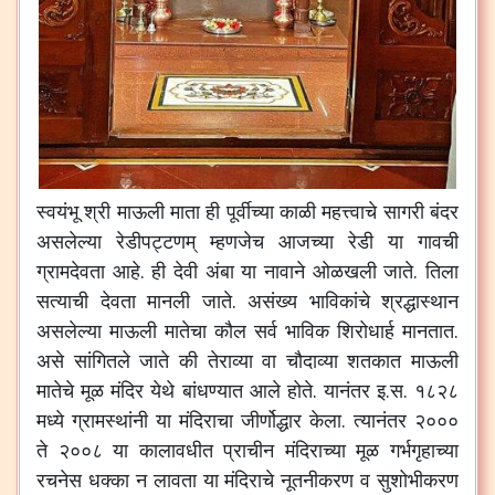
स्वयंभू
श्री
माऊली
माता
ही
पूर्वीच्या
काळी
महत्त्वाचे
सागरी
बंदर
असलेल्या
रेडीपट्टणम्
म्हणजेच
आजच्या
रेडी
या
गावची
ग्रामदेवता
आहे
.
ही
देवी
अंबा
या
नावाने
ओळखली
जाते
.
तिला
सत्याची
देवता
मानली
जाते
.
असंख्य
भाविकांचे
श्रद्धास्थान
असलेल्या
माऊली
मातेचा
कौल
सर्व
भाविक
शिरोधार्ह
मानतात
.
असे
सांगितले
जाते
की
तेराव्या
वा
चौदाव्या
शतकात
माऊली
मातेचे
मूळ
मंदिर
येथे
बांधण्यात
आले
होते
.
यानंतर
इ
.
स
.
१८२८
मध्ये
ग्रामस्थांनी
या
मंदिराचा
जीर्णोद्धार
केला
.
त्यानंतर
२०००
ते
२००८
या
कालावधीत
प्राचीन
मंदिराच्या
मूळ
गर्भगृहाच्या
रचनेस
धक्का
न
लावता
या
मंदिराचे
नूतनीकरण
व
सुशोभीकरण