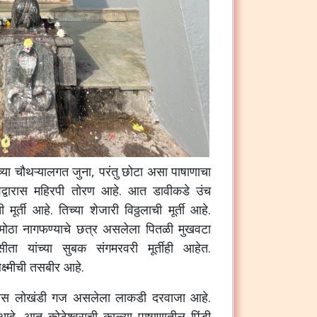
च्या चौथऱ्यालगत जुना, परंतु छोटा असा पाषाणाचा
वेशद्वारास महिरपी तोरण आहे. आत डावीकडे उंच
मूर्ती आहे. तिच्या शेजारी विठ्ठलाची मूर्ती आहे.
 मोठा नागफण्याचे छत्र असलेला पितळी मुखवटा
सीता यांच्या सुबक संगमरवरी मूर्तीही आहेत.
्ष्मीची तसबीर आहे.
त्यास लोखंडी गज असलेला लाकडी दरवाजा आहे.
चे आहे. आत कोटेश्वराची काळ्या पाषाणातील पिंडी