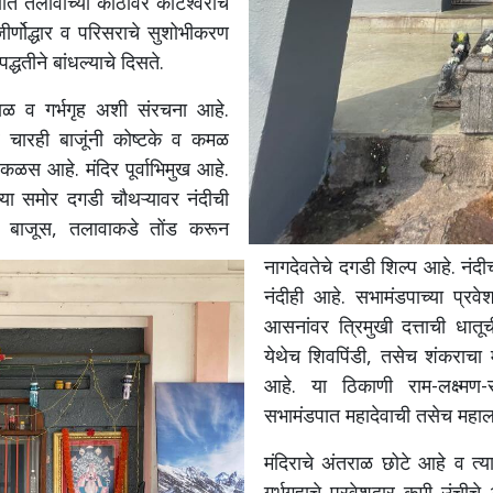
गणात तलावाच्या काठावर कोटेश्वराचे
ीर्णोद्धार व परिसराचे सुशोभीकरण
धतीने बांधल्याचे दिसते.
ाळ व गर्भगृह अशी संरचना आहे.
ावर चारही बाजूंनी कोष्टके व कमळ
र कळस आहे.
मंदिर पूर्वाभिमुख आहे.
च्या समोर दगडी चौथऱ्यावर नंदीची
च्या बाजूस, तलावाकडे तोंड करून
नागदेवतेचे दगडी शिल्प आहे. नंदी
नंदीही आहे. सभामंडपाच्या प्र
आसनांवर त्रिमुखी दत्ताची धातूची 
येथेच शिवपिंडी, तसेच शंकराचा
आहे. या ठिकाणी राम-लक्ष्मण-
सभामंडपात महादेवाची तसेच महालक
मंदिराचे अंतराळ छोटे आहे व 
गर्भगृहाचे प्रवेशद्वार कमी उंची