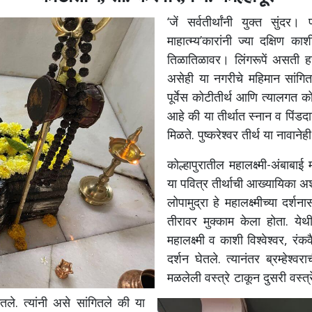
‘जें सर्वतीर्थांनी युक्त सुं
माहात्म्य’कारांनी ज्या दक्षिण क
तिळातिळावर। लिंगरूपें असती हर
असेही या नगरीचे महिमान सांगितल
पूर्वेस कोटीतीर्थ आणि त्यालगत को
आहे की या तीर्थात स्नान व पिंडदा
मिळते. पुष्करेश्वर तीर्थ या नावाने
कोल्हापुरातील महालक्ष्मी-अंबाबा
या पवित्र तीर्थाची आख्यायिका अश
लोपामुद्रा हे महालक्ष्मीच्या दर्श
तीरावर मुक्काम केला होता. येथी
महालक्ष्मी व काशी विश्वेश्वर, रंकव
दर्शन घेतले.
त्यानंतर ब्रम्हेश्
मळलेली वस्त्रे टाकून दुसरी वस्त्रे
गितले. त्यांनी असे सांगितले की या