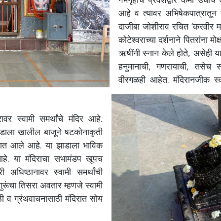
आहे व त्यावर अभिषेकपात्रातून 
दाजीबा जोशीराव रचित ‘करवीर माहा
कोटेश्वराच्या दर्शनाने पितरांना म
ऋषींनी स्नान केले होते, असेही या 
हनुमानाची, गणरायाची, तसेच साई
वीरगळही आहेत. मंदिरानजीक स्व
ावर स्वामी समर्थांचे मंदिर आहे.
झाडाला खालील बाजूने षटकोनाकृती
यात आले आहे. या झाडाला भाविक
आहे. या मंदिराचा सभामंडप खूपच
 अधिष्ठानावर स्वामी समर्थांची
गुरूंचा तिसरा अवतार म्हणजे स्वामी
ठी व ग्रंथवाचनासाठी मंदिरात सोय