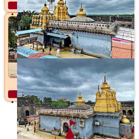
अधिक माहिती
धारेश्वर महादेव मंदिर धायरी, सिंहगड रस्ता, पुणे
अधिक माहिती