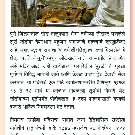
पुणे जिल्ह्यातील खेड तालुक्यात भीमा नदीच्या तीरावर वसलेले
श्री खंडोबा देवस्थान बहुजन समाजाचे महत्त्वाचे श्रद्धाकेंद्र
आहे. महाराष्ट्र शासनाचा ‘ब’ वर्ग तीर्थक्षेत्राचा दर्जा मिळालेले हे
क्षेत्र ‘प्रति-जेजुरी’ म्हणून ओळखले जाते. राज्यातील हे एकमेव
असे मंदिर आहे, जेथे खंडोबाच्या परंपरेतील ‘मुरळी’ ही प्रथा
पूर्णपणे निषिद्ध मानली जाते आणि केवळ वाघ्या हेच देवाची सेवा
करतात. या मंदिराचे एक मोठे खगोलशास्त्रीय वैशिष्ट्य म्हणजे
१३ ते १७ मार्च या काळात मावळत्या सूर्याची किरणे थेट
खंडोबाच्या मूर्तीपर्यंत पोहोचतात. हे दृश्य पाहण्यासाठी दरवर्षी
हजारो भाविक निमगावला भेट देतात.
निमगाव खंडोबा मंदिराचा सर्वात जुना ऐतिहासिक उल्लेख
मार्गशीर्ष शुद्ध पंचमी, शके १३४७ म्हणजेच २६ नोव्हेंबर १४२४