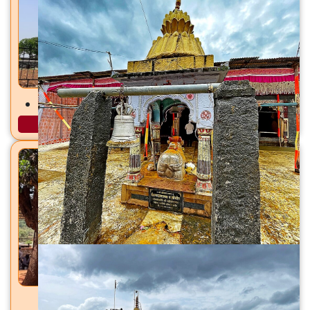
जर्सेश्वर महादेव मंदिर सांगरूण, ता. हवेली, जि. पुणे
अधिक माहिती
शिरकाई देवी मंदिर शिरकोली, ता. वेल्हे (राजगड), जि. पुणे