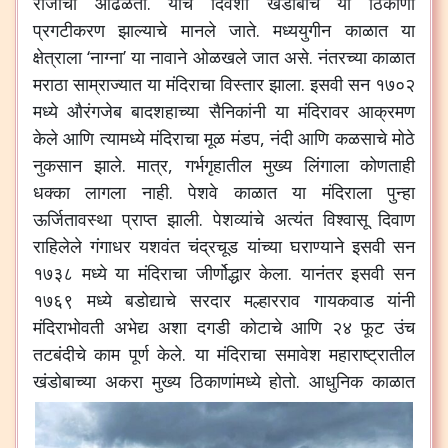
रोजीचा आढळतो. याच दिवशी खंडोबाचे या ठिकाणी
प्रगटीकरण झाल्याचे मानले जाते. मध्ययुगीन काळात या
क्षेत्राला ‘नाग्ना’ या नावाने ओळखले जात असे. नंतरच्या काळात
मराठा साम्राज्यात या मंदिराचा विस्तार झाला. इसवी सन १७०२
मध्ये औरंगजेब बादशहाच्या सैनिकांनी या मंदिरावर आक्रमण
केले आणि त्यामध्ये मंदिराचा मूळ मंडप, नंदी आणि कळसाचे मोठे
नुकसान झाले. मात्र, गर्भगृहातील मुख्य लिंगाला कोणताही
धक्का लागला नाही. पेशवे काळात या मंदिराला पुन्हा
ऊर्जितावस्था प्राप्त झाली. पेशव्यांचे अत्यंत विश्वासू दिवाण
राहिलेले गंगाधर यशवंत चंद्रचूड यांच्या घराण्याने इसवी सन
१७३८ मध्ये या मंदिराचा जीर्णोद्धार केला. यानंतर इसवी सन
१७६९ मध्ये बडोद्याचे सरदार मल्हारराव गायकवाड यांनी
मंदिराभोवती अभेद्य अशा दगडी कोटाचे आणि २४ फूट उंच
तटबंदीचे काम पूर्ण केले. या मंदिराचा समावेश महाराष्ट्रातील
खंडोबाच्या अकरा मुख्य ठिकाणांमध्ये होतो.
आधुनिक काळात