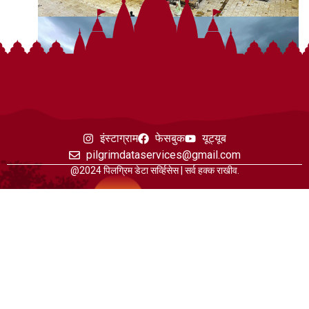
इंस्टाग्राम
फेसबुक
यूट्यूब
pilgrimdataservices@gmail.com
@2024 पिलग्रिम डेटा सर्व्हिसेस | सर्व हक्क राखीव.