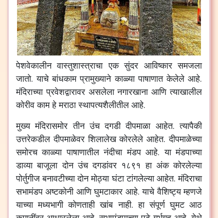
पेशवेकालीन वास्तुशास्त्राचा एक सुंदर आविष्कार समजला
जातो. याचे बांधकाम प्रामुख्याने काळ्या पाषाणात केलेले आहे.
मंदिराच्या प्रवेशद्वारावर असलेला नगारखाना आणि त्याखालील
कोरीव काम हे मराठा स्थापत्यशैलीतील आहे.
मुख्य मंदिरासमोर तीन उंच दगडी दीपमाळा आहेत. त्यापैकी
उत्तरेकडील दीपमाळेवर शिलालेख कोरलेले आहेत. दीपमाळेच्या
समोरच काळ्या पाषाणातील नंदीचा मंडप आहे. या मंडपाच्या
डाव्या बाजूला दोन उंच दगडांवर १८९१ हा अंक कोरलेल्या
पोर्तुगीज बनावटीच्या दोन मोठ्या घंटा टांगलेल्या आहेत. मंदिराचा
सभामंडप अष्टकोनी आणि घुमटाकार आहे. याचे वैशिष्ट्य म्हणजे
याच्या मध्यभागी कोणताही खांब नाही. हा संपूर्ण घुमट आठ
कमानींवर आधारलेला आहे. सभामंडपाच्या पुढे गर्भगृह आहे. येथे