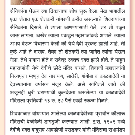
सैनिकांना
घेऊन
त्या
ठिकाणाचा
शोध
सुरू
केला
.
मेढा
भागातील
एका
शेतात
एक
शेतकरी
नांगरणी
करीत
असल्याचे
शिवरायांच्या
सैनिकांना
दिसले
.
ते
त्याला
आणण्यासाठी
गेले
,
तर
तो
पळून
जाऊ
लागला
.
अखेर
त्याला
पकडून
महाराजांकडे
आणले
.
त्याला
अभय
देऊन
विचारणा
केली
की
येथे
देवी
प्रकट
झाली
आहे
,
ती
कुठे
आहे
ते
दाखव
.
तेव्हा
तो
शेतकरी
त्या
जागेत
त्यांना
घेऊन
गेला
.
तेथे
पाषाण
होते
व
सर्वत्र
रक्तच
रक्त
झाले
होते
.
ते
पाहून
महाराजांनी
येथे
देवीचे
छोटे
मंदिर
बांधले
.
शिवाजी
महाराजांनी
नित्यपूजा
म्हणून
देव
नारायण
,
सातेरी
,
गांगोबा
व
काळबादेवी
या
देवस्थानांना
वर्षासन
मंजूर
केले
.
असे
सांगितले
जाते
की
अजूनही
धुरी
घराण्याची
कुलदेवता
असलेल्या
या
काळबादेवी
मंदिराला
प्रतिवर्षी
१३
रु
.
३७
पैसे
एवढी
रक्कम
मिळते
.
शिवकाळात
बांधण्यात
आलेल्या
काळबादेवीच्या
प्राचीन
कौलारू
मंदिराची
वेळोवेळी
डागडुजी
करण्यात
आली
.
इ
.
स
.
१९०९
मध्ये
देवीचे
भक्त
बाबुराव
आवडोजी
पराडकर
यांनी
मंदिराचा
सभामंडप