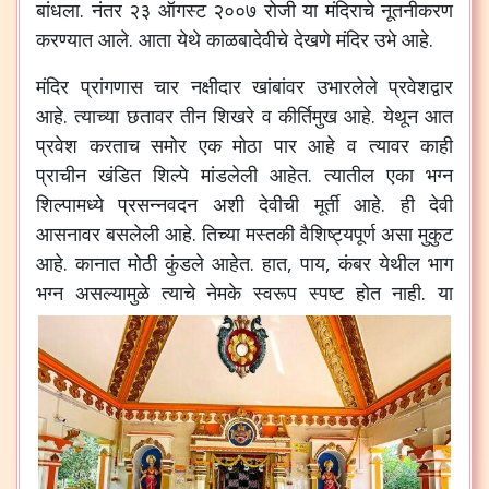
बांधला
.
नंतर
२३
ऑगस्ट
२००७
रोजी
या
मंदिराचे
नूतनीकरण
करण्यात
आले
.
आता
येथे
काळबादेवीचे
देखणे
मंदिर
उभे
आहे
.
मंदिर
प्रांगणास
चार
नक्षीदार
खांबांवर
उभारलेले
प्रवेशद्वार
आहे
.
त्याच्या
छतावर
तीन
शिखरे
व
कीर्तिमुख
आहे
.
येथून
आत
प्रवेश
करताच
समोर
एक
मोठा
पार
आहे
व
त्यावर
काही
प्राचीन
खंडित
शिल्पे
मांडलेली
आहेत
.
त्यातील
एका
भग्न
शिल्पामध्ये
प्रसन्नवदन
अशी
देवीची
मूर्ती
आहे
.
ही
देवी
आसनावर
बसलेली
आहे
.
तिच्या
मस्तकी
वैशिष्ट्यपूर्ण
असा
मुकुट
आहे
.
कानात
मोठी
कुंडले
आहेत
.
हात
,
पाय
,
कंबर
येथील
भाग
भग्न
असल्यामुळे
त्याचे
नेमके
स्वरूप
स्पष्ट
होत
नाही
.
या