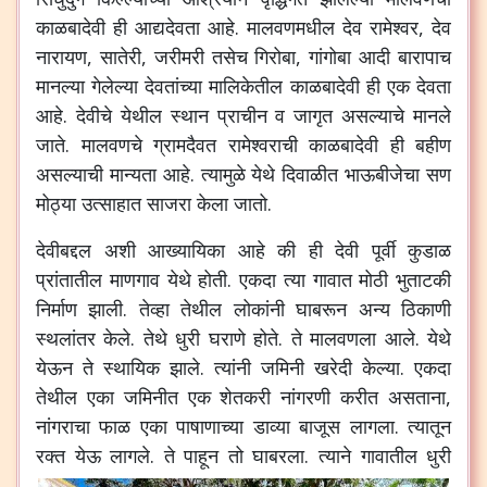
काळबादेवी
ही
आद्यदेवता
आहे
.
मालवणमधील
देव
रामेश्वर
,
देव
नारायण
,
सातेरी
,
जरीमरी
तसेच
गिरोबा
,
गांगोबा
आदी
बारापाच
मानल्या
गेलेल्या
देवतांच्या
मालिकेतील
काळबादेवी
ही
एक
देवता
आहे
.
देवीचे
येथील
स्थान
प्राचीन
व
जागृत
असल्याचे
मानले
जाते
.
मालवणचे
ग्रामदैवत
रामेश्वराची
काळबादेवी
ही
बहीण
असल्याची
मान्यता
आहे
.
त्यामुळे
येथे
दिवाळीत
भाऊबीजेचा
सण
मोठ्या
उत्साहात
साजरा
केला
जातो
.
देवीबद्दल
अशी
आख्यायिका
आहे
की
ही
देवी
पूर्वी
कुडाळ
प्रांतातील
माणगाव
येथे
होती
.
एकदा
त्या
गावात
मोठी
भुताटकी
निर्माण
झाली
.
तेव्हा
तेथील
लोकांनी
घाबरून
अन्य
ठिकाणी
स्थलांतर
केले
.
तेथे
धुरी
घराणे
होते
.
ते
मालवणला
आले
.
येथे
येऊन
ते
स्थायिक
झाले
.
त्यांनी
जमिनी
खरेदी
केल्या
.
एकदा
तेथील
एका
जमिनीत
एक
शेतकरी
नांगरणी
करीत
असताना
,
नांगराचा
फाळ
एका
पाषाणाच्या
डाव्या
बाजूस
लागला
.
त्यातून
रक्त
येऊ
लागले
.
ते
पाहून
तो
घाबरला
.
त्याने
गावातील
धुरी