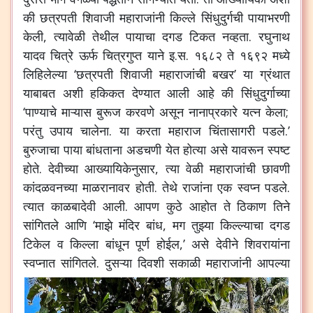
की
छत्रपती
शिवाजी
महाराजांनी
किल्ले
सिंधुदुर्गची
पायाभरणी
केली
,
त्यावेळी
तेथील
पायाचा
दगड
टिकत
नव्हता
.
रघुनाथ
यादव
चित्रे
ऊर्फ
चित्रगुप्त
याने
इ
.
स
.
१६८२
ते
१६९२
मध्ये
लिहिलेल्या
‘
छत्रपती
शिवाजी
महाराजांची
बखर
’
या
ग्रंथात
याबाबत
अशी
हकिकत
देण्यात
आली
आहे
की
सिंधुदुर्गाच्या
‘
पाण्याचे
माऱ्यास
बुरूज
करवणे
असून
नानाप्रकारे
यत्न
केला
;
परंतु
उपाय
चालेना
.
या
करता
महाराज
चिंतासागरी
पडले
.’
बुरुजाचा
पाया
बांधताना
अडचणी
येत
होत्या
असे
यावरून
स्पष्ट
होते
.
देवीच्या
आख्यायिकेनुसार
,
त्या
वेळी
महाराजांची
छावणी
कांदळवनच्या
माळरानावर
होती
.
तेथे
राजांना
एक
स्वप्न
पडले
.
त्यात
काळबादेवी
आली
.
आपण
कुठे
आहोत
ते
ठिकाण
तिने
सांगितले
आणि
‘
माझे
मंदिर
बांध
,
मग
तुझ्या
किल्ल्याचा
दगड
टिकेल
व
किल्ला
बांधून
पूर्ण
होईल
,’
असे
देवीने
शिवरायांना
स्वप्नात
सांगितले
.
दुसऱ्या
दिवशी
सकाळी
महाराजांनी
आपल्या