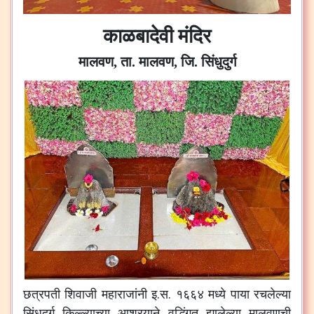
काळबादेवी मंदिर
मालवण, ता. मालवण, जि. सिंधुदुर्ग
छत्रपती
शिवाजी
महाराजांनी
इ
.
स
.
१६६४
मध्ये
पाया
रचलेल्या
सिंधुदुर्ग
किल्ल्याच्या
आश्रयाने
वृद्धिंगत
झालेल्या
मालवणची