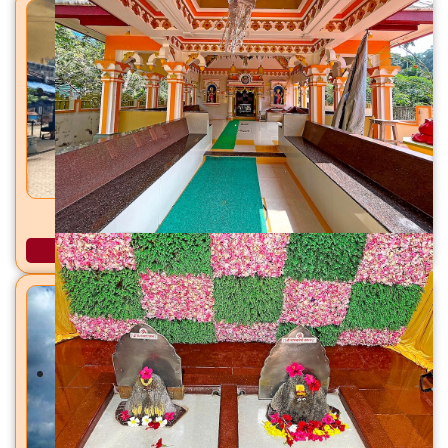
रामेश्वर महादेव मंदिर अकलोली, ता. भिवंडी, जि. ठाणे
अधिक माहिती