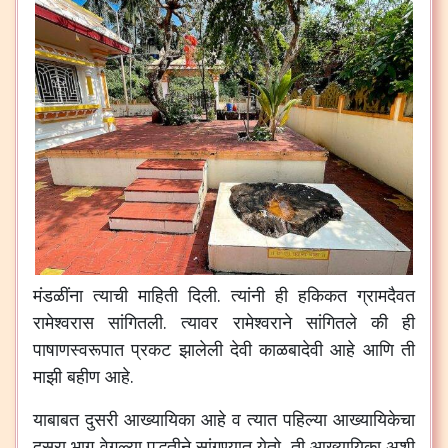
मंडळींना
त्याची
माहिती
दिली
.
त्यांनी
ही
हकिकत
ग्रामदैवत
रामेश्वरास
सांगितली
.
त्यावर
रामेश्वराने
सांगितले
की
ही
पाषाणस्वरूपात
प्रकट
झालेली
देवी
काळबादेवी
आहे
आणि
ती
माझी
बहीण
आहे
.
याबाबत
दुसरी
आख्यायिका
आहे
व
त्यात
पहिल्या
आख्यायिकेचा
दुसरा
भाग
वेगळ्या
पद्धतीने
सांगण्यात
येतो
.
ती
आख्यायिका
अशी