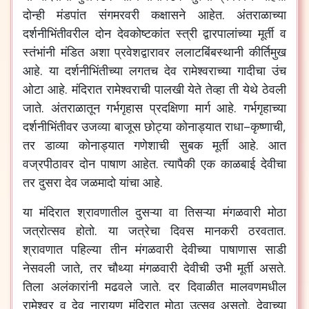
दोन्ही
मंडपांत
संगमरवरी
कक्षासने
आहेत
.
अंतराळाच्या
दर्शनीभिंतीवरील
दोन
देवकोष्टकांत
स्त्री
द्वारपालांच्या
मूर्ती
व
स्तंभांनी
मंडित
अशा
प्रवेशद्वारावर
ललाटबिंबस्थानी
कीर्तिमुख
आहे
.
या
दर्शनीभिंतीच्या
लगतच
देव
रामेश्वराच्या
गादीचा
उंच
ओटा
आहे
.
मंदिरात
रामेश्वराची
पालखी
येते
तेव्हा
ती
येथे
ठेवली
जाते
.
अंतराळातून
गर्भगृहास
प्रदक्षिणा
मार्ग
आहे
.
गर्भगृहाच्या
दर्शनीभिंतीवर
उजव्या
बाजूस
छोट्या
कोनाड्यात
राधा
–
कृष्णाची
,
तर
डाव्या
कोनाड्यात
गणेशाची
सुबक
मूर्ती
आहे
.
आत
वज्रपीठावर
दोन
पाषाण
आहेत
.
त्यापैकी
एक
काळबाई
देवीचा
तर
दुसरा
देव
जळमादो
यांचा
आहे
.
या
मंदिरात
श्रावणातील
दुसऱ्या
वा
तिसऱ्या
मंगळवारी
मोठा
जत्रोत्सव
होतो
.
या
जत्रेचा
दिवस
मानकरी
ठरवतात
.
श्रावणात
पहिल्या
तीन
मंगळवारी
देवीच्या
पाषाणास
साडी
नेसवली
जाते
,
तर
चौथ्या
मंगळवारी
देवीची
उभी
मूर्ती
असते
.
तिला
अलंकारांनी
मढवले
जाते
.
दर
दिवाळीत
मालवणमधील
रामेश्वर
व
देव
नारायण
मंदिरात
मोठा
उत्सव
असतो
.
देवाच्या