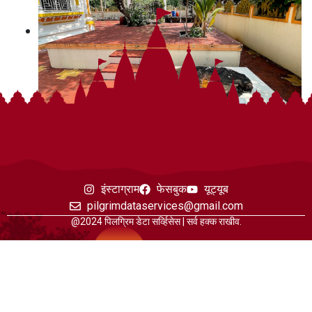
इंस्टाग्राम
फेसबुक
यूट्यूब
pilgrimdataservices@gmail.com
@2024 पिलग्रिम डेटा सर्व्हिसेस | सर्व हक्क राखीव.