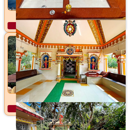
वज्रेश्वरी योगिनी मंदिर वज्रेश्वरी, ता. भिवंडी, जि. ठाणे
अधिक माहिती
ब्रम्हदेव मंदिर कोर्ले, ता. देवगड, जि. सिंधुदुर्ग
अधिक माहिती