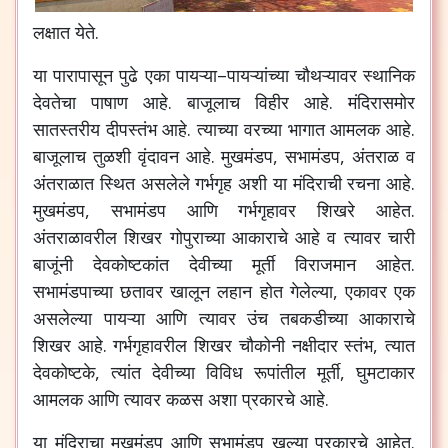
लक्षात
येते
.
या
पारापासून
पुढे
एका
पायऱ्या
–
पायऱ्यांच्या
चौथऱ्यावर
स्थानिक
देवतेचा
पाषाण
आहे
.
बाजूलाच
विहीर
आहे
.
मंदिरासमोर
सातस्तरीय
दीपस्तंभ
आहे
.
त्याच्या
वरच्या
भागात
आमलक
आहे
.
बाजूलाच
तुळशी
वृंदावन
आहे
.
मुखमंडप
,
सभामंडप
,
अंतराळ
व
अंतराळात
स्थित
असलेले
गर्भगृह
अशी
या
मंदिराची
रचना
आहे
.
मुखमंडप
,
सभामंडप
आणि
गर्भगृहावर
शिखरे
आहेत
.
अंतराळावरील
शिखर
गोपुराच्या
आकाराचे
आहे
व
त्यावर
चारी
बाजूंनी
देवकोष्टकांत
देवीच्या
मूर्ती
विराजमान
आहेत
.
सभामंडपाच्या
छतावर
खालून
लहान
होत
गेलेल्या
,
एकावर
एक
असलेल्या
पायऱ्या
आणि
त्यावर
उंच
तबकडीच्या
आकाराचे
शिखर
आहे
.
गर्भगृहावरील
शिखर
चौकोनी
नक्षीदार
स्तंभ
,
त्यात
देवकोष्टके
,
त्यांत
देवीच्या
विविध
रूपांतील
मूर्ती
,
घुमटाकार
आमलक
आणि
त्यावर
कळस
अशा
प्रकारचे
आहे
.
या
मंदिराचा
मुखमंडप
आणि
सभामंडप
खुल्या
प्रकारचे
आहेत
.