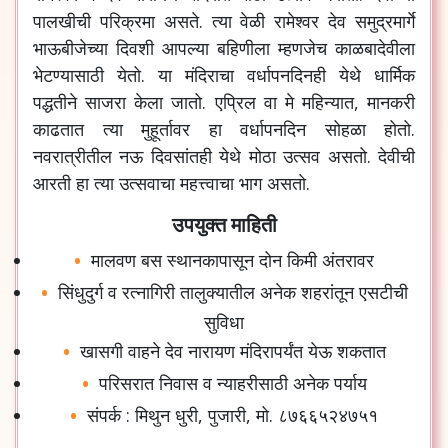
पालखीची
परिक्रमा
असते
.
त्या
वेळी
रामेश्वर
देव
समुद्रमार्गे
भाऊबीजेच्या
दिवशी
आपल्या
बहिणीला
म्हणजेच
काळबादेवीला
भेटण्यासाठी
येतो
.
या
मंदिराचा
वर्धापनदिनही
येथे
धार्मिक
पद्धतीने
साजरा
केला
जातो
.
एप्रिल
वा
मे
महिन्यात
,
मानकरी
काढतात
त्या
मुहूर्तावर
हा
वर्धापनदिन
सोहळा
होतो
.
नवरात्रीतील
नऊ
दिवसांतही
येथे
मोठा
उत्सव
असतो
.
देवीची
आरती
हा
त्या
उत्सवाचा
महत्त्वाचा
भाग
असतो
.
उपयुक्त माहिती
मालवण
बस
स्थानकापासून
दोन
किमी
अंतरावर
सिंधुदुर्ग व रत्नागिरी तालुक्यातील अनेक शहरांतून एसटीची
सुविधा
खासगी वाहने देव नारायण मंदिरापर्यंत येऊ शकतात
परिसरात निवास व न्याहरीसाठी अनेक पर्याय
संपर्क : मिथुन धुरी, पुजारी, मो. ८७६६५२४७५१