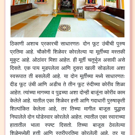
ठिकाणी
अशाच
प्रकारची
साधारणतः
दोन
फूट
उंचीची
पुरुष
प्रतिमा
आहे
.
चौकोनी
शिळेवर
कोरलेल्या
या
मूर्तीच्या
मस्तकी
मुकुट
आहे
.
ओठांवर
मिशा
आहेत
.
ही
मूर्ती
चतुर्भुज
असावी
असे
दिसते
.
एक
पाय
मुडपलेला
आणि
दुसरा
खाली
सोडलेला
अशा
स्वरूपात
ती
बसलेली
आहे
.
या
दोन
मूर्तींच्या
मध्ये
साधारणतः
दीड
फूट
उंची
आणि
अडीच
ते
तीन
फूट
रुंदीच्या
कोरीव
शिळा
आहेत
.
त्यांच्या
मागच्या
व
पुढच्या
अशा
दोन्ही
बाजूंना
कोरीव
काम
केलेले
आहे
.
यातील
एका
शिळेवर
हत्ती
आणि
गदाधारी
पुरुषाकृती
शिल्पांकित
केलेला
आहे
,
तर
तिच्या
मागील
बाजूस
युद्धास
निघालेले
दोन
घोडेस्वार
कोरलेले
आहेत
.
त्यातील
एका
स्वाराच्या
हातातील
भाला
स्पष्ट
दिसतो
.
तिच्या
बाजूस
ठेवलेल्या
शिळेमध्येही
हत्ती
आणि
स्त्रीप्रतिमा
कोरलेली
आहे
,
तर
या