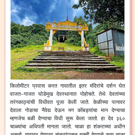
किलोमीटर
प्रवास
करत
गावातील
इतर
मंदिरांचे
दर्शन
घेत
वाजत
–
गाजत
घोडेमुख
देवस्थानात
पोहोचते
.
तेथे
देवतांच्या
तरंगकाठ्यांची
विधीवत
पूजा
केली
जाते
.
केळीच्या
पानावर
देवाला
गोडाचा
नैवेद्य
देऊन
मग
कोंबड्यांचा
मान
देण्याचा
म्हणजेच
बळी
देण्याचा
विधी
सुरू
केला
जातो
.
हा
देव
३६०
चाळ्यांचा
अधिपती
मानला
जातो
.
चाळा
हा
शंकराच्या
अधीन
असतो
.
गावावर
येणाऱ्या
संकटांपासून
मुक्ती
देण्याचे
काम
चाळा