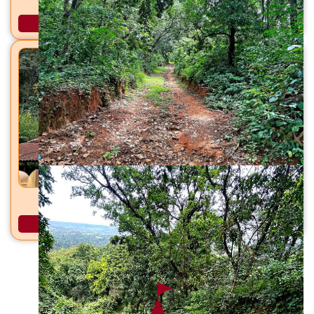
वज्रेश्वरी योगिनी मंदिर वज्रेश्वरी, ता. भिवंडी, जि. ठाणे
अधिक माहिती
ब्रम्हदेव मंदिर कोर्ले, ता. देवगड, जि. सिंधुदुर्ग
अधिक माहिती