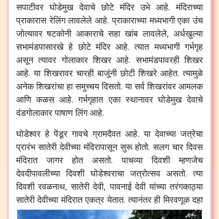
सपाटीवर
घोडेमुख
देवाचे
छोटे
मंदिर
उभे
आहे
.
मंदिराच्या
प्राकारास
रेलिंग
लावलेले
आहे
.
प्राकाराच्या
मध्यभागी
एका
उंच
जोत्यावर
षटकोनी
आकाराचे
सहा
खांब
लावलेले
,
अर्धखुल्या
सभामंडपासारखे
हे
छोटे
मंदिर
आहे
.
त्यात
मध्यभागी
गर्भगृह
असून
त्यावर
गोलाकार
शिखर
आहे
.
सभामंडपावरही
शिखर
आहे
.
या
शिखरावर
चारही
बाजूंनी
छोटी
शिखरे
आहेत
.
त्यामुळे
अनेक
शिखरांचा
हा
समुच्चय
दिसतो
.
या
सर्व
शिखरांवर
आमलक
आणि
कळस
आहे
.
गर्भगृहात
एका
स्थानावर
घोडेमुख
देवाचे
दंडगोलाकार
पाषाण
लिंग
आहे
.
घोडेश्वर
हे
पेंडूर
गावचे
ग्रामदैवत
आहे
.
या
देवाच्या
जत्रेचा
प्रारंभ
सातेरी
देवीच्या
मंदिरापासून
सुरू
होतो
.
सलग
चार
दिवस
मंदिरात
जागर
होत
असतो
.
पाचव्या
दिवशी
म्हणजेच
देवदीपावलीच्या
दिवशी
घोडेश्वराचा
जत्रोत्सव
असतो
.
त्या
दिवशी
रवळनाथ
,
सातेरी
देवी
,
पावनाई
देवी
यांच्या
तरंगकाठ्या
सातेरी
देवीच्या
मंदिरात
एकत्र
येतात
.
त्यानंतर
ही
मिरवणूक
दहा