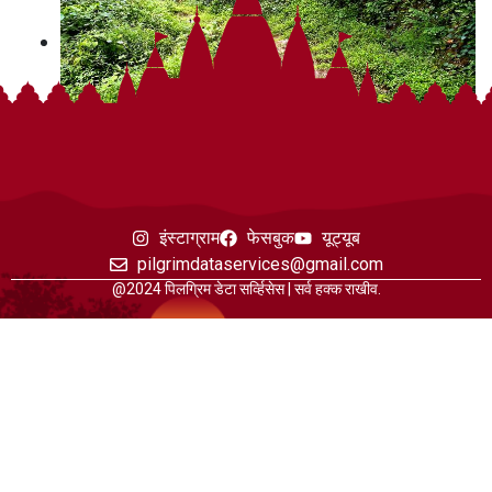
इंस्टाग्राम
फेसबुक
यूट्यूब
pilgrimdataservices@gmail.com
@2024 पिलग्रिम डेटा सर्व्हिसेस | सर्व हक्क राखीव.