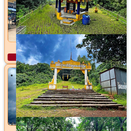
रामेश्वर महादेव मंदिर अकलोली, ता. भिवंडी, जि. ठाणे
अधिक माहिती