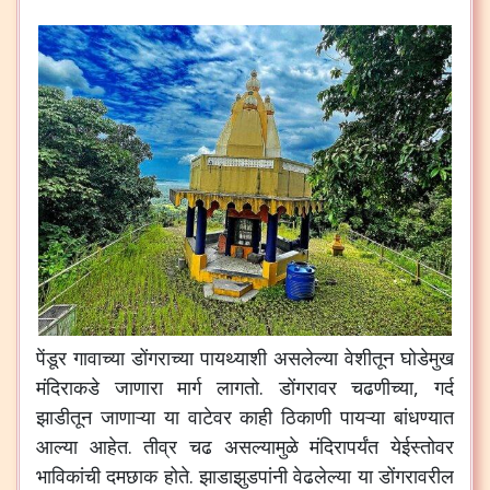
पेंडूर
गावाच्या
डोंगराच्या
पायथ्याशी
असलेल्या
वेशीतून
घोडेमुख
मंदिराकडे
जाणारा
मार्ग
लागतो
.
डोंगरावर
चढणीच्या
,
गर्द
झाडीतून
जाणाऱ्या
या
वाटेवर
काही
ठिकाणी
पायऱ्या
बांधण्यात
आल्या
आहेत
.
तीव्र
चढ
असल्यामुळे
मंदिरापर्यंत
येईस्तोवर
भाविकांची
दमछाक
होते
.
झाडाझुडपांनी
वेढलेल्या
या
डोंगरावरील