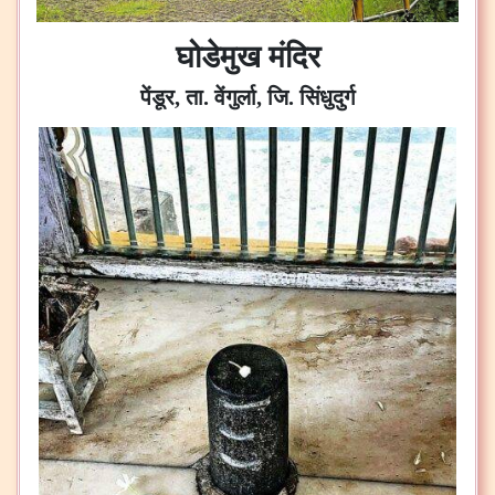
घोडेमुख मंदिर
पेंडूर, ता. वेंगुर्ला, जि. सिंधुदुर्ग