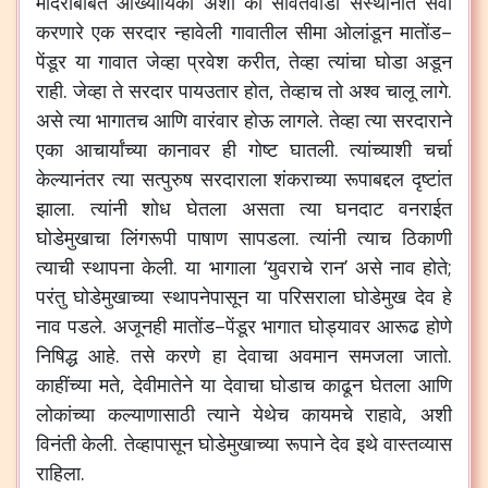
मंदिराबाबत
आख्यायिका
अशी
की
सावंतवाडी
संस्थानात
सेवा
करणारे
एक
सरदार
न्हावेली
गावातील
सीमा
ओलांडून
मातोंड
–
पेंडूर
या
गावात
जेव्हा
प्रवेश
करीत
,
तेव्हा
त्यांचा
घोडा
अडून
राही
.
जेव्हा
ते
सरदार
पायउतार
होत
,
तेव्हाच
तो
अश्व
चालू
लागे
.
असे
त्या
भागातच
आणि
वारंवार
होऊ
लागले
.
तेव्हा
त्या
सरदाराने
एका
आचार्यांच्या
कानावर
ही
गोष्ट
घातली
.
त्यांच्याशी
चर्चा
केल्यानंतर
त्या
सत्पुरुष
सरदाराला
शंकराच्या
रूपाबद्दल
दृष्टांत
झाला
.
त्यांनी
शोध
घेतला
असता
त्या
घनदाट
वनराईत
घोडेमुखाचा
लिंगरूपी
पाषाण
सापडला
.
त्यांनी
त्याच
ठिकाणी
त्याची
स्थापना
केली
.
या
भागाला
‘
युवराचे
रान
’
असे
नाव
होते
;
परंतु
घोडेमुखाच्या
स्थापनेपासून
या
परिसराला
घोडेमुख
देव
हे
नाव
पडले
.
अजूनही
मातोंड
–
पेंडूर
भागात
घोड्यावर
आरूढ
होणे
निषिद्ध
आहे
.
तसे
करणे
हा
देवाचा
अवमान
समजला
जातो
.
काहींच्या
मते
,
देवीमातेने
या
देवाचा
घोडाच
काढून
घेतला
आणि
लोकांच्या
कल्याणासाठी
त्याने
येथेच
कायमचे
राहावे
,
अशी
विनंती
केली
.
तेव्हापासून
घोडेमुखाच्या
रूपाने
देव
इथे
वास्तव्यास
राहिला
.