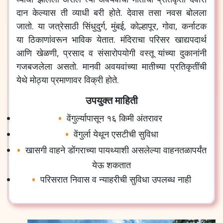
दान
केल्यास
ती
व्याधी
बरी
होते
.
देवास
तसा
नवस
बोलला
जातो
.
या
जत्रेसाठी
सिंधुदुर्ग
,
मुंबई
,
कोल्हापूर
,
गोवा
,
कर्नाटक
या
ठिकाणांवरून
भाविक
येतात
.
मंदिराचा
परिसर
खाद्यपदार्थ
आणि
खेळणी
,
प्रसाद
व
संसारोपयोगी
वस्तू
यांच्या
दुकानांनी
गजबजलेला
असतो
.
मानवी
अवयवांच्या
मातीच्या
प्रतिकृतींची
येथे
मोठ्या
प्रमाणावर
विक्री
होते
.
उपयुक्त माहिती
वेंगुर्ल्यापासून
१६
किमी
अंतरावर
वेंगुर्ला
येथून
एसटीची
सुविधा
खासगी
वाहने
डोंगराच्या
पायथ्याशी
असलेल्या
वाहनतळापर्यंत
येऊ
शकतात
परिसरात
निवास
व
न्याहरीची
सुविधा
उपलब्ध
नाही