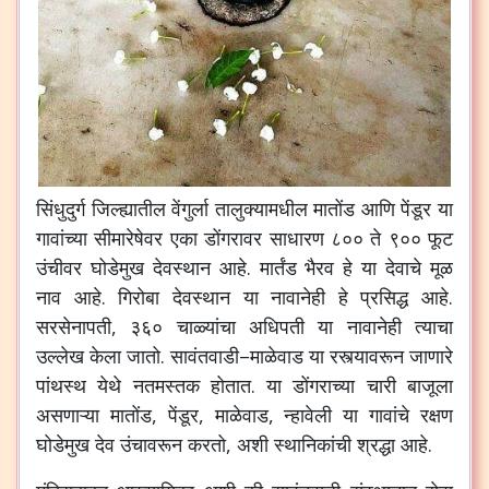
सिंधुदुर्ग
जिल्ह्यातील
वेंगुर्ला
तालुक्यामधील
मातोंड
आणि
पेंडूर
या
गावांच्या
सीमारेषेवर
एका
डोंगरावर
साधारण
८००
ते
९००
फूट
उंचीवर
घोडेमुख
देवस्थान
आहे
.
मार्तंड
भैरव
हे
या
देवाचे
मूळ
नाव
आहे
.
गिरोबा
देवस्थान
या
नावानेही
हे
प्रसिद्ध
आहे
.
सरसेनापती
,
३६०
चाळ्यांचा
अधिपती
या
नावानेही
त्याचा
उल्लेख
केला
जातो
.
सावंतवाडी
–
माळेवाड
या
रस्त्यावरून
जाणारे
पांथस्थ
येथे
नतमस्तक
होतात
.
या
डोंगराच्या
चारी
बाजूला
असणाऱ्या
मातोंड
,
पेंडूर
,
माळेवाड
,
न्हावेली
या
गावांचे
रक्षण
घोडेमुख
देव
उंचावरून
करतो
,
अशी
स्थानिकांची
श्रद्धा
आहे
.