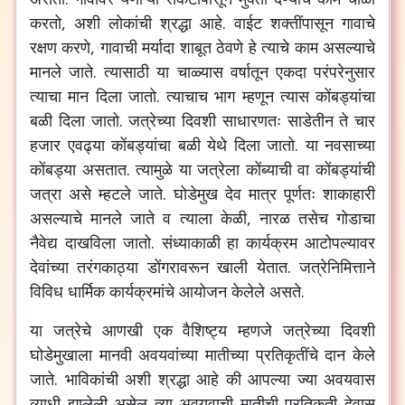
करतो
,
अशी
लोकांची
श्रद्धा
आहे
.
वाईट
शक्तींपासून
गावाचे
रक्षण
करणे
,
गावाची
मर्यादा
शाबूत
ठेवणे
हे
त्याचे
काम
असल्याचे
मानले
जाते
.
त्यासाठी
या
चाळ्यास
वर्षातून
एकदा
परंपरेनुसार
त्याचा
मान
दिला
जातो
.
त्याचाच
भाग
म्हणून
त्यास
कोंबड्यांचा
बळी
दिला
जातो
.
जत्रेच्या
दिवशी
साधारणतः
साडेतीन
ते
चार
हजार
एवढ्या
कोंबड्यांचा
बळी
येथे
दिला
जातो
.
या
नवसाच्या
कोंबड्या
असतात
.
त्यामुळे
या
जत्रेला
कोंब्याची
वा
कोंबड्यांची
जत्रा
असे
म्हटले
जाते
.
घोडेमुख
देव
मात्र
पूर्णतः
शाकाहारी
असल्याचे
मानले
जाते
व
त्याला
केळी
,
नारळ
तसेच
गोडाचा
नैवेद्य
दाखविला
जातो
.
संध्याकाळी
हा
कार्यक्रम
आटोपल्यावर
देवांच्या
तरंगकाठ्या
डोंगरावरून
खाली
येतात
.
जत्रेनिमित्ताने
विविध
धार्मिक
कार्यक्रमांचे
आयोजन
केलेले
असते
.
या
जत्रेचे
आणखी
एक
वैशिष्ट्य
म्हणजे
जत्रेच्या
दिवशी
घोडेमुखाला
मानवी
अवयवांच्या
मातीच्या
प्रतिकृतींचे
दान
केले
जाते
.
भाविकांची
अशी
श्रद्धा
आहे
की
आपल्या
ज्या
अवयवास
व्याधी
झालेली
असेल
त्या
अवयवाची
मातीची
प्रतिकृती
देवास