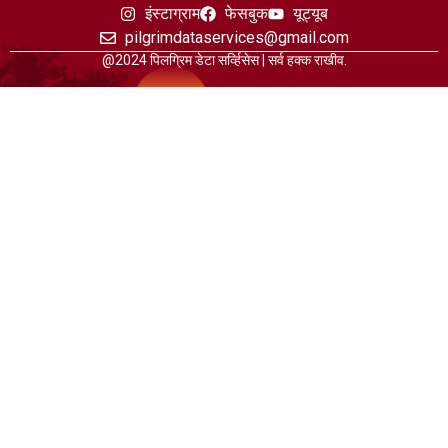
इंस्टाग्राम
फेसबुक
यूट्यूब
pilgrimdataservices@gmail.com
@2024 पिलग्रिम डेटा सर्व्हिसेस | सर्व हक्क राखीव.