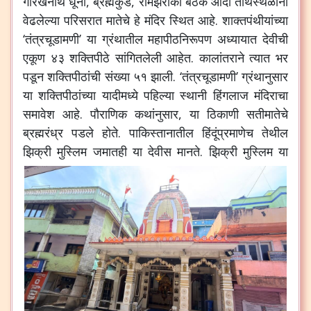
गोरखनाथ धूनी, ब्रह्मकुंड, रामझरोका बैठक आदी तीर्थस्थळांनी
वेढलेल्या परिसरात मातेचे हे मंदिर स्थित आहे. शाक्तपंथीयांच्या
‘तंत्रचूडामणी’ या ग्रंथातील महापीठनिरूपण अध्यायात देवीची
एकूण ४३ शक्तिपीठे सांगितलेली आहेत. कालांतराने त्यात भर
पडून शक्तिपीठांची संख्या ५१ झाली. ‘तंत्रचूडामणी’ ग्रंथानुसार
या शक्तिपीठांच्या यादीमध्ये पहिल्या स्थानी हिंगलाज मंदिराचा
समावेश आहे. पौराणिक कथांनुसार, या ठिकाणी सतीमातेचे
ब्रह्मरंध्र पडले होते. पाकिस्तानातील हिंदूंप्रमाणेच तेथील
झिक्री मुस्लिम जमातही या देवीस मानते.
झिक्री मुस्लिम या