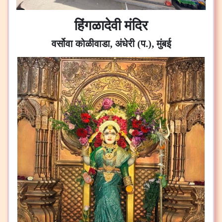
हिंगळादेवी मंदिर
वर्सोवा कोळीवाडा, अंधेरी (प.), मुंबई