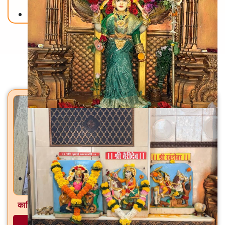
Back To Home
मंदिरे
कालिमाता मंदिर / सनातन राम मंदिर रामकृष्ण चेंबूरकर मार्ग, चेंबूर (पू.)
अधिक माहिती