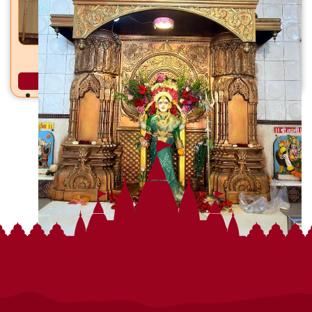
स्वयंभू गणेश देवस्थान वझिरा, बोरिवली (प.), मुंबई
अधिक माहिती