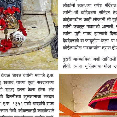
लोकांनी स्वतःच्या गणेश मंदिरा
त्यांनी ती कोईळच्या सीमेवर ठ
कोईळमधील काही लोकांनी ती मूर्ती
त्यांनी उचलून गावामध्ये आणली.
त्यांना मूर्ती गायब झाल्याचे दि
देवदेवस्की वा जादुटोणा केला. या 
कोईळमधील गावकऱ्यांना त्रास ह
दुसरी आख्यायिका अशी सांगितली जा
होती. त्यांना मुस्लिमांचा मोठा
 केवळ चारच वर्षांनी म्हणजे इ.स.
खत्ताब याच्या एका सरदाराच्या
ठाणे शहर) हल्ला केला होता. संत
्ये दिल्लीच्या सुलतानाचा सरदार
. इ.स. १३१८ मध्ये यादवांचे राज्य
 अस्तास गेली. कोकणातही कालांतराने