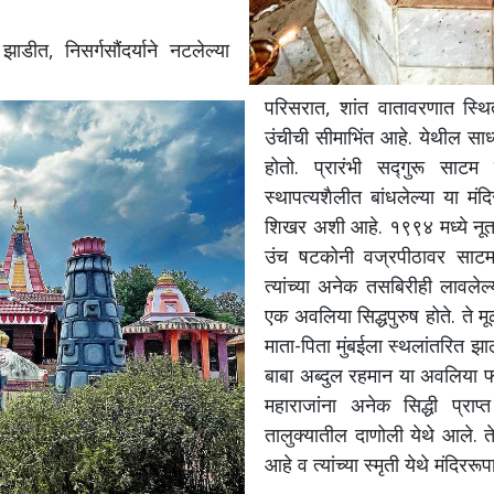
ीत, निसर्गसौंदर्याने नटलेल्या
परिसरात, शांत वातावरणात स्थित 
उंचीची सीमाभिंत आहे. येथील साध्
होतो. प्रारंभी सद्गुरू साटम
स्थापत्यशैलीत बांधलेल्या या मं
शिखर अशी आहे. १९९४ मध्ये नूतनी
उंच षटकोनी वज्रपीठावर साटम म
त्यांच्या अनेक तसबिरीही लावले
एक अवलिया सिद्धपुरुष होते. ते मू
माता-पिता मुंबईला स्थलांतरित झाल
बाबा अब्दुल रहमान या अवलिया फक
महाराजांना अनेक सिद्धी प्राप्
तालुक्यातील दाणोली येथे आले. तेथ
आहे व त्यांच्या स्मृती येथे मंदि