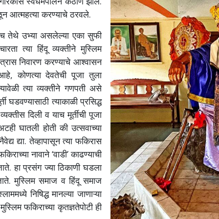
 नागरिकांस स्वधर्मपालन कठीण झाले.
न आत्महत्या करण्याचे ठरवले.
 तेथे उभ्या असलेल्या एका सुफी
ता त्या हिंदू व्यक्तीने मुस्लिम
तो त्रास निवारण करण्याचे आश्वासन
हे, कोणत्या देवतेची पूजा तुला
यावेळी त्या व्यक्तीने गणपती असे
र्ती घडवण्यासाठी त्याकाळी प्रसिद्ध
्यक्तीस दिली व याच मूर्तीची पूजा
 अटही घातली होती की उत्सवाच्या
द्य द्या. तेव्हापासून त्या फकिरास
 फकिराच्या नावाने ‘वाडी’ काढण्याची
ाते. हा प्रसंग ज्या ठिकाणी घडला
ते. मुस्लिम समाज व हिंदू समाज
्लाममध्ये निषिद्ध मानल्या जाणाऱ्या
मुस्लिम फकिराच्या कृतज्ञतेपोटी ही