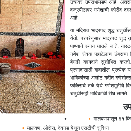
उंचावर उपसभामंडप आहे. अंतराळा
वज्रपीठावर गणेशाची कोरीव दगडी म
आहे.
या मंदिरात भाद्रपद शुद्ध चतुर
येतो. परंपरेनुसार भाद्रपद शुद्ध 
पाण्याने स्नान घातले जाते. नारळ
गणेश सेवक पहाटेलाच उंबराचा डिं
बेगडी कागदाने सुशोभित करतो. 
प्रसादासाठी गावातील प्रत्येक घ
भाविकांच्या अलोट गर्दीत गणेशोत
फकिराचे तळे येथे गणेशमूर्तीचे व
चतुर्थीसही भाविकांची रीघ लागते.
उप
मालवणपासून ३१ किम
मालवण, ओरोस, देवगड येथून एसटीची सुविधा