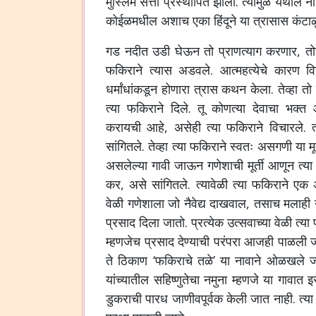
मुस्लिम सत्ता प्रस्थापित झाली. त्यामुळे येथील
कोईळमधील अशाच एका हिंदूने या त्रासास कंटाळू
गड नदीत उडी घेऊन तो प्राणत्याग करणार, तोच
फकिराने त्यास अडवले. आत्महत्येचे कारण विचार
धर्मांधांकडून होणारा त्रास कथन केला. तेव्हा 
त्या फकिराने दिले.
तू कोणत्या देवाचा भक्त आ
करायची आहे, असेही त्या फकिराने विचारले. त्
सांगितले. तेव्हा त्या फकिराने स्वतः असगणी या मू
असलेल्या गावी जाऊन गणेशाची मूर्ती आणून त्या व
कर, असे सांगितले. त्यावेळी त्या फकिराने एक
वेळी गणेशाला जो नैवेद्य दाखवाल, तसाच मलाही नैवे
प्रसाद दिला जातो. प्रत्येक उत्सवाच्या वेळी त्या
म्हणजेच प्रसाद देण्याची परंपरा आजही पाळली ज
ते ठिकाण ‘फकिराचे तळे’ या नावाने ओळखले जा
यांच्यातील सहिष्णुतेचा नमुना म्हणजे या गावात इस
डुकराची पारध जाणीवपूर्वक केली जात नाही. त्या 