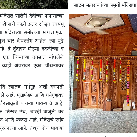
साटम महाराजांच्या स्मृती मंदिराप
ंदिरात सातेरी देवीच्या पाषाणाच्या
शेजारी काही अंतर सोडून स्वयंभू
 मंदिराच्या समोरच्या भागात एका
ूस चार दीपस्तंभ आहेत. त्या पुढे
े. हे वृंदावन मोठ्या देवळीच्या व
 एक चिऱ्याच्या दगडात बांधलेले
ून काही अंतरावर एका चौथऱ्यावर
णि त्यातच गर्भगृह अशी गणपती
ेले आहे. मुखमंडप आणि गर्भगृहावर
साकृती पायऱ्या पायऱ्यांचे आहे.
 शिखर उंच, चारही बाजूंनी वर
आमलक आणि कळस आहे. मंदिराचे खांब
्रकारचा आहे. तेथून दोन पायऱ्या