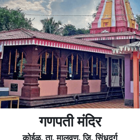
गणपती मंदिर
कोईळ, ता. मालवण, जि. सिंधुदुर्ग