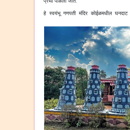
प्रथा पाळली जाते.
हे स्वयंभू गणपती मंदिर कोईळमधील घनदाट झाड