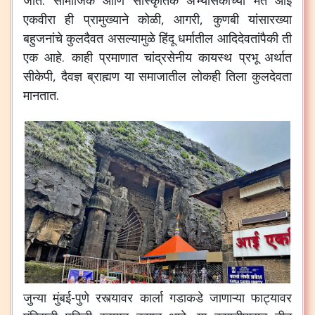
जाते. सामाजिक आणि सांस्कृतिक अभ्यासकांच्या मते आई
एकवीरा ही प्रामुख्याने कोळी, आगरी, कुणबी यांसारख्या
बहुजनांचे कुलदैवत असल्यामुळे हिंदू धर्मातील आदिदेवतांपैकी ती
एक आहे. काही प्रमाणात चांद्रसेनीय कायस्थ प्रभू अर्थात
सीकेपी, दैवज्ञ ब्राह्मण या समाजातील लोकही तिला कुलदेवता
मानतात.
जुन्या मुंबई-पुणे रस्त्यावर कार्ला गडाकडे जाणाऱ्या फाट्यावर