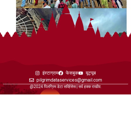
इंस्टाग्राम
फेसबुक
यूट्यूब
pilgrimdataservices@gmail.com
@2024 पिलग्रिम डेटा सर्व्हिसेस | सर्व हक्क राखीव.