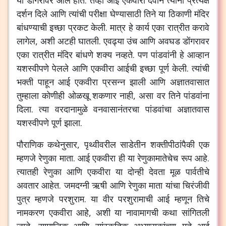
या डोंगरावर आले होते. तेव्हा आई एकवीरा देवीने त्यांना प्रत्यक्ष
दर्शन दिले आणि त्यांची परीक्षा घेण्यासाठी तिने या ठिकाणी मंदिर
बांधण्याची इच्छा प्रकट केली. मात्र हे कार्य एका रात्रीत करावे
लागेल, अशी अटही घातली. एवढ्या उंच आणि अवघड डोंगरावर
एका रात्रीत मंदिर बांधणे शक्य नव्हते. पण पांडवांनी हे आव्हान
यशस्वीपणे पेलले आणि एकवीरा आईची इच्छा पूर्ण केली. त्यांची
भक्ती पाहून आई एकवीरा प्रसन्न झाली आणि अज्ञातवासात
तुम्हाला कोणीही ओळखू शकणार नाही, असा वर तिने पांडवांना
दिला. त्या वरदानामुळे वनवासानंतरचा पांडवांचा अज्ञातवास
यशस्वीपणे पूर्ण झाला.
पौराणिक कथेनुसार, पृथ्वीवरील साडेतीन शक्तीपीठांपैकी एक
म्हणजे रेणुका माता. आई एकवीरा ही या रेणुकामातेचेच रूप आहे.
त्यातही रेणुका आणि एकवीरा या दोन्ही देवता मूळ पार्वतीचे
अवतार आहेत. जमदग्नी ऋषी आणि रेणुका माता यांचा चिरंजीवी
पुत्र म्हणजे परशुराम. या वीर परशुरामाची आई म्हणून तिचे
नामकरण एकवीरा आहे, अशी या नावामागची कथा सांगितली