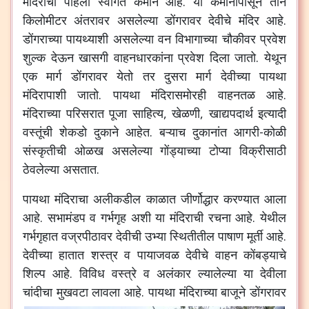
मंदिराची पहिली स्वागत कमान आहे. या कमानीपासून तीन
किलोमीटर अंतरावर असलेल्या डोंगरावर देवीचे मंदिर आहे.
डोंगराच्या पायथ्याशी असलेल्या वन विभागाच्या चौकीवर प्रवेश
शुल्क देऊन खासगी वाहनधारकांना प्रवेश दिला जातो. येथून
एक मार्ग डोंगरावर येतो तर दुसरा मार्ग देवीच्या पायथा
मंदिरापाशी जातो. पायथा मंदिरासमोरही वाहनतळ आहे.
मंदिराच्या परिसरात पूजा साहित्य, खेळणी, खाद्यपदार्थ इत्यादी
वस्तूंची शेकडो दुकाने आहेत. बऱ्याच दुकानांत आगरी-कोळी
संस्कृतीची ओळख असलेल्या गोंड्याच्या टोप्या विक्रीसाठी
ठेवलेल्या असतात.
पायथा मंदिराचा अलीकडील काळात जीर्णोद्धार करण्यात आला
आहे. सभामंडप व गर्भगृह अशी या मंदिराची रचना आहे. येथील
गर्भगृहात वज्रपीठावर देवीची उभ्या स्थितीतील पाषाण मूर्ती आहे.
देवीच्या हातात शस्त्र व पायाजवळ देवीचे वाहन कोंबड्याचे
शिल्प आहे. विविध वस्त्रे व अलंकार ल्यालेल्या या देवीला
चांदीचा मुखवटा लावला आहे.
पायथा मंदिराच्या बाजूने डोंगरावर