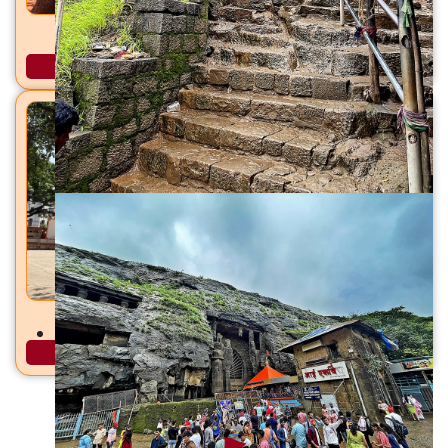
शिरकाई देवी मंदिर शिरकोली, ता. वेल्हे (राजगड), जि. पुणे
अधिक माहिती
धारेश्वर महादेव मंदिर धायरी, सिंहगड रस्ता, पुणे
अधिक माहिती