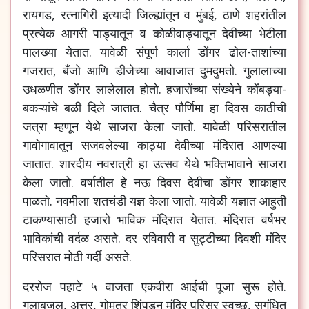
रायगड, रत्नागिरी इत्यादी जिल्ह्यांतून व मुंबई, ठाणे शहरांतील
प्रत्येक आगरी पाड्यातून व कोळीवाड्यातून देवीच्या भेटीला
पालख्या येतात. यावेळी संपूर्ण कार्ला डोंगर ढोल-ताशांच्या
गजरात, बँजो आणि डीजेच्या आवाजात दुमदुमतो. गुलालाच्या
उधळणीत डोंगर लालेलाल होतो. हजारोंच्या संख्येने कोंबड्या-
बकऱ्यांचे बळी दिले जातात. चैत्र पौर्णिमा हा दिवस काठीची
जत्रा म्हणून येथे साजरा केला जातो. यावेळी परिसरातील
गावोगावातून सजवलेल्या काठ्या देवीच्या मंदिरात आणल्या
जातात. शारदीय नवरात्री हा उत्सव येथे भक्तिभावाने साजरा
केला जातो. वर्षातील हे नऊ दिवस देवीचा डोंगर शाकाहार
पाळतो. नवमीला शतचंडी यज्ञ केला जातो. यावेळी यज्ञात आहुती
टाकण्यासाठी हजारो भाविक मंदिरात येतात. मंदिरात वर्षभर
भाविकांची वर्दळ असते. दर रविवारी व सुट्टीच्या दिवशी मंदिर
परिसरात मोठी गर्दी असते.
दररोज पहाटे ५ वाजता एकवीरा आईची पूजा सुरू होते.
गुलाबजल, अत्तर, गोमूत्र शिंपडून मंदिर परिसर स्वच्छ, सुगंधित