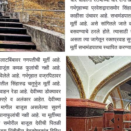
गर्भगृहाच्या
प्रवेशद्वारासमोर
सिंह
काहीसा
उंचावर
आहे
.
सभामंडपात
मूर्ती
आहे
.
असे
सांगितले
जाते
बसवण्याचे
ठरले
होते
.
त्यासाठी
असता
त्या
जागेतून
रक्तप्रवाह
सु
मूर्ती
सभामंडपातच
स्थापित
करण्य
लाटबिंबावर
गणपतीची
मूर्ती
आहे
.
बाजूंस
कमळ
फुलांची
नक्षी
आहे
.
िलेले
आहे
.
गर्भगृहात
वज्रपिठावर
ातील
सिंहारुढ
चतुर्भुज
मूर्ती
आहे
.
वाहन
रेडा
आहे
.
देवीच्या
डोक्यावर
्त्रे
व
अलंकार
आहेत
.
देवीच्या
मागील
बाजूस
असलेल्या
सुवर्ण
पानाफुलांची
नक्षी
आहे
.
या
मूर्तीच्या
र
समोरील
बाजूस
देवीची
पितळी
जूस
भिंतीतील
देवकोष्टकांत
विविध