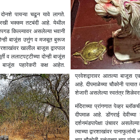
.
दोनशे
पायऱ्या
चढून
यावे
लागते
.
ारखी
भक्कम
तटबंदी
आहे
.
येथील
तापगड
किल्ल्यावर
असलेल्या
भवानी
ोन्ही
बाजूंस
उत्तुंग
व
मजबूत
बुरूज
वारशाखांवर
खालील
बाजूस
द्वारपाल
ूर्ती
व
ललाटपट्टीच्या
दोन्ही
बाजूंस
बाजूंस
पहारेकरी
कक्ष
आहेत
.
प्रवेशद्वारावर
आतल्या
बाजूस
ए
आहे
.
दीपमाळेच्या
चौकोनी
पायात
शेजारी
असलेल्या
स्वतंत्र
शिळेवर
मंदिराच्या
प्रांगणात
पेव्हर
ब्लॉकच
दीपमाळ
आहे
.
डोंगराई
देवीच्या
दर्शनमंडपापेक्षा
उंचावर
असलेल्या
त्याच्या
द्वारशाखांवर
पानाफुलांची
न
चार
चौकोनी
स्तंभाच्या
चार
रांगा
आ