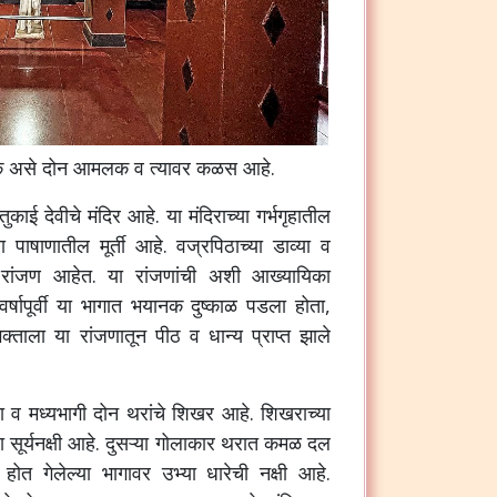
क
असे
दोन
आमलक
व
त्यावर
कळस
आहे
.
तुकाई
देवीचे
मंदिर
आहे
.
या
मंदिराच्या
गर्भगृहातील
ा
पाषाणातील
मूर्ती
आहे
.
वज्रपिठाच्या
डाव्या
व
रांजण
आहेत
.
या
रांजणांची
अशी
आख्यायिका
वर्षापूर्वी
या
भागात
भयानक
दुष्काळ
पडला
होता
,
क्ताला
या
रांजणातून
पीठ
व
धान्य
प्राप्त
झाले
ा
व
मध्यभागी
दोन
थरांचे
शिखर
आहे
.
शिखराच्या
ा
सूर्यनक्षी
आहे
.
दुसऱ्या
गोलाकार
थरात
कमळ
दल
होत
गेलेल्या
भागावर
उभ्या
धारेची
नक्षी
आहे
.