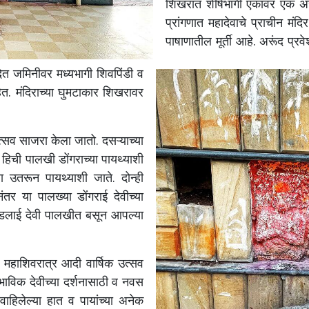
शिखरात
शीर्षभागी
एकावर
एक
अ
प्रांगणात
महादेवाचे
प्राचीन
मंदिर
पाषाणातील
मूर्ती
आहे
.
अरूंद
प्रवे
ित
जमिनीवर
मध्यभागी
शिवपिंडी
व
ेत
.
मंदिराच्या
घुमटाकार
शिखरावर
त्सव
साजरा
केला
जातो
.
दसऱ्याच्या
हिची
पालखी
डोंगराच्या
पायथ्याशी
ा
उतरून
पायथ्याशी
जाते
.
दोन्ही
नंतर
या
पालख्या
डोंगराई
देवीच्या
डलाई
देवी
पालखीत
बसून
आपल्या
,
महाशिवरात्र
आदी
वार्षिक
उत्सव
भाविक
देवीच्या
दर्शनासाठी
व
नवस
वाहिलेल्या
हात
व
पायांच्या
अनेक