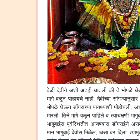
वेळी
देवीने
अशी
अटही
घातली
की
ते
भोपळे
घ
मागे
वळून
पाहायचे
नाही
.
देवीच्या
सांगण्यानुसार
भोपळे
घेऊन
डोंगराच्या
पायथ्याशी
पोहोचली
.
अ
मारली
.
तिने
मागे
वळून
पाहिले
व
त्याचक्षणी
भागु
भागुबाईस
पूर्वस्थितीत
आणण्यास
डोंगराईने
असम
मान
भागुबाई
देवीस
मिळेल
,
असा
वर
दिला
.
त्यामु