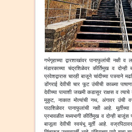
गर्भगृहाच्या
द्वारशाखांवर
पानाफुलांची
नक्षी
व
ल
मंडारकाच्या
चंद्रशिळेवर
कीर्तिमुख
व
दोन्ही
प्रवेशद्वारास
चारही
बाजूने
चांदीच्या
पत्र्याने
मढव
डोंगराई
देवीची
चार
फूट
उंचीची
काळ्या
पाषाण
देवीच्या
पायाशी
जखमी
कडासुर
राक्षस
व
त्याचे
मुकुट
,
नाकात
मोत्यांची
नथ
,
अंगावर
उंची
वस
पाठशिळेवर
पानाफुलांची
नक्षी
आहे
.
मूर्तीच्या
प्रभावळीत
मध्यभागी
कीर्तिमुख
व
दोन्ही
बाजूंस
बाजूला
देवीची
स्वयंभू
मूर्ती
आहे
.
वज्रपिठाव
सिंहारूढ
उत्सवमूर्ती
आहे
.
मंदिराच्या
मागे
बाह्य
बा