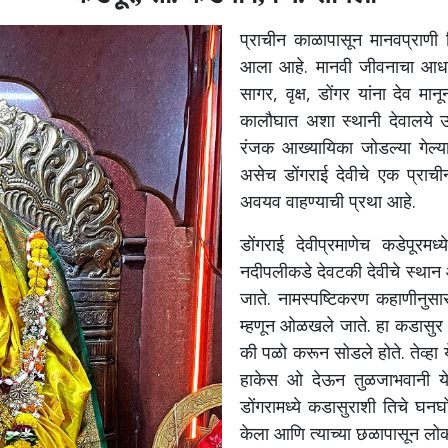
प्राचीन
काळापासून
मानवप्राणी
आला
आहे
.
मानवी
जीवनाचा
आध
सागर
,
वृक्ष
,
डोंगर
यांना
देव
मानू
कालौघात
अशा
स्थानी
देवालये
रंजक
आख्यायिका
जोडल्या
गेल्य
असेच
डोंगराई
देवीचे
एक
प्राची
अवयव
वाहण्याची
प्रथा
आहे
.
डोंगराई
देवीप्रमाणेच
कडेपूरमध्य
नदीपलीकडे
देवटकी
देवीचे
स्थान
जाते
.
नामस्पष्टिकरण
कहाणीनुसा
म्हणून
ओळखले
जाते
.
हा
कडासुर
की
पळो
करून
सोडले
होते
.
तेव्हा
हाकेस
ओ
देऊन
तुळजाभवानी
य
डोंगरामध्ये
कडासुराशी
तिचे
घनघ
केला
आणि
त्याच्या
छळापासून
लोक