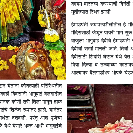
कायम
वास्तव्य
करण्याची
विनंती
मूर्तीरुपात
स्थिर
झाली
.
हेमाडपंती
स्थापत्यशैलीतील
हे
मं
मंदिरासाठी
जेथून
पायरी
मार्ग
सुरू
बाजुला
भागुबाई
देवीचे
हेमाडपंती
देवीची
सखी
मानली
जाते
.
तिची
आ
देवीसाठी
शिदोरी
घेऊन
येथे
येत
बिया
दिल्या
व
तळ्याच्या
काठाव
आल्यावर
बैलगाडीभर
भोपळे
घेऊ
ेऊन
येताना
कोणत्याही
परिस्थितीत
काही
दिवसांनी
भागुबाई
बैलगाडीत
चानक
कोणी
तरी
तिला
मागून
हाक
बाईचे
शिळेत
रूपांतर
झाले
.
यानंतर
र्थता
दर्शवली
,
परंतु
आद्य
पूजेचा
ळे
येथे
येणारे
भक्त
आधी
भागुबाईचे