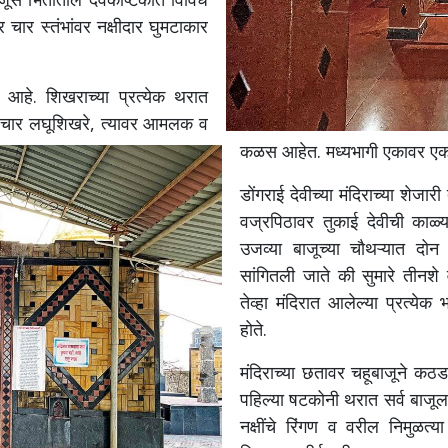
र
चार
स्तंभांवर
नक्षीदार
घुमटाकार
आहे
.
शिखराच्या
प्रत्येक
थरात
चार
लघूशिखरे
,
त्यावर
आमलक
व
कळस
आहेत
.
मध्यभागी
एकावर
ए
डोंगराई
देवीच्या
मंदिराच्या
शेजारी
वज्रपिठावर
तुकाई
देवीची
काळ्य
उजव्या
बाजूच्या
चौथऱ्यात
दोन
सांगितली
जाते
की
सुमारे
तीनशे
तेव्हा
मंदिरात
आलेल्या
प्रत्येक
भ
होते
.
मंदिराच्या
छतावर
चहूबाजूने
कठड
पहिल्या
षटकोनी
थरात
सर्व
बाजूल
नक्षींचे
रिंगण
व
वरील
निमुळत्या