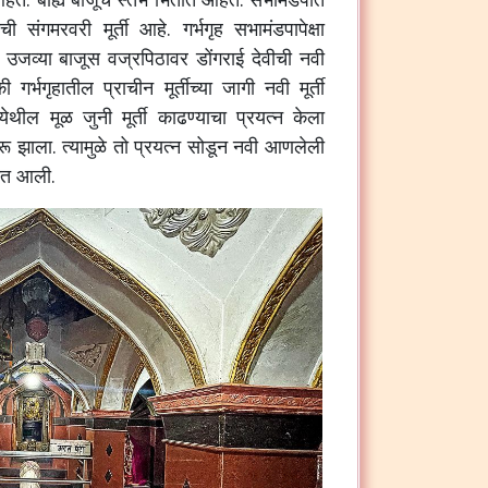
ाची
संगमरवरी
मूर्ती
आहे
.
गर्भगृह
सभामंडपापेक्षा
उजव्या
बाजूस
वज्रपिठावर
डोंगराई
देवीची
नवी
की
गर्भगृहातील
प्राचीन
मूर्तीच्या
जागी
नवी
मूर्ती
येथील
मूळ
जुनी
मूर्ती
काढण्याचा
प्रयत्न
केला
रू
झाला
.
त्यामुळे
तो
प्रयत्न
सोडून
नवी
आणलेली
ात
आली
.