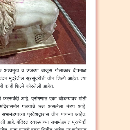
क
अश्वमुख
व
उजव्या
बाजूस
गोलाकार
दीपमाळ
वंदन
मुद्रेतील
सूरसुंदरींची
तीन
शिल्पे
आहेत
.
त्या
ही
काही
शिल्पे
कोरलेली
आहेत
.
ी
फरसबंदी
आहे
.
प्रांगणात
एका
चौथऱ्यावर
मोठी
मंदिरासमोर
पत्र्याचे
छत
असलेला
मंडप
आहे
.
सभामंडपाच्या
प्रवेशद्वारास
तीन
पायऱ्या
आहेत
.
क्षी
आहे
.
बंदिस्त
स्वरूपाच्या
सभामंडपात
प्रत्येकी
हेत
.
बाह्य
बाजूचे
स्तंभ
भिंतीत
आहेत
.
सभामंडपात