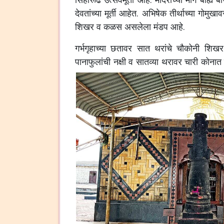
देवतांच्या
मूर्ती
आहेत
.
अभिषेक
तीर्थाच्या
गोमुखाव
शिखर
व
कळस
असलेला
मंडप
आहे
.
गर्भगृहाच्या
छतावर
सात
थरांचे
चौकोनी
शिखर
पानाफुलांची
नक्षी
व
सातव्या
थरावर
चारी
कोनात