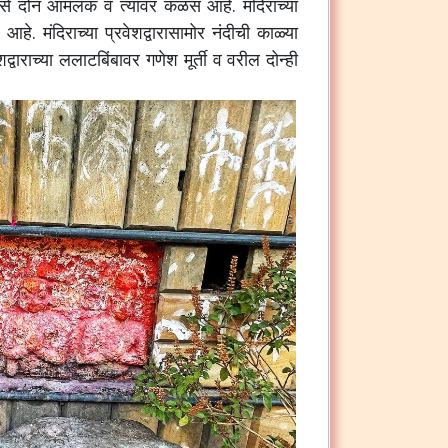
से
दोन
आमलक
व
त्यावर
कळस
आहे
.
मंदिराच्या
आहे
.
मंदिराच्या
प्रवेशद्वारासामोर
नंदीची
काळ्या
शद्वाराच्या
ललाटबिंबावर
गणेश
मूर्ती
व
वरील
दोन्ही