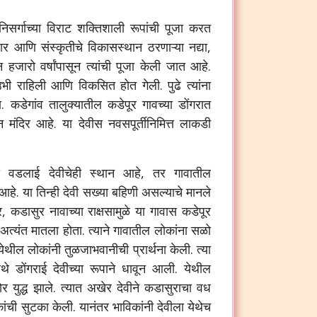
निसर्गाच्या
विराट
शक्तिशाली
रूपांची
पूजा
करत
ार
आणि
संस्कृतीचे
विकासस्थान
ठरणाऱ्या
नद्या
,
न
हजारो
वर्षांपासून
त्यांची
पूजा
केली
जात
आहे
.
उभी
राहिली
आणि
विकसित
होत
गेली
.
पुढे
त्यांना
ा
.
कडेगांव
तालुक्यातील
कडेपूर
गावच्या
डोंगरात
न
मंदिर
आहे
.
या
देवीस
नवसपूर्तीनिमित्त
लाकडी
े
वडलाई
देवीचेही
स्थान
आहे
,
तर
गावातील
आहे
.
या
तिन्ही
देवी
सख्या
बहिणी
असल्याचे
मानले
र
,
कडासुर
नावाच्या
राक्षसामुळे
या
गावास
कडेपूर
अत्यंत
मातला
होता
.
त्याने
गावातील
लोकांना
सळो
येथील
लोकांनी
तुळजाभवानीची
प्रार्थना
केली
.
त्या
ेथे
डोंगराई
देवीच्या
रूपाने
धावून
आली
.
येथील
ोर
युद्ध
झाले
.
त्यात
अखेर
देवीने
कडासुराचा
वध
ांची
सुटका
केली
.
यानंतर
भाविकांनी
देवीला
येथेच