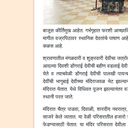
बाजूस
कीर्तिमुख
आहेत
.
गर्भगृहात
फरशी
आच्छाद
मागील
वज्रपिठावर
स्थानिक
देवतांचे
पाषाण
आह
कळस
आहे
.
श्रावणातील
मंगळवारी
व
शुक्रवारी
देवीचा
जत्रो
आदल्या
दिवशी
डोंगराई
देवीची
बहीण
वडलाई
देवी
येते
व
त्याचवेळी
डोंगराई
देवीची
पालखी
पायऱ्य
देवींची
भागुबाई
देवीच्या
मंदिराजवळ
भेट
झाल्या
मंदिरात
येतात
.
येथे
विधिवत
पूजन
झाल्यानंतर
व
स्थानी
परत
जाते
.
मंदिरात
चैत्र
पाडवा
,
दिवाळी
,
शारदीय
नवरात्र
साजरे
केले
जातात
.
या
वेळी
परिसरातील
हजारो
फेडण्यासाठी
येतात
.
या
मंदिर
परिसरात
देवीला