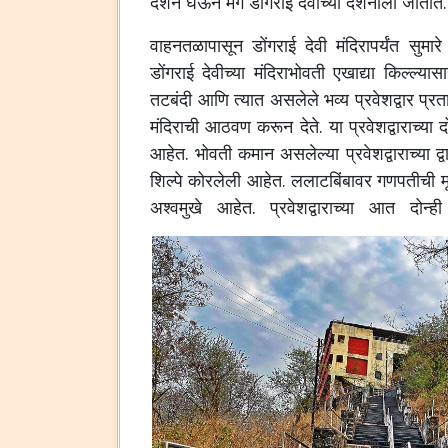
दर्शन
घेऊन
मग
डोंगराई
देवीच्या
दर्शनाला
जातात
वाहनतळापासून
डोंगराई
देवी
मंदिरापर्यंत
सुमारे
डोंगराई
देवीच्या
मंदिराभोवती
एखाद्या
किल्ल्यास
तटबंदी
आणि
त्यात
असलेले
भव्य
प्रवेशद्वार
प्र
मंदिराची
आठवण
करून
देते
.
या
प्रवेशद्वाराच्या
द
आहेत
.
भोवती
कमान
असलेल्या
प्रवेशद्वाराच्या
द्
शिल्पे
कोरलेली
आहेत
.
ललाटबिंबावर
गणपतीची
म
अश्वमुखे
आहेत
.
प्रवेशद्वाराच्या
आत
दोन्ही