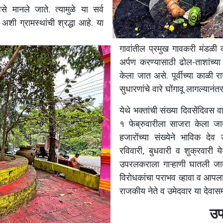
मानले जाते. त्यामुळे या सर्व
अशी ग्रामस्थांची श्रद्धा आहे. या
गावांतील प्रमुख गावकरी मंडळी 
अर्पण करण्यासाठी ढोल-ताशांच्य
केला जात असे. पूर्वीच्या काळी र
सुधारणांचे वारे घोंगावू लागल्यान
येथे भक्तांची संख्या दिवसेंदिव
१ फेब्रुवारीला साजरा केला जातो
हजारोंच्या संख्येने भाविक दे
रविवारी, बुधवारी व शुक्रवारी ये
उपरलकराला गाऱ्हाणी घातली जा
विरोधकांचा पराभव व्हावा व आपल
राजकीय नेते व उमेदवार या देवा
उप