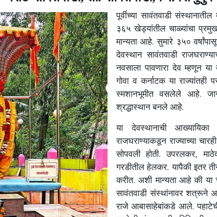
पूर्वीच्या सावंतवाडी संस्थानातील 
३६५ खेड्यांतील चाळ्यांचा प्र
मान्यता आहे. सुमारे ३५० वर्षांप
देवस्थान सावंतवाडी राजघराण्याच
नवसाला पावणारा देव म्हणून या द
गोवा व कर्नाटक या राज्यांतही 
स्मशानभूमीत वसलेले आहे. जाग
श्रद्धास्थान बनले आहे.
या देवस्थानाची आख्यायिका
राजघराण्याकडून राज्याच्या चारही
सोपवली होती. उपरलकर, माठेव
गरडीतील हेलकर. यापैकी इतर ती
करीत. अशी मान्यता आहे की या 
सावंतवाडी संस्थांनावर शत्रूने
राजे आबासाहेबांकडे आले. पहाटेच