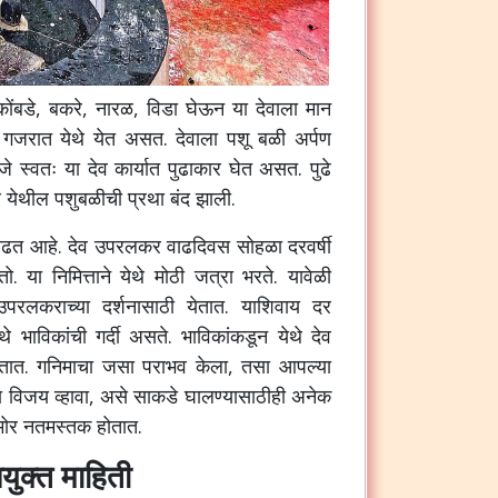
कोंबडे, बकरे, नारळ, विडा घेऊन या देवाला मान
ा गजरात येथे येत असत. देवाला पशू बळी अर्पण
ाजे स्वतः या देव कार्यात पुढाकार घेत असत. पुढे
ंतर येथील पशुबळीची प्रथा बंद झाली.
स वाढत आहे. देव उपरलकर वाढदिवस सोहळा दरवर्षी
. या निमित्ताने येथे मोठी जत्रा भरते. यावेळी
व उपरलकराच्या दर्शनासाठी येतात. याशिवाय दर
थे भाविकांची गर्दी असते. भाविकांकडून येथे देव
तात. गनिमाचा जसा पराभव केला, तसा आपल्या
ा विजय व्हावा, असे साकडे घालण्यासाठीही अनेक
समोर नतमस्तक होतात.
युक्त माहिती