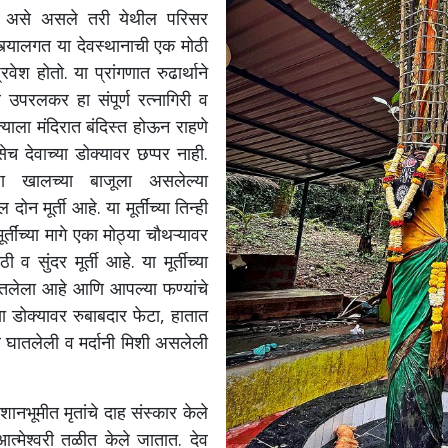
े. असे असले तरी येथील परिसर
स्त्यालगत या देवस्थानाची एक मोठी
वेश होतो. या प्रांगणात रुढार्थाने
 उपरलकर हा संपूर्ण रत्नागिरी व
त्याला मंदिरात बंदिस्त होऊन राहणे
तसेच देवाच्या डोक्यावर छप्पर नाही.
ा खालच्या बाजूला असलेल्या
 मूर्ती आहे. या मूर्तींच्या तिन्ही
र्तींच्या मागे एका मोठ्या चौथऱ्यावर
 सुंदर मूर्ती आहे. या मूर्तीच्या
घातलेला आहे आणि आपल्या फण्यांचे
च्या डोक्यावर रुबाबदार फेटा, हातात
े घातलेली व मर्दानी मिशी असलेली
ानभूमीत मृतांचे दाह संस्कार केले
त्मेश्वरी तळीत केले जातात. देव