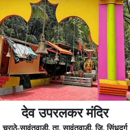
देव उपरलकर मंदिर
चराठे-सावंतवाडी, ता. सावंतवाडी, जि. सिंधुदुर्ग