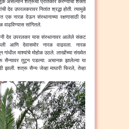
ाजूक असल्याने शत्रूचा प्रतिकार करण्याची शक्ती
ांची देव उपरलकरावर नितांत श्रद्धा होती. त्यामुळे
ातात एक नारळ देऊन संस्थानाच्या रक्षणासाठी देव
ळ वाढविण्यास सांगितले.
यांनी देव उपरलकर यास संस्थानावर आलेले संकट
ा केली आणि देवासमोर नारळ वाढवला. नारळ
ून गांधील माश्यांचे मोहोळ उठले. लाखोंच्या संख्येत
ू सैन्यावर तुटून पडल्या.
अचानक झालेल्या या
 झाली. शत्रू सैन्य जेव्हा माघारी फिरले, तेव्हा