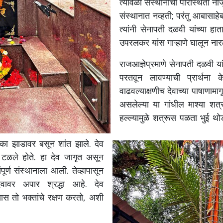
त्यावेळी संस्थानाची परिस्थिती न
संस्थानात नव्हती; परंतु आबासाहेब
त्यांनी सेनापती दळवी यांच्या ह
उपरलकर यांस गाऱ्हाणे घालून नार
राजआज्ञेप्रमाणे सेनापती दळवी 
परतवून लावण्याची प्रार्थन
वाढवल्याक्षणीच देवाच्या पाषाणामाग
असलेल्या या गांधील माश्या शत्र
हल्ल्यामुळे शत्रूस पळता भुई थोडी
न एका झाडावर बसून शांत झाले. देव
 टळले होते. हा देव जागृत असून
पूर्ण संस्थानाला आली. तेव्हापासून
वावर अपार श्रद्धा आहे. देव
स तो भक्तांचे रक्षण करतो, अशी