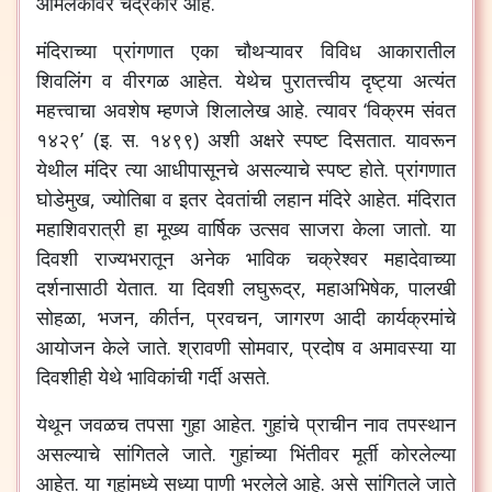
आमलकावर चंद्रकोर आहे.
मंदिराच्या प्रांगणात एका चौथऱ्यावर विविध आकारातील
शिवलिंग व वीरगळ आहेत. येथेच पुरातत्त्वीय दृष्ट्या अत्यंत
महत्त्वाचा अवशेष म्हणजे शिलालेख आहे. त्यावर ‘विक्रम संवत
१४२९’ (इ. स. १४९९) अशी अक्षरे स्पष्ट दिसतात. यावरून
येथील मंदिर त्या आधीपासूनचे असल्याचे स्पष्ट होते. प्रांगणात
घोडेमुख, ज्योतिबा व इतर देवतांची लहान मंदिरे आहेत. मंदिरात
महाशिवरात्री हा मूख्य वार्षिक उत्सव साजरा केला जातो. या
दिवशी राज्यभरातून अनेक भाविक चक्रेश्वर महादेवाच्या
दर्शनासाठी येतात. या दिवशी लघुरूद्र, महाअभिषेक, पालखी
सोहळा, भजन, कीर्तन, प्रवचन, जागरण आदी कार्यक्रमांचे
आयोजन केले जाते. श्रावणी सोमवार, प्रदोष व अमावस्या या
दिवशीही येथे भाविकांची गर्दी असते.
येथून जवळच तपसा गुहा आहेत. गुहांचे प्राचीन नाव तपस्थान
असल्याचे सांगितले जाते. गुहांच्या भिंतीवर मूर्ती कोरलेल्या
आहेत. या गुहांमध्ये सध्या पाणी भरलेले आहे. असे सांगितले जाते