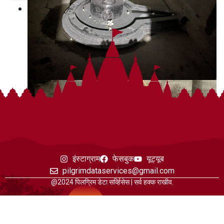
इंस्टाग्राम
फेसबुक
यूट्यूब
pilgrimdataservices@gmail.com
@2024 पिलग्रिम डेटा सर्व्हिसेस | सर्व हक्क राखीव.