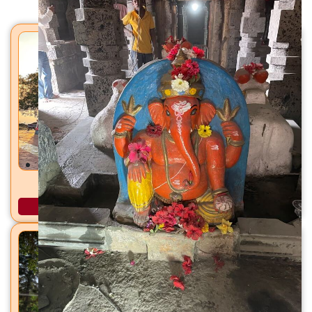
मंदिरे
आलमप्रभू मंदिर आळते, ता. हातकणंगले, जि. कोल्हापूर
अधिक माहिती