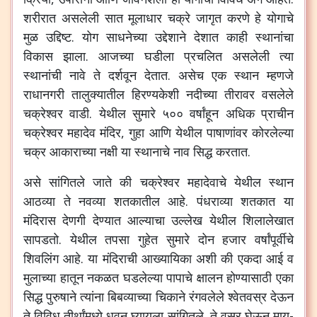
शरीरात असलेली सात मूलाधार चक्रे जागृत करणे हे योगाचे
मुळ उद्दिष्ट. योग साधनेच्या उद्देशाने देशात काही स्थानांचा
विकास झाला. आजच्या घडीला प्रचलित असलेली त्या
स्थानांची नावे ते दर्शवून देतात. असेच एक स्थान म्हणजे
राधानगरी तालुक्यातील हिरण्यकेशी नदीच्या तीरावर वसलेले
चक्रेश्वर वाडी. येथील सुमारे ५०० वर्षांहून अधिक प्राचीन
चक्रेश्वर महादेव मंदिर, गुहा आणि येथील पाषाणांवर कोरलेल्या
चक्र आकाराच्या नक्षी या स्थानाचे नाव सिद्ध करतात.
असे सांगितले जाते की चक्रेश्वर महादेवाचे येथील स्थान
आठव्या ते नवव्या शतकातील आहे. पंधराव्या शतकात या
मंदिरास देणगी देण्यात आल्याचा उल्लेख येथील शिलालेखात
सापडतो. येथील तपसा गुहेत सुमारे दोन हजार वर्षांपूर्वीचे
शिवलिंग आहे. या मंदिराची आख्यायिका अशी की एकदा आई व
मुलाच्या हातून नकळत घडलेल्या पापाचे क्षालन होण्यासाठी एका
सिद्ध पुरुषाने त्यांना बिबव्याच्या चिकाने रंगवलेले श्वेतवस्र देऊन
ते विविध तीर्थांमध्ये धुवून घ्यायला सांगितले.
ते वस्र घेऊन माय-