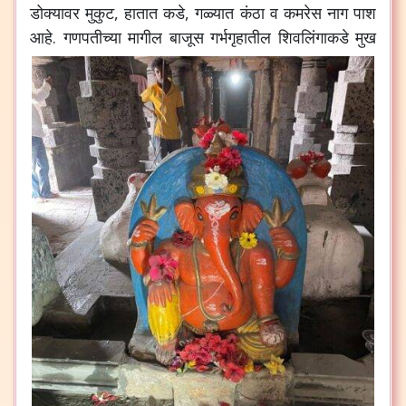
डोक्यावर मुकुट, हातात कडे, गळ्यात कंठा व कमरेस नाग पाश
आहे.
गणपतीच्या मागील बाजूस गर्भगृहातील शिवलिंगाकडे मुख