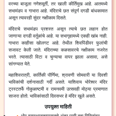
वरच्या बाजूला गणेशमूर्ती, तर खाली कीर्तिमुख आहे. आतमध्ये
सभामंडप व गाभारा आहे. मंदिराचे छत संपूर्ण दगडी बांधकामात
असून त्यावरही सुंदर नक्षीकाम दिसते.
मंदिराचे सभामंडप प्रशस्त असून त्याचे छत लहान होत
जाणाऱ्या दगडी वर्तुळांचे आहे. या सभागृहामध्ये एकही खांब नाही.
गाभारा काहीसा खोलगट आहे. तेथील शिवपिंडीवर फुलांची
सजावट केली जाते. मंदिराच्या कळसावरचे नक्षीकाम नजरेत
भरते. त्यासाठी विटा व चुन्याचा वापर झाला असावा, असे
सांगण्यात येते.
महाशिवरात्री, कार्तिकी पौर्णिमा, श्रावणी सोमवारी या दिवशी
भाविकांची दर्शनासाठी गर्दी असते. याशिवाय भोरेश्वर मंदिर
ट्रस्टतर्फे गोकुळाष्टमी व रामनवमी उत्सवही मोठ्या प्रमाणात
साजरा होतो. भाविकांसाठी दिवसभर हे मंदिर खुले असते.
उपयुक्त माहिती
भोर बसस्थानकापासूनचे अंतर पायी दहा मिनिटांवर