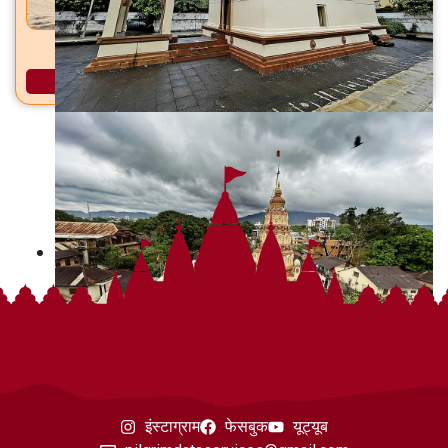
धारेश्वर महादेव मंदिर धायरी, सिंहगड रस्ता, पुणे
अधिक माहिती
इंस्टाग्राम
फेसबुक
यूट्यूब