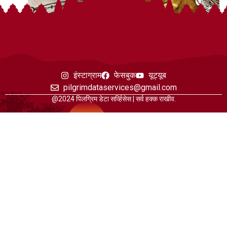
इंस्टाग्राम
फेसबुक
यूट्यूब
pilgrimdataservices@gmail.com
@2024 पिलग्रिम डेटा सर्व्हिसेस | सर्व हक्क राखीव.