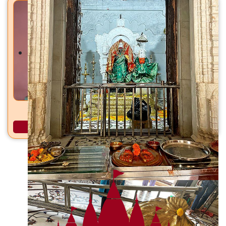
स्वातंत्र्यलक्ष्मी अष्टभुजा माता भगूर, ता. जि. नाशिक
अधिक माहिती