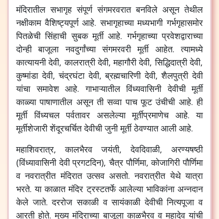
मंदिरातील सभागृह संपूर्ण संगमरवरात बनविले असून तेथील
नक्षीकाम वैशिष्ट्यपूर्ण आहे. सभागृहाच्या मध्यभागी गर्भगृहासमोर
पितळेची सिंहाची सुबक मूर्ती आहे. गर्भगृहाच्या प्रवेशद्वाराच्या
दोन्ही बाजूला नवदुर्गांच्या संगमरवरी मूर्ती आहेत. त्यामध्ये
कात्यायनी देवी, कालरात्री देवी, महागौरी देवी, सिद्धिदात्री देवी,
कुष्मांडा देवी, चंद्रघंटा देवी, ब्रह्मचारिणी देवी, शैलपुत्री देवी
यांचा समावेश आहे. गाभाऱ्यातील विंध्यवासिनी देवीची मूर्ती
काळ्या पाषाणातील असून ती सव्वा पाच फूट उंचीची आहे. ही
मूर्ती विंध्यचल पर्वतावर असलेल्या मूर्तीप्रमाणेच आहे. या
मूर्तीशेजारी शेंदूरचर्चित देवीची जुनी मूर्ती ठेवण्यात आली आहे.
महाशिवरात्र, कालभैरव जयंती, देवदिवाळी, अरण्यषष्ठी
(विंध्यावासिनी देवी प्रगटदिन), चैत्र पौर्णिमा, कोजागिरी पौर्णिमा
व नवरात्रीत मंदिरात उत्सव असतो. नवरात्रीत येथे यात्रा
भरते. या काळात मंदिर ट्रस्टतर्फे आलेल्या भाविकांना अन्नदान
केले जाते. दररोज सकाळी व सायंकाळी देवीची नित्यपूजा व
आरती होते. मुख्य मंदिराच्या बाजूला काळभैरव व महादेव यांची