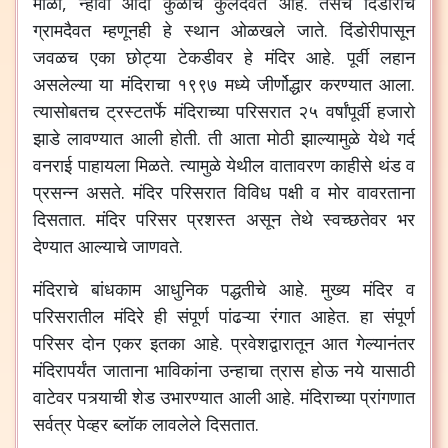
माळी, न्हावी आदी कुळांचे कुलदैवत आहे. तसेच दिंडोरीचे
ग्रामदैवत म्हणूनही हे स्थान ओळखले जाते. दिंडोरीपासून
जवळच एका छोट्या टेकडीवर हे मंदिर आहे. पूर्वी लहान
असलेल्या या मंदिराचा १९९७ मध्ये जीर्णोद्धार करण्यात आला.
त्यासोबतच ट्रस्टतर्फे मंदिराच्या परिसरात २५ वर्षांपूर्वी हजारो
झाडे लावण्यात आली होती. ती आता मोठी झाल्यामुळे येथे गर्द
वनराई पाहायला मिळते. त्यामुळे येथील वातावरण काहीसे थंड व
प्रसन्न असते. मंदिर परिसरात विविध पक्षी व मोर वावरताना
दिसतात. मंदिर परिसर प्रशस्त असून तेथे स्वच्छतेवर भर
देण्यात आल्याचे जाणवते.
मंदिराचे बांधकाम आधुनिक पद्धतीचे आहे. मुख्य मंदिर व
परिसरातील मंदिरे ही संपूर्ण पांढऱ्या रंगात आहेत. हा संपूर्ण
परिसर दोन एकर इतका आहे. प्रवेशद्वारातून आत गेल्यानंतर
मंदिरापर्यंत जाताना भाविकांना उन्हाचा त्रास होऊ नये यासाठी
वाटेवर पत्र्याची शेड उभारण्यात आली आहे. मंदिराच्या प्रांगणात
सर्वत्र पेव्हर ब्लॉक लावलेले दिसतात.