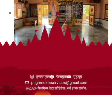
इंस्टाग्राम
फेसबुक
यूट्यूब
pilgrimdataservices@gmail.com
@2024 पिलग्रिम डेटा सर्व्हिसेस | सर्व हक्क राखीव.