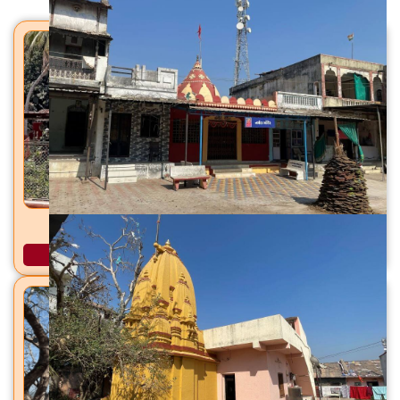
तपोवन आश्रम मंगरोळ, ता. नांदोड (राजपिपळा), जि. नर्मदा
अधिक माहिती