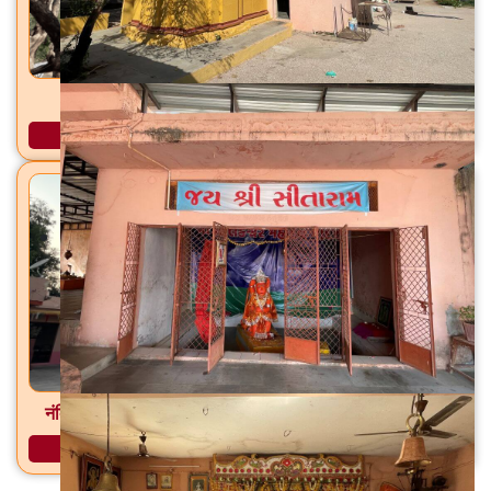
भाथीजी महाराज मंदिर भदरवा, ता. टिळकवाडा, जि. नर्मदा
अधिक माहिती
नंदिकेश्वर महादेव मंदिर जितनगर, राजपिपळा, ता. नांदोड, जि. नर्मदा
अधिक माहिती