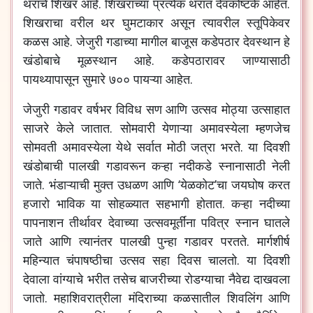
थरांचे शिखर आहे. शिखराच्या प्रत्येक थरात देवकोष्टके आहेत.
शिखराचा वरील थर घुमटाकार असून त्यावरील स्तूपिकेवर
कळस आहे. जेजुरी गडाच्या मागील बाजूस कडेपठार देवस्थान हे
खंडोबाचे मूळस्थान आहे. कडेपठारावर जाण्यासाठी
पायथ्यापासून सुमारे ७०० पायऱ्या आहेत.
जेजुरी गडावर वर्षभर विविध सण आणि उत्सव मोठ्या उत्साहात
साजरे केले जातात. सोमवारी येणाऱ्या अमावस्येला म्हणजेच
सोमवती अमावस्येला येथे सर्वात मोठी जत्रा भरते. या दिवशी
खंडोबाची पालखी गडावरून कऱ्हा नदीकडे स्नानासाठी नेली
जाते. भंडाऱ्याची मुक्त उधळण आणि ‘येळकोट’चा जयघोष करत
हजारो भाविक या सोहळ्यात सहभागी होतात. कऱ्हा नदीच्या
पापनाशन तीर्थावर देवाच्या उत्सवमूर्तींना पवित्र स्नान घातले
जाते आणि त्यानंतर पालखी पुन्हा गडावर परतते. मार्गशीर्ष
महिन्यात चंपाषष्ठीचा उत्सव सहा दिवस चालतो. या दिवशी
देवाला वांग्याचे भरीत तसेच बाजरीच्या रोडग्याचा नैवेद्य दाखवला
जातो. महाशिवरात्रीला मंदिराच्या कळसातील शिवलिंग आणि