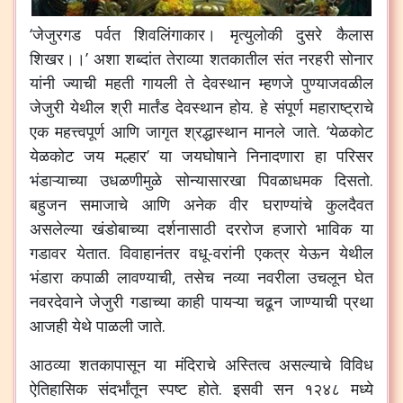
‘जेजुरगड पर्वत शिवलिंगाकार। मृत्युलोकी दुसरे कैलास
शिखर।।’ अशा शब्दांत तेराव्या शतकातील संत नरहरी सोनार
यांनी ज्याची महती गायली ते देवस्थान म्हणजे पुण्याजवळील
जेजुरी येथील श्री मार्तंड देवस्थान होय. हे संपूर्ण महाराष्ट्राचे
एक महत्त्वपूर्ण आणि जागृत श्रद्धास्थान मानले जाते. ‘येळकोट
येळकोट जय मल्हार’ या जयघोषाने निनादणारा हा परिसर
भंडाऱ्याच्या उधळणीमुळे सोन्यासारखा पिवळाधमक दिसतो.
बहुजन समाजाचे आणि अनेक वीर घराण्यांचे कुलदैवत
असलेल्या खंडोबाच्या दर्शनासाठी दररोज हजारो भाविक या
गडावर येतात. विवाहानंतर वधू-वरांनी एकत्र येऊन येथील
भंडारा कपाळी लावण्याची, तसेच नव्या नवरीला उचलून घेत
नवरदेवाने जेजुरी गडाच्या काही पायऱ्या चढून जाण्याची प्रथा
आजही येथे पाळली जाते.
आठव्या शतकापासून या मंदिराचे अस्तित्व असल्याचे विविध
ऐतिहासिक संदर्भांतून स्पष्ट होते. इसवी सन १२४८ मध्ये