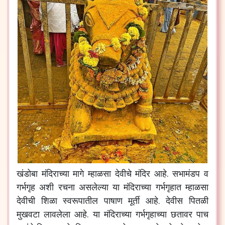
खंडोबा मंदिराच्या मागे म्हाळसा देवीचे मंदिर आहे. सभामंडप व
गर्भगृह अशी रचना असलेल्या या मंदिराच्या गर्भगृहात म्हाळसा
देवीची शिळा स्वरूपातील पाषाण मूर्ती आहे. देवीस पितळी
मुखवटा लावलेला आहे. या मंदिराच्या गर्भगृहाच्या छतावर पाच