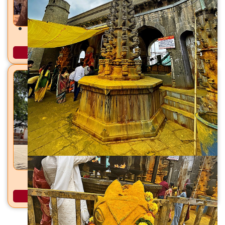
शिरकाई देवी मंदिर शिरकोली, ता. वेल्हे (राजगड), जि. पुणे
अधिक माहिती
धारेश्वर महादेव मंदिर धायरी, सिंहगड रस्ता, पुणे
अधिक माहिती