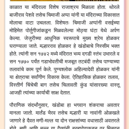
काळात या मंदिराला विशेष राजाश्रय मिळाला होता. थोरले
बाजीराव पेशवे तसेच चिमाजी अप्पा यांनी या मंदिराच्या विकासात
मोलाचा वाटा उचलला. विशेषतः चिमाजी अप्पांनी वसईच्या
मोहिमेत पोर्तुगीजांकडून मिळवलेल्या मोठ्या घंटा येथे अर्पण
केल्या. जेजुरीच्या आधुनिक स्वरूपाचे मुख्य श्रेय होळकर
घराण्याला जाते. मल्हारराव होळकर हे खंडोबाचे निस्सीम भक्त
होते. त्यांनी सन १७४२ मध्ये मंदिरात भव्य दगडी स्तंभ उभारले व
सन १७७० पर्यंत गडाभोवतीची मजबूत तटबंदी तसेच पाण्याच्या
तलावांचे काम पूर्ण केले. पुण्यश्लोक अहिल्यादेवी होळकर यांनी
या क्षेत्राचा सर्वांगीण विकास केला. ऐतिहासिक होळकर तलाव,
विस्तीर्ण चिंचेची बाग तसेच चिलावती कुंड यांसारख्या वास्तू
आजही त्यांच्या कार्याची साक्ष देतात.
पौराणिक संदर्भांनुसार, खंडोबा हा भगवान शंकराचा अवतार
मानला जातो. मार्तंड भैरव तसेच मल्हारी या नावांनी ओळखले
जाणारे हे दैवत मणी-मल्ल या दोन राक्षसांच्या वधासाठी अवतरले
होते.
मणी आणि मल्ल या दैत्यांनी ब्रह्मदेवाकडून वर मिळवून