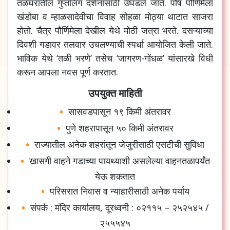
तळघरातील गुप्तलिंग दर्शनासाठी उघडले जाते. पौष पौर्णिमेला
खंडोबा व म्हाळसादेवीचा विवाह सोहळा मोठ्या थाटात साजरा
होतो. चैत्र पौर्णिमेला देखील येथे मोठी जत्रा भरते. दसऱ्याच्या
दिवशी गडावर तलवार उचलण्याची स्पर्धा आयोजित केली जाते.
भाविक येथे ‘तळी भरणे’ तसेच ‘जागरण-गोंधळ’ यांसारखे विधी
करून आपला नवस पूर्ण करतात.
उपयुक्त माहिती
सासवडपासून १९ किमी अंतरावर
पुणे शहरापासून ५० किमी अंतरावर
राज्यातील अनेक शहरांतून जेजुरीसाठी एसटीची सुविधा
खासगी वाहने गडाच्या पायथ्याशी असलेल्या वाहनतळापर्यंत
येऊ शकतात
परिसरात निवास व न्याहारीसाठी अनेक पर्याय
संपर्क : मंदिर कार्यालय, दूरध्वनी : ०२११५ – २५२५४५ /
२५५५४५