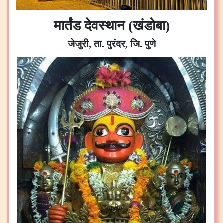
मार्तंड देवस्थान (खंडोबा)
जेजुरी, ता. पुरंदर, जि. पुणे