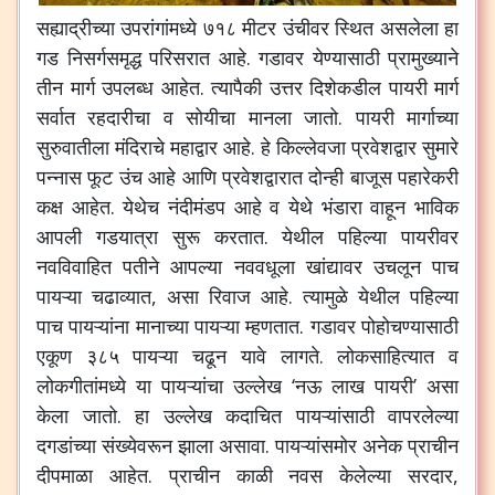
सह्याद्रीच्या उपरांगांमध्ये ७१८ मीटर उंचीवर स्थित असलेला हा
गड निसर्गसमृद्ध परिसरात आहे. गडावर येण्यासाठी प्रामुख्याने
तीन मार्ग उपलब्ध आहेत. त्यापैकी उत्तर दिशेकडील पायरी मार्ग
सर्वात रहदारीचा व सोयीचा मानला जातो. पायरी मार्गाच्या
सुरुवातीला मंदिराचे महाद्वार आहे. हे किल्लेवजा प्रवेशद्वार सुमारे
पन्नास फूट उंच आहे आणि प्रवेशद्वारात दोन्ही बाजूस पहारेकरी
कक्ष आहेत. येथेच नंदीमंडप आहे व येथे भंडारा वाहून भाविक
आपली गडयात्रा सुरू करतात. येथील पहिल्या पायरीवर
नवविवाहित पतीने आपल्या नववधूला खांद्यावर उचलून पाच
पायऱ्या चढाव्यात, असा रिवाज आहे. त्यामुळे येथील पहिल्या
पाच पायऱ्यांना मानाच्या पायऱ्या म्हणतात. गडावर पोहोचण्यासाठी
एकूण ३८५ पायऱ्या चढून यावे लागते. लोकसाहित्यात व
लोकगीतांमध्ये या पायऱ्यांचा उल्लेख ‘नऊ लाख पायरी’ असा
केला जातो. हा उल्लेख कदाचित पायऱ्यांसाठी वापरलेल्या
दगडांच्या संख्येवरून झाला असावा. पायऱ्यांसमोर अनेक प्राचीन
दीपमाळा आहेत. प्राचीन काळी नवस केलेल्या सरदार,