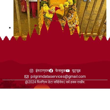
इंस्टाग्राम
फेसबुक
यूट्यूब
pilgrimdataservices@gmail.com
@2024 पिलग्रिम डेटा सर्व्हिसेस | सर्व हक्क राखीव.