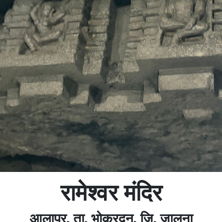
रामेश्वर मंदिर
आलापूर, ता. भोकरदन, जि. जालना