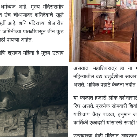
मध्वज आहे. मुख्य मंदिरासमोर
ात उंच चौथऱ्यावर शनिदेवाचे खुले
र्ती आहे. शनि मंदिराच्या शेजारीच
रच जमिनीच्या पातळीपासून तीन फूट
ठी पायऱ्या आहेत.
आणि श्रावण महिना हे मुख्य उत्सव
असतात. महाशिवरात्र हा या म
महिन्यातील वद्य चतुर्दशीला साज
असते. भाविक पहाटे केळना नदीत स
या काळात हजारो लोक दर्शनासाठी 
रिघ असते. प्रत्येक सोमवारी शिव
याशिवाय चैत्र पाडवा, हनुमान 
कार्तिकी एकादशी यांसारखे सणही 
उत्सवाच्या वेळी मंदिरात लघुरु