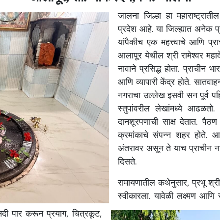
जालना जिल्हा हा महाराष्ट्रा
प्रदेश आहे. या जिल्ह्यात अनेक प
यांपैकीच एक महत्त्वाचे आणि प्
आलापूर येथील श्री रामेश्वर महादे
नावाने प्रसिद्ध होता. प्राचीन भ
आणि व्यापारी केंद्र होते. सातव
नगराचा उल्लेख इसवी सन पूर्व प
स्तुपांवरील लेखांमध्ये आढळतो.
दानशूरपणाची साक्ष देतात. पैठण
क्रमांकाचे संपन्न शहर होते.
अंतरावर असून ते याच प्राचीन 
दिसते.
रामायणातील कथेनुसार, प्रभू श्रीर
स्वीकारला.
यावेळी लक्ष्मण आणि सी
ा नदी पार करून प्रयाग, चित्रकूट,