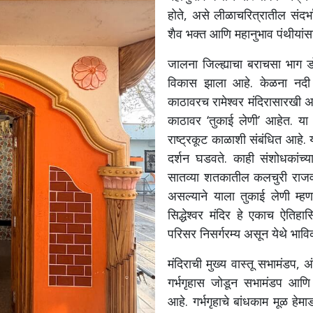
होते, असे लीळाचरित्रातील संदर्भां
शैव भक्त आणि महानुभाव पंथीयांसाठ
जालना जिल्ह्याचा बराचसा भाग डो
विकास झाला आहे. केळना नदी 
काठावरच रामेश्वर मंदिरासारखी अ
काठावर ‘तुकाई लेणी’ आहेत. या 
राष्ट्रकूट काळाशी संबंधित आहे. या
दर्शन घडवते. काही संशोधकांच्या म
सातव्या शतकातील कलचुरी राजवटीत
असल्याने याला तुकाई लेणी म्ह
सिद्धेश्वर मंदिर हे एकाच ऐत
परिसर निसर्गरम्य असून येथे भावि
मंदिराची मुख्य वास्तू सभामंडप, 
गर्भगृहास जोडून सभामंडप आणि
आहे. गर्भगृहाचे बांधकाम मूळ हे