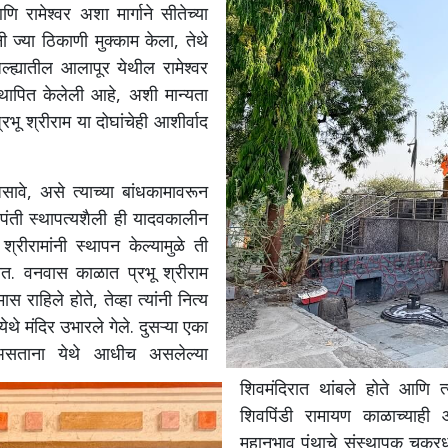
ि रामेश्वर अशा मार्गाने सीतेच्या
नी ज्या ठिकाणी मुक्काम केला, तेथे
ल्ह्यातील आलापूर येथील रामेश्वर
स्थापित केलेली आहे, अशी मान्यता
रभू श्रीराम या दोघांचेही आशीर्वाद
असावे, असे त्याच्या बांधकामावरून
डपंती स्थापत्यशैली ही यादवकालीन
श्रीरामांनी स्थापन केल्यामुळे ती
त. वनवास काळात प्रभू श्रीराम
राहिले होते, तेव्हा त्यांनी नित्य
ेथे मंदिर उभारले गेले.
दुसऱ्या एका
 असताना येथे आधीच असलेल्या
शिवमंदिरात थांबले होते आणि त्
शिवपिंडी रामायण काळाच्याही
महानुभाव पंथाचे संस्थापक चक्रध