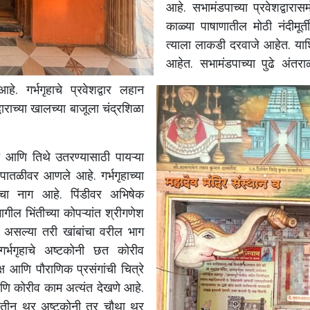
आहे. सभामंडपाच्या प्रवेशद्वारा
काळ्या पाषाणातील मोठी नंदीमूर्त
त्याला लाकडी दरवाजे आहेत. याशिव
आहेत. सभामंडपाच्या पुढे अंतराळ
हे. गर्भगृहाचे प्रवेशद्वार लहान
वाराच्या खालच्या बाजूला चंद्रशिळा
ोते आणि तिथे उतरण्यासाठी पायऱ्या
या पातळीवर आणले आहे. गर्भगृहाच्या
याचा नाग आहे. पिंडीवर अभिषेक
ागील भिंतीच्या कोपऱ्यांत श्रीगणेश
रशा असल्या तरी खांबांचा वरील भाग
र्भगृहाचे अष्टकोनी छत कोरीव
्ष आणि पौराणिक प्रसंगांची चित्रे
णि कोरीव काम अत्यंत देखणे आहे.
ले तीन थर अष्टकोनी तर चौथा थर